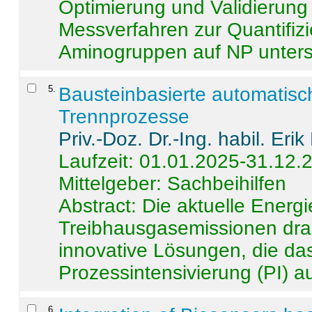
Optimierung und Validierun
Messverfahren zur Quantifiz
Aminogruppen auf NP untersch
5
.
Bausteinbasierte automatisc
Trennprozesse
Priv.-Doz. Dr.-Ing. habil. Eri
Laufzeit: 01.01.2025-31.12.
Mittelgeber: Sachbeihilfen
Abstract:
Die aktuelle Energi
Treibhausgasemissionen dras
innovative Lösungen, die das
Prozessintensivierung (PI) a
6
.