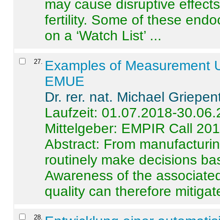
may cause disruptive effects
fertility. Some of these end
on a ‘Watch List’ ...
27
.
Examples of Measurement Un
EMUE
Dr. rer. nat. Michael Griepen
Laufzeit: 01.07.2018-30.06
Mittelgeber: EMPIR Call 20
Abstract:
From manufacturing
routinely make decisions b
Awareness of the associated
quality can therefore mitigate 
28
.