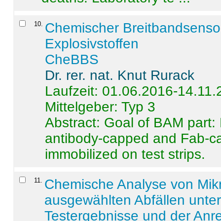
10
.
Chemischer Breitbandsenso
Explosivstoffen
CheBBS
Dr. rer. nat. Knut Rurack
Laufzeit: 01.06.2016-14.11
Mittelgeber: Typ 3
Abstract:
Goal of BAM part: 
antibody-capped and Fab-c
immobilized on test strips.
11
.
Chemische Analyse von Mik
ausgewählten Abfällen unter
Testergebnisse und der Anr