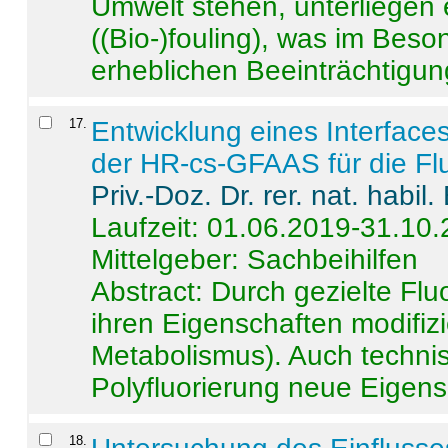
Umwelt stehen, unterliege
((Bio-)fouling), was im Beson
erheblichen Beeinträchtigung
17
.
Entwicklung eines Interface
der HR-cs-GFAAS für die Flu
Priv.-Doz. Dr. rer. nat. habi
Laufzeit: 01.06.2019-31.10
Mittelgeber: Sachbeihilfen
Abstract:
Durch gezielte Flu
ihren Eigenschaften modifizi
Metabolismus). Auch techni
Polyfluorierung neue Eigensc
18
.