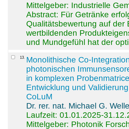
Mittelgeber: Industrielle G
Abstract:
Für Getränke erfol
Qualitätsbewertung auf der
wertbildenden Produkteige
und Mundgefühl hat der opti
13
.
Monolithische Co-Integrati
photonischen Immunsensore
in komplexen Probenmatrice
Entwicklung und Validieru
CoLuM
Dr. rer. nat. Michael G. Welle
Laufzeit: 01.01.2025-31.12
Mittelgeber: Photonik Fors