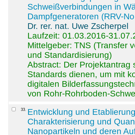
Schweißverbindungen in W
Dampfgeneratoren (RRV-No
Dr. rer. nat. Uwe Zscherpel
Laufzeit: 01.03.2016-31.07
Mittelgeber: TNS (Transfer
und Standardisierung)
Abstract:
Der Projektantrag 
Standards dienen, um mit k
digitalen Bilderfassungstec
von Rohr-Rohrboden-Schwei
33
.
Entwicklung und Etablierun
Charakterisierung und Quant
Nanopartikeln und deren Au