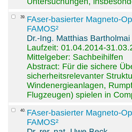
Untersuchungen, insbesonde
39
.
FAser-basierter Magneto-Op
FAMOS²
Dr.-Ing. Matthias Bartholmai
Laufzeit: 01.04.2014-31.03
Mittelgeber: Sachbeihilfen
Abstract:
Für die sichere Ü
sicherheitsrelevanter Strukt
Windenergieanlagen, Rumpf-
Flugzeugen) spielen in Compo
40
.
FAser-basierter Magneto-Op
FAMOS²
Dr. rer. nat. Uwe Beck