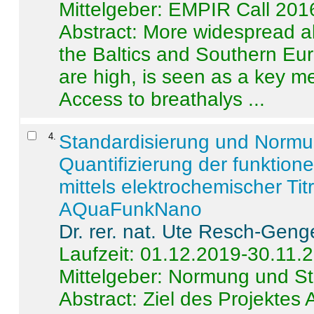
Mittelgeber: EMPIR Call 201
Abstract:
More widespread alc
the Baltics and Southern Eur
are high, is seen as a key m
Access to breathalys ...
4
.
Standardisierung und Norm
Quantifizierung der funktion
mittels elektrochemischer Ti
AQuaFunkNano
Dr. rer. nat. Ute Resch-Geng
Laufzeit: 01.12.2019-30.11.
Mittelgeber: Normung und St
Abstract:
Ziel des Projektes