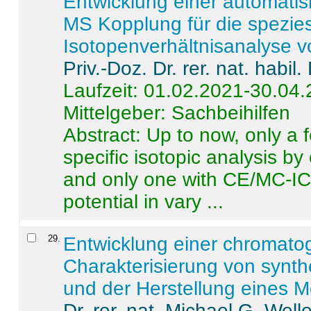
Entwicklung einer automatisi
MS Kopplung für die spezies
Isotopenverhältnisanalyse 
Priv.-Doz. Dr. rer. nat. habi
Laufzeit: 01.02.2021-30.04
Mittelgeber: Sachbeihilfen
Abstract:
Up to now, only a 
specific isotopic analysis 
and only one with CE/MC-ICP
potential in vary ...
29
.
Entwicklung einer chromat
Charakterisierung von synt
und der Herstellung eines M
Dr. rer. nat. Michael G. Welle