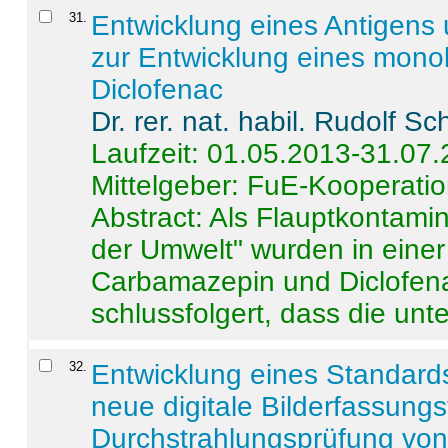
31
.
Entwicklung eines Antigens
zur Entwicklung eines monok
Diclofenac
Dr. rer. nat. habil. Rudolf S
Laufzeit: 01.05.2013-31.07
Mittelgeber: FuE-Kooperatio
Abstract:
Als Flauptkontamin
der Umwelt" wurden in ein
Carbamazepin und Diclofena
schlussfolgert, dass die unter
32
.
Entwicklung eines Standards
neue digitale Bilderfassungs
Durchstrahlungsprüfung vo