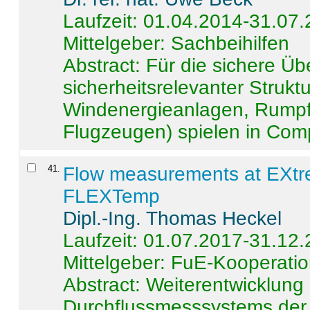
Laufzeit: 01.04.2014-31.07
Mittelgeber: Sachbeihilfen
Abstract:
Für die sichere Ü
sicherheitsrelevanter Strukt
Windenergieanlagen, Rumpf-
Flugzeugen) spielen in Compo
41
.
Flow measurements at EXtr
FLEXTemp
Dipl.-Ing. Thomas Heckel
Laufzeit: 01.07.2017-31.12
Mittelgeber: FuE-Kooperatio
Abstract:
Weiterentwicklun
Durchflussmesssystems der 