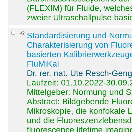
(FLEXIM) für Fluide, welche
zweier Ultraschallpulse basie
42
.
Standardisierung und Norm
Charakterisierung von Fluo
basierten Kalibrierwerkzeug
FluMiKal
Dr. rer. nat. Ute Resch-Gen
Laufzeit: 01.10.2022-30.09
Mittelgeber: Normung und S
Abstract:
Bildgebende Fluore
Mikroskopie, die konfokale
und die Fluoreszenzlebensd
fluorescence lifetime imaging