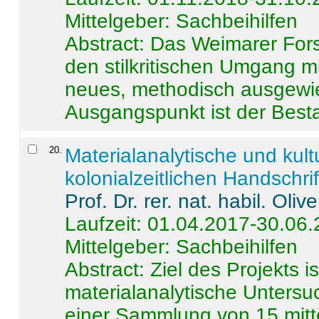
Mittelgeber: Sachbeihilfen
Abstract:
Das Weimarer Forsc
den stilkritischen Umgang m
neues, methodisch ausgewi
Ausgangspunkt ist der Besta
20
.
Materialanalytische und kul
kolonialzeitlichen Handschri
Prof. Dr. rer. nat. habil. Oli
Laufzeit: 01.04.2017-30.06
Mittelgeber: Sachbeihilfen
Abstract:
Ziel des Projekts i
materialanalytische Unters
einer Sammlung von 15 mitt