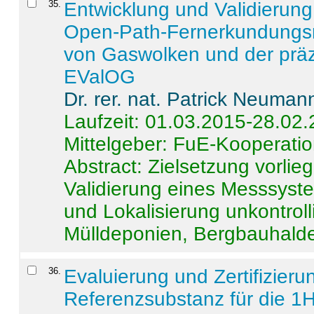
35
.
Entwicklung und Validierung 
Open-Path-Fernerkundungsm
von Gaswolken und der präz
EValOG
Dr. rer. nat. Patrick Neuman
Laufzeit: 01.03.2015-28.02
Mittelgeber: FuE-Kooperatio
Abstract:
Zielsetzung vorlie
Validierung eines Messsyst
und Lokalisierung unkontrol
Mülldeponien, Bergbauhalde
36
.
Evaluierung und Zertifizier
Referenzsubstanz für die 