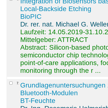
Integration of Biosensors ba
Local-Backside Etching
BioPIC
Dr. rer. nat. Michael G. Welle
Laufzeit: 14.05.2019-31.10.
Mittelgeber: ATTRACT
Abstract:
Silicon-based photo
semiconductor chip technolo
point-of-care applications, f
monitoring through the r ...
7
.
Grundlagenuntersuchungen 
Bluetooth-Modulen
BT-Feuchte