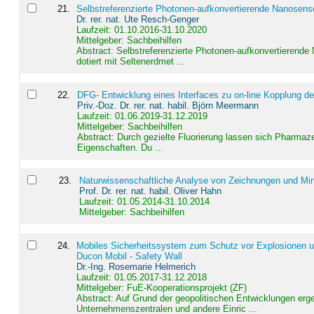
21
.
Selbstreferenzierte Photonen-aufkonvertierende Nanosen
Dr. rer. nat. Ute Resch-Genger
Laufzeit: 01.10.2016-31.10.2020
Mittelgeber: Sachbeihilfen
Abstract:
Selbstreferenzierte Photonen-aufkonvertierende
dotiert mit Seltenerdmet ...
22
.
DFG- Entwicklung eines Interfaces zu on-line Kopplung d
Priv.-Doz. Dr. rer. nat. habil. Björn Meermann
Laufzeit: 01.06.2019-31.12.2019
Mittelgeber: Sachbeihilfen
Abstract:
Durch gezielte Fluorierung lassen sich Pharmaze
Eigenschaften. Du ...
23
.
Naturwissenschaftliche Analyse von Zeichnungen und Min
Prof. Dr. rer. nat. habil. Oliver Hahn
Laufzeit: 01.05.2014-31.10.2014
Mittelgeber: Sachbeihilfen
24
.
Mobiles Sicherheitssystem zum Schutz vor Explosionen un
Ducon Mobil - Safety Wall
Dr.-Ing. Rosemarie Helmerich
Laufzeit: 01.05.2017-31.12.2018
Mittelgeber: FuE-Kooperationsprojekt (ZF)
Abstract:
Auf Grund der geopolitischen Entwicklungen erg
Unternehmenszentralen und andere Einric ...