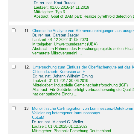
Dr. rer. nat. Knut Rurack
Laufzeit: 01.06.2016-14.11.2019
Mittelgeber: Typ 3
Abstract:
Goal of BAM part: Realize pyrethroid detection
11
.
Chemische Analyse von Mikroverunreinigungen aus ausgewä
Dr. rer. nat. Carsten Jaeger
Laufzeit: 01.12.2022-31.05.2023
Mittelgeber: Umweltbundesamt (UBA)
Abstract:
Im Rahmen des Forschungsprojekts sollen Elua
vermutete Mikroverunreini ...
12
.
Untersuchung zum Einfluss der Oberflächengüte auf das Ko
Chlorinduzierte Korrosion an E
Dr. rer. nat. Johann Wilhelm Erning
Laufzeit: 01.01.2017-30.06.2019
Mittelgeber: Industrielle Gemeinschaftsforschung (IGF)
Abstract:
Für Getränke erfolgt verbraucherseitig die Qu
hat der optische Eindru ...
13
.
Monolithische Co-Integration von Lumineszenz-Detektoren
Validierung heterogener Immunoassays
CoLuM
Dr. rer. nat. Michael G. Weller
Laufzeit: 01.01.2025-31.12.2027
Mittelgeber: Photonik Forschung Deutschland