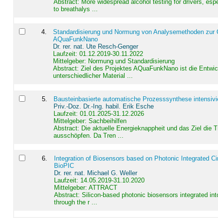
Abstract:
More widespread alcohol testing for drivers, es
to breathalys ...
4
.
Standardisierung und Normung von Analysemethoden zur Qua
AQuaFunkNano
Dr. rer. nat. Ute Resch-Genger
Laufzeit: 01.12.2019-30.11.2022
Mittelgeber: Normung und Standardisierung
Abstract:
Ziel des Projektes AQuaFunkNano ist die Entwic
unterschiedlicher Material ...
5
.
Bausteinbasierte automatische Prozesssynthese intensivi
Priv.-Doz. Dr.-Ing. habil. Erik Esche
Laufzeit: 01.01.2025-31.12.2026
Mittelgeber: Sachbeihilfen
Abstract:
Die aktuelle Energieknappheit und das Ziel die 
ausschöpfen. Da Tren ...
6
.
Integration of Biosensors based on Photonic Integrated Ci
BioPIC
Dr. rer. nat. Michael G. Weller
Laufzeit: 14.05.2019-31.10.2020
Mittelgeber: ATTRACT
Abstract:
Silicon-based photonic biosensors integrated in
through the r ...