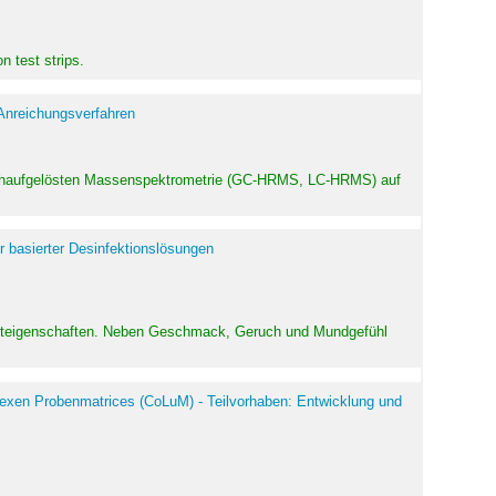
 test strips.
 Anreichungsverfahren
hochaufgelösten Massenspektrometrie (GC-HRMS, LC-HRMS) auf
r basierter Desinfektionslösungen
odukteigenschaften. Neben Geschmack, Geruch und Mundgefühl
exen Probenmatrices (CoLuM) - Teilvorhaben: Entwicklung und