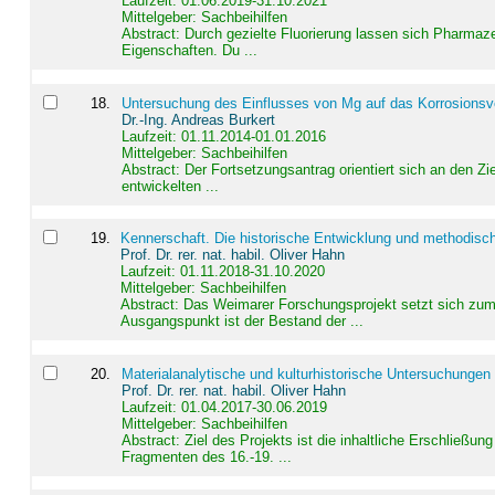
Laufzeit: 01.06.2019-31.10.2021
Mittelgeber: Sachbeihilfen
Abstract:
Durch gezielte Fluorierung lassen sich Pharmaze
Eigenschaften. Du ...
18
.
Untersuchung des Einflusses von Mg auf das Korrosionsver
Dr.-Ing. Andreas Burkert
Laufzeit: 01.11.2014-01.01.2016
Mittelgeber: Sachbeihilfen
Abstract:
Der Fortsetzungsantrag orientiert sich an den Z
entwickelten ...
19
.
Kennerschaft. Die historische Entwicklung und methodisc
Prof. Dr. rer. nat. habil. Oliver Hahn
Laufzeit: 01.11.2018-31.10.2020
Mittelgeber: Sachbeihilfen
Abstract:
Das Weimarer Forschungsprojekt setzt sich zum 
Ausgangspunkt ist der Bestand der ...
20
.
Materialanalytische und kulturhistorische Untersuchungen 
Prof. Dr. rer. nat. habil. Oliver Hahn
Laufzeit: 01.04.2017-30.06.2019
Mittelgeber: Sachbeihilfen
Abstract:
Ziel des Projekts ist die inhaltliche Erschließ
Fragmenten des 16.-19. ...