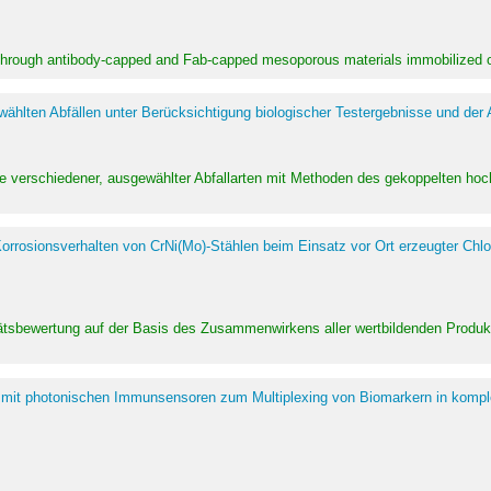
 through antibody-capped and Fab-capped mesoporous materials immobilized on
hlten Abfällen unter Berücksichtigung biologischer Testergebnisse und der
te verschiedener, ausgewählter Abfallarten mit Methoden des gekoppelten 
rrosionsverhalten von CrNi(Mo)-Stählen beim Einsatz vor Ort erzeugter Chlo
alitätsbewertung auf der Basis des Zusammenwirkens aller wertbildenden Pr
 mit photonischen Immunsensoren zum Multiplexing von Biomarkern in kompl