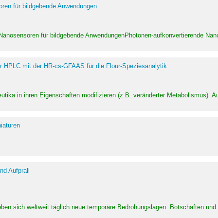
soren für bildgebende Anwendungen
 Nanosensoren für bildgebende AnwendungenPhotonen-aufkonvertierende Nanom
er HPLC mit der HR-cs-GFAAS für die Flour-Speziesanalytik
utika in ihren Eigenschaften modifizieren (z.B. veränderter Metabolismus). A
iaturen
d Aufprall
eben sich weltweit täglich neue temporäre Bedrohungslagen. Botschaften un