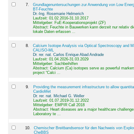
7
.
Grundlagenuntersuchungen zur Anwendung von Low Energ
BT-Feuchte
Dr.-Ing. Rosemarie Helmerich
Laufzeit: 01.02.2016-31.10.2017
Mittelgeber: FuE-Kooperationsprojekt (ZF)
Abstract:
Feuchte in Bauwerken kann derzeit nur relativ 
lokale Daten erfassen ...
8
.
Calcium Isotope Analysis via Optical Spectroscopy and M
CALISO-ML
Dr. rer. nat. Carlos Enrique Abad Andrade
Laufzeit: 01.04.2026-31.03.2029
Mittelgeber: Sachbeihilfen
Abstract:
Calcium (Ca) isotopes serve as powerful markers
project “Calci ...
9
.
Providing the measurement infrastructure to allow quantit
CardioMet
Dr. rer. nat. Michael G. Weller
Laufzeit: 01.07.2019-31.12.2022
Mittelgeber: EMPIR Call 2018
Abstract:
Heart diseases are a major healthcare challenge 
Laboratory te ...
10
.
Chemischer Breitbandsensor für den Nachweis von Explos
CheBBS