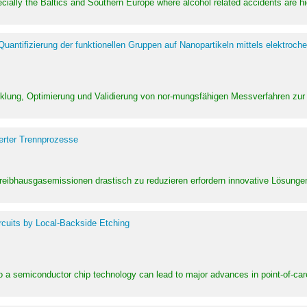
pecially the Baltics and Southern Europe where alcohol related accidents are 
ntifizierung der funktionellen Gruppen auf Nanopartikeln mittels elektroche
klung, Optimierung und Validierung von nor-mungsfähigen Messverfahren zur
erter Trennprozesse
Treibhausgasemissionen drastisch zu reduzieren erfordern innovative Lösungen,
rcuits by Local-Backside Etching
to a semiconductor chip technology can lead to major advances in point-of-car