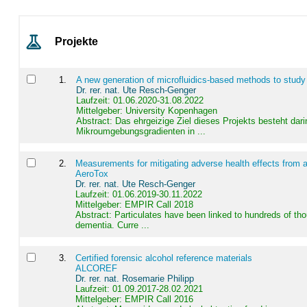
Projekte
1
.
A new generation of microfluidics-based methods to study
Dr. rer. nat. Ute Resch-Genger
Laufzeit: 01.06.2020-31.08.2022
Mittelgeber: University Kopenhagen
Abstract:
Das ehrgeizige Ziel dieses Projekts besteht dari
Mikroumgebungsgradienten in ...
2
.
Measurements for mitigating adverse health effects from a
AeroTox
Dr. rer. nat. Ute Resch-Genger
Laufzeit: 01.06.2019-30.11.2022
Mittelgeber: EMPIR Call 2018
Abstract:
Particulates have been linked to hundreds of th
dementia. Curre ...
3
.
Certified forensic alcohol reference materials
ALCOREF
Dr. rer. nat. Rosemarie Philipp
Laufzeit: 01.09.2017-28.02.2021
Mittelgeber: EMPIR Call 2016