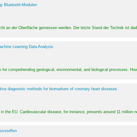
y Bluetooth-Modulen
dicht an der Oberfläche gemessen werden. Der letzte Stand der Technik ist d
achine Learning Data Analysis
 for comprehending geological, environmental, and biological processes. How
ative diagnostic methods for biomarkers of coronary heart diseases
in the EU. Cardiovascular disease, for instance, presents around 11 million n
ivstoffen