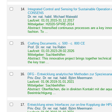
14
.
Integrated Control and Sensing for Sustainable Operation 
CONSENS
Dr. rer. nat. habil. Michael Maiwald
Laufzeit: 01.01.2015-31.12.2017
Mittelgeber: H2020-SPIRE-2014
Abstract:
Intensified continuous processes are a key innov
fashion. To ...
15
.
Crafting Documents, c. 500 - c. 800 CE
Prof. Dr. rer. nat. Ira Rabin
Laufzeit: 01.03.2023-28.02.2026
Mittelgeber: Sachbeihilfen
Abstract:
This innovative project brings together technica
the key tran ...
16
.
DFG - Entwicklung analytischer Methoden zur Speziesanal
Priv.-Doz. Dr. rer. nat. habil. Björn Meermann
Laufzeit: 01.06.2019-31.01.2021
Mittelgeber: Sachbeihilfen
Abstract:
Oberflächen, die in direkten Kontakt mit der aq
Beeinträchtigung ...
17
.
Entwicklung eines Interfaces zur on-line Kopplung der HP
Priv.-Doz. Dr. rer. nat. habil. Björn Meermann