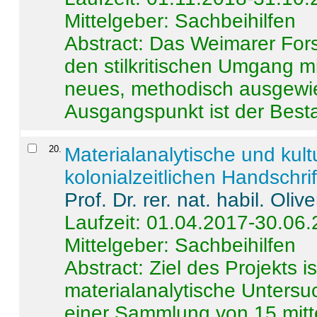
Mittelgeber: Sachbeihilfen
Abstract:
Das Weimarer Forsc
den stilkritischen Umgang m
neues, methodisch ausgewi
Ausgangspunkt ist der Besta
20
.
Materialanalytische und kul
kolonialzeitlichen Handschri
Prof. Dr. rer. nat. habil. Oli
Laufzeit: 01.04.2017-30.06
Mittelgeber: Sachbeihilfen
Abstract:
Ziel des Projekts i
materialanalytische Unters
einer Sammlung von 15 mitt