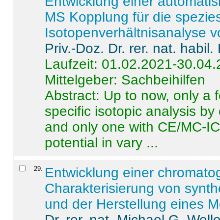
Entwicklung einer automatisi
MS Kopplung für die spezies
Isotopenverhältnisanalyse 
Priv.-Doz. Dr. rer. nat. habi
Laufzeit: 01.02.2021-30.04
Mittelgeber: Sachbeihilfen
Abstract:
Up to now, only a 
specific isotopic analysis 
and only one with CE/MC-ICP
potential in vary ...
29
.
Entwicklung einer chromat
Charakterisierung von synt
und der Herstellung eines M
Dr. rer. nat. Michael G. Welle