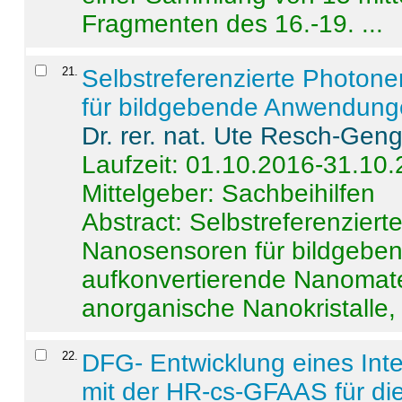
Fragmenten des 16.-19. ...
21
.
Selbstreferenzierte Photon
für bildgebende Anwendun
Dr. rer. nat. Ute Resch-Gen
Laufzeit: 01.10.2016-31.10
Mittelgeber: Sachbeihilfen
Abstract:
Selbstreferenzier
Nanosensoren für bildgeb
aufkonvertierende Nanomate
anorganische Nanokristalle, 
22
.
DFG- Entwicklung eines Int
mit der HR-cs-GFAAS für die