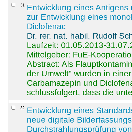
31
.
Entwicklung eines Antigens
zur Entwicklung eines monok
Diclofenac
Dr. rer. nat. habil. Rudolf S
Laufzeit: 01.05.2013-31.07
Mittelgeber: FuE-Kooperatio
Abstract:
Als Flauptkontamin
der Umwelt" wurden in ein
Carbamazepin und Diclofena
schlussfolgert, dass die unter
32
.
Entwicklung eines Standards
neue digitale Bilderfassungs
Durchstrahlungsprüfung vo