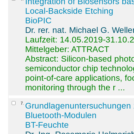
Integration of Biosensors ba
Local-Backside Etching
BioPIC
Dr. rer. nat. Michael G. Welle
Laufzeit: 14.05.2019-31.10.
Mittelgeber: ATTRACT
Abstract:
Silicon-based photo
semiconductor chip technolo
point-of-care applications, f
monitoring through the r ...
7
.
Grundlagenuntersuchungen 
Bluetooth-Modulen
BT-Feuchte