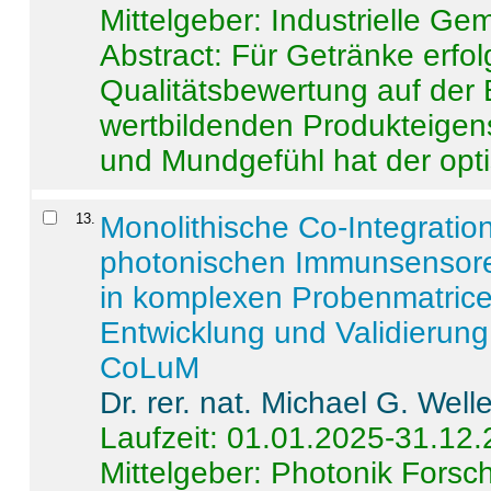
Mittelgeber: Industrielle G
Abstract:
Für Getränke erfol
Qualitätsbewertung auf der
wertbildenden Produkteige
und Mundgefühl hat der opti
13
.
Monolithische Co-Integrati
photonischen Immunsensore
in komplexen Probenmatrice
Entwicklung und Validieru
CoLuM
Dr. rer. nat. Michael G. Welle
Laufzeit: 01.01.2025-31.12
Mittelgeber: Photonik Fors