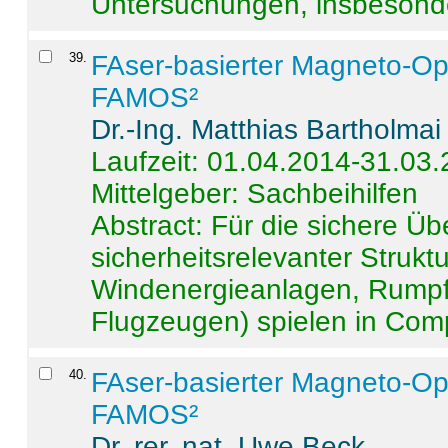
Untersuchungen, insbesonde
39
.
FAser-basierter Magneto-Op
FAMOS²
Dr.-Ing. Matthias Bartholmai
Laufzeit: 01.04.2014-31.03
Mittelgeber: Sachbeihilfen
Abstract:
Für die sichere Ü
sicherheitsrelevanter Strukt
Windenergieanlagen, Rumpf-
Flugzeugen) spielen in Compo
40
.
FAser-basierter Magneto-Op
FAMOS²
Dr. rer. nat. Uwe Beck