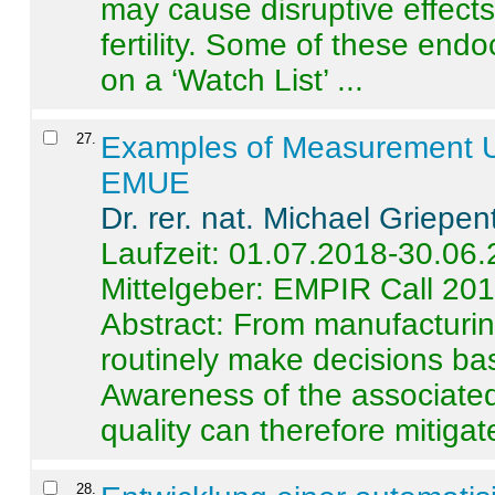
may cause disruptive effects
fertility. Some of these end
on a ‘Watch List’ ...
27
.
Examples of Measurement Un
EMUE
Dr. rer. nat. Michael Griepen
Laufzeit: 01.07.2018-30.06
Mittelgeber: EMPIR Call 20
Abstract:
From manufacturing
routinely make decisions b
Awareness of the associated
quality can therefore mitigate 
28
.