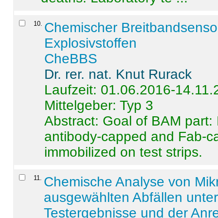
10
.
Chemischer Breitbandsenso
Explosivstoffen
CheBBS
Dr. rer. nat. Knut Rurack
Laufzeit: 01.06.2016-14.11
Mittelgeber: Typ 3
Abstract:
Goal of BAM part: 
antibody-capped and Fab-c
immobilized on test strips.
11
.
Chemische Analyse von Mik
ausgewählten Abfällen unter
Testergebnisse und der Anr