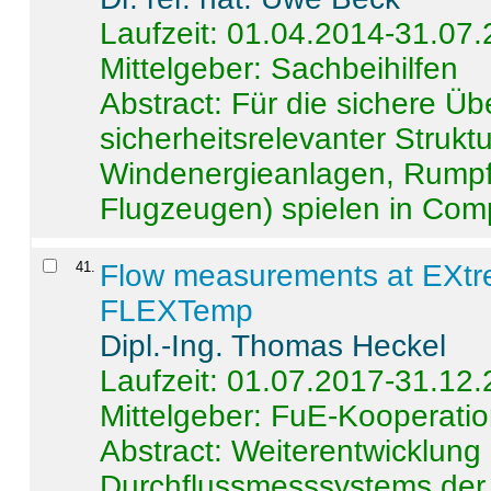
Laufzeit: 01.04.2014-31.07
Mittelgeber: Sachbeihilfen
Abstract:
Für die sichere Ü
sicherheitsrelevanter Strukt
Windenergieanlagen, Rumpf-
Flugzeugen) spielen in Compo
41
.
Flow measurements at EXtr
FLEXTemp
Dipl.-Ing. Thomas Heckel
Laufzeit: 01.07.2017-31.12
Mittelgeber: FuE-Kooperatio
Abstract:
Weiterentwicklun
Durchflussmesssystems der 