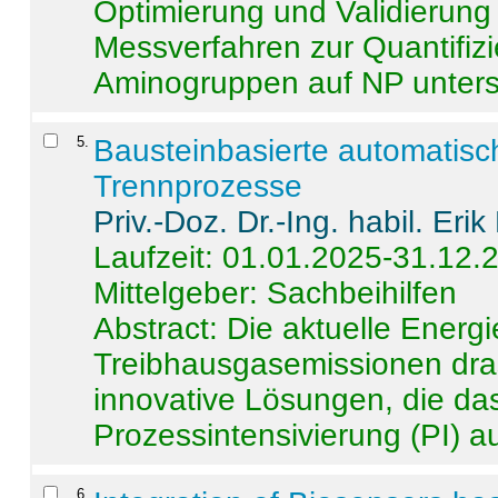
Optimierung und Validierun
Messverfahren zur Quantifiz
Aminogruppen auf NP untersch
5
.
Bausteinbasierte automatisc
Trennprozesse
Priv.-Doz. Dr.-Ing. habil. Eri
Laufzeit: 01.01.2025-31.12.
Mittelgeber: Sachbeihilfen
Abstract:
Die aktuelle Energi
Treibhausgasemissionen dras
innovative Lösungen, die das
Prozessintensivierung (PI) a
6
.