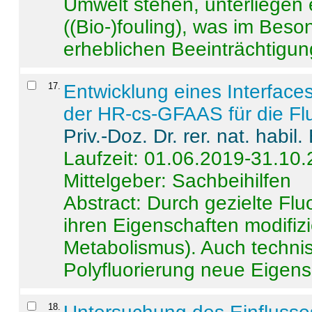
Umwelt stehen, unterliege
((Bio-)fouling), was im Beson
erheblichen Beeinträchtigung
17
.
Entwicklung eines Interface
der HR-cs-GFAAS für die Flu
Priv.-Doz. Dr. rer. nat. habi
Laufzeit: 01.06.2019-31.10
Mittelgeber: Sachbeihilfen
Abstract:
Durch gezielte Flu
ihren Eigenschaften modifizi
Metabolismus). Auch techni
Polyfluorierung neue Eigensc
18
.