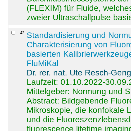
(FLEXIM) für Fluide, welche
zweier Ultraschallpulse basie
42
.
Standardisierung und Norm
Charakterisierung von Fluo
basierten Kalibrierwerkzeug
FluMiKal
Dr. rer. nat. Ute Resch-Gen
Laufzeit: 01.10.2022-30.09
Mittelgeber: Normung und S
Abstract:
Bildgebende Fluore
Mikroskopie, die konfokale
und die Fluoreszenzlebensd
fluorescence lifetime imaging