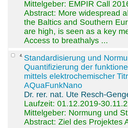
Mittelgeber: EMPIR Call 201
Abstract:
More widespread alc
the Baltics and Southern Eur
are high, is seen as a key m
Access to breathalys ...
4
.
Standardisierung und Norm
Quantifizierung der funktion
mittels elektrochemischer Ti
AQuaFunkNano
Dr. rer. nat. Ute Resch-Geng
Laufzeit: 01.12.2019-30.11.
Mittelgeber: Normung und St
Abstract:
Ziel des Projektes