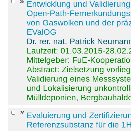
35
.
Entwicklung und Validierung 
Open-Path-Fernerkundungsm
von Gaswolken und der präz
EValOG
Dr. rer. nat. Patrick Neuman
Laufzeit: 01.03.2015-28.02
Mittelgeber: FuE-Kooperatio
Abstract:
Zielsetzung vorlie
Validierung eines Messsyst
und Lokalisierung unkontrol
Mülldeponien, Bergbauhalde
36
.
Evaluierung und Zertifizier
Referenzsubstanz für die 