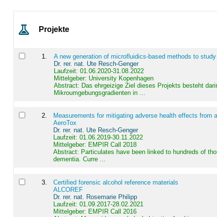
Projekte
1
.
A new generation of microfluidics-based methods to study
Dr. rer. nat. Ute Resch-Genger
Laufzeit: 01.06.2020-31.08.2022
Mittelgeber: University Kopenhagen
Abstract:
Das ehrgeizige Ziel dieses Projekts besteht dari
Mikroumgebungsgradienten in ...
2
.
Measurements for mitigating adverse health effects from a
AeroTox
Dr. rer. nat. Ute Resch-Genger
Laufzeit: 01.06.2019-30.11.2022
Mittelgeber: EMPIR Call 2018
Abstract:
Particulates have been linked to hundreds of th
dementia. Curre ...
3
.
Certified forensic alcohol reference materials
ALCOREF
Dr. rer. nat. Rosemarie Philipp
Laufzeit: 01.09.2017-28.02.2021
Mittelgeber: EMPIR Call 2016