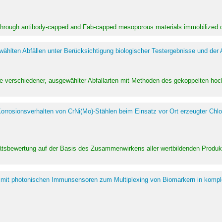
 through antibody-capped and Fab-capped mesoporous materials immobilized on
hlten Abfällen unter Berücksichtigung biologischer Testergebnisse und der
te verschiedener, ausgewählter Abfallarten mit Methoden des gekoppelten 
rrosionsverhalten von CrNi(Mo)-Stählen beim Einsatz vor Ort erzeugter Chlo
alitätsbewertung auf der Basis des Zusammenwirkens aller wertbildenden Pr
 mit photonischen Immunsensoren zum Multiplexing von Biomarkern in kompl