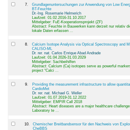
7
.
Grundlagenuntersuchungen zur Anwendung von Low Energ
BT-Feuchte
Dr.-Ing. Rosemarie Helmerich
Laufzeit: 01.02.2016-31.10.2017
Mittelgeber: FuE-Kooperationsprojekt (ZF)
Abstract:
Feuchte in Bauwerken kann derzeit nur relativ 
lokale Daten erfassen ...
8
.
Calcium Isotope Analysis via Optical Spectroscopy and M
CALISO-ML
Dr. rer. nat. Carlos Enrique Abad Andrade
Laufzeit: 01.04.2026-31.03.2029
Mittelgeber: Sachbeihilfen
Abstract:
Calcium (Ca) isotopes serve as powerful markers
project “Calci ...
9
.
Providing the measurement infrastructure to allow quantit
CardioMet
Dr. rer. nat. Michael G. Weller
Laufzeit: 01.07.2019-31.12.2022
Mittelgeber: EMPIR Call 2018
Abstract:
Heart diseases are a major healthcare challenge 
Laboratory te ...
10
.
Chemischer Breitbandsensor für den Nachweis von Explos
CheBBS