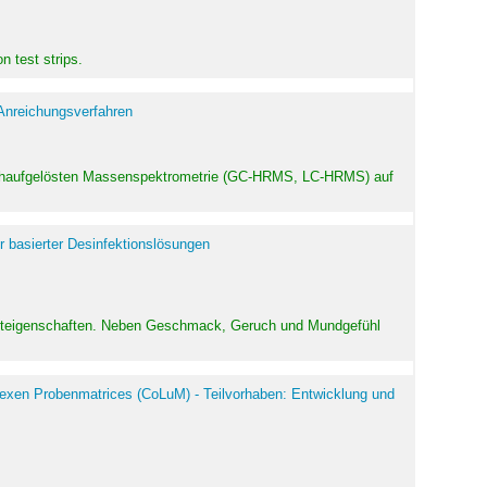
 test strips.
 Anreichungsverfahren
hochaufgelösten Massenspektrometrie (GC-HRMS, LC-HRMS) auf
r basierter Desinfektionslösungen
odukteigenschaften. Neben Geschmack, Geruch und Mundgefühl
exen Probenmatrices (CoLuM) - Teilvorhaben: Entwicklung und