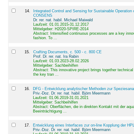
14
.
Integrated Control and Sensing for Sustainable Operation 
CONSENS
Dr. rer. nat. habil. Michael Maiwald
Laufzeit: 01.01.2015-31.12.2017
Mittelgeber: H2020-SPIRE-2014
Abstract:
Intensified continuous processes are a key innov
fashion. To ...
15
.
Crafting Documents, c. 500 - c. 800 CE
Prof. Dr. rer. nat. Ira Rabin
Laufzeit: 01.03.2023-28.02.2026
Mittelgeber: Sachbeihilfen
Abstract:
This innovative project brings together technica
the key tran ...
16
.
DFG - Entwicklung analytischer Methoden zur Speziesanal
Priv.-Doz. Dr. rer. nat. habil. Björn Meermann
Laufzeit: 01.06.2019-31.01.2021
Mittelgeber: Sachbeihilfen
Abstract:
Oberflächen, die in direkten Kontakt mit der aq
Beeinträchtigung ...
17
.
Entwicklung eines Interfaces zur on-line Kopplung der HP
Priv.-Doz. Dr. rer. nat. habil. Björn Meermann