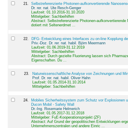
21
.
Selbstreferenzierte Photonen-aufkonvertierende Nanosen
Dr. rer. nat. Ute Resch-Genger
Laufzeit: 01.10.2016-31.10.2020
Mittelgeber: Sachbeihilfen
Abstract:
Selbstreferenzierte Photonen-aufkonvertierende
dotiert mit Seltenerdmet ...
22
.
DFG- Entwicklung eines Interfaces zu on-line Kopplung d
Priv.-Doz. Dr. rer. nat. habil. Björn Meermann
Laufzeit: 01.06.2019-31.12.2019
Mittelgeber: Sachbeihilfen
Abstract:
Durch gezielte Fluorierung lassen sich Pharmaze
Eigenschaften. Du ...
23
.
Naturwissenschaftliche Analyse von Zeichnungen und Min
Prof. Dr. rer. nat. habil. Oliver Hahn
Laufzeit: 01.05.2014-31.10.2014
Mittelgeber: Sachbeihilfen
24
.
Mobiles Sicherheitssystem zum Schutz vor Explosionen un
Ducon Mobil - Safety Wall
Dr.-Ing. Rosemarie Helmerich
Laufzeit: 01.05.2017-31.12.2018
Mittelgeber: FuE-Kooperationsprojekt (ZF)
Abstract:
Auf Grund der geopolitischen Entwicklungen erg
Unternehmenszentralen und andere Einric ...