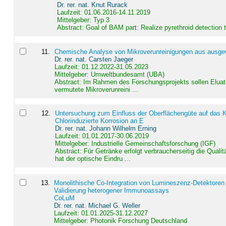
Dr. rer. nat. Knut Rurack
Laufzeit: 01.06.2016-14.11.2019
Mittelgeber: Typ 3
Abstract:
Goal of BAM part: Realize pyrethroid detection
11
.
Chemische Analyse von Mikroverunreinigungen aus ausgewä
Dr. rer. nat. Carsten Jaeger
Laufzeit: 01.12.2022-31.05.2023
Mittelgeber: Umweltbundesamt (UBA)
Abstract:
Im Rahmen des Forschungsprojekts sollen Elua
vermutete Mikroverunreini ...
12
.
Untersuchung zum Einfluss der Oberflächengüte auf das Ko
Chlorinduzierte Korrosion an E
Dr. rer. nat. Johann Wilhelm Erning
Laufzeit: 01.01.2017-30.06.2019
Mittelgeber: Industrielle Gemeinschaftsforschung (IGF)
Abstract:
Für Getränke erfolgt verbraucherseitig die Qu
hat der optische Eindru ...
13
.
Monolithische Co-Integration von Lumineszenz-Detektoren
Validierung heterogener Immunoassays
CoLuM
Dr. rer. nat. Michael G. Weller
Laufzeit: 01.01.2025-31.12.2027
Mittelgeber: Photonik Forschung Deutschland