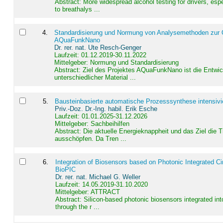
Abstract:
More widespread alcohol testing for drivers, es
to breathalys ...
4
.
Standardisierung und Normung von Analysemethoden zur Qua
AQuaFunkNano
Dr. rer. nat. Ute Resch-Genger
Laufzeit: 01.12.2019-30.11.2022
Mittelgeber: Normung und Standardisierung
Abstract:
Ziel des Projektes AQuaFunkNano ist die Entwic
unterschiedlicher Material ...
5
.
Bausteinbasierte automatische Prozesssynthese intensivi
Priv.-Doz. Dr.-Ing. habil. Erik Esche
Laufzeit: 01.01.2025-31.12.2026
Mittelgeber: Sachbeihilfen
Abstract:
Die aktuelle Energieknappheit und das Ziel die 
ausschöpfen. Da Tren ...
6
.
Integration of Biosensors based on Photonic Integrated Ci
BioPIC
Dr. rer. nat. Michael G. Weller
Laufzeit: 14.05.2019-31.10.2020
Mittelgeber: ATTRACT
Abstract:
Silicon-based photonic biosensors integrated in
through the r ...