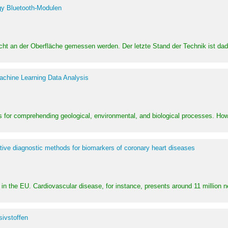
y Bluetooth-Modulen
dicht an der Oberfläche gemessen werden. Der letzte Stand der Technik ist d
achine Learning Data Analysis
 for comprehending geological, environmental, and biological processes. How
ative diagnostic methods for biomarkers of coronary heart diseases
in the EU. Cardiovascular disease, for instance, presents around 11 million n
ivstoffen