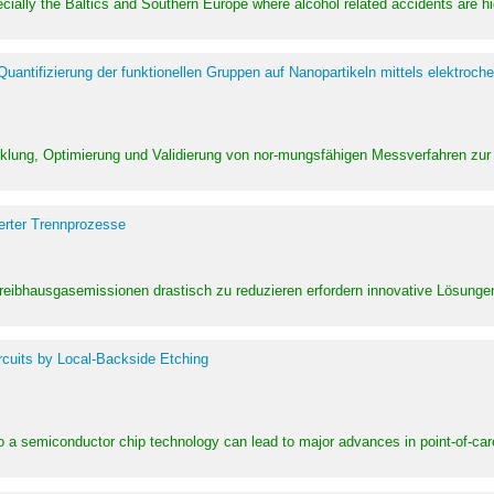
pecially the Baltics and Southern Europe where alcohol related accidents are 
ntifizierung der funktionellen Gruppen auf Nanopartikeln mittels elektroche
klung, Optimierung und Validierung von nor-mungsfähigen Messverfahren zur
erter Trennprozesse
Treibhausgasemissionen drastisch zu reduzieren erfordern innovative Lösungen,
rcuits by Local-Backside Etching
to a semiconductor chip technology can lead to major advances in point-of-car