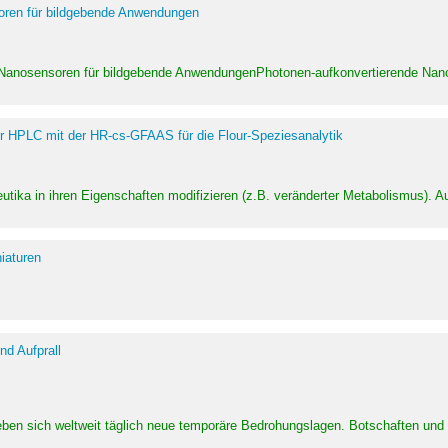
soren für bildgebende Anwendungen
 Nanosensoren für bildgebende AnwendungenPhotonen-aufkonvertierende Nanom
er HPLC mit der HR-cs-GFAAS für die Flour-Speziesanalytik
utika in ihren Eigenschaften modifizieren (z.B. veränderter Metabolismus). A
iaturen
d Aufprall
eben sich weltweit täglich neue temporäre Bedrohungslagen. Botschaften un