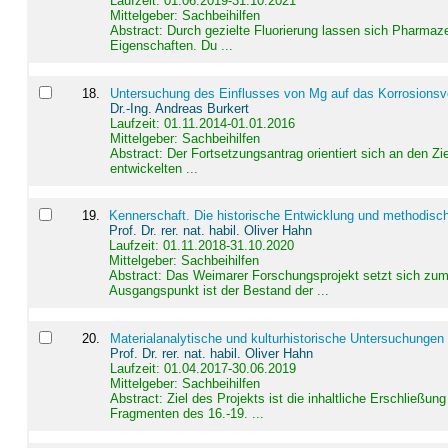
Laufzeit: 01.06.2019-31.10.2021
Mittelgeber: Sachbeihilfen
Abstract:
Durch gezielte Fluorierung lassen sich Pharmaze
Eigenschaften. Du ...
18
.
Untersuchung des Einflusses von Mg auf das Korrosionsver
Dr.-Ing. Andreas Burkert
Laufzeit: 01.11.2014-01.01.2016
Mittelgeber: Sachbeihilfen
Abstract:
Der Fortsetzungsantrag orientiert sich an den Z
entwickelten ...
19
.
Kennerschaft. Die historische Entwicklung und methodisc
Prof. Dr. rer. nat. habil. Oliver Hahn
Laufzeit: 01.11.2018-31.10.2020
Mittelgeber: Sachbeihilfen
Abstract:
Das Weimarer Forschungsprojekt setzt sich zum 
Ausgangspunkt ist der Bestand der ...
20
.
Materialanalytische und kulturhistorische Untersuchungen 
Prof. Dr. rer. nat. habil. Oliver Hahn
Laufzeit: 01.04.2017-30.06.2019
Mittelgeber: Sachbeihilfen
Abstract:
Ziel des Projekts ist die inhaltliche Erschließ
Fragmenten des 16.-19. ...