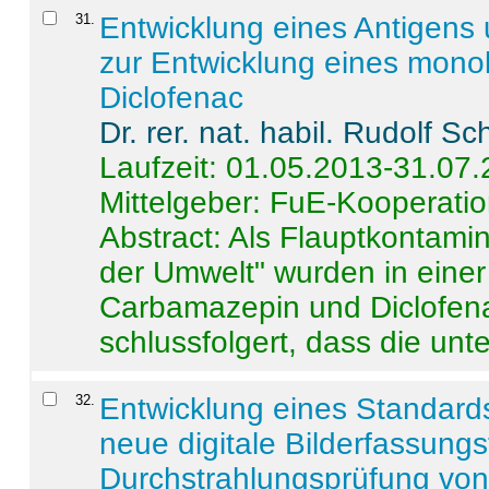
31
.
Entwicklung eines Antigens
zur Entwicklung eines monok
Diclofenac
Dr. rer. nat. habil. Rudolf S
Laufzeit: 01.05.2013-31.07
Mittelgeber: FuE-Kooperatio
Abstract:
Als Flauptkontamin
der Umwelt" wurden in ein
Carbamazepin und Diclofena
schlussfolgert, dass die unter
32
.
Entwicklung eines Standards
neue digitale Bilderfassungs
Durchstrahlungsprüfung vo