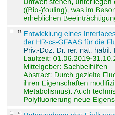
Umwelt stehen, unterliege
((Bio-)fouling), was im Beson
erheblichen Beeinträchtigung
17
.
Entwicklung eines Interface
der HR-cs-GFAAS für die Flu
Priv.-Doz. Dr. rer. nat. habi
Laufzeit: 01.06.2019-31.10
Mittelgeber: Sachbeihilfen
Abstract:
Durch gezielte Flu
ihren Eigenschaften modifizi
Metabolismus). Auch techni
Polyfluorierung neue Eigensc
18
.