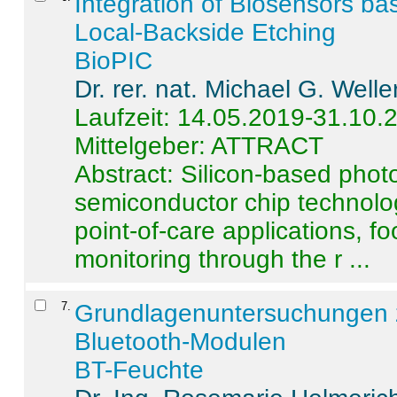
Integration of Biosensors ba
Local-Backside Etching
BioPIC
Dr. rer. nat. Michael G. Welle
Laufzeit: 14.05.2019-31.10.
Mittelgeber: ATTRACT
Abstract:
Silicon-based photo
semiconductor chip technolo
point-of-care applications, f
monitoring through the r ...
7
.
Grundlagenuntersuchungen 
Bluetooth-Modulen
BT-Feuchte