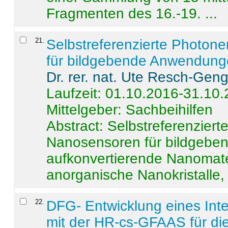
Fragmenten des 16.-19. ...
21
.
Selbstreferenzierte Photon
für bildgebende Anwendun
Dr. rer. nat. Ute Resch-Gen
Laufzeit: 01.10.2016-31.10
Mittelgeber: Sachbeihilfen
Abstract:
Selbstreferenzier
Nanosensoren für bildgeb
aufkonvertierende Nanomate
anorganische Nanokristalle, 
22
.
DFG- Entwicklung eines Int
mit der HR-cs-GFAAS für die