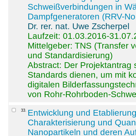
Schweißverbindungen in W
Dampfgeneratoren (RRV-No
Dr. rer. nat. Uwe Zscherpel
Laufzeit: 01.03.2016-31.07
Mittelgeber: TNS (Transfer
und Standardisierung)
Abstract:
Der Projektantrag 
Standards dienen, um mit k
digitalen Bilderfassungstec
von Rohr-Rohrboden-Schwei
33
.
Entwicklung und Etablierun
Charakterisierung und Quant
Nanopartikeln und deren Au