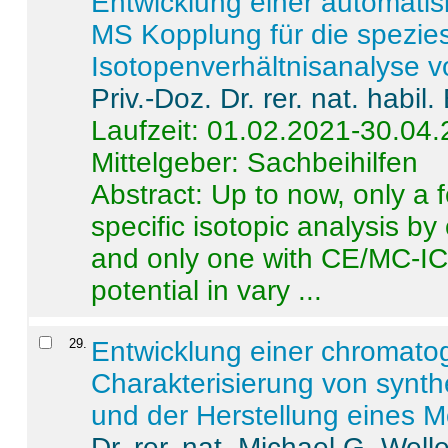
Entwicklung einer automatisi
MS Kopplung für die spezies
Isotopenverhältnisanalyse 
Priv.-Doz. Dr. rer. nat. habi
Laufzeit: 01.02.2021-30.04
Mittelgeber: Sachbeihilfen
Abstract:
Up to now, only a 
specific isotopic analysis 
and only one with CE/MC-ICP
potential in vary ...
29
.
Entwicklung einer chromat
Charakterisierung von synt
und der Herstellung eines M
Dr. rer. nat. Michael G. Welle