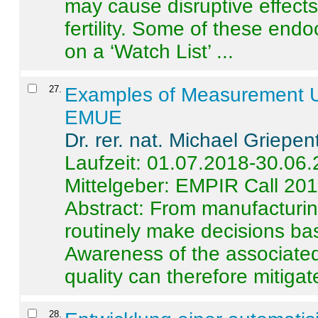
may cause disruptive effects
fertility. Some of these end
on a ‘Watch List’ ...
27
.
Examples of Measurement Un
EMUE
Dr. rer. nat. Michael Griepen
Laufzeit: 01.07.2018-30.06
Mittelgeber: EMPIR Call 20
Abstract:
From manufacturing
routinely make decisions b
Awareness of the associated
quality can therefore mitigate 
28
.