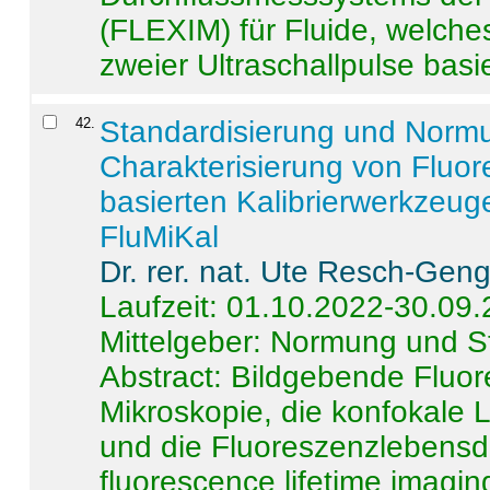
(FLEXIM) für Fluide, welche
zweier Ultraschallpulse basie
42
.
Standardisierung und Norm
Charakterisierung von Fluo
basierten Kalibrierwerkzeug
FluMiKal
Dr. rer. nat. Ute Resch-Gen
Laufzeit: 01.10.2022-30.09
Mittelgeber: Normung und S
Abstract:
Bildgebende Fluore
Mikroskopie, die konfokale
und die Fluoreszenzlebensd
fluorescence lifetime imaging