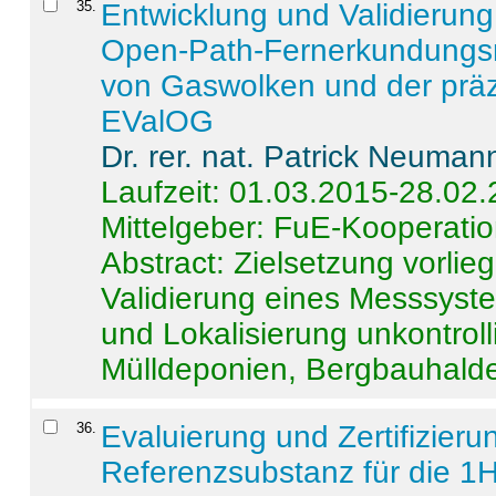
35
.
Entwicklung und Validierung 
Open-Path-Fernerkundungsm
von Gaswolken und der präz
EValOG
Dr. rer. nat. Patrick Neuman
Laufzeit: 01.03.2015-28.02
Mittelgeber: FuE-Kooperatio
Abstract:
Zielsetzung vorlie
Validierung eines Messsyst
und Lokalisierung unkontrol
Mülldeponien, Bergbauhalde
36
.
Evaluierung und Zertifizier
Referenzsubstanz für die 