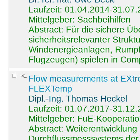
Laufzeit: 01.04.2014-31.07
Mittelgeber: Sachbeihilfen
Abstract:
Für die sichere Ü
sicherheitsrelevanter Strukt
Windenergieanlagen, Rumpf-
Flugzeugen) spielen in Compo
41
.
Flow measurements at EXtr
FLEXTemp
Dipl.-Ing. Thomas Heckel
Laufzeit: 01.07.2017-31.12
Mittelgeber: FuE-Kooperatio
Abstract:
Weiterentwicklun
Durchflussmesssystems der 