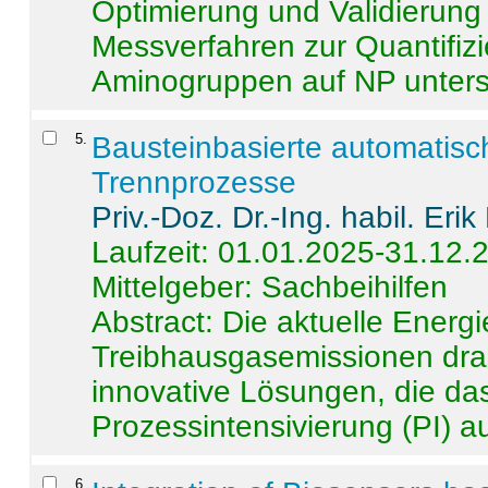
Optimierung und Validierun
Messverfahren zur Quantifiz
Aminogruppen auf NP untersch
5
.
Bausteinbasierte automatisc
Trennprozesse
Priv.-Doz. Dr.-Ing. habil. Eri
Laufzeit: 01.01.2025-31.12.
Mittelgeber: Sachbeihilfen
Abstract:
Die aktuelle Energi
Treibhausgasemissionen dras
innovative Lösungen, die das
Prozessintensivierung (PI) a
6
.