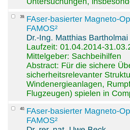
Untersuchungen, insbesonde
39
.
FAser-basierter Magneto-Op
FAMOS²
Dr.-Ing. Matthias Bartholmai
Laufzeit: 01.04.2014-31.03
Mittelgeber: Sachbeihilfen
Abstract:
Für die sichere Ü
sicherheitsrelevanter Strukt
Windenergieanlagen, Rumpf-
Flugzeugen) spielen in Compo
40
.
FAser-basierter Magneto-Op
FAMOS²
Dr. rer. nat. Uwe Beck