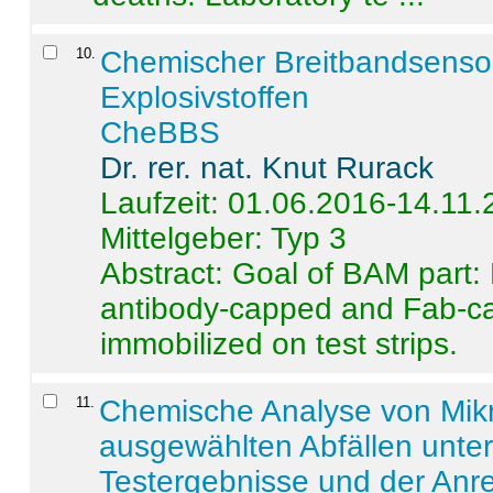
10
.
Chemischer Breitbandsenso
Explosivstoffen
CheBBS
Dr. rer. nat. Knut Rurack
Laufzeit: 01.06.2016-14.11
Mittelgeber: Typ 3
Abstract:
Goal of BAM part: 
antibody-capped and Fab-c
immobilized on test strips.
11
.
Chemische Analyse von Mik
ausgewählten Abfällen unter
Testergebnisse und der Anr