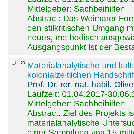
Mittelgeber: Sachbeihilfen
Abstract:
Das Weimarer Forsc
den stilkritischen Umgang m
neues, methodisch ausgewi
Ausgangspunkt ist der Besta
20
.
Materialanalytische und kul
kolonialzeitlichen Handschri
Prof. Dr. rer. nat. habil. Oli
Laufzeit: 01.04.2017-30.06
Mittelgeber: Sachbeihilfen
Abstract:
Ziel des Projekts i
materialanalytische Unters
einer Sammlung von 15 mitt