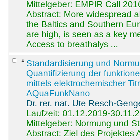
Mittelgeber: EMPIR Call 201
Abstract:
More widespread alc
the Baltics and Southern Eur
are high, is seen as a key m
Access to breathalys ...
4
.
Standardisierung und Norm
Quantifizierung der funktion
mittels elektrochemischer Ti
AQuaFunkNano
Dr. rer. nat. Ute Resch-Geng
Laufzeit: 01.12.2019-30.11.
Mittelgeber: Normung und St
Abstract:
Ziel des Projektes