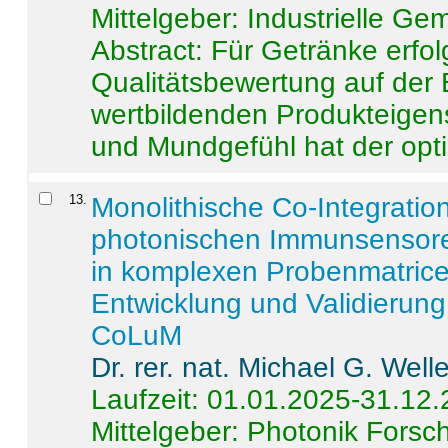
Mittelgeber: Industrielle G
Abstract:
Für Getränke erfol
Qualitätsbewertung auf der
wertbildenden Produkteige
und Mundgefühl hat der opti
13
.
Monolithische Co-Integrati
photonischen Immunsensore
in komplexen Probenmatrice
Entwicklung und Validieru
CoLuM
Dr. rer. nat. Michael G. Welle
Laufzeit: 01.01.2025-31.12
Mittelgeber: Photonik Fors