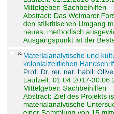
Mittelgeber: Sachbeihilfen
Abstract:
Das Weimarer Forsc
den stilkritischen Umgang m
neues, methodisch ausgewi
Ausgangspunkt ist der Besta
20
.
Materialanalytische und kul
kolonialzeitlichen Handschri
Prof. Dr. rer. nat. habil. Oli
Laufzeit: 01.04.2017-30.06
Mittelgeber: Sachbeihilfen
Abstract:
Ziel des Projekts i
materialanalytische Unters
einer Sammlung von 15 mitt