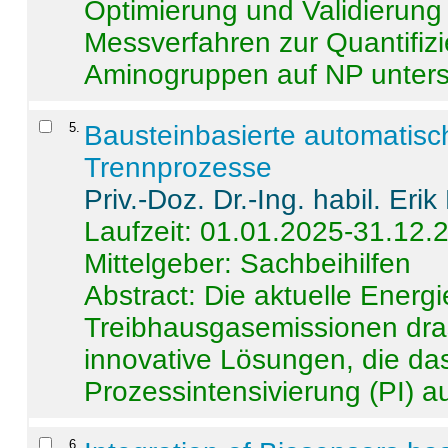
Optimierung und Validierun
Messverfahren zur Quantifiz
Aminogruppen auf NP untersch
5
.
Bausteinbasierte automatisc
Trennprozesse
Priv.-Doz. Dr.-Ing. habil. Eri
Laufzeit: 01.01.2025-31.12.
Mittelgeber: Sachbeihilfen
Abstract:
Die aktuelle Energi
Treibhausgasemissionen dras
innovative Lösungen, die das
Prozessintensivierung (PI) a
6
.