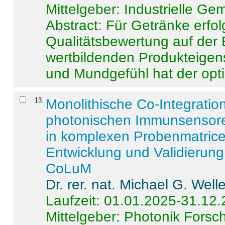
Mittelgeber: Industrielle G
Abstract:
Für Getränke erfol
Qualitätsbewertung auf der
wertbildenden Produkteige
und Mundgefühl hat der opti
13
.
Monolithische Co-Integrati
photonischen Immunsensore
in komplexen Probenmatrice
Entwicklung und Validieru
CoLuM
Dr. rer. nat. Michael G. Welle
Laufzeit: 01.01.2025-31.12
Mittelgeber: Photonik Fors