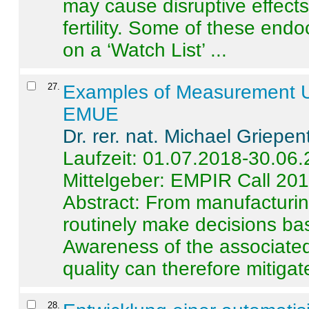
may cause disruptive effects
fertility. Some of these end
on a ‘Watch List’ ...
27
.
Examples of Measurement Un
EMUE
Dr. rer. nat. Michael Griepen
Laufzeit: 01.07.2018-30.06
Mittelgeber: EMPIR Call 20
Abstract:
From manufacturing
routinely make decisions b
Awareness of the associated
quality can therefore mitigate 
28
.