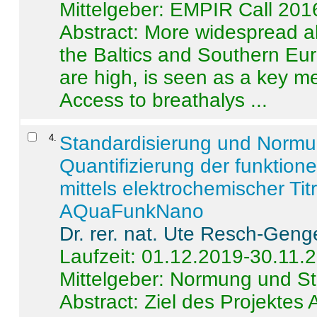
Mittelgeber: EMPIR Call 201
Abstract:
More widespread alc
the Baltics and Southern Eur
are high, is seen as a key m
Access to breathalys ...
4
.
Standardisierung und Norm
Quantifizierung der funktion
mittels elektrochemischer Ti
AQuaFunkNano
Dr. rer. nat. Ute Resch-Geng
Laufzeit: 01.12.2019-30.11.
Mittelgeber: Normung und St
Abstract:
Ziel des Projektes