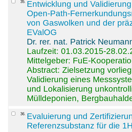
35
.
Entwicklung und Validierung 
Open-Path-Fernerkundungsm
von Gaswolken und der präz
EValOG
Dr. rer. nat. Patrick Neuman
Laufzeit: 01.03.2015-28.02
Mittelgeber: FuE-Kooperatio
Abstract:
Zielsetzung vorlie
Validierung eines Messsyst
und Lokalisierung unkontrol
Mülldeponien, Bergbauhalde
36
.
Evaluierung und Zertifizier
Referenzsubstanz für die 