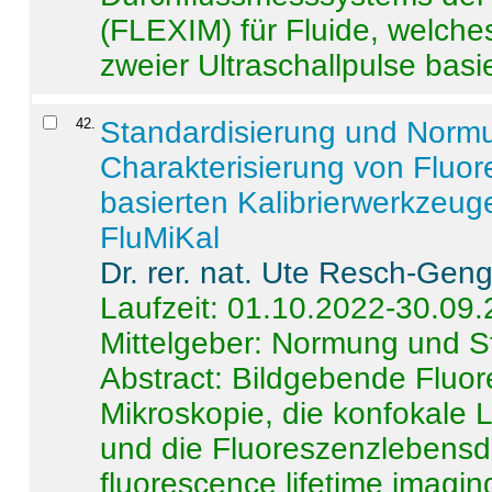
(FLEXIM) für Fluide, welche
zweier Ultraschallpulse basie
42
.
Standardisierung und Norm
Charakterisierung von Fluo
basierten Kalibrierwerkzeug
FluMiKal
Dr. rer. nat. Ute Resch-Gen
Laufzeit: 01.10.2022-30.09
Mittelgeber: Normung und S
Abstract:
Bildgebende Fluore
Mikroskopie, die konfokale
und die Fluoreszenzlebensd
fluorescence lifetime imaging