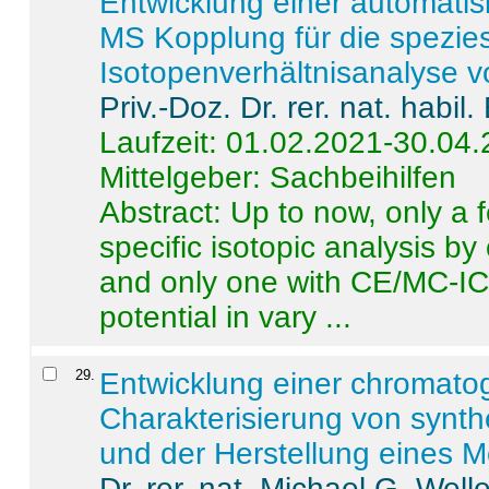
Entwicklung einer automatisi
MS Kopplung für die spezies
Isotopenverhältnisanalyse 
Priv.-Doz. Dr. rer. nat. habi
Laufzeit: 01.02.2021-30.04
Mittelgeber: Sachbeihilfen
Abstract:
Up to now, only a 
specific isotopic analysis 
and only one with CE/MC-ICP
potential in vary ...
29
.
Entwicklung einer chromat
Charakterisierung von synt
und der Herstellung eines M
Dr. rer. nat. Michael G. Welle