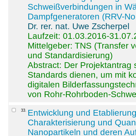
Schweißverbindungen in W
Dampfgeneratoren (RRV-No
Dr. rer. nat. Uwe Zscherpel
Laufzeit: 01.03.2016-31.07
Mittelgeber: TNS (Transfer
und Standardisierung)
Abstract:
Der Projektantrag 
Standards dienen, um mit k
digitalen Bilderfassungstec
von Rohr-Rohrboden-Schwei
33
.
Entwicklung und Etablierun
Charakterisierung und Quant
Nanopartikeln und deren Au