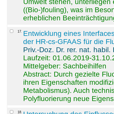
Umwelt stehen, unterliege
((Bio-)fouling), was im Beson
erheblichen Beeinträchtigung
17
.
Entwicklung eines Interface
der HR-cs-GFAAS für die Flu
Priv.-Doz. Dr. rer. nat. habi
Laufzeit: 01.06.2019-31.10
Mittelgeber: Sachbeihilfen
Abstract:
Durch gezielte Flu
ihren Eigenschaften modifizi
Metabolismus). Auch techni
Polyfluorierung neue Eigensc
18
.