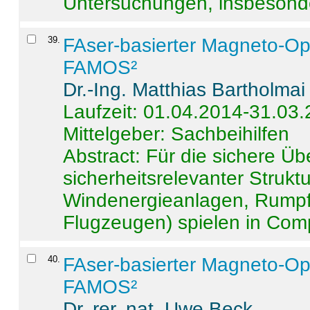
Untersuchungen, insbesonde
39
.
FAser-basierter Magneto-Op
FAMOS²
Dr.-Ing. Matthias Bartholmai
Laufzeit: 01.04.2014-31.03
Mittelgeber: Sachbeihilfen
Abstract:
Für die sichere Ü
sicherheitsrelevanter Strukt
Windenergieanlagen, Rumpf-
Flugzeugen) spielen in Compo
40
.
FAser-basierter Magneto-Op
FAMOS²
Dr. rer. nat. Uwe Beck