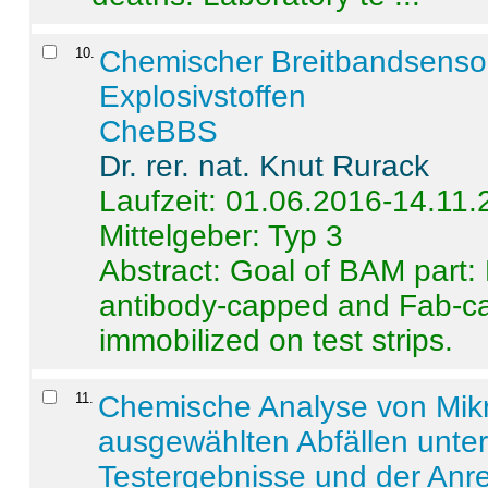
10
.
Chemischer Breitbandsenso
Explosivstoffen
CheBBS
Dr. rer. nat. Knut Rurack
Laufzeit: 01.06.2016-14.11
Mittelgeber: Typ 3
Abstract:
Goal of BAM part: 
antibody-capped and Fab-c
immobilized on test strips.
11
.
Chemische Analyse von Mik
ausgewählten Abfällen unter
Testergebnisse und der Anr