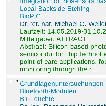
Integration of Biosensors ba
Local-Backside Etching
BioPIC
Dr. rer. nat. Michael G. Welle
Laufzeit: 14.05.2019-31.10.
Mittelgeber: ATTRACT
Abstract:
Silicon-based photo
semiconductor chip technolo
point-of-care applications, f
monitoring through the r ...
7
.
Grundlagenuntersuchungen 
Bluetooth-Modulen
BT-Feuchte