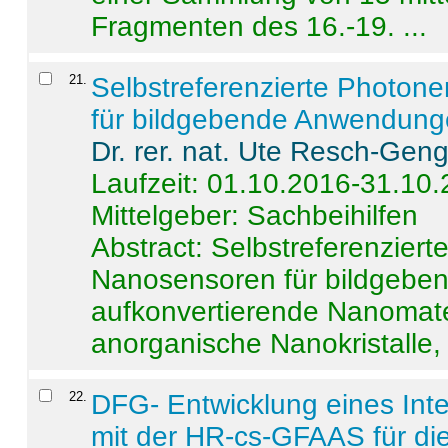
Fragmenten des 16.-19. ...
21
.
Selbstreferenzierte Photon
für bildgebende Anwendun
Dr. rer. nat. Ute Resch-Gen
Laufzeit: 01.10.2016-31.10
Mittelgeber: Sachbeihilfen
Abstract:
Selbstreferenzier
Nanosensoren für bildgeb
aufkonvertierende Nanomate
anorganische Nanokristalle, 
22
.
DFG- Entwicklung eines Int
mit der HR-cs-GFAAS für die