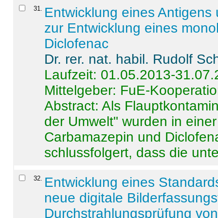
31
.
Entwicklung eines Antigens
zur Entwicklung eines monok
Diclofenac
Dr. rer. nat. habil. Rudolf S
Laufzeit: 01.05.2013-31.07
Mittelgeber: FuE-Kooperatio
Abstract:
Als Flauptkontamin
der Umwelt" wurden in ein
Carbamazepin und Diclofena
schlussfolgert, dass die unter
32
.
Entwicklung eines Standards
neue digitale Bilderfassungs
Durchstrahlungsprüfung vo