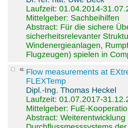
Laufzeit: 01.04.2014-31.07
Mittelgeber: Sachbeihilfen
Abstract:
Für die sichere Ü
sicherheitsrelevanter Strukt
Windenergieanlagen, Rumpf-
Flugzeugen) spielen in Compo
41
.
Flow measurements at EXtr
FLEXTemp
Dipl.-Ing. Thomas Heckel
Laufzeit: 01.07.2017-31.12
Mittelgeber: FuE-Kooperatio
Abstract:
Weiterentwicklun
Durchflussmesssystems der 