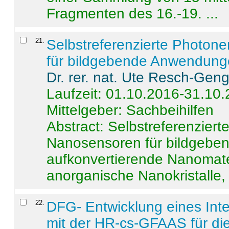
Fragmenten des 16.-19. ...
21
.
Selbstreferenzierte Photon
für bildgebende Anwendun
Dr. rer. nat. Ute Resch-Gen
Laufzeit: 01.10.2016-31.10
Mittelgeber: Sachbeihilfen
Abstract:
Selbstreferenzier
Nanosensoren für bildgeb
aufkonvertierende Nanomate
anorganische Nanokristalle, 
22
.
DFG- Entwicklung eines Int
mit der HR-cs-GFAAS für die