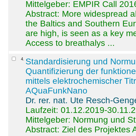
Mittelgeber: EMPIR Call 201
Abstract:
More widespread alc
the Baltics and Southern Eur
are high, is seen as a key m
Access to breathalys ...
4
.
Standardisierung und Norm
Quantifizierung der funktion
mittels elektrochemischer Ti
AQuaFunkNano
Dr. rer. nat. Ute Resch-Geng
Laufzeit: 01.12.2019-30.11.
Mittelgeber: Normung und St
Abstract:
Ziel des Projektes