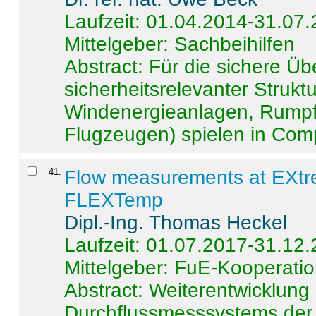
Laufzeit: 01.04.2014-31.07
Mittelgeber: Sachbeihilfen
Abstract:
Für die sichere Ü
sicherheitsrelevanter Strukt
Windenergieanlagen, Rumpf-
Flugzeugen) spielen in Compo
41
.
Flow measurements at EXtr
FLEXTemp
Dipl.-Ing. Thomas Heckel
Laufzeit: 01.07.2017-31.12
Mittelgeber: FuE-Kooperatio
Abstract:
Weiterentwicklun
Durchflussmesssystems der 