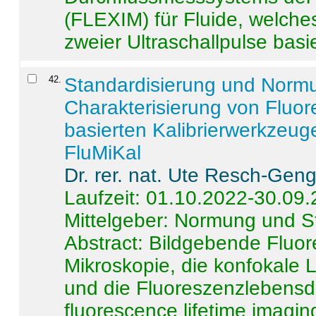
(FLEXIM) für Fluide, welche
zweier Ultraschallpulse basie
42
.
Standardisierung und Norm
Charakterisierung von Fluo
basierten Kalibrierwerkzeug
FluMiKal
Dr. rer. nat. Ute Resch-Gen
Laufzeit: 01.10.2022-30.09
Mittelgeber: Normung und S
Abstract:
Bildgebende Fluore
Mikroskopie, die konfokale
und die Fluoreszenzlebensd
fluorescence lifetime imaging