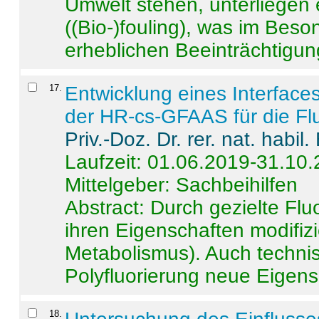
Umwelt stehen, unterliege
((Bio-)fouling), was im Beson
erheblichen Beeinträchtigung
17
.
Entwicklung eines Interface
der HR-cs-GFAAS für die Flu
Priv.-Doz. Dr. rer. nat. habi
Laufzeit: 01.06.2019-31.10
Mittelgeber: Sachbeihilfen
Abstract:
Durch gezielte Flu
ihren Eigenschaften modifizi
Metabolismus). Auch techni
Polyfluorierung neue Eigensc
18
.