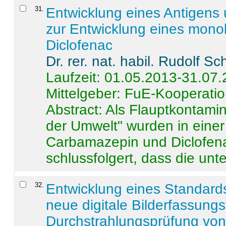
31
.
Entwicklung eines Antigens
zur Entwicklung eines monok
Diclofenac
Dr. rer. nat. habil. Rudolf S
Laufzeit: 01.05.2013-31.07
Mittelgeber: FuE-Kooperatio
Abstract:
Als Flauptkontamin
der Umwelt" wurden in ein
Carbamazepin und Diclofena
schlussfolgert, dass die unter
32
.
Entwicklung eines Standards
neue digitale Bilderfassungs
Durchstrahlungsprüfung vo