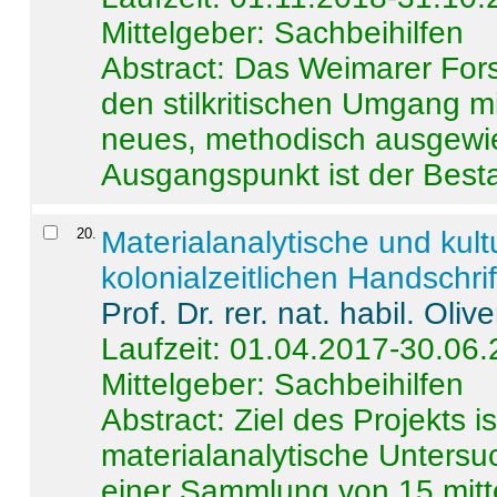
Mittelgeber: Sachbeihilfen
Abstract:
Das Weimarer Forsc
den stilkritischen Umgang m
neues, methodisch ausgewi
Ausgangspunkt ist der Besta
20
.
Materialanalytische und kul
kolonialzeitlichen Handschri
Prof. Dr. rer. nat. habil. Oli
Laufzeit: 01.04.2017-30.06
Mittelgeber: Sachbeihilfen
Abstract:
Ziel des Projekts i
materialanalytische Unters
einer Sammlung von 15 mitt