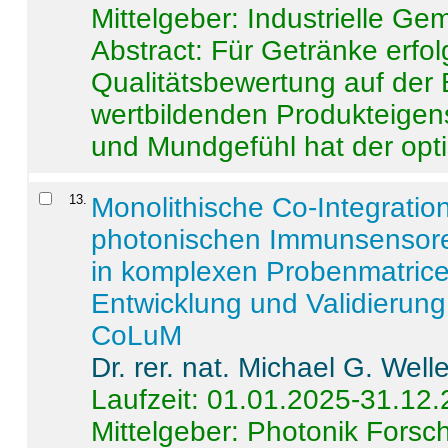
Mittelgeber: Industrielle G
Abstract:
Für Getränke erfol
Qualitätsbewertung auf der
wertbildenden Produkteige
und Mundgefühl hat der opti
13
.
Monolithische Co-Integrati
photonischen Immunsensore
in komplexen Probenmatrice
Entwicklung und Validieru
CoLuM
Dr. rer. nat. Michael G. Welle
Laufzeit: 01.01.2025-31.12
Mittelgeber: Photonik Fors