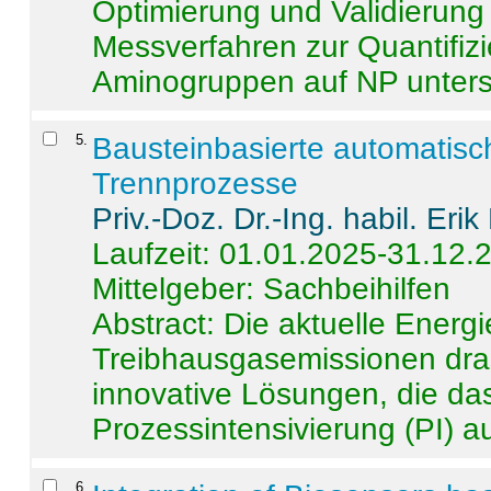
Optimierung und Validierun
Messverfahren zur Quantifiz
Aminogruppen auf NP untersch
5
.
Bausteinbasierte automatisc
Trennprozesse
Priv.-Doz. Dr.-Ing. habil. Eri
Laufzeit: 01.01.2025-31.12.
Mittelgeber: Sachbeihilfen
Abstract:
Die aktuelle Energi
Treibhausgasemissionen dras
innovative Lösungen, die das
Prozessintensivierung (PI) a
6
.