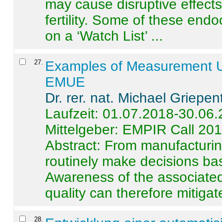
may cause disruptive effects
fertility. Some of these end
on a ‘Watch List’ ...
27
.
Examples of Measurement Un
EMUE
Dr. rer. nat. Michael Griepen
Laufzeit: 01.07.2018-30.06
Mittelgeber: EMPIR Call 20
Abstract:
From manufacturing
routinely make decisions b
Awareness of the associated
quality can therefore mitigate 
28
.