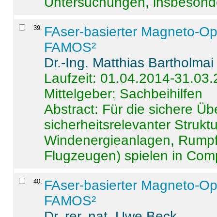
Untersuchungen, insbesonde
39
.
FAser-basierter Magneto-Op
FAMOS²
Dr.-Ing. Matthias Bartholmai
Laufzeit: 01.04.2014-31.03
Mittelgeber: Sachbeihilfen
Abstract:
Für die sichere Ü
sicherheitsrelevanter Strukt
Windenergieanlagen, Rumpf-
Flugzeugen) spielen in Compo
40
.
FAser-basierter Magneto-Op
FAMOS²
Dr. rer. nat. Uwe Beck