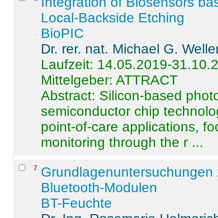
Integration of Biosensors ba
Local-Backside Etching
BioPIC
Dr. rer. nat. Michael G. Welle
Laufzeit: 14.05.2019-31.10.
Mittelgeber: ATTRACT
Abstract:
Silicon-based photo
semiconductor chip technolo
point-of-care applications, f
monitoring through the r ...
7
.
Grundlagenuntersuchungen 
Bluetooth-Modulen
BT-Feuchte