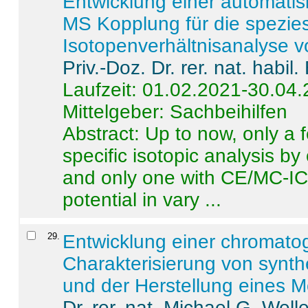
Entwicklung einer automatisi
MS Kopplung für die spezies
Isotopenverhältnisanalyse 
Priv.-Doz. Dr. rer. nat. habi
Laufzeit: 01.02.2021-30.04
Mittelgeber: Sachbeihilfen
Abstract:
Up to now, only a 
specific isotopic analysis 
and only one with CE/MC-ICP
potential in vary ...
29
.
Entwicklung einer chromat
Charakterisierung von synt
und der Herstellung eines M
Dr. rer. nat. Michael G. Welle