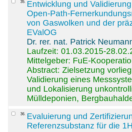
35
.
Entwicklung und Validierung 
Open-Path-Fernerkundungsm
von Gaswolken und der präz
EValOG
Dr. rer. nat. Patrick Neuman
Laufzeit: 01.03.2015-28.02
Mittelgeber: FuE-Kooperatio
Abstract:
Zielsetzung vorlie
Validierung eines Messsyst
und Lokalisierung unkontrol
Mülldeponien, Bergbauhalde
36
.
Evaluierung und Zertifizier
Referenzsubstanz für die 