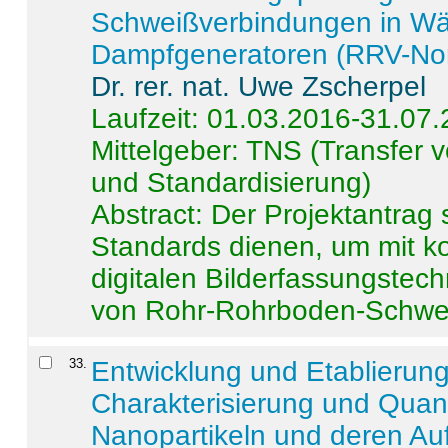
Schweißverbindungen in W
Dampfgeneratoren (RRV-No
Dr. rer. nat. Uwe Zscherpel
Laufzeit: 01.03.2016-31.07
Mittelgeber: TNS (Transfer
und Standardisierung)
Abstract:
Der Projektantrag 
Standards dienen, um mit k
digitalen Bilderfassungstec
von Rohr-Rohrboden-Schwei
33
.
Entwicklung und Etablierun
Charakterisierung und Quant
Nanopartikeln und deren Au