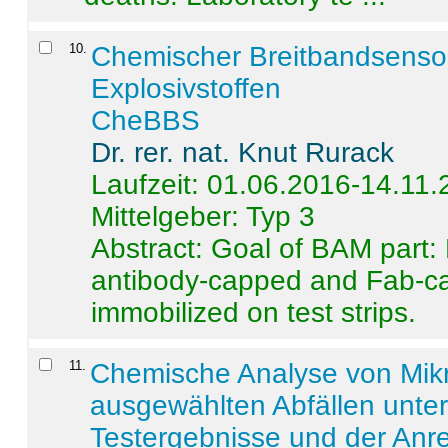
10
.
Chemischer Breitbandsenso
Explosivstoffen
CheBBS
Dr. rer. nat. Knut Rurack
Laufzeit: 01.06.2016-14.11
Mittelgeber: Typ 3
Abstract:
Goal of BAM part: 
antibody-capped and Fab-c
immobilized on test strips.
11
.
Chemische Analyse von Mik
ausgewählten Abfällen unter
Testergebnisse und der Anr