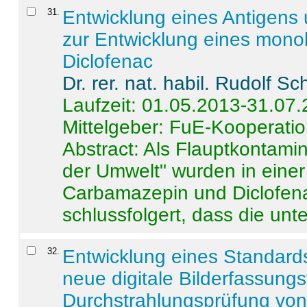
31
.
Entwicklung eines Antigens
zur Entwicklung eines monok
Diclofenac
Dr. rer. nat. habil. Rudolf S
Laufzeit: 01.05.2013-31.07
Mittelgeber: FuE-Kooperatio
Abstract:
Als Flauptkontamin
der Umwelt" wurden in ein
Carbamazepin und Diclofena
schlussfolgert, dass die unter
32
.
Entwicklung eines Standards
neue digitale Bilderfassungs
Durchstrahlungsprüfung vo