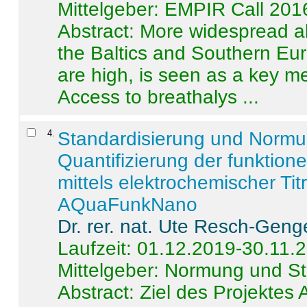
Mittelgeber: EMPIR Call 201
Abstract:
More widespread alc
the Baltics and Southern Eur
are high, is seen as a key m
Access to breathalys ...
4
.
Standardisierung und Norm
Quantifizierung der funktion
mittels elektrochemischer Ti
AQuaFunkNano
Dr. rer. nat. Ute Resch-Geng
Laufzeit: 01.12.2019-30.11.
Mittelgeber: Normung und St
Abstract:
Ziel des Projektes