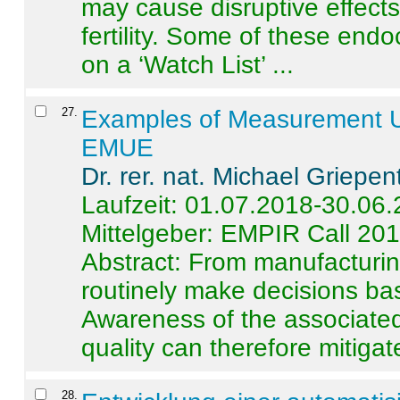
may cause disruptive effects
fertility. Some of these end
on a ‘Watch List’ ...
27
.
Examples of Measurement Un
EMUE
Dr. rer. nat. Michael Griepen
Laufzeit: 01.07.2018-30.06
Mittelgeber: EMPIR Call 20
Abstract:
From manufacturing
routinely make decisions b
Awareness of the associated
quality can therefore mitigate 
28
.