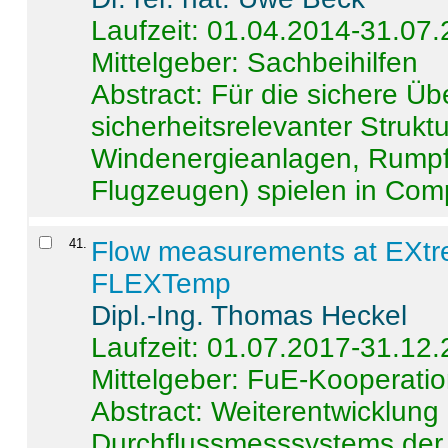
Laufzeit: 01.04.2014-31.07
Mittelgeber: Sachbeihilfen
Abstract:
Für die sichere Ü
sicherheitsrelevanter Strukt
Windenergieanlagen, Rumpf-
Flugzeugen) spielen in Compo
41
.
Flow measurements at EXtr
FLEXTemp
Dipl.-Ing. Thomas Heckel
Laufzeit: 01.07.2017-31.12
Mittelgeber: FuE-Kooperatio
Abstract:
Weiterentwicklun
Durchflussmesssystems der 