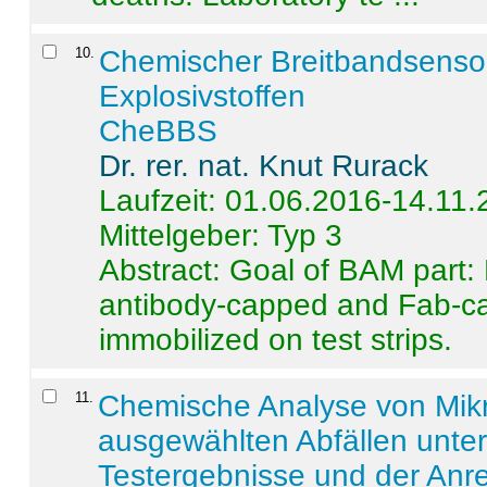
10
.
Chemischer Breitbandsenso
Explosivstoffen
CheBBS
Dr. rer. nat. Knut Rurack
Laufzeit: 01.06.2016-14.11
Mittelgeber: Typ 3
Abstract:
Goal of BAM part: 
antibody-capped and Fab-c
immobilized on test strips.
11
.
Chemische Analyse von Mik
ausgewählten Abfällen unter
Testergebnisse und der Anr