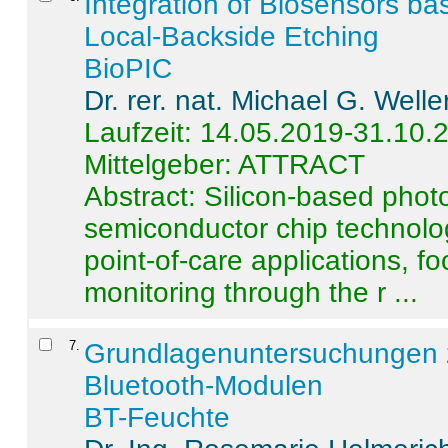
Integration of Biosensors ba
Local-Backside Etching
BioPIC
Dr. rer. nat. Michael G. Welle
Laufzeit: 14.05.2019-31.10.
Mittelgeber: ATTRACT
Abstract:
Silicon-based photo
semiconductor chip technolo
point-of-care applications, f
monitoring through the r ...
7
.
Grundlagenuntersuchungen 
Bluetooth-Modulen
BT-Feuchte