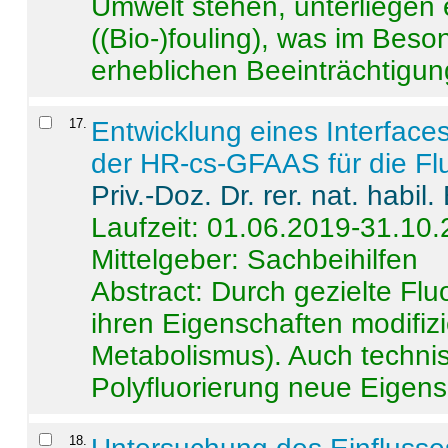
Umwelt stehen, unterliege
((Bio-)fouling), was im Beson
erheblichen Beeinträchtigung
17
.
Entwicklung eines Interface
der HR-cs-GFAAS für die Flu
Priv.-Doz. Dr. rer. nat. habi
Laufzeit: 01.06.2019-31.10
Mittelgeber: Sachbeihilfen
Abstract:
Durch gezielte Flu
ihren Eigenschaften modifizi
Metabolismus). Auch techni
Polyfluorierung neue Eigensc
18
.