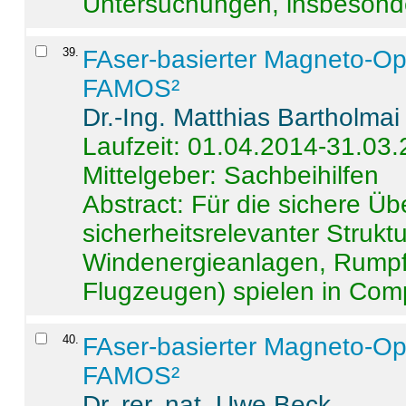
Untersuchungen, insbesonde
39
.
FAser-basierter Magneto-Op
FAMOS²
Dr.-Ing. Matthias Bartholmai
Laufzeit: 01.04.2014-31.03
Mittelgeber: Sachbeihilfen
Abstract:
Für die sichere Ü
sicherheitsrelevanter Strukt
Windenergieanlagen, Rumpf-
Flugzeugen) spielen in Compo
40
.
FAser-basierter Magneto-Op
FAMOS²
Dr. rer. nat. Uwe Beck