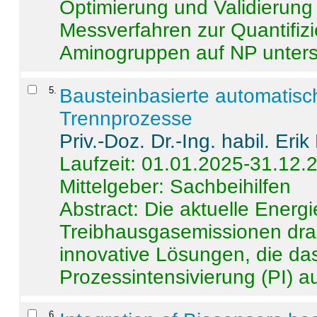
Optimierung und Validierun
Messverfahren zur Quantifiz
Aminogruppen auf NP untersch
5
.
Bausteinbasierte automatisc
Trennprozesse
Priv.-Doz. Dr.-Ing. habil. Eri
Laufzeit: 01.01.2025-31.12.
Mittelgeber: Sachbeihilfen
Abstract:
Die aktuelle Energi
Treibhausgasemissionen dras
innovative Lösungen, die das
Prozessintensivierung (PI) a
6
.