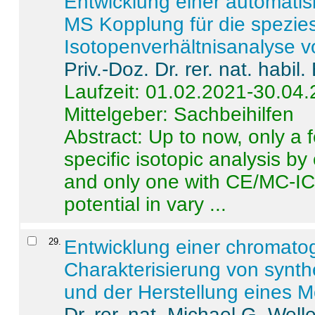
Entwicklung einer automatisi
MS Kopplung für die spezies
Isotopenverhältnisanalyse 
Priv.-Doz. Dr. rer. nat. habi
Laufzeit: 01.02.2021-30.04
Mittelgeber: Sachbeihilfen
Abstract:
Up to now, only a 
specific isotopic analysis 
and only one with CE/MC-ICP
potential in vary ...
29
.
Entwicklung einer chromat
Charakterisierung von synt
und der Herstellung eines M
Dr. rer. nat. Michael G. Welle