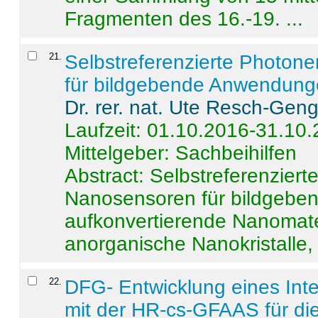
Fragmenten des 16.-19. ...
21
.
Selbstreferenzierte Photon
für bildgebende Anwendun
Dr. rer. nat. Ute Resch-Gen
Laufzeit: 01.10.2016-31.10
Mittelgeber: Sachbeihilfen
Abstract:
Selbstreferenzier
Nanosensoren für bildgeb
aufkonvertierende Nanomate
anorganische Nanokristalle, 
22
.
DFG- Entwicklung eines Int
mit der HR-cs-GFAAS für die