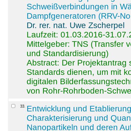
Schweißverbindungen in W
Dampfgeneratoren (RRV-No
Dr. rer. nat. Uwe Zscherpel
Laufzeit: 01.03.2016-31.07
Mittelgeber: TNS (Transfer
und Standardisierung)
Abstract:
Der Projektantrag 
Standards dienen, um mit k
digitalen Bilderfassungstec
von Rohr-Rohrboden-Schwei
33
.
Entwicklung und Etablierun
Charakterisierung und Quant
Nanopartikeln und deren Au