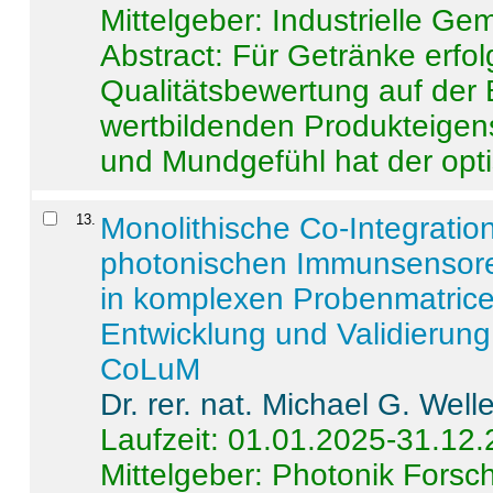
Mittelgeber: Industrielle G
Abstract:
Für Getränke erfol
Qualitätsbewertung auf der
wertbildenden Produkteige
und Mundgefühl hat der opti
13
.
Monolithische Co-Integrati
photonischen Immunsensore
in komplexen Probenmatrice
Entwicklung und Validieru
CoLuM
Dr. rer. nat. Michael G. Welle
Laufzeit: 01.01.2025-31.12
Mittelgeber: Photonik Fors