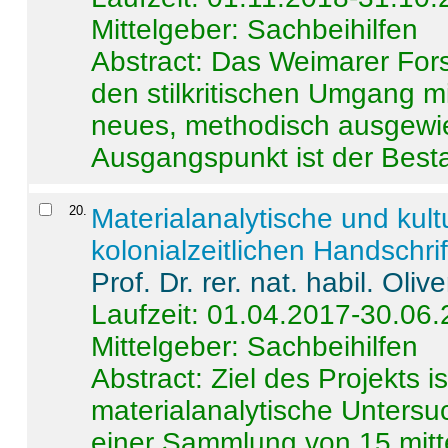
Mittelgeber: Sachbeihilfen
Abstract:
Das Weimarer Forsc
den stilkritischen Umgang m
neues, methodisch ausgewi
Ausgangspunkt ist der Besta
20
.
Materialanalytische und kul
kolonialzeitlichen Handschri
Prof. Dr. rer. nat. habil. Oli
Laufzeit: 01.04.2017-30.06
Mittelgeber: Sachbeihilfen
Abstract:
Ziel des Projekts i
materialanalytische Unters
einer Sammlung von 15 mitt