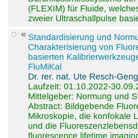
(FLEXIM) für Fluide, welche
zweier Ultraschallpulse basie
42
.
Standardisierung und Norm
Charakterisierung von Fluo
basierten Kalibrierwerkzeug
FluMiKal
Dr. rer. nat. Ute Resch-Gen
Laufzeit: 01.10.2022-30.09
Mittelgeber: Normung und S
Abstract:
Bildgebende Fluore
Mikroskopie, die konfokale
und die Fluoreszenzlebensd
fluorescence lifetime imaging