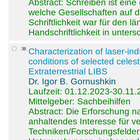
Abstract:
Schreiben ist eine 
welche Gesellschaften auf d
Schriftlichkeit war für den l
Handschriftlichkeit in untersc
38
.
Characterization of laser-i
conditions of selected celest
Extraterrestrial LIBS
Dr. Igor B. Gornushkin
Laufzeit: 01.12.2023-30.11
Mittelgeber: Sachbeihilfen
Abstract:
Die Erforschung na
anhaltendes Interesse für v
Techniken/Forschungsfelder 