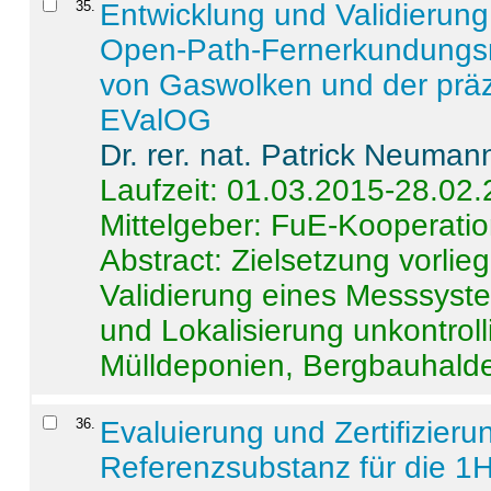
35
.
Entwicklung und Validierung 
Open-Path-Fernerkundungsm
von Gaswolken und der präz
EValOG
Dr. rer. nat. Patrick Neuman
Laufzeit: 01.03.2015-28.02
Mittelgeber: FuE-Kooperatio
Abstract:
Zielsetzung vorlie
Validierung eines Messsyst
und Lokalisierung unkontrol
Mülldeponien, Bergbauhalde
36
.
Evaluierung und Zertifizier
Referenzsubstanz für die 