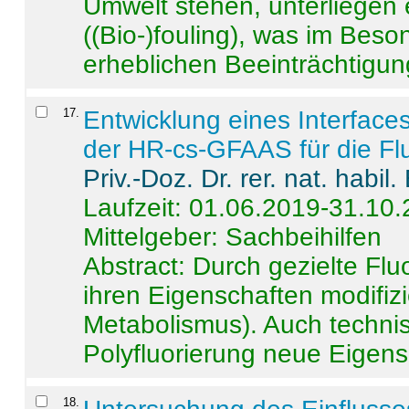
Umwelt stehen, unterliege
((Bio-)fouling), was im Beson
erheblichen Beeinträchtigung
17
.
Entwicklung eines Interface
der HR-cs-GFAAS für die Flu
Priv.-Doz. Dr. rer. nat. habi
Laufzeit: 01.06.2019-31.10
Mittelgeber: Sachbeihilfen
Abstract:
Durch gezielte Flu
ihren Eigenschaften modifizi
Metabolismus). Auch techni
Polyfluorierung neue Eigensc
18
.