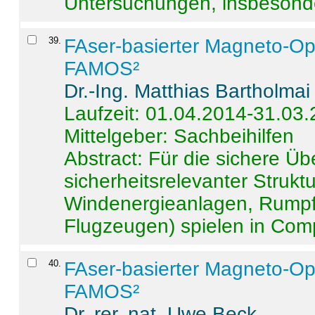
Untersuchungen, insbesonde
39
.
FAser-basierter Magneto-Op
FAMOS²
Dr.-Ing. Matthias Bartholmai
Laufzeit: 01.04.2014-31.03
Mittelgeber: Sachbeihilfen
Abstract:
Für die sichere Ü
sicherheitsrelevanter Strukt
Windenergieanlagen, Rumpf-
Flugzeugen) spielen in Compo
40
.
FAser-basierter Magneto-Op
FAMOS²
Dr. rer. nat. Uwe Beck