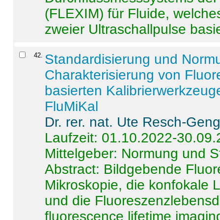
(FLEXIM) für Fluide, welche
zweier Ultraschallpulse basie
42
.
Standardisierung und Norm
Charakterisierung von Fluo
basierten Kalibrierwerkzeug
FluMiKal
Dr. rer. nat. Ute Resch-Gen
Laufzeit: 01.10.2022-30.09
Mittelgeber: Normung und S
Abstract:
Bildgebende Fluore
Mikroskopie, die konfokale
und die Fluoreszenzlebensd
fluorescence lifetime imaging