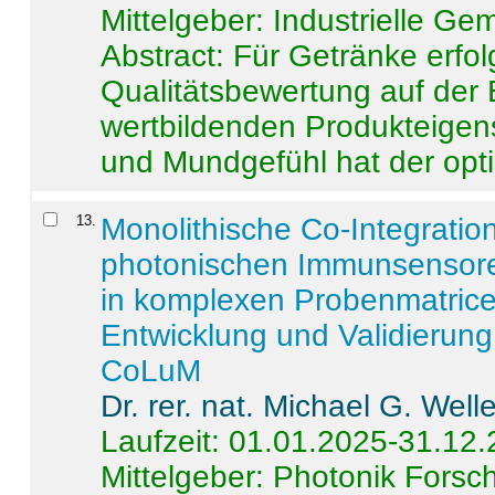
Mittelgeber: Industrielle G
Abstract:
Für Getränke erfol
Qualitätsbewertung auf der
wertbildenden Produkteige
und Mundgefühl hat der opti
13
.
Monolithische Co-Integrati
photonischen Immunsensore
in komplexen Probenmatrice
Entwicklung und Validieru
CoLuM
Dr. rer. nat. Michael G. Welle
Laufzeit: 01.01.2025-31.12
Mittelgeber: Photonik Fors