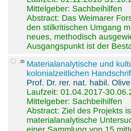
Mittelgeber: Sachbeihilfen
Abstract:
Das Weimarer Forsc
den stilkritischen Umgang m
neues, methodisch ausgewi
Ausgangspunkt ist der Besta
20
.
Materialanalytische und kul
kolonialzeitlichen Handschri
Prof. Dr. rer. nat. habil. Oli
Laufzeit: 01.04.2017-30.06
Mittelgeber: Sachbeihilfen
Abstract:
Ziel des Projekts i
materialanalytische Unters
einer Sammlung von 15 mitt