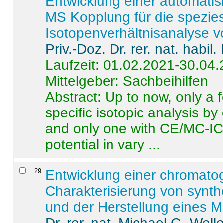
Entwicklung einer automatisi
MS Kopplung für die spezies
Isotopenverhältnisanalyse 
Priv.-Doz. Dr. rer. nat. habi
Laufzeit: 01.02.2021-30.04
Mittelgeber: Sachbeihilfen
Abstract:
Up to now, only a 
specific isotopic analysis 
and only one with CE/MC-ICP
potential in vary ...
29
.
Entwicklung einer chromat
Charakterisierung von synt
und der Herstellung eines M
Dr. rer. nat. Michael G. Welle