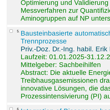
Optimierung und Validierun
Messverfahren zur Quantifiz
Aminogruppen auf NP untersch
5
.
Bausteinbasierte automatisc
Trennprozesse
Priv.-Doz. Dr.-Ing. habil. Eri
Laufzeit: 01.01.2025-31.12.
Mittelgeber: Sachbeihilfen
Abstract:
Die aktuelle Energi
Treibhausgasemissionen dras
innovative Lösungen, die das
Prozessintensivierung (PI) a
6
.