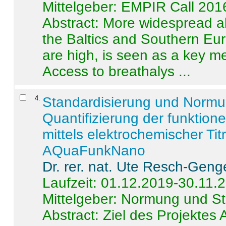
Mittelgeber: EMPIR Call 201
Abstract:
More widespread alc
the Baltics and Southern Eur
are high, is seen as a key m
Access to breathalys ...
4
.
Standardisierung und Norm
Quantifizierung der funktion
mittels elektrochemischer Ti
AQuaFunkNano
Dr. rer. nat. Ute Resch-Geng
Laufzeit: 01.12.2019-30.11.
Mittelgeber: Normung und St
Abstract:
Ziel des Projektes