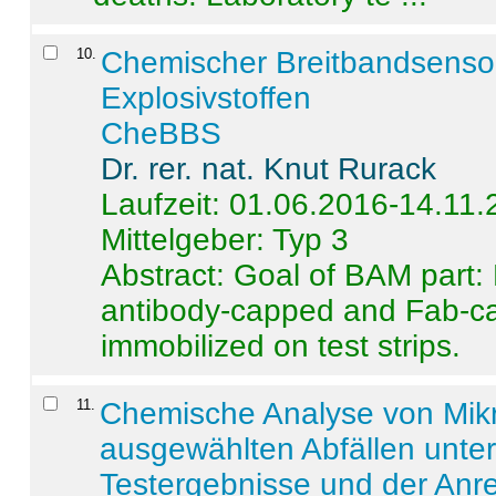
10
.
Chemischer Breitbandsenso
Explosivstoffen
CheBBS
Dr. rer. nat. Knut Rurack
Laufzeit: 01.06.2016-14.11
Mittelgeber: Typ 3
Abstract:
Goal of BAM part: 
antibody-capped and Fab-c
immobilized on test strips.
11
.
Chemische Analyse von Mik
ausgewählten Abfällen unter
Testergebnisse und der Anr