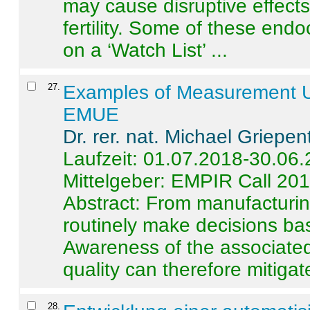
may cause disruptive effects
fertility. Some of these end
on a ‘Watch List’ ...
27
.
Examples of Measurement Un
EMUE
Dr. rer. nat. Michael Griepen
Laufzeit: 01.07.2018-30.06
Mittelgeber: EMPIR Call 20
Abstract:
From manufacturing
routinely make decisions b
Awareness of the associated
quality can therefore mitigate 
28
.