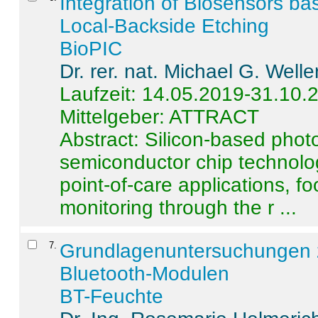
Integration of Biosensors ba
Local-Backside Etching
BioPIC
Dr. rer. nat. Michael G. Welle
Laufzeit: 14.05.2019-31.10.
Mittelgeber: ATTRACT
Abstract:
Silicon-based photo
semiconductor chip technolo
point-of-care applications, f
monitoring through the r ...
7
.
Grundlagenuntersuchungen 
Bluetooth-Modulen
BT-Feuchte