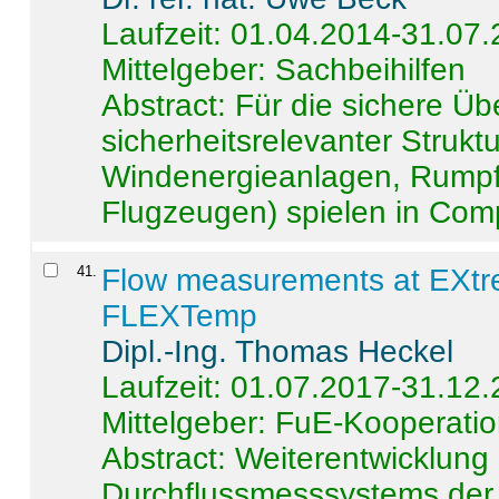
Laufzeit: 01.04.2014-31.07
Mittelgeber: Sachbeihilfen
Abstract:
Für die sichere Ü
sicherheitsrelevanter Strukt
Windenergieanlagen, Rumpf-
Flugzeugen) spielen in Compo
41
.
Flow measurements at EXtr
FLEXTemp
Dipl.-Ing. Thomas Heckel
Laufzeit: 01.07.2017-31.12
Mittelgeber: FuE-Kooperatio
Abstract:
Weiterentwicklun
Durchflussmesssystems der 