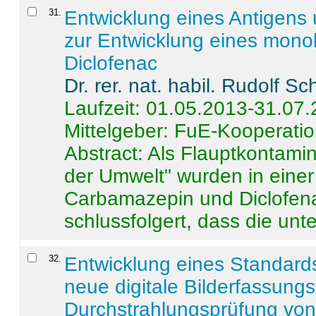
31
.
Entwicklung eines Antigens
zur Entwicklung eines monok
Diclofenac
Dr. rer. nat. habil. Rudolf S
Laufzeit: 01.05.2013-31.07
Mittelgeber: FuE-Kooperatio
Abstract:
Als Flauptkontamin
der Umwelt" wurden in ein
Carbamazepin und Diclofena
schlussfolgert, dass die unter
32
.
Entwicklung eines Standards
neue digitale Bilderfassungs
Durchstrahlungsprüfung vo