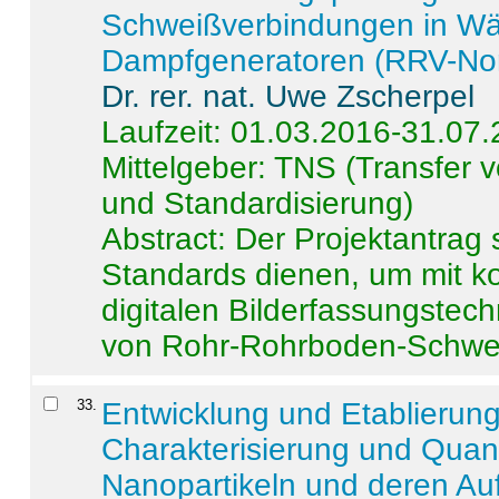
Schweißverbindungen in W
Dampfgeneratoren (RRV-No
Dr. rer. nat. Uwe Zscherpel
Laufzeit: 01.03.2016-31.07
Mittelgeber: TNS (Transfer
und Standardisierung)
Abstract:
Der Projektantrag 
Standards dienen, um mit k
digitalen Bilderfassungstec
von Rohr-Rohrboden-Schwei
33
.
Entwicklung und Etablierun
Charakterisierung und Quant
Nanopartikeln und deren Au