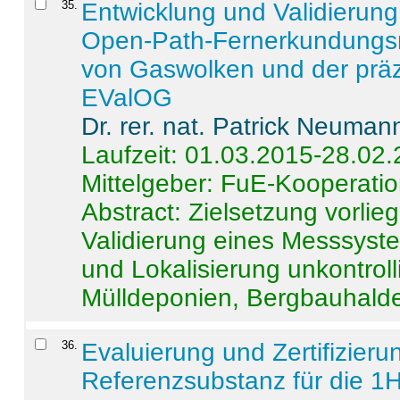
35
.
Entwicklung und Validierung 
Open-Path-Fernerkundungsm
von Gaswolken und der präz
EValOG
Dr. rer. nat. Patrick Neuman
Laufzeit: 01.03.2015-28.02
Mittelgeber: FuE-Kooperatio
Abstract:
Zielsetzung vorlie
Validierung eines Messsyst
und Lokalisierung unkontrol
Mülldeponien, Bergbauhalde
36
.
Evaluierung und Zertifizier
Referenzsubstanz für die 