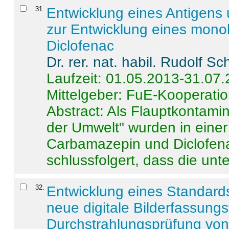
31
.
Entwicklung eines Antigens
zur Entwicklung eines monok
Diclofenac
Dr. rer. nat. habil. Rudolf S
Laufzeit: 01.05.2013-31.07
Mittelgeber: FuE-Kooperatio
Abstract:
Als Flauptkontamin
der Umwelt" wurden in ein
Carbamazepin und Diclofena
schlussfolgert, dass die unter
32
.
Entwicklung eines Standards
neue digitale Bilderfassungs
Durchstrahlungsprüfung vo