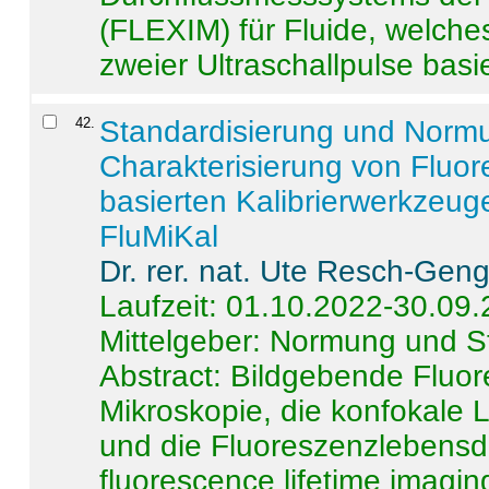
(FLEXIM) für Fluide, welche
zweier Ultraschallpulse basie
42
.
Standardisierung und Norm
Charakterisierung von Fluo
basierten Kalibrierwerkzeug
FluMiKal
Dr. rer. nat. Ute Resch-Gen
Laufzeit: 01.10.2022-30.09
Mittelgeber: Normung und S
Abstract:
Bildgebende Fluore
Mikroskopie, die konfokale
und die Fluoreszenzlebensd
fluorescence lifetime imaging