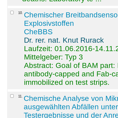
10
.
Chemischer Breitbandsenso
Explosivstoffen
CheBBS
Dr. rer. nat. Knut Rurack
Laufzeit: 01.06.2016-14.11
Mittelgeber: Typ 3
Abstract:
Goal of BAM part: 
antibody-capped and Fab-c
immobilized on test strips.
11
.
Chemische Analyse von Mik
ausgewählten Abfällen unter
Testergebnisse und der Anr