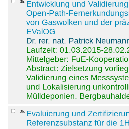
35
.
Entwicklung und Validierung 
Open-Path-Fernerkundungsm
von Gaswolken und der präz
EValOG
Dr. rer. nat. Patrick Neuman
Laufzeit: 01.03.2015-28.02
Mittelgeber: FuE-Kooperatio
Abstract:
Zielsetzung vorlie
Validierung eines Messsyst
und Lokalisierung unkontrol
Mülldeponien, Bergbauhalde
36
.
Evaluierung und Zertifizier
Referenzsubstanz für die 