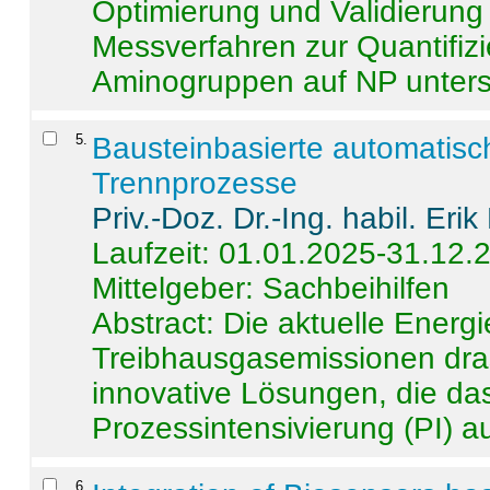
Optimierung und Validierun
Messverfahren zur Quantifiz
Aminogruppen auf NP untersch
5
.
Bausteinbasierte automatisc
Trennprozesse
Priv.-Doz. Dr.-Ing. habil. Eri
Laufzeit: 01.01.2025-31.12.
Mittelgeber: Sachbeihilfen
Abstract:
Die aktuelle Energi
Treibhausgasemissionen dras
innovative Lösungen, die das
Prozessintensivierung (PI) a
6
.