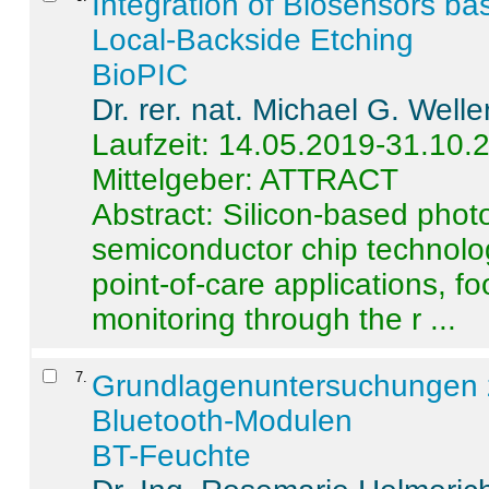
Integration of Biosensors ba
Local-Backside Etching
BioPIC
Dr. rer. nat. Michael G. Welle
Laufzeit: 14.05.2019-31.10.
Mittelgeber: ATTRACT
Abstract:
Silicon-based photo
semiconductor chip technolo
point-of-care applications, f
monitoring through the r ...
7
.
Grundlagenuntersuchungen 
Bluetooth-Modulen
BT-Feuchte