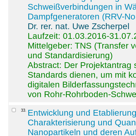
Schweißverbindungen in W
Dampfgeneratoren (RRV-No
Dr. rer. nat. Uwe Zscherpel
Laufzeit: 01.03.2016-31.07
Mittelgeber: TNS (Transfer
und Standardisierung)
Abstract:
Der Projektantrag 
Standards dienen, um mit k
digitalen Bilderfassungstec
von Rohr-Rohrboden-Schwei
33
.
Entwicklung und Etablierun
Charakterisierung und Quant
Nanopartikeln und deren Au