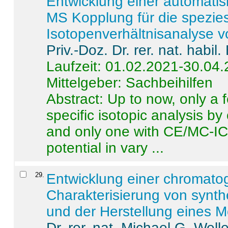
Entwicklung einer automatisi
MS Kopplung für die spezies
Isotopenverhältnisanalyse 
Priv.-Doz. Dr. rer. nat. habi
Laufzeit: 01.02.2021-30.04
Mittelgeber: Sachbeihilfen
Abstract:
Up to now, only a 
specific isotopic analysis 
and only one with CE/MC-ICP
potential in vary ...
29
.
Entwicklung einer chromat
Charakterisierung von synt
und der Herstellung eines M
Dr. rer. nat. Michael G. Welle