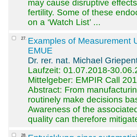
may cause disruptive effects
fertility. Some of these end
on a ‘Watch List’ ...
27
.
Examples of Measurement Un
EMUE
Dr. rer. nat. Michael Griepen
Laufzeit: 01.07.2018-30.06
Mittelgeber: EMPIR Call 20
Abstract:
From manufacturing
routinely make decisions b
Awareness of the associated
quality can therefore mitigate 
28
.