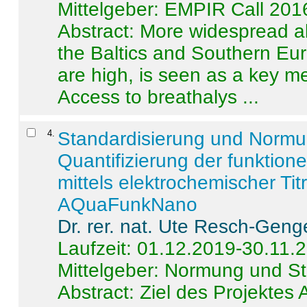
Mittelgeber: EMPIR Call 201
Abstract:
More widespread alc
the Baltics and Southern Eur
are high, is seen as a key m
Access to breathalys ...
4
.
Standardisierung und Norm
Quantifizierung der funktion
mittels elektrochemischer Ti
AQuaFunkNano
Dr. rer. nat. Ute Resch-Geng
Laufzeit: 01.12.2019-30.11.
Mittelgeber: Normung und St
Abstract:
Ziel des Projektes