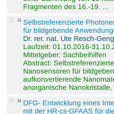
Fragmenten des 16.-19. ...
21
.
Selbstreferenzierte Photon
für bildgebende Anwendun
Dr. rer. nat. Ute Resch-Gen
Laufzeit: 01.10.2016-31.10
Mittelgeber: Sachbeihilfen
Abstract:
Selbstreferenzier
Nanosensoren für bildgeb
aufkonvertierende Nanomate
anorganische Nanokristalle, 
22
.
DFG- Entwicklung eines Int
mit der HR-cs-GFAAS für die