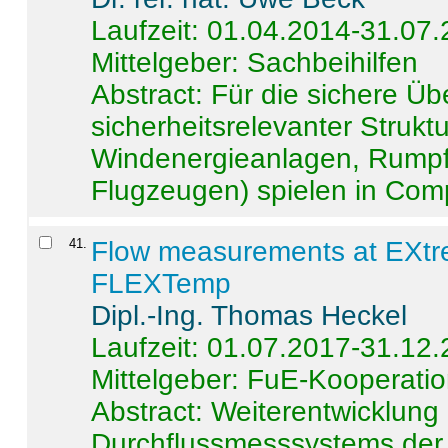
Laufzeit: 01.04.2014-31.07
Mittelgeber: Sachbeihilfen
Abstract:
Für die sichere Ü
sicherheitsrelevanter Strukt
Windenergieanlagen, Rumpf-
Flugzeugen) spielen in Compo
41
.
Flow measurements at EXtr
FLEXTemp
Dipl.-Ing. Thomas Heckel
Laufzeit: 01.07.2017-31.12
Mittelgeber: FuE-Kooperatio
Abstract:
Weiterentwicklun
Durchflussmesssystems der 