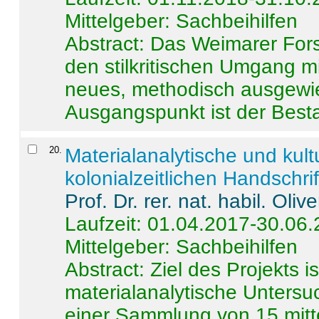
Mittelgeber: Sachbeihilfen
Abstract:
Das Weimarer Forsc
den stilkritischen Umgang m
neues, methodisch ausgewi
Ausgangspunkt ist der Besta
20
.
Materialanalytische und kul
kolonialzeitlichen Handschri
Prof. Dr. rer. nat. habil. Oli
Laufzeit: 01.04.2017-30.06
Mittelgeber: Sachbeihilfen
Abstract:
Ziel des Projekts i
materialanalytische Unters
einer Sammlung von 15 mitt