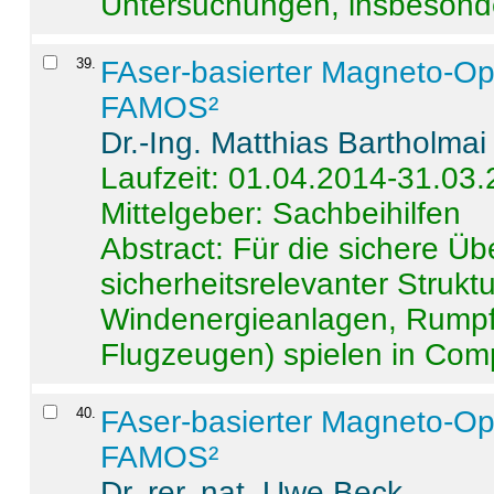
Untersuchungen, insbesonde
39
.
FAser-basierter Magneto-Op
FAMOS²
Dr.-Ing. Matthias Bartholmai
Laufzeit: 01.04.2014-31.03
Mittelgeber: Sachbeihilfen
Abstract:
Für die sichere Ü
sicherheitsrelevanter Strukt
Windenergieanlagen, Rumpf-
Flugzeugen) spielen in Compo
40
.
FAser-basierter Magneto-Op
FAMOS²
Dr. rer. nat. Uwe Beck