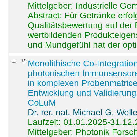
Mittelgeber: Industrielle G
Abstract:
Für Getränke erfol
Qualitätsbewertung auf der
wertbildenden Produkteige
und Mundgefühl hat der opti
13
.
Monolithische Co-Integrati
photonischen Immunsensore
in komplexen Probenmatrice
Entwicklung und Validieru
CoLuM
Dr. rer. nat. Michael G. Welle
Laufzeit: 01.01.2025-31.12
Mittelgeber: Photonik Fors