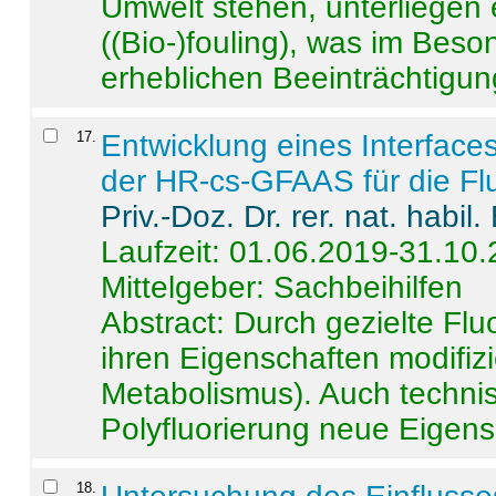
Umwelt stehen, unterliege
((Bio-)fouling), was im Beson
erheblichen Beeinträchtigung
17
.
Entwicklung eines Interface
der HR-cs-GFAAS für die Flu
Priv.-Doz. Dr. rer. nat. habi
Laufzeit: 01.06.2019-31.10
Mittelgeber: Sachbeihilfen
Abstract:
Durch gezielte Flu
ihren Eigenschaften modifizi
Metabolismus). Auch techni
Polyfluorierung neue Eigensc
18
.