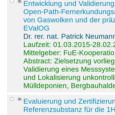
35
.
Entwicklung und Validierung 
Open-Path-Fernerkundungsm
von Gaswolken und der präz
EValOG
Dr. rer. nat. Patrick Neuman
Laufzeit: 01.03.2015-28.02
Mittelgeber: FuE-Kooperatio
Abstract:
Zielsetzung vorlie
Validierung eines Messsyst
und Lokalisierung unkontrol
Mülldeponien, Bergbauhalde
36
.
Evaluierung und Zertifizier
Referenzsubstanz für die 