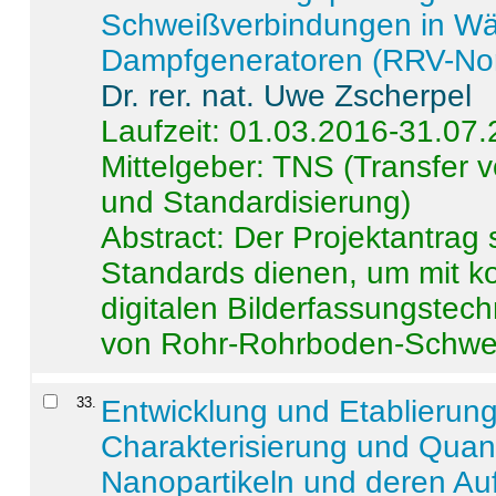
Schweißverbindungen in W
Dampfgeneratoren (RRV-No
Dr. rer. nat. Uwe Zscherpel
Laufzeit: 01.03.2016-31.07
Mittelgeber: TNS (Transfer
und Standardisierung)
Abstract:
Der Projektantrag 
Standards dienen, um mit k
digitalen Bilderfassungstec
von Rohr-Rohrboden-Schwei
33
.
Entwicklung und Etablierun
Charakterisierung und Quant
Nanopartikeln und deren Au