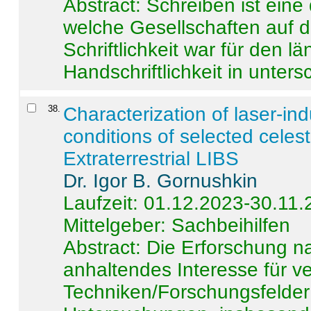
Abstract:
Schreiben ist eine 
welche Gesellschaften auf d
Schriftlichkeit war für den l
Handschriftlichkeit in untersc
38
.
Characterization of laser-i
conditions of selected celest
Extraterrestrial LIBS
Dr. Igor B. Gornushkin
Laufzeit: 01.12.2023-30.11
Mittelgeber: Sachbeihilfen
Abstract:
Die Erforschung na
anhaltendes Interesse für v
Techniken/Forschungsfelder 