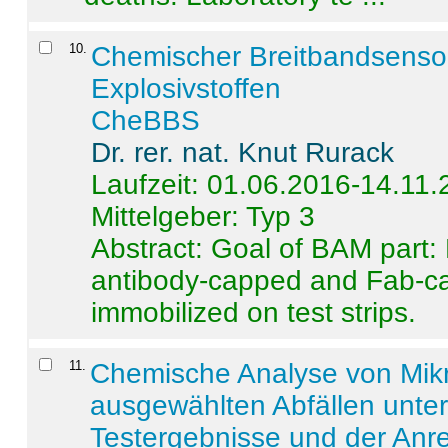
10
.
Chemischer Breitbandsenso
Explosivstoffen
CheBBS
Dr. rer. nat. Knut Rurack
Laufzeit: 01.06.2016-14.11
Mittelgeber: Typ 3
Abstract:
Goal of BAM part: 
antibody-capped and Fab-c
immobilized on test strips.
11
.
Chemische Analyse von Mik
ausgewählten Abfällen unter
Testergebnisse und der Anr