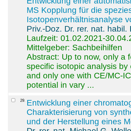
Entwicklung einer automatisi
MS Kopplung für die spezies
Isotopenverhältnisanalyse 
Priv.-Doz. Dr. rer. nat. habi
Laufzeit: 01.02.2021-30.04
Mittelgeber: Sachbeihilfen
Abstract:
Up to now, only a 
specific isotopic analysis 
and only one with CE/MC-ICP
potential in vary ...
29
.
Entwicklung einer chromat
Charakterisierung von synt
und der Herstellung eines M
Dr. rer. nat. Michael G. Welle