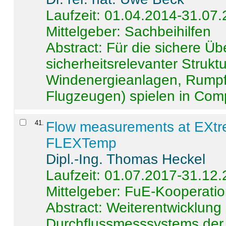
Laufzeit: 01.04.2014-31.07
Mittelgeber: Sachbeihilfen
Abstract:
Für die sichere Ü
sicherheitsrelevanter Strukt
Windenergieanlagen, Rumpf-
Flugzeugen) spielen in Compo
41
.
Flow measurements at EXtr
FLEXTemp
Dipl.-Ing. Thomas Heckel
Laufzeit: 01.07.2017-31.12
Mittelgeber: FuE-Kooperatio
Abstract:
Weiterentwicklun
Durchflussmesssystems der 