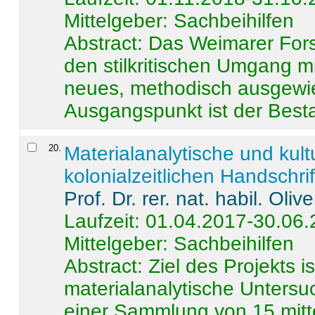
Mittelgeber: Sachbeihilfen
Abstract:
Das Weimarer Forsc
den stilkritischen Umgang m
neues, methodisch ausgewi
Ausgangspunkt ist der Besta
20
.
Materialanalytische und kul
kolonialzeitlichen Handschri
Prof. Dr. rer. nat. habil. Oli
Laufzeit: 01.04.2017-30.06
Mittelgeber: Sachbeihilfen
Abstract:
Ziel des Projekts i
materialanalytische Unters
einer Sammlung von 15 mitt