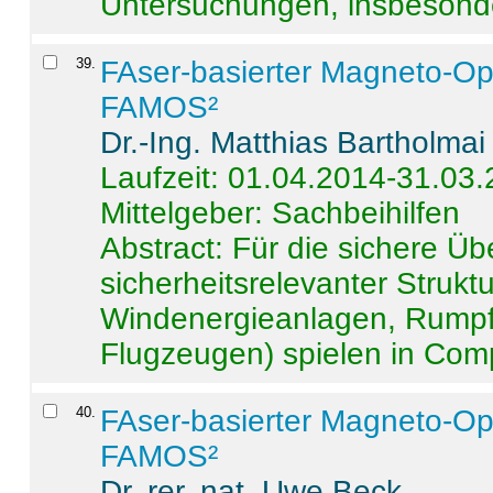
Untersuchungen, insbesonde
39
.
FAser-basierter Magneto-Op
FAMOS²
Dr.-Ing. Matthias Bartholmai
Laufzeit: 01.04.2014-31.03
Mittelgeber: Sachbeihilfen
Abstract:
Für die sichere Ü
sicherheitsrelevanter Strukt
Windenergieanlagen, Rumpf-
Flugzeugen) spielen in Compo
40
.
FAser-basierter Magneto-Op
FAMOS²
Dr. rer. nat. Uwe Beck