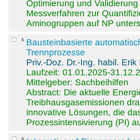
Optimierung und Validierun
Messverfahren zur Quantifiz
Aminogruppen auf NP untersch
5
.
Bausteinbasierte automatisc
Trennprozesse
Priv.-Doz. Dr.-Ing. habil. Eri
Laufzeit: 01.01.2025-31.12.
Mittelgeber: Sachbeihilfen
Abstract:
Die aktuelle Energi
Treibhausgasemissionen dras
innovative Lösungen, die das
Prozessintensivierung (PI) a
6
.