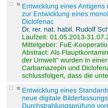
31
.
Entwicklung eines Antigens
zur Entwicklung eines monok
Diclofenac
Dr. rer. nat. habil. Rudolf S
Laufzeit: 01.05.2013-31.07
Mittelgeber: FuE-Kooperatio
Abstract:
Als Flauptkontamin
der Umwelt" wurden in ein
Carbamazepin und Diclofena
schlussfolgert, dass die unter
32
.
Entwicklung eines Standards
neue digitale Bilderfassungs
Durchstrahlungsprüfung vo