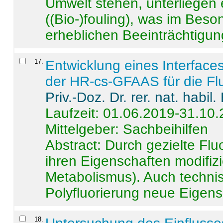
Umwelt stehen, unterliege
((Bio-)fouling), was im Beson
erheblichen Beeinträchtigung
17
.
Entwicklung eines Interface
der HR-cs-GFAAS für die Flu
Priv.-Doz. Dr. rer. nat. habi
Laufzeit: 01.06.2019-31.10
Mittelgeber: Sachbeihilfen
Abstract:
Durch gezielte Flu
ihren Eigenschaften modifizi
Metabolismus). Auch techni
Polyfluorierung neue Eigensc
18
.