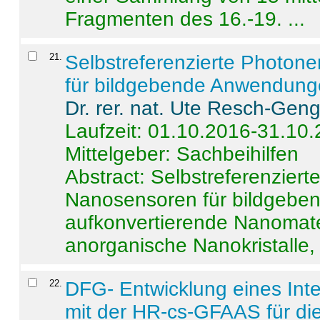
Fragmenten des 16.-19. ...
21
.
Selbstreferenzierte Photon
für bildgebende Anwendun
Dr. rer. nat. Ute Resch-Gen
Laufzeit: 01.10.2016-31.10
Mittelgeber: Sachbeihilfen
Abstract:
Selbstreferenzier
Nanosensoren für bildgeb
aufkonvertierende Nanomate
anorganische Nanokristalle, 
22
.
DFG- Entwicklung eines Int
mit der HR-cs-GFAAS für die