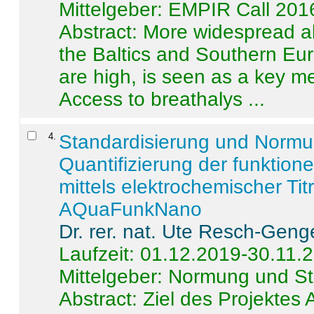
Mittelgeber: EMPIR Call 201
Abstract:
More widespread alc
the Baltics and Southern Eur
are high, is seen as a key m
Access to breathalys ...
4
.
Standardisierung und Norm
Quantifizierung der funktion
mittels elektrochemischer Ti
AQuaFunkNano
Dr. rer. nat. Ute Resch-Geng
Laufzeit: 01.12.2019-30.11.
Mittelgeber: Normung und St
Abstract:
Ziel des Projektes