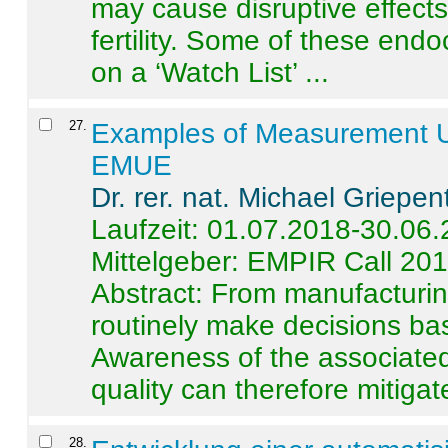
may cause disruptive effects
fertility. Some of these end
on a ‘Watch List’ ...
27
.
Examples of Measurement Un
EMUE
Dr. rer. nat. Michael Griepen
Laufzeit: 01.07.2018-30.06
Mittelgeber: EMPIR Call 20
Abstract:
From manufacturing
routinely make decisions b
Awareness of the associated
quality can therefore mitigate 
28
.