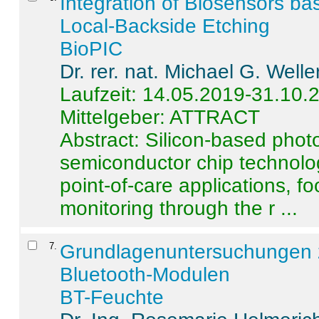
Integration of Biosensors ba
Local-Backside Etching
BioPIC
Dr. rer. nat. Michael G. Welle
Laufzeit: 14.05.2019-31.10.
Mittelgeber: ATTRACT
Abstract:
Silicon-based photo
semiconductor chip technolo
point-of-care applications, f
monitoring through the r ...
7
.
Grundlagenuntersuchungen 
Bluetooth-Modulen
BT-Feuchte