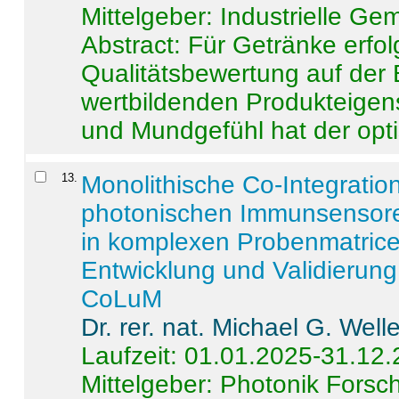
Mittelgeber: Industrielle G
Abstract:
Für Getränke erfol
Qualitätsbewertung auf der
wertbildenden Produkteige
und Mundgefühl hat der opti
13
.
Monolithische Co-Integrati
photonischen Immunsensore
in komplexen Probenmatrice
Entwicklung und Validieru
CoLuM
Dr. rer. nat. Michael G. Welle
Laufzeit: 01.01.2025-31.12
Mittelgeber: Photonik Fors