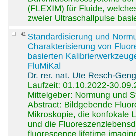
(FLEXIM) für Fluide, welche
zweier Ultraschallpulse basie
42
.
Standardisierung und Norm
Charakterisierung von Fluo
basierten Kalibrierwerkzeug
FluMiKal
Dr. rer. nat. Ute Resch-Gen
Laufzeit: 01.10.2022-30.09
Mittelgeber: Normung und S
Abstract:
Bildgebende Fluore
Mikroskopie, die konfokale
und die Fluoreszenzlebensd
fluorescence lifetime imaging