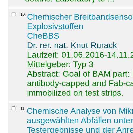
10
.
Chemischer Breitbandsenso
Explosivstoffen
CheBBS
Dr. rer. nat. Knut Rurack
Laufzeit: 01.06.2016-14.11
Mittelgeber: Typ 3
Abstract:
Goal of BAM part: 
antibody-capped and Fab-c
immobilized on test strips.
11
.
Chemische Analyse von Mik
ausgewählten Abfällen unter
Testergebnisse und der Anr