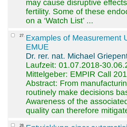
may cause disruptive effects
fertility. Some of these end
on a ‘Watch List’ ...
27
.
Examples of Measurement Un
EMUE
Dr. rer. nat. Michael Griepen
Laufzeit: 01.07.2018-30.06
Mittelgeber: EMPIR Call 20
Abstract:
From manufacturing
routinely make decisions b
Awareness of the associated
quality can therefore mitigate 
28
.