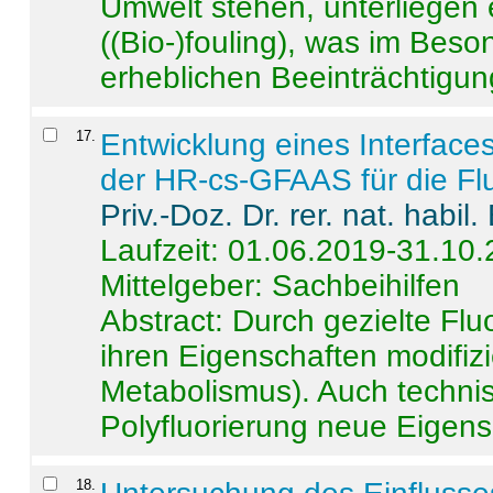
Umwelt stehen, unterliege
((Bio-)fouling), was im Beson
erheblichen Beeinträchtigung
17
.
Entwicklung eines Interface
der HR-cs-GFAAS für die Flu
Priv.-Doz. Dr. rer. nat. habi
Laufzeit: 01.06.2019-31.10
Mittelgeber: Sachbeihilfen
Abstract:
Durch gezielte Flu
ihren Eigenschaften modifizi
Metabolismus). Auch techni
Polyfluorierung neue Eigensc
18
.