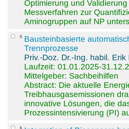
Optimierung und Validierun
Messverfahren zur Quantifiz
Aminogruppen auf NP untersch
5
.
Bausteinbasierte automatisc
Trennprozesse
Priv.-Doz. Dr.-Ing. habil. Eri
Laufzeit: 01.01.2025-31.12.
Mittelgeber: Sachbeihilfen
Abstract:
Die aktuelle Energi
Treibhausgasemissionen dras
innovative Lösungen, die das
Prozessintensivierung (PI) a
6
.