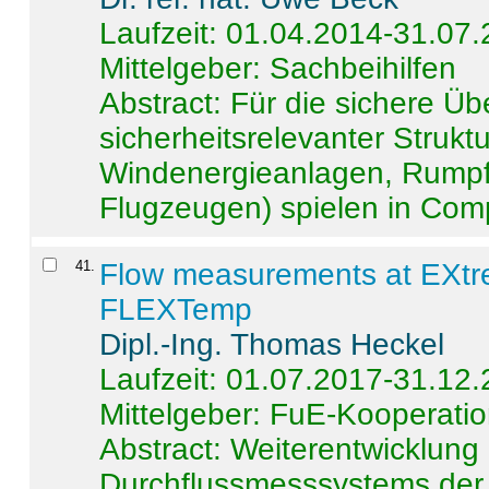
Laufzeit: 01.04.2014-31.07
Mittelgeber: Sachbeihilfen
Abstract:
Für die sichere Ü
sicherheitsrelevanter Strukt
Windenergieanlagen, Rumpf-
Flugzeugen) spielen in Compo
41
.
Flow measurements at EXtr
FLEXTemp
Dipl.-Ing. Thomas Heckel
Laufzeit: 01.07.2017-31.12
Mittelgeber: FuE-Kooperatio
Abstract:
Weiterentwicklun
Durchflussmesssystems der 