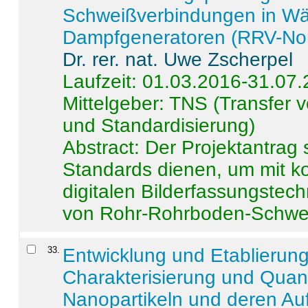
Schweißverbindungen in W
Dampfgeneratoren (RRV-No
Dr. rer. nat. Uwe Zscherpel
Laufzeit: 01.03.2016-31.07
Mittelgeber: TNS (Transfer
und Standardisierung)
Abstract:
Der Projektantrag 
Standards dienen, um mit k
digitalen Bilderfassungstec
von Rohr-Rohrboden-Schwei
33
.
Entwicklung und Etablierun
Charakterisierung und Quant
Nanopartikeln und deren Au