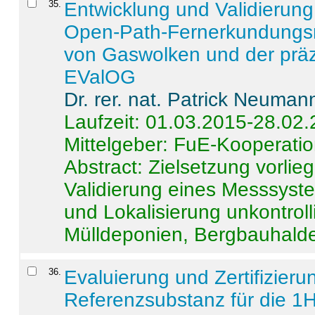
35
.
Entwicklung und Validierung 
Open-Path-Fernerkundungsm
von Gaswolken und der präz
EValOG
Dr. rer. nat. Patrick Neuman
Laufzeit: 01.03.2015-28.02
Mittelgeber: FuE-Kooperatio
Abstract:
Zielsetzung vorlie
Validierung eines Messsyst
und Lokalisierung unkontrol
Mülldeponien, Bergbauhalde
36
.
Evaluierung und Zertifizier
Referenzsubstanz für die 