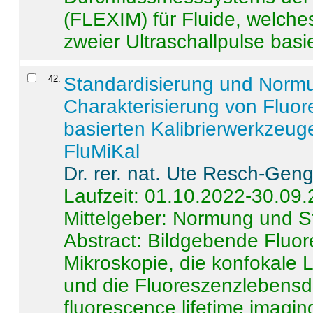
(FLEXIM) für Fluide, welche
zweier Ultraschallpulse basie
42
.
Standardisierung und Norm
Charakterisierung von Fluo
basierten Kalibrierwerkzeug
FluMiKal
Dr. rer. nat. Ute Resch-Gen
Laufzeit: 01.10.2022-30.09
Mittelgeber: Normung und S
Abstract:
Bildgebende Fluore
Mikroskopie, die konfokale
und die Fluoreszenzlebensd
fluorescence lifetime imaging