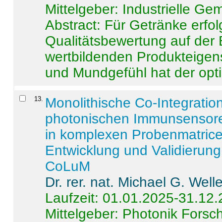
Mittelgeber: Industrielle G
Abstract:
Für Getränke erfol
Qualitätsbewertung auf der
wertbildenden Produkteige
und Mundgefühl hat der opti
13
.
Monolithische Co-Integrati
photonischen Immunsensore
in komplexen Probenmatrice
Entwicklung und Validieru
CoLuM
Dr. rer. nat. Michael G. Welle
Laufzeit: 01.01.2025-31.12
Mittelgeber: Photonik Fors