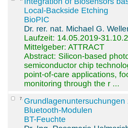
Integration of Biosensors ba
Local-Backside Etching
BioPIC
Dr. rer. nat. Michael G. Welle
Laufzeit: 14.05.2019-31.10.
Mittelgeber: ATTRACT
Abstract:
Silicon-based photo
semiconductor chip technolo
point-of-care applications, f
monitoring through the r ...
7
.
Grundlagenuntersuchungen 
Bluetooth-Modulen
BT-Feuchte