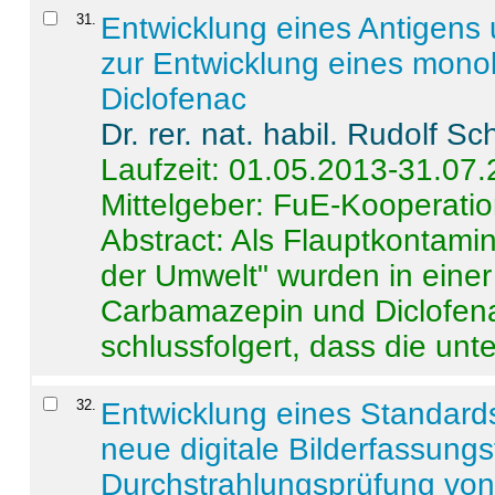
31
.
Entwicklung eines Antigens
zur Entwicklung eines monok
Diclofenac
Dr. rer. nat. habil. Rudolf S
Laufzeit: 01.05.2013-31.07
Mittelgeber: FuE-Kooperatio
Abstract:
Als Flauptkontamin
der Umwelt" wurden in ein
Carbamazepin und Diclofena
schlussfolgert, dass die unter
32
.
Entwicklung eines Standards
neue digitale Bilderfassungs
Durchstrahlungsprüfung vo