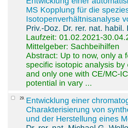
Entwicklung einer automatisi
MS Kopplung für die spezies
Isotopenverhältnisanalyse 
Priv.-Doz. Dr. rer. nat. habi
Laufzeit: 01.02.2021-30.04
Mittelgeber: Sachbeihilfen
Abstract:
Up to now, only a 
specific isotopic analysis 
and only one with CE/MC-ICP
potential in vary ...
29
.
Entwicklung einer chromat
Charakterisierung von synt
und der Herstellung eines M
Dr. rer. nat. Michael G. Welle