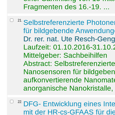
Fragmenten des 16.-19. ...
21
.
Selbstreferenzierte Photon
für bildgebende Anwendun
Dr. rer. nat. Ute Resch-Gen
Laufzeit: 01.10.2016-31.10
Mittelgeber: Sachbeihilfen
Abstract:
Selbstreferenzier
Nanosensoren für bildgeb
aufkonvertierende Nanomate
anorganische Nanokristalle, 
22
.
DFG- Entwicklung eines Int
mit der HR-cs-GFAAS für die