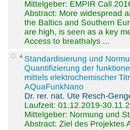
Mittelgeber: EMPIR Call 201
Abstract:
More widespread alc
the Baltics and Southern Eur
are high, is seen as a key m
Access to breathalys ...
4
.
Standardisierung und Norm
Quantifizierung der funktion
mittels elektrochemischer Ti
AQuaFunkNano
Dr. rer. nat. Ute Resch-Geng
Laufzeit: 01.12.2019-30.11.
Mittelgeber: Normung und St
Abstract:
Ziel des Projektes