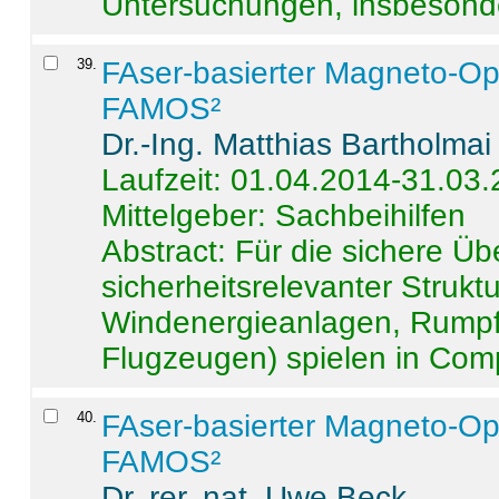
Untersuchungen, insbesonde
39
.
FAser-basierter Magneto-Op
FAMOS²
Dr.-Ing. Matthias Bartholmai
Laufzeit: 01.04.2014-31.03
Mittelgeber: Sachbeihilfen
Abstract:
Für die sichere Ü
sicherheitsrelevanter Strukt
Windenergieanlagen, Rumpf-
Flugzeugen) spielen in Compo
40
.
FAser-basierter Magneto-Op
FAMOS²
Dr. rer. nat. Uwe Beck