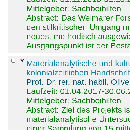
Mittelgeber: Sachbeihilfen
Abstract:
Das Weimarer Forsc
den stilkritischen Umgang m
neues, methodisch ausgewi
Ausgangspunkt ist der Besta
20
.
Materialanalytische und kul
kolonialzeitlichen Handschri
Prof. Dr. rer. nat. habil. Oli
Laufzeit: 01.04.2017-30.06
Mittelgeber: Sachbeihilfen
Abstract:
Ziel des Projekts i
materialanalytische Unters
einer Sammlung von 15 mitt