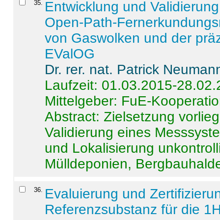
35
.
Entwicklung und Validierung 
Open-Path-Fernerkundungsm
von Gaswolken und der präz
EValOG
Dr. rer. nat. Patrick Neuman
Laufzeit: 01.03.2015-28.02
Mittelgeber: FuE-Kooperatio
Abstract:
Zielsetzung vorlie
Validierung eines Messsyst
und Lokalisierung unkontrol
Mülldeponien, Bergbauhalde
36
.
Evaluierung und Zertifizier
Referenzsubstanz für die 