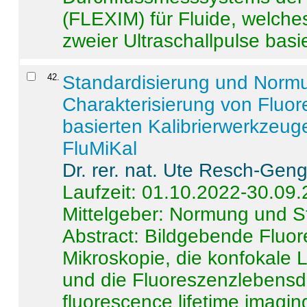
(FLEXIM) für Fluide, welche
zweier Ultraschallpulse basie
42
.
Standardisierung und Norm
Charakterisierung von Fluo
basierten Kalibrierwerkzeug
FluMiKal
Dr. rer. nat. Ute Resch-Gen
Laufzeit: 01.10.2022-30.09
Mittelgeber: Normung und S
Abstract:
Bildgebende Fluore
Mikroskopie, die konfokale
und die Fluoreszenzlebensd
fluorescence lifetime imaging