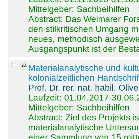
Mittelgeber: Sachbeihilfen
Abstract:
Das Weimarer Forsc
den stilkritischen Umgang m
neues, methodisch ausgewi
Ausgangspunkt ist der Besta
20
.
Materialanalytische und kul
kolonialzeitlichen Handschri
Prof. Dr. rer. nat. habil. Oli
Laufzeit: 01.04.2017-30.06
Mittelgeber: Sachbeihilfen
Abstract:
Ziel des Projekts i
materialanalytische Unters
einer Sammlung von 15 mitt