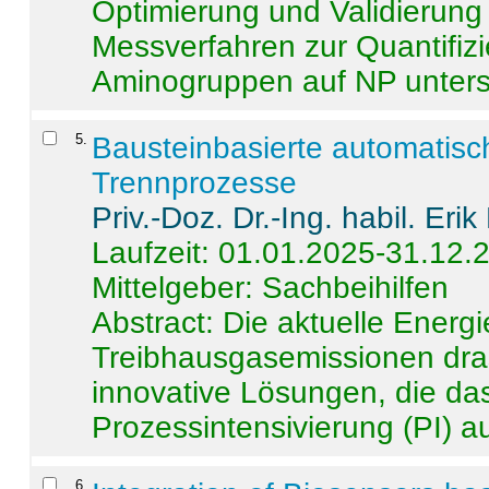
Optimierung und Validierun
Messverfahren zur Quantifiz
Aminogruppen auf NP untersch
5
.
Bausteinbasierte automatisc
Trennprozesse
Priv.-Doz. Dr.-Ing. habil. Eri
Laufzeit: 01.01.2025-31.12.
Mittelgeber: Sachbeihilfen
Abstract:
Die aktuelle Energi
Treibhausgasemissionen dras
innovative Lösungen, die das
Prozessintensivierung (PI) a
6
.