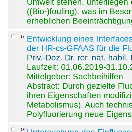
Umwelt stehen, unterliege
((Bio-)fouling), was im Beson
erheblichen Beeinträchtigung
17
.
Entwicklung eines Interface
der HR-cs-GFAAS für die Flu
Priv.-Doz. Dr. rer. nat. habi
Laufzeit: 01.06.2019-31.10
Mittelgeber: Sachbeihilfen
Abstract:
Durch gezielte Flu
ihren Eigenschaften modifizi
Metabolismus). Auch techni
Polyfluorierung neue Eigensc
18
.