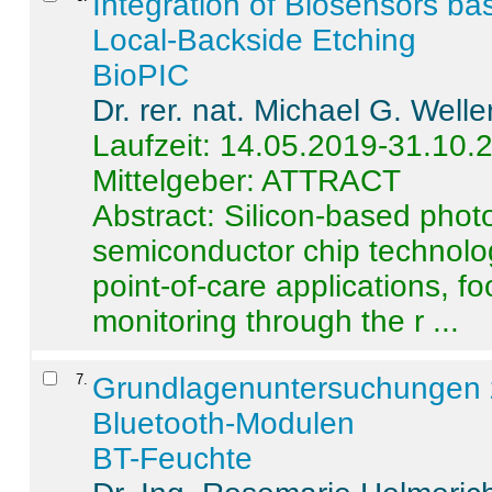
Integration of Biosensors ba
Local-Backside Etching
BioPIC
Dr. rer. nat. Michael G. Welle
Laufzeit: 14.05.2019-31.10.
Mittelgeber: ATTRACT
Abstract:
Silicon-based photo
semiconductor chip technolo
point-of-care applications, f
monitoring through the r ...
7
.
Grundlagenuntersuchungen 
Bluetooth-Modulen
BT-Feuchte