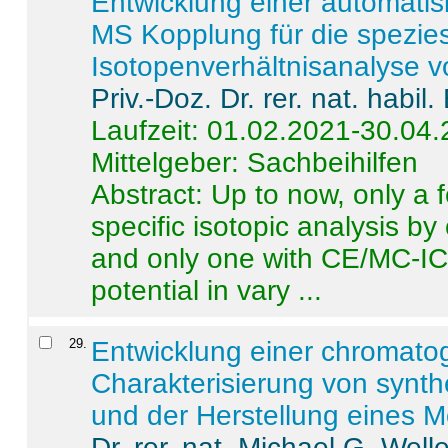
Entwicklung einer automatisi
MS Kopplung für die spezies
Isotopenverhältnisanalyse 
Priv.-Doz. Dr. rer. nat. habi
Laufzeit: 01.02.2021-30.04
Mittelgeber: Sachbeihilfen
Abstract:
Up to now, only a 
specific isotopic analysis 
and only one with CE/MC-ICP
potential in vary ...
29
.
Entwicklung einer chromat
Charakterisierung von synt
und der Herstellung eines M
Dr. rer. nat. Michael G. Welle