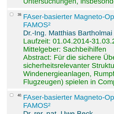
Untersuchungen, insbesonde
39
.
FAser-basierter Magneto-Op
FAMOS²
Dr.-Ing. Matthias Bartholmai
Laufzeit: 01.04.2014-31.03
Mittelgeber: Sachbeihilfen
Abstract:
Für die sichere Ü
sicherheitsrelevanter Strukt
Windenergieanlagen, Rumpf-
Flugzeugen) spielen in Compo
40
.
FAser-basierter Magneto-Op
FAMOS²
Dr. rer. nat. Uwe Beck