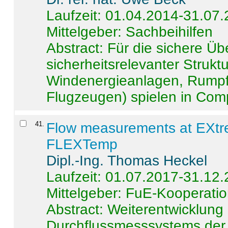
Laufzeit: 01.04.2014-31.07
Mittelgeber: Sachbeihilfen
Abstract:
Für die sichere Ü
sicherheitsrelevanter Strukt
Windenergieanlagen, Rumpf-
Flugzeugen) spielen in Compo
41
.
Flow measurements at EXtr
FLEXTemp
Dipl.-Ing. Thomas Heckel
Laufzeit: 01.07.2017-31.12
Mittelgeber: FuE-Kooperatio
Abstract:
Weiterentwicklun
Durchflussmesssystems der 