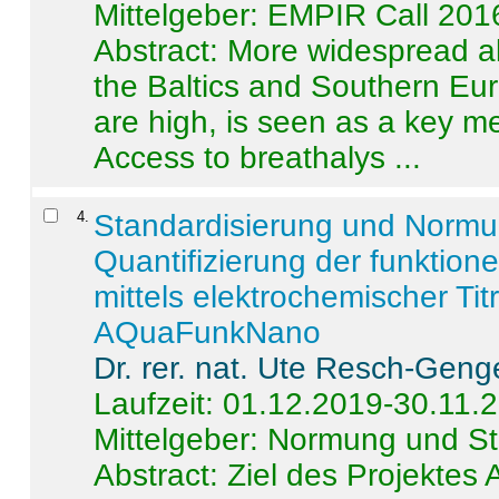
Mittelgeber: EMPIR Call 201
Abstract:
More widespread alc
the Baltics and Southern Eur
are high, is seen as a key m
Access to breathalys ...
4
.
Standardisierung und Norm
Quantifizierung der funktion
mittels elektrochemischer Ti
AQuaFunkNano
Dr. rer. nat. Ute Resch-Geng
Laufzeit: 01.12.2019-30.11.
Mittelgeber: Normung und St
Abstract:
Ziel des Projektes