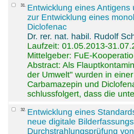
31
.
Entwicklung eines Antigens
zur Entwicklung eines monok
Diclofenac
Dr. rer. nat. habil. Rudolf S
Laufzeit: 01.05.2013-31.07
Mittelgeber: FuE-Kooperatio
Abstract:
Als Flauptkontamin
der Umwelt" wurden in ein
Carbamazepin und Diclofena
schlussfolgert, dass die unter
32
.
Entwicklung eines Standards
neue digitale Bilderfassungs
Durchstrahlungsprüfung vo