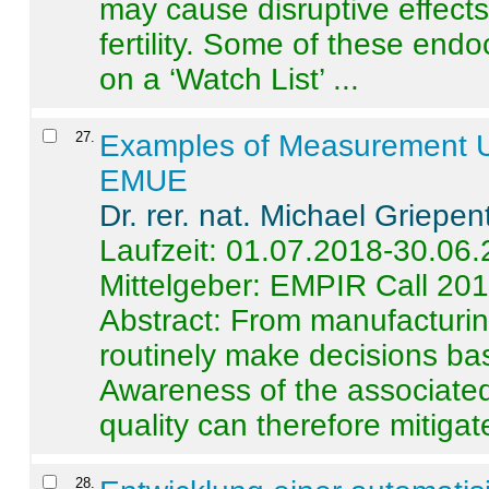
may cause disruptive effects
fertility. Some of these end
on a ‘Watch List’ ...
27
.
Examples of Measurement Un
EMUE
Dr. rer. nat. Michael Griepen
Laufzeit: 01.07.2018-30.06
Mittelgeber: EMPIR Call 20
Abstract:
From manufacturing
routinely make decisions b
Awareness of the associated
quality can therefore mitigate 
28
.