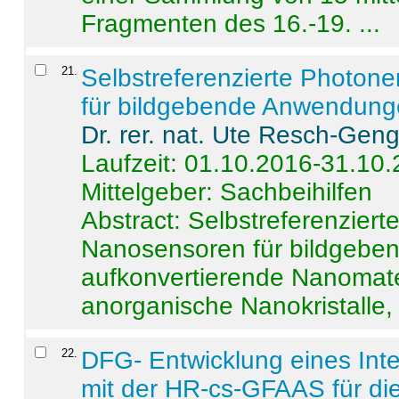
Fragmenten des 16.-19. ...
21
.
Selbstreferenzierte Photon
für bildgebende Anwendun
Dr. rer. nat. Ute Resch-Gen
Laufzeit: 01.10.2016-31.10
Mittelgeber: Sachbeihilfen
Abstract:
Selbstreferenzier
Nanosensoren für bildgeb
aufkonvertierende Nanomate
anorganische Nanokristalle, 
22
.
DFG- Entwicklung eines Int
mit der HR-cs-GFAAS für die