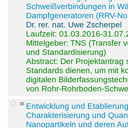
Schweißverbindungen in W
Dampfgeneratoren (RRV-No
Dr. rer. nat. Uwe Zscherpel
Laufzeit: 01.03.2016-31.07
Mittelgeber: TNS (Transfer
und Standardisierung)
Abstract:
Der Projektantrag 
Standards dienen, um mit k
digitalen Bilderfassungstec
von Rohr-Rohrboden-Schwei
33
.
Entwicklung und Etablierun
Charakterisierung und Quant
Nanopartikeln und deren Au