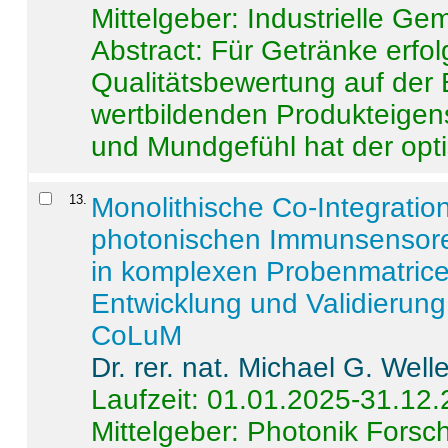
Mittelgeber: Industrielle G
Abstract:
Für Getränke erfol
Qualitätsbewertung auf der
wertbildenden Produkteige
und Mundgefühl hat der opti
13
.
Monolithische Co-Integrati
photonischen Immunsensore
in komplexen Probenmatrice
Entwicklung und Validieru
CoLuM
Dr. rer. nat. Michael G. Welle
Laufzeit: 01.01.2025-31.12
Mittelgeber: Photonik Fors