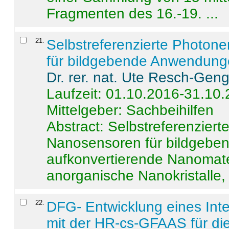
Fragmenten des 16.-19. ...
21
.
Selbstreferenzierte Photon
für bildgebende Anwendun
Dr. rer. nat. Ute Resch-Gen
Laufzeit: 01.10.2016-31.10
Mittelgeber: Sachbeihilfen
Abstract:
Selbstreferenzier
Nanosensoren für bildgeb
aufkonvertierende Nanomate
anorganische Nanokristalle, 
22
.
DFG- Entwicklung eines Int
mit der HR-cs-GFAAS für die