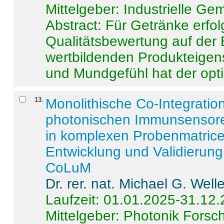
Mittelgeber: Industrielle G
Abstract:
Für Getränke erfol
Qualitätsbewertung auf der
wertbildenden Produkteige
und Mundgefühl hat der opti
13
.
Monolithische Co-Integrati
photonischen Immunsensore
in komplexen Probenmatrice
Entwicklung und Validieru
CoLuM
Dr. rer. nat. Michael G. Welle
Laufzeit: 01.01.2025-31.12
Mittelgeber: Photonik Fors