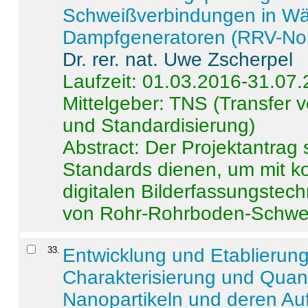
Schweißverbindungen in W
Dampfgeneratoren (RRV-No
Dr. rer. nat. Uwe Zscherpel
Laufzeit: 01.03.2016-31.07
Mittelgeber: TNS (Transfer
und Standardisierung)
Abstract:
Der Projektantrag 
Standards dienen, um mit k
digitalen Bilderfassungstec
von Rohr-Rohrboden-Schwei
33
.
Entwicklung und Etablierun
Charakterisierung und Quant
Nanopartikeln und deren Au