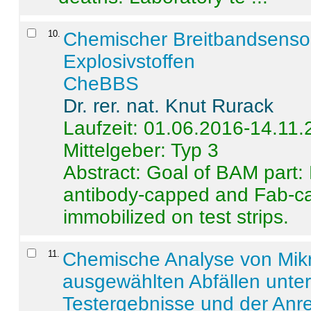
10
.
Chemischer Breitbandsenso
Explosivstoffen
CheBBS
Dr. rer. nat. Knut Rurack
Laufzeit: 01.06.2016-14.11
Mittelgeber: Typ 3
Abstract:
Goal of BAM part: 
antibody-capped and Fab-c
immobilized on test strips.
11
.
Chemische Analyse von Mik
ausgewählten Abfällen unter
Testergebnisse und der Anr