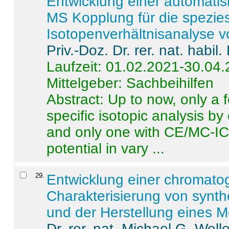
Entwicklung einer automatisi
MS Kopplung für die spezies
Isotopenverhältnisanalyse 
Priv.-Doz. Dr. rer. nat. habi
Laufzeit: 01.02.2021-30.04
Mittelgeber: Sachbeihilfen
Abstract:
Up to now, only a 
specific isotopic analysis 
and only one with CE/MC-ICP
potential in vary ...
29
.
Entwicklung einer chromat
Charakterisierung von synt
und der Herstellung eines M
Dr. rer. nat. Michael G. Welle