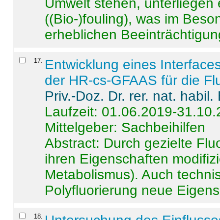
Umwelt stehen, unterliege
((Bio-)fouling), was im Beson
erheblichen Beeinträchtigung
17
.
Entwicklung eines Interface
der HR-cs-GFAAS für die Flu
Priv.-Doz. Dr. rer. nat. habi
Laufzeit: 01.06.2019-31.10
Mittelgeber: Sachbeihilfen
Abstract:
Durch gezielte Flu
ihren Eigenschaften modifizi
Metabolismus). Auch techni
Polyfluorierung neue Eigensc
18
.