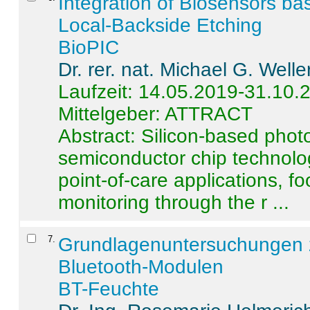
Integration of Biosensors ba
Local-Backside Etching
BioPIC
Dr. rer. nat. Michael G. Welle
Laufzeit: 14.05.2019-31.10.
Mittelgeber: ATTRACT
Abstract:
Silicon-based photo
semiconductor chip technolo
point-of-care applications, f
monitoring through the r ...
7
.
Grundlagenuntersuchungen 
Bluetooth-Modulen
BT-Feuchte