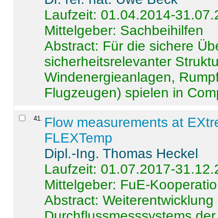
Laufzeit: 01.04.2014-31.07
Mittelgeber: Sachbeihilfen
Abstract:
Für die sichere Ü
sicherheitsrelevanter Strukt
Windenergieanlagen, Rumpf-
Flugzeugen) spielen in Compo
41
.
Flow measurements at EXtr
FLEXTemp
Dipl.-Ing. Thomas Heckel
Laufzeit: 01.07.2017-31.12
Mittelgeber: FuE-Kooperatio
Abstract:
Weiterentwicklun
Durchflussmesssystems der 