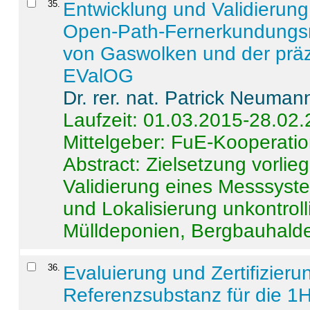
35
.
Entwicklung und Validierung 
Open-Path-Fernerkundungsm
von Gaswolken und der präz
EValOG
Dr. rer. nat. Patrick Neuman
Laufzeit: 01.03.2015-28.02
Mittelgeber: FuE-Kooperatio
Abstract:
Zielsetzung vorlie
Validierung eines Messsyst
und Lokalisierung unkontrol
Mülldeponien, Bergbauhalde
36
.
Evaluierung und Zertifizier
Referenzsubstanz für die 