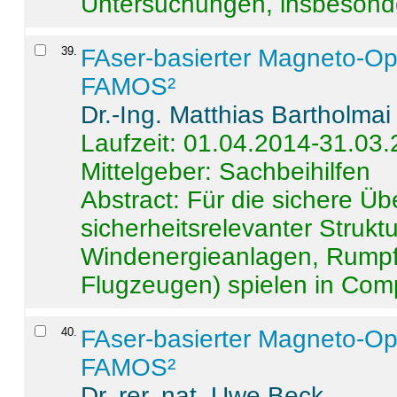
Untersuchungen, insbesonde
39
.
FAser-basierter Magneto-Op
FAMOS²
Dr.-Ing. Matthias Bartholmai
Laufzeit: 01.04.2014-31.03
Mittelgeber: Sachbeihilfen
Abstract:
Für die sichere Ü
sicherheitsrelevanter Strukt
Windenergieanlagen, Rumpf-
Flugzeugen) spielen in Compo
40
.
FAser-basierter Magneto-Op
FAMOS²
Dr. rer. nat. Uwe Beck