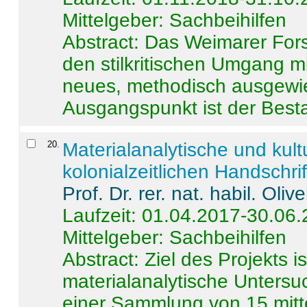
Mittelgeber: Sachbeihilfen
Abstract:
Das Weimarer Forsc
den stilkritischen Umgang m
neues, methodisch ausgewi
Ausgangspunkt ist der Besta
20
.
Materialanalytische und kul
kolonialzeitlichen Handschri
Prof. Dr. rer. nat. habil. Oli
Laufzeit: 01.04.2017-30.06
Mittelgeber: Sachbeihilfen
Abstract:
Ziel des Projekts i
materialanalytische Unters
einer Sammlung von 15 mitt