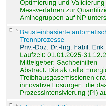
Optimierung und Validierun
Messverfahren zur Quantifiz
Aminogruppen auf NP untersch
5
.
Bausteinbasierte automatisc
Trennprozesse
Priv.-Doz. Dr.-Ing. habil. Eri
Laufzeit: 01.01.2025-31.12.
Mittelgeber: Sachbeihilfen
Abstract:
Die aktuelle Energi
Treibhausgasemissionen dras
innovative Lösungen, die das
Prozessintensivierung (PI) a
6
.