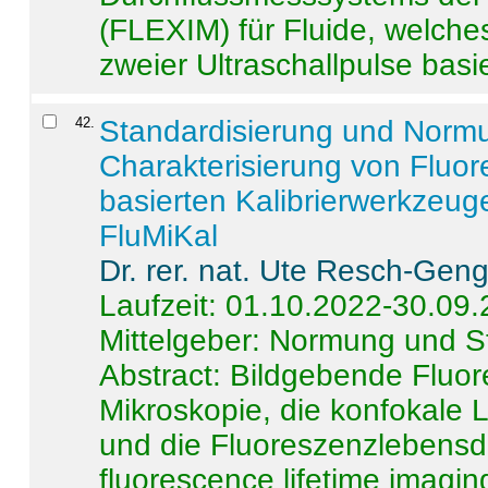
(FLEXIM) für Fluide, welche
zweier Ultraschallpulse basie
42
.
Standardisierung und Norm
Charakterisierung von Fluo
basierten Kalibrierwerkzeug
FluMiKal
Dr. rer. nat. Ute Resch-Gen
Laufzeit: 01.10.2022-30.09
Mittelgeber: Normung und S
Abstract:
Bildgebende Fluore
Mikroskopie, die konfokale
und die Fluoreszenzlebensd
fluorescence lifetime imaging