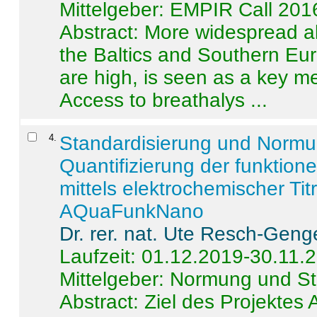
Mittelgeber: EMPIR Call 201
Abstract:
More widespread alc
the Baltics and Southern Eur
are high, is seen as a key m
Access to breathalys ...
4
.
Standardisierung und Norm
Quantifizierung der funktion
mittels elektrochemischer Ti
AQuaFunkNano
Dr. rer. nat. Ute Resch-Geng
Laufzeit: 01.12.2019-30.11.
Mittelgeber: Normung und St
Abstract:
Ziel des Projektes