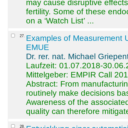
may cause disruptive effects
fertility. Some of these end
on a ‘Watch List’ ...
27
.
Examples of Measurement Un
EMUE
Dr. rer. nat. Michael Griepen
Laufzeit: 01.07.2018-30.06
Mittelgeber: EMPIR Call 20
Abstract:
From manufacturing
routinely make decisions b
Awareness of the associated
quality can therefore mitigate 
28
.