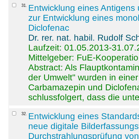
31
.
Entwicklung eines Antigens
zur Entwicklung eines monok
Diclofenac
Dr. rer. nat. habil. Rudolf S
Laufzeit: 01.05.2013-31.07
Mittelgeber: FuE-Kooperatio
Abstract:
Als Flauptkontamin
der Umwelt" wurden in ein
Carbamazepin und Diclofena
schlussfolgert, dass die unter
32
.
Entwicklung eines Standards
neue digitale Bilderfassungs
Durchstrahlungsprüfung vo