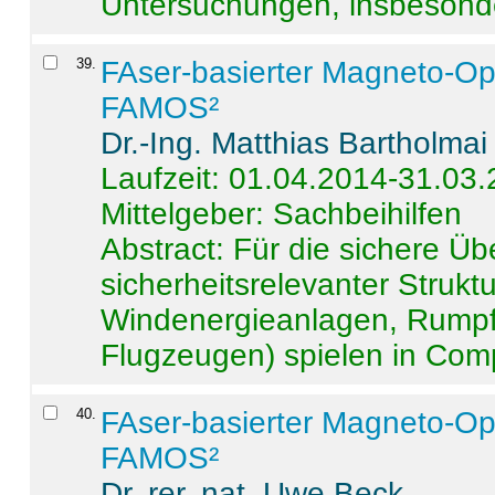
Untersuchungen, insbesonde
39
.
FAser-basierter Magneto-Op
FAMOS²
Dr.-Ing. Matthias Bartholmai
Laufzeit: 01.04.2014-31.03
Mittelgeber: Sachbeihilfen
Abstract:
Für die sichere Ü
sicherheitsrelevanter Strukt
Windenergieanlagen, Rumpf-
Flugzeugen) spielen in Compo
40
.
FAser-basierter Magneto-Op
FAMOS²
Dr. rer. nat. Uwe Beck