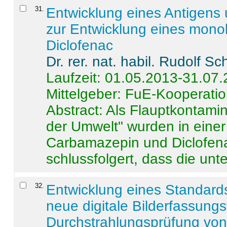
31
.
Entwicklung eines Antigens
zur Entwicklung eines monok
Diclofenac
Dr. rer. nat. habil. Rudolf S
Laufzeit: 01.05.2013-31.07
Mittelgeber: FuE-Kooperatio
Abstract:
Als Flauptkontamin
der Umwelt" wurden in ein
Carbamazepin und Diclofena
schlussfolgert, dass die unter
32
.
Entwicklung eines Standards
neue digitale Bilderfassungs
Durchstrahlungsprüfung vo