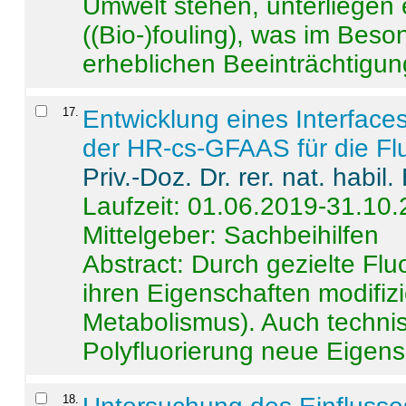
Umwelt stehen, unterliege
((Bio-)fouling), was im Beson
erheblichen Beeinträchtigung
17
.
Entwicklung eines Interface
der HR-cs-GFAAS für die Flu
Priv.-Doz. Dr. rer. nat. habi
Laufzeit: 01.06.2019-31.10
Mittelgeber: Sachbeihilfen
Abstract:
Durch gezielte Flu
ihren Eigenschaften modifizi
Metabolismus). Auch techni
Polyfluorierung neue Eigensc
18
.