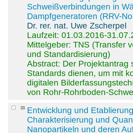
Schweißverbindungen in W
Dampfgeneratoren (RRV-No
Dr. rer. nat. Uwe Zscherpel
Laufzeit: 01.03.2016-31.07
Mittelgeber: TNS (Transfer
und Standardisierung)
Abstract:
Der Projektantrag 
Standards dienen, um mit k
digitalen Bilderfassungstec
von Rohr-Rohrboden-Schwei
33
.
Entwicklung und Etablierun
Charakterisierung und Quant
Nanopartikeln und deren Au