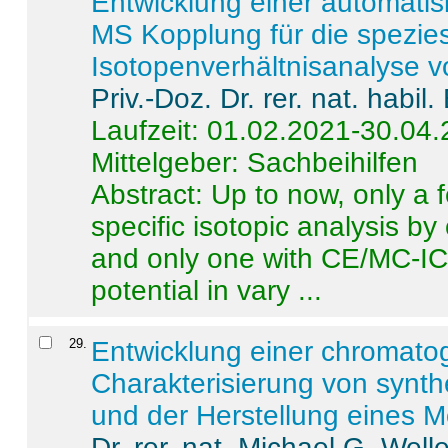
Entwicklung einer automatisi
MS Kopplung für die spezies
Isotopenverhältnisanalyse 
Priv.-Doz. Dr. rer. nat. habi
Laufzeit: 01.02.2021-30.04
Mittelgeber: Sachbeihilfen
Abstract:
Up to now, only a 
specific isotopic analysis 
and only one with CE/MC-ICP
potential in vary ...
29
.
Entwicklung einer chromat
Charakterisierung von synt
und der Herstellung eines M
Dr. rer. nat. Michael G. Welle