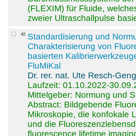
(FLEXIM) für Fluide, welche
zweier Ultraschallpulse basie
42
.
Standardisierung und Norm
Charakterisierung von Fluo
basierten Kalibrierwerkzeug
FluMiKal
Dr. rer. nat. Ute Resch-Gen
Laufzeit: 01.10.2022-30.09
Mittelgeber: Normung und S
Abstract:
Bildgebende Fluore
Mikroskopie, die konfokale
und die Fluoreszenzlebensd
fluorescence lifetime imaging