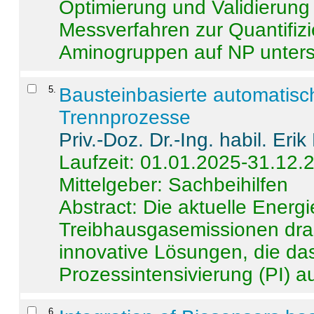
Optimierung und Validierun
Messverfahren zur Quantifiz
Aminogruppen auf NP untersch
5
.
Bausteinbasierte automatisc
Trennprozesse
Priv.-Doz. Dr.-Ing. habil. Eri
Laufzeit: 01.01.2025-31.12.
Mittelgeber: Sachbeihilfen
Abstract:
Die aktuelle Energi
Treibhausgasemissionen dras
innovative Lösungen, die das
Prozessintensivierung (PI) a
6
.