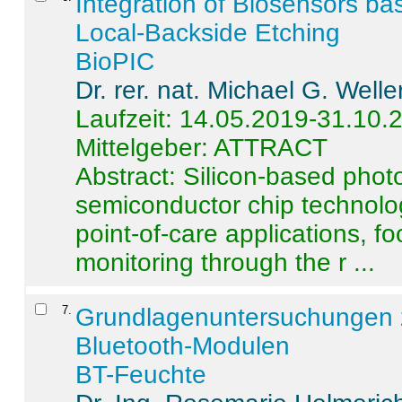
Integration of Biosensors ba
Local-Backside Etching
BioPIC
Dr. rer. nat. Michael G. Welle
Laufzeit: 14.05.2019-31.10.
Mittelgeber: ATTRACT
Abstract:
Silicon-based photo
semiconductor chip technolo
point-of-care applications, f
monitoring through the r ...
7
.
Grundlagenuntersuchungen 
Bluetooth-Modulen
BT-Feuchte