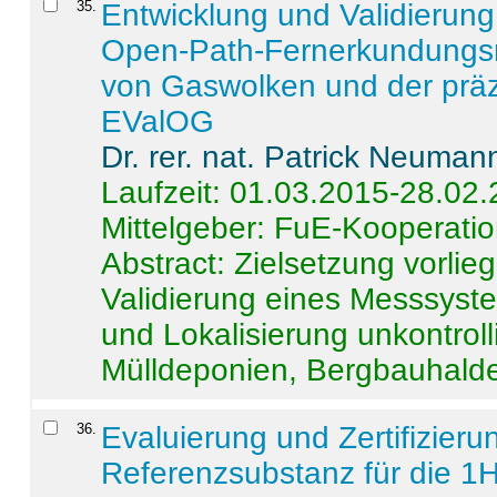
35
.
Entwicklung und Validierung 
Open-Path-Fernerkundungsm
von Gaswolken und der präz
EValOG
Dr. rer. nat. Patrick Neuman
Laufzeit: 01.03.2015-28.02
Mittelgeber: FuE-Kooperatio
Abstract:
Zielsetzung vorlie
Validierung eines Messsyst
und Lokalisierung unkontrol
Mülldeponien, Bergbauhalde
36
.
Evaluierung und Zertifizier
Referenzsubstanz für die 