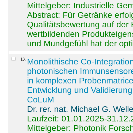
Mittelgeber: Industrielle G
Abstract:
Für Getränke erfol
Qualitätsbewertung auf der
wertbildenden Produkteige
und Mundgefühl hat der opti
13
.
Monolithische Co-Integrati
photonischen Immunsensore
in komplexen Probenmatrice
Entwicklung und Validieru
CoLuM
Dr. rer. nat. Michael G. Welle
Laufzeit: 01.01.2025-31.12
Mittelgeber: Photonik Fors