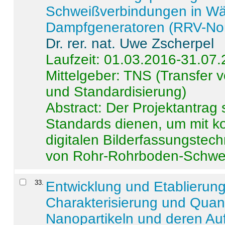
Schweißverbindungen in W
Dampfgeneratoren (RRV-No
Dr. rer. nat. Uwe Zscherpel
Laufzeit: 01.03.2016-31.07
Mittelgeber: TNS (Transfer
und Standardisierung)
Abstract:
Der Projektantrag 
Standards dienen, um mit k
digitalen Bilderfassungstec
von Rohr-Rohrboden-Schwei
33
.
Entwicklung und Etablierun
Charakterisierung und Quant
Nanopartikeln und deren Au