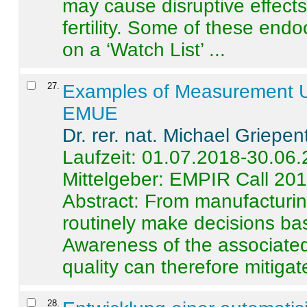
may cause disruptive effects
fertility. Some of these end
on a ‘Watch List’ ...
27
.
Examples of Measurement Un
EMUE
Dr. rer. nat. Michael Griepen
Laufzeit: 01.07.2018-30.06
Mittelgeber: EMPIR Call 20
Abstract:
From manufacturing
routinely make decisions b
Awareness of the associated
quality can therefore mitigate 
28
.