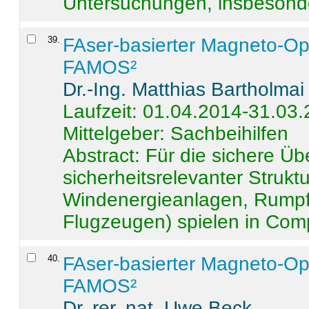
Untersuchungen, insbesonde
39
.
FAser-basierter Magneto-Op
FAMOS²
Dr.-Ing. Matthias Bartholmai
Laufzeit: 01.04.2014-31.03
Mittelgeber: Sachbeihilfen
Abstract:
Für die sichere Ü
sicherheitsrelevanter Strukt
Windenergieanlagen, Rumpf-
Flugzeugen) spielen in Compo
40
.
FAser-basierter Magneto-Op
FAMOS²
Dr. rer. nat. Uwe Beck