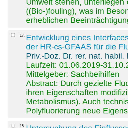
Umwelt stehen, unterliege
((Bio-)fouling), was im Beson
erheblichen Beeinträchtigung
17
.
Entwicklung eines Interface
der HR-cs-GFAAS für die Flu
Priv.-Doz. Dr. rer. nat. habi
Laufzeit: 01.06.2019-31.10
Mittelgeber: Sachbeihilfen
Abstract:
Durch gezielte Flu
ihren Eigenschaften modifizi
Metabolismus). Auch techni
Polyfluorierung neue Eigensc
18
.