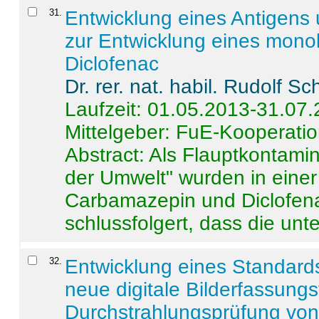
31
.
Entwicklung eines Antigens
zur Entwicklung eines monok
Diclofenac
Dr. rer. nat. habil. Rudolf S
Laufzeit: 01.05.2013-31.07
Mittelgeber: FuE-Kooperatio
Abstract:
Als Flauptkontamin
der Umwelt" wurden in ein
Carbamazepin und Diclofena
schlussfolgert, dass die unter
32
.
Entwicklung eines Standards
neue digitale Bilderfassungs
Durchstrahlungsprüfung vo