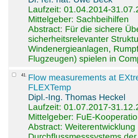
Laufzeit: 01.04.2014-31.07
Mittelgeber: Sachbeihilfen
Abstract:
Für die sichere Ü
sicherheitsrelevanter Strukt
Windenergieanlagen, Rumpf-
Flugzeugen) spielen in Compo
41
.
Flow measurements at EXtr
FLEXTemp
Dipl.-Ing. Thomas Heckel
Laufzeit: 01.07.2017-31.12
Mittelgeber: FuE-Kooperatio
Abstract:
Weiterentwicklun
Durchflussmesssystems der 