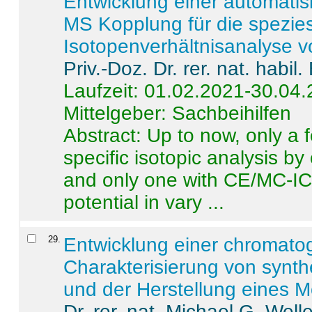
Entwicklung einer automatisi
MS Kopplung für die spezies
Isotopenverhältnisanalyse 
Priv.-Doz. Dr. rer. nat. habi
Laufzeit: 01.02.2021-30.04
Mittelgeber: Sachbeihilfen
Abstract:
Up to now, only a 
specific isotopic analysis 
and only one with CE/MC-ICP
potential in vary ...
29
.
Entwicklung einer chromat
Charakterisierung von synt
und der Herstellung eines M
Dr. rer. nat. Michael G. Welle