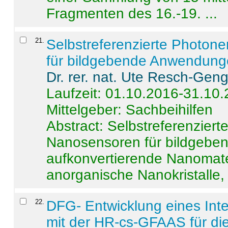
Fragmenten des 16.-19. ...
21
.
Selbstreferenzierte Photon
für bildgebende Anwendun
Dr. rer. nat. Ute Resch-Gen
Laufzeit: 01.10.2016-31.10
Mittelgeber: Sachbeihilfen
Abstract:
Selbstreferenzier
Nanosensoren für bildgeb
aufkonvertierende Nanomate
anorganische Nanokristalle, 
22
.
DFG- Entwicklung eines Int
mit der HR-cs-GFAAS für die