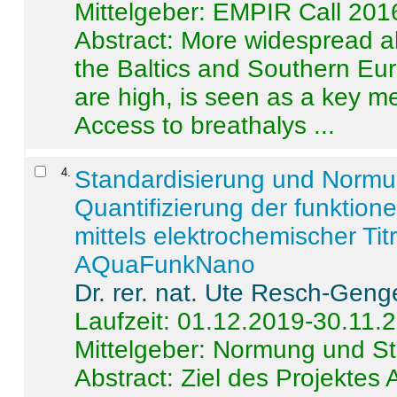
Mittelgeber: EMPIR Call 201
Abstract:
More widespread alc
the Baltics and Southern Eur
are high, is seen as a key m
Access to breathalys ...
4
.
Standardisierung und Norm
Quantifizierung der funktion
mittels elektrochemischer Ti
AQuaFunkNano
Dr. rer. nat. Ute Resch-Geng
Laufzeit: 01.12.2019-30.11.
Mittelgeber: Normung und St
Abstract:
Ziel des Projektes