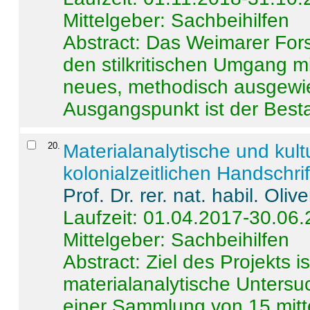
Mittelgeber: Sachbeihilfen
Abstract:
Das Weimarer Forsc
den stilkritischen Umgang m
neues, methodisch ausgewi
Ausgangspunkt ist der Besta
20
.
Materialanalytische und kul
kolonialzeitlichen Handschri
Prof. Dr. rer. nat. habil. Oli
Laufzeit: 01.04.2017-30.06
Mittelgeber: Sachbeihilfen
Abstract:
Ziel des Projekts i
materialanalytische Unters
einer Sammlung von 15 mitt