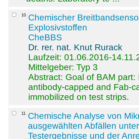
10
.
Chemischer Breitbandsenso
Explosivstoffen
CheBBS
Dr. rer. nat. Knut Rurack
Laufzeit: 01.06.2016-14.11
Mittelgeber: Typ 3
Abstract:
Goal of BAM part: 
antibody-capped and Fab-c
immobilized on test strips.
11
.
Chemische Analyse von Mik
ausgewählten Abfällen unter
Testergebnisse und der Anr