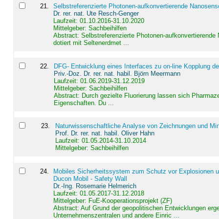
21
.
Selbstreferenzierte Photonen-aufkonvertierende Nanosen
Dr. rer. nat. Ute Resch-Genger
Laufzeit: 01.10.2016-31.10.2020
Mittelgeber: Sachbeihilfen
Abstract:
Selbstreferenzierte Photonen-aufkonvertierende
dotiert mit Seltenerdmet ...
22
.
DFG- Entwicklung eines Interfaces zu on-line Kopplung d
Priv.-Doz. Dr. rer. nat. habil. Björn Meermann
Laufzeit: 01.06.2019-31.12.2019
Mittelgeber: Sachbeihilfen
Abstract:
Durch gezielte Fluorierung lassen sich Pharmaze
Eigenschaften. Du ...
23
.
Naturwissenschaftliche Analyse von Zeichnungen und Min
Prof. Dr. rer. nat. habil. Oliver Hahn
Laufzeit: 01.05.2014-31.10.2014
Mittelgeber: Sachbeihilfen
24
.
Mobiles Sicherheitssystem zum Schutz vor Explosionen un
Ducon Mobil - Safety Wall
Dr.-Ing. Rosemarie Helmerich
Laufzeit: 01.05.2017-31.12.2018
Mittelgeber: FuE-Kooperationsprojekt (ZF)
Abstract:
Auf Grund der geopolitischen Entwicklungen erg
Unternehmenszentralen und andere Einric ...