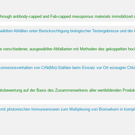
 through antibody-capped and Fab-capped mesoporous materials immobilized on
hlten Abfällen unter Berücksichtigung biologischer Testergebnisse und der
te verschiedener, ausgewählter Abfallarten mit Methoden des gekoppelten 
rrosionsverhalten von CrNi(Mo)-Stählen beim Einsatz vor Ort erzeugter Chlo
alitätsbewertung auf der Basis des Zusammenwirkens aller wertbildenden Pr
 mit photonischen Immunsensoren zum Multiplexing von Biomarkern in kompl