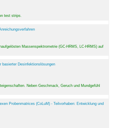
 test strips.
 Anreichungsverfahren
hochaufgelösten Massenspektrometrie (GC-HRMS, LC-HRMS) auf
r basierter Desinfektionslösungen
odukteigenschaften. Neben Geschmack, Geruch und Mundgefühl
exen Probenmatrices (CoLuM) - Teilvorhaben: Entwicklung und