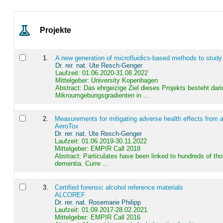
Projekte
1
.
A new generation of microfluidics-based methods to study
Dr. rer. nat. Ute Resch-Genger
Laufzeit: 01.06.2020-31.08.2022
Mittelgeber: University Kopenhagen
Abstract:
Das ehrgeizige Ziel dieses Projekts besteht dari
Mikroumgebungsgradienten in ...
2
.
Measurements for mitigating adverse health effects from a
AeroTox
Dr. rer. nat. Ute Resch-Genger
Laufzeit: 01.06.2019-30.11.2022
Mittelgeber: EMPIR Call 2018
Abstract:
Particulates have been linked to hundreds of th
dementia. Curre ...
3
.
Certified forensic alcohol reference materials
ALCOREF
Dr. rer. nat. Rosemarie Philipp
Laufzeit: 01.09.2017-28.02.2021
Mittelgeber: EMPIR Call 2016