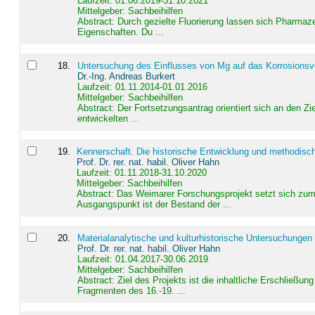
Laufzeit: 01.06.2019-31.10.2021
Mittelgeber: Sachbeihilfen
Abstract:
Durch gezielte Fluorierung lassen sich Pharmaze
Eigenschaften. Du ...
18
.
Untersuchung des Einflusses von Mg auf das Korrosionsver
Dr.-Ing. Andreas Burkert
Laufzeit: 01.11.2014-01.01.2016
Mittelgeber: Sachbeihilfen
Abstract:
Der Fortsetzungsantrag orientiert sich an den Z
entwickelten ...
19
.
Kennerschaft. Die historische Entwicklung und methodisc
Prof. Dr. rer. nat. habil. Oliver Hahn
Laufzeit: 01.11.2018-31.10.2020
Mittelgeber: Sachbeihilfen
Abstract:
Das Weimarer Forschungsprojekt setzt sich zum 
Ausgangspunkt ist der Bestand der ...
20
.
Materialanalytische und kulturhistorische Untersuchungen 
Prof. Dr. rer. nat. habil. Oliver Hahn
Laufzeit: 01.04.2017-30.06.2019
Mittelgeber: Sachbeihilfen
Abstract:
Ziel des Projekts ist die inhaltliche Erschließ
Fragmenten des 16.-19. ...