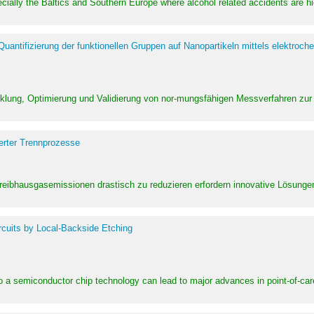
pecially the Baltics and Southern Europe where alcohol related accidents are 
ntifizierung der funktionellen Gruppen auf Nanopartikeln mittels elektroche
klung, Optimierung und Validierung von nor-mungsfähigen Messverfahren zur
erter Trennprozesse
Treibhausgasemissionen drastisch zu reduzieren erfordern innovative Lösungen,
rcuits by Local-Backside Etching
to a semiconductor chip technology can lead to major advances in point-of-car