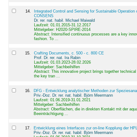
14
.
Integrated Control and Sensing for Sustainable Operation 
CONSENS
Dr. rer. nat. habil. Michael Maiwald
Laufzeit: 01.01.2015-31.12.2017
Mittelgeber: H2020-SPIRE-2014
Abstract:
Intensified continuous processes are a key innov
fashion. To ...
15
.
Crafting Documents, c. 500 - c. 800 CE
Prof. Dr. rer. nat. Ira Rabin
Laufzeit: 01.03.2023-28.02.2026
Mittelgeber: Sachbeihilfen
Abstract:
This innovative project brings together technica
the key tran ...
16
.
DFG - Entwicklung analytischer Methoden zur Speziesanal
Priv.-Doz. Dr. rer. nat. habil. Björn Meermann
Laufzeit: 01.06.2019-31.01.2021
Mittelgeber: Sachbeihilfen
Abstract:
Oberflächen, die in direkten Kontakt mit der aq
Beeinträchtigung ...
17
.
Entwicklung eines Interfaces zur on-line Kopplung der HP
Priv.-Doz. Dr. rer. nat. habil. Björn Meermann