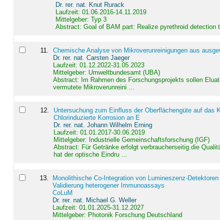
Dr. rer. nat. Knut Rurack
Laufzeit: 01.06.2016-14.11.2019
Mittelgeber: Typ 3
Abstract:
Goal of BAM part: Realize pyrethroid detection
11
.
Chemische Analyse von Mikroverunreinigungen aus ausgewä
Dr. rer. nat. Carsten Jaeger
Laufzeit: 01.12.2022-31.05.2023
Mittelgeber: Umweltbundesamt (UBA)
Abstract:
Im Rahmen des Forschungsprojekts sollen Elua
vermutete Mikroverunreini ...
12
.
Untersuchung zum Einfluss der Oberflächengüte auf das Ko
Chlorinduzierte Korrosion an E
Dr. rer. nat. Johann Wilhelm Erning
Laufzeit: 01.01.2017-30.06.2019
Mittelgeber: Industrielle Gemeinschaftsforschung (IGF)
Abstract:
Für Getränke erfolgt verbraucherseitig die Qu
hat der optische Eindru ...
13
.
Monolithische Co-Integration von Lumineszenz-Detektoren
Validierung heterogener Immunoassays
CoLuM
Dr. rer. nat. Michael G. Weller
Laufzeit: 01.01.2025-31.12.2027
Mittelgeber: Photonik Forschung Deutschland