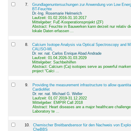
7
.
Grundlagenuntersuchungen zur Anwendung von Low Energ
BT-Feuchte
Dr.-Ing. Rosemarie Helmerich
Laufzeit: 01.02.2016-31.10.2017
Mittelgeber: FuE-Kooperationsprojekt (ZF)
Abstract:
Feuchte in Bauwerken kann derzeit nur relativ 
lokale Daten erfassen ...
8
.
Calcium Isotope Analysis via Optical Spectroscopy and M
CALISO-ML
Dr. rer. nat. Carlos Enrique Abad Andrade
Laufzeit: 01.04.2026-31.03.2029
Mittelgeber: Sachbeihilfen
Abstract:
Calcium (Ca) isotopes serve as powerful markers
project “Calci ...
9
.
Providing the measurement infrastructure to allow quantit
CardioMet
Dr. rer. nat. Michael G. Weller
Laufzeit: 01.07.2019-31.12.2022
Mittelgeber: EMPIR Call 2018
Abstract:
Heart diseases are a major healthcare challenge 
Laboratory te ...
10
.
Chemischer Breitbandsensor für den Nachweis von Explos
CheBBS