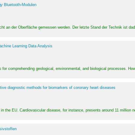
y Bluetooth-Modulen
dicht an der Oberfläche gemessen werden. Der letzte Stand der Technik ist d
achine Learning Data Analysis
 for comprehending geological, environmental, and biological processes. How
ative diagnostic methods for biomarkers of coronary heart diseases
in the EU. Cardiovascular disease, for instance, presents around 11 million n
ivstoffen