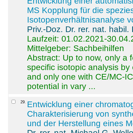
Entwicklung einer automatisi
MS Kopplung für die spezies
Isotopenverhältnisanalyse 
Priv.-Doz. Dr. rer. nat. habi
Laufzeit: 01.02.2021-30.04
Mittelgeber: Sachbeihilfen
Abstract:
Up to now, only a 
specific isotopic analysis 
and only one with CE/MC-ICP
potential in vary ...
29
.
Entwicklung einer chromat
Charakterisierung von synt
und der Herstellung eines M
Dr. rer. nat. Michael G. Welle