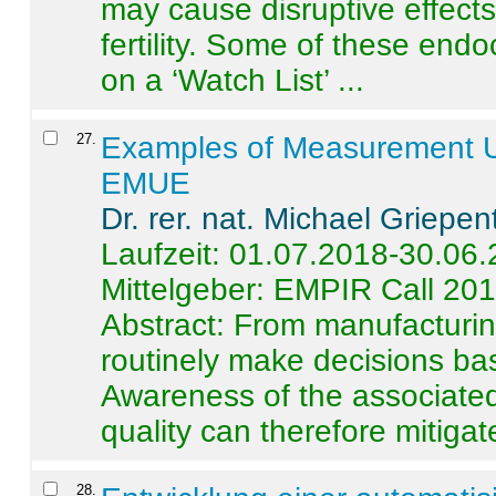
may cause disruptive effects
fertility. Some of these end
on a ‘Watch List’ ...
27
.
Examples of Measurement Un
EMUE
Dr. rer. nat. Michael Griepen
Laufzeit: 01.07.2018-30.06
Mittelgeber: EMPIR Call 20
Abstract:
From manufacturing
routinely make decisions b
Awareness of the associated
quality can therefore mitigate 
28
.