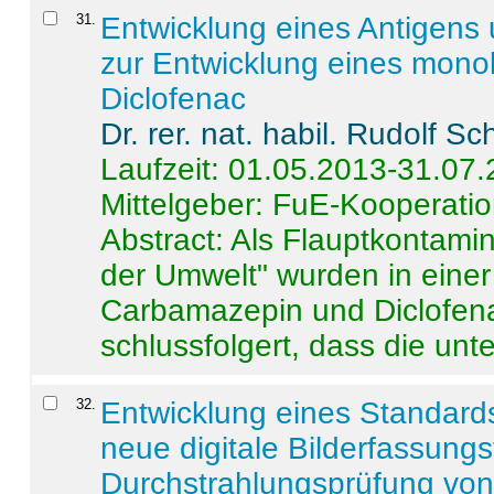
31
.
Entwicklung eines Antigens
zur Entwicklung eines monok
Diclofenac
Dr. rer. nat. habil. Rudolf S
Laufzeit: 01.05.2013-31.07
Mittelgeber: FuE-Kooperatio
Abstract:
Als Flauptkontamin
der Umwelt" wurden in ein
Carbamazepin und Diclofena
schlussfolgert, dass die unter
32
.
Entwicklung eines Standards
neue digitale Bilderfassungs
Durchstrahlungsprüfung vo