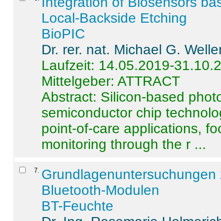
Integration of Biosensors ba
Local-Backside Etching
BioPIC
Dr. rer. nat. Michael G. Welle
Laufzeit: 14.05.2019-31.10.
Mittelgeber: ATTRACT
Abstract:
Silicon-based photo
semiconductor chip technolo
point-of-care applications, f
monitoring through the r ...
7
.
Grundlagenuntersuchungen 
Bluetooth-Modulen
BT-Feuchte