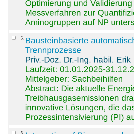
Optimierung und Validierun
Messverfahren zur Quantifiz
Aminogruppen auf NP untersch
5
.
Bausteinbasierte automatisc
Trennprozesse
Priv.-Doz. Dr.-Ing. habil. Eri
Laufzeit: 01.01.2025-31.12.
Mittelgeber: Sachbeihilfen
Abstract:
Die aktuelle Energi
Treibhausgasemissionen dras
innovative Lösungen, die das
Prozessintensivierung (PI) a
6
.