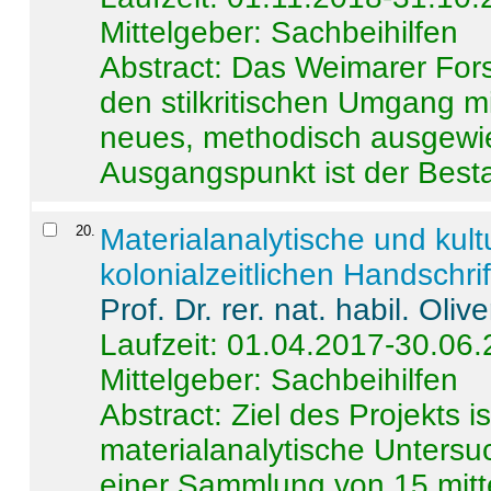
Mittelgeber: Sachbeihilfen
Abstract:
Das Weimarer Forsc
den stilkritischen Umgang m
neues, methodisch ausgewi
Ausgangspunkt ist der Besta
20
.
Materialanalytische und kul
kolonialzeitlichen Handschri
Prof. Dr. rer. nat. habil. Oli
Laufzeit: 01.04.2017-30.06
Mittelgeber: Sachbeihilfen
Abstract:
Ziel des Projekts i
materialanalytische Unters
einer Sammlung von 15 mitt