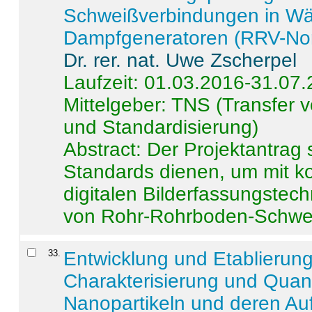
Schweißverbindungen in W
Dampfgeneratoren (RRV-No
Dr. rer. nat. Uwe Zscherpel
Laufzeit: 01.03.2016-31.07
Mittelgeber: TNS (Transfer
und Standardisierung)
Abstract:
Der Projektantrag 
Standards dienen, um mit k
digitalen Bilderfassungstec
von Rohr-Rohrboden-Schwei
33
.
Entwicklung und Etablierun
Charakterisierung und Quant
Nanopartikeln und deren Au