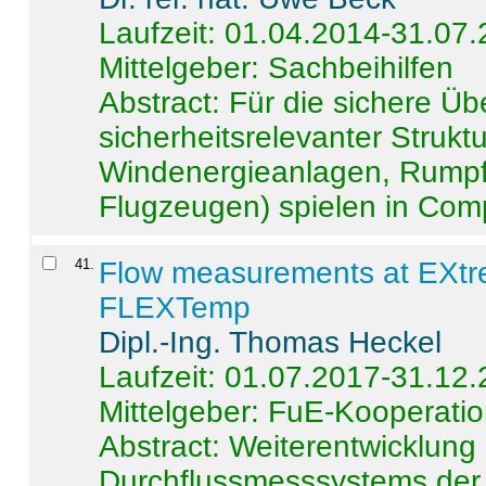
Laufzeit: 01.04.2014-31.07
Mittelgeber: Sachbeihilfen
Abstract:
Für die sichere Ü
sicherheitsrelevanter Strukt
Windenergieanlagen, Rumpf-
Flugzeugen) spielen in Compo
41
.
Flow measurements at EXtr
FLEXTemp
Dipl.-Ing. Thomas Heckel
Laufzeit: 01.07.2017-31.12
Mittelgeber: FuE-Kooperatio
Abstract:
Weiterentwicklun
Durchflussmesssystems der 