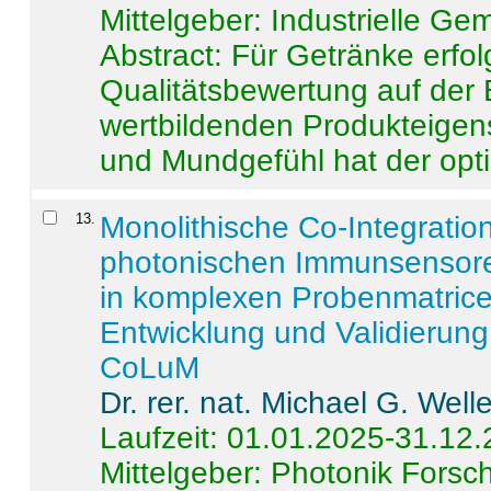
Mittelgeber: Industrielle G
Abstract:
Für Getränke erfol
Qualitätsbewertung auf der
wertbildenden Produkteige
und Mundgefühl hat der opti
13
.
Monolithische Co-Integrati
photonischen Immunsensore
in komplexen Probenmatrice
Entwicklung und Validieru
CoLuM
Dr. rer. nat. Michael G. Welle
Laufzeit: 01.01.2025-31.12
Mittelgeber: Photonik Fors