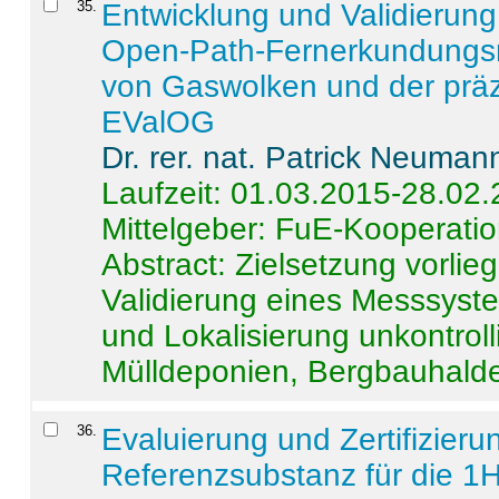
35
.
Entwicklung und Validierung 
Open-Path-Fernerkundungsm
von Gaswolken und der präz
EValOG
Dr. rer. nat. Patrick Neuman
Laufzeit: 01.03.2015-28.02
Mittelgeber: FuE-Kooperatio
Abstract:
Zielsetzung vorlie
Validierung eines Messsyst
und Lokalisierung unkontrol
Mülldeponien, Bergbauhalde
36
.
Evaluierung und Zertifizier
Referenzsubstanz für die 