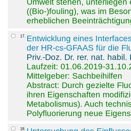
Umwelt stehen, unterliege
((Bio-)fouling), was im Beson
erheblichen Beeinträchtigung
17
.
Entwicklung eines Interface
der HR-cs-GFAAS für die Flu
Priv.-Doz. Dr. rer. nat. habi
Laufzeit: 01.06.2019-31.10
Mittelgeber: Sachbeihilfen
Abstract:
Durch gezielte Flu
ihren Eigenschaften modifizi
Metabolismus). Auch techni
Polyfluorierung neue Eigensc
18
.