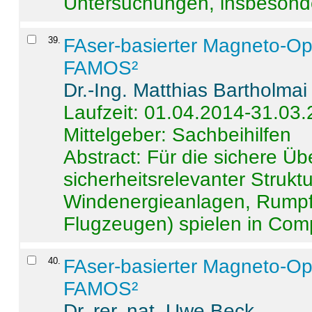
Untersuchungen, insbesonde
39
.
FAser-basierter Magneto-Op
FAMOS²
Dr.-Ing. Matthias Bartholmai
Laufzeit: 01.04.2014-31.03
Mittelgeber: Sachbeihilfen
Abstract:
Für die sichere Ü
sicherheitsrelevanter Strukt
Windenergieanlagen, Rumpf-
Flugzeugen) spielen in Compo
40
.
FAser-basierter Magneto-Op
FAMOS²
Dr. rer. nat. Uwe Beck