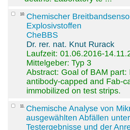
10
.
Chemischer Breitbandsenso
Explosivstoffen
CheBBS
Dr. rer. nat. Knut Rurack
Laufzeit: 01.06.2016-14.11
Mittelgeber: Typ 3
Abstract:
Goal of BAM part: 
antibody-capped and Fab-c
immobilized on test strips.
11
.
Chemische Analyse von Mik
ausgewählten Abfällen unter
Testergebnisse und der Anr