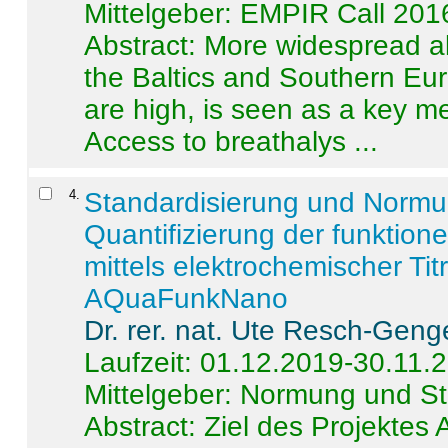
Mittelgeber: EMPIR Call 201
Abstract:
More widespread alc
the Baltics and Southern Eur
are high, is seen as a key m
Access to breathalys ...
4
.
Standardisierung und Norm
Quantifizierung der funktion
mittels elektrochemischer Ti
AQuaFunkNano
Dr. rer. nat. Ute Resch-Geng
Laufzeit: 01.12.2019-30.11.
Mittelgeber: Normung und St
Abstract:
Ziel des Projektes