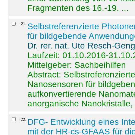
Fragmenten des 16.-19. ...
21
.
Selbstreferenzierte Photon
für bildgebende Anwendun
Dr. rer. nat. Ute Resch-Gen
Laufzeit: 01.10.2016-31.10
Mittelgeber: Sachbeihilfen
Abstract:
Selbstreferenzier
Nanosensoren für bildgeb
aufkonvertierende Nanomate
anorganische Nanokristalle, 
22
.
DFG- Entwicklung eines Int
mit der HR-cs-GFAAS für die