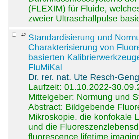
(FLEXIM) für Fluide, welche
zweier Ultraschallpulse basie
42
.
Standardisierung und Norm
Charakterisierung von Fluo
basierten Kalibrierwerkzeug
FluMiKal
Dr. rer. nat. Ute Resch-Gen
Laufzeit: 01.10.2022-30.09
Mittelgeber: Normung und S
Abstract:
Bildgebende Fluore
Mikroskopie, die konfokale
und die Fluoreszenzlebensd
fluorescence lifetime imaging