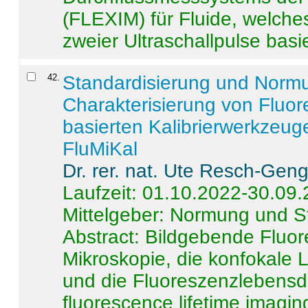
(FLEXIM) für Fluide, welche
zweier Ultraschallpulse basie
42
.
Standardisierung und Norm
Charakterisierung von Fluo
basierten Kalibrierwerkzeug
FluMiKal
Dr. rer. nat. Ute Resch-Gen
Laufzeit: 01.10.2022-30.09
Mittelgeber: Normung und S
Abstract:
Bildgebende Fluore
Mikroskopie, die konfokale
und die Fluoreszenzlebensd
fluorescence lifetime imaging