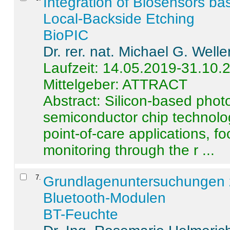
Integration of Biosensors ba
Local-Backside Etching
BioPIC
Dr. rer. nat. Michael G. Welle
Laufzeit: 14.05.2019-31.10.
Mittelgeber: ATTRACT
Abstract:
Silicon-based photo
semiconductor chip technolo
point-of-care applications, f
monitoring through the r ...
7
.
Grundlagenuntersuchungen 
Bluetooth-Modulen
BT-Feuchte