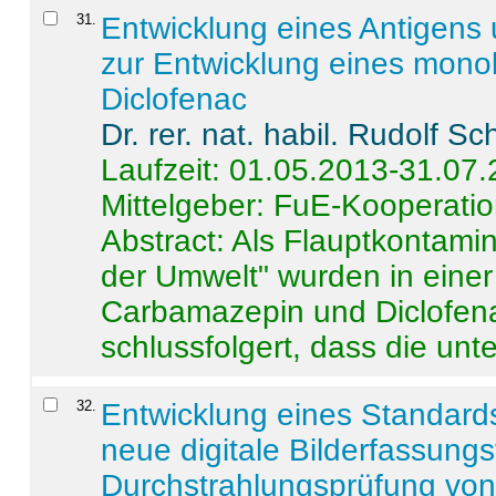
31
.
Entwicklung eines Antigens
zur Entwicklung eines monok
Diclofenac
Dr. rer. nat. habil. Rudolf S
Laufzeit: 01.05.2013-31.07
Mittelgeber: FuE-Kooperatio
Abstract:
Als Flauptkontamin
der Umwelt" wurden in ein
Carbamazepin und Diclofena
schlussfolgert, dass die unter
32
.
Entwicklung eines Standards
neue digitale Bilderfassungs
Durchstrahlungsprüfung vo