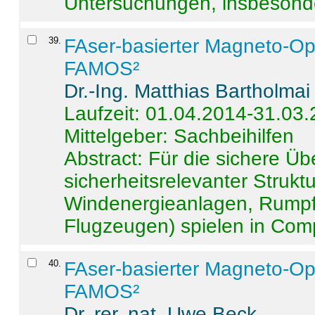
Untersuchungen, insbesonde
39
.
FAser-basierter Magneto-Op
FAMOS²
Dr.-Ing. Matthias Bartholmai
Laufzeit: 01.04.2014-31.03
Mittelgeber: Sachbeihilfen
Abstract:
Für die sichere Ü
sicherheitsrelevanter Strukt
Windenergieanlagen, Rumpf-
Flugzeugen) spielen in Compo
40
.
FAser-basierter Magneto-Op
FAMOS²
Dr. rer. nat. Uwe Beck