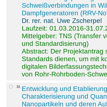
Schweißverbindungen in W
Dampfgeneratoren (RRV-No
Dr. rer. nat. Uwe Zscherpel
Laufzeit: 01.03.2016-31.07
Mittelgeber: TNS (Transfer
und Standardisierung)
Abstract:
Der Projektantrag 
Standards dienen, um mit k
digitalen Bilderfassungstec
von Rohr-Rohrboden-Schwei
33
.
Entwicklung und Etablierun
Charakterisierung und Quant
Nanopartikeln und deren Au