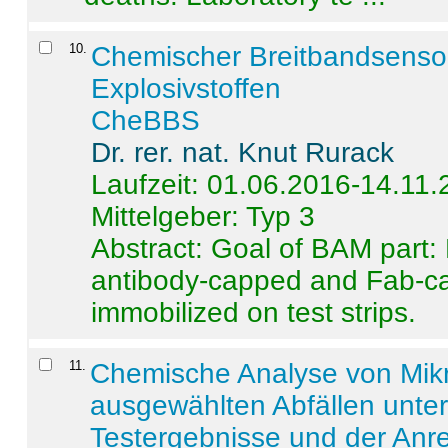
10
.
Chemischer Breitbandsenso
Explosivstoffen
CheBBS
Dr. rer. nat. Knut Rurack
Laufzeit: 01.06.2016-14.11
Mittelgeber: Typ 3
Abstract:
Goal of BAM part: 
antibody-capped and Fab-c
immobilized on test strips.
11
.
Chemische Analyse von Mik
ausgewählten Abfällen unter
Testergebnisse und der Anr