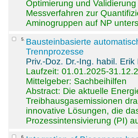
Optimierung und Validierun
Messverfahren zur Quantifiz
Aminogruppen auf NP untersch
5
.
Bausteinbasierte automatisc
Trennprozesse
Priv.-Doz. Dr.-Ing. habil. Eri
Laufzeit: 01.01.2025-31.12.
Mittelgeber: Sachbeihilfen
Abstract:
Die aktuelle Energi
Treibhausgasemissionen dras
innovative Lösungen, die das
Prozessintensivierung (PI) a
6
.