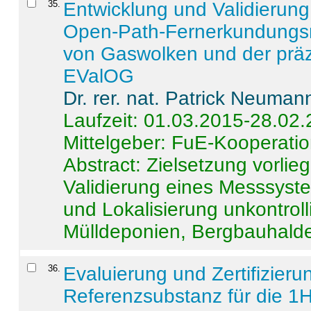
35
.
Entwicklung und Validierung 
Open-Path-Fernerkundungsm
von Gaswolken und der präz
EValOG
Dr. rer. nat. Patrick Neuman
Laufzeit: 01.03.2015-28.02
Mittelgeber: FuE-Kooperatio
Abstract:
Zielsetzung vorlie
Validierung eines Messsyst
und Lokalisierung unkontrol
Mülldeponien, Bergbauhalde
36
.
Evaluierung und Zertifizier
Referenzsubstanz für die 