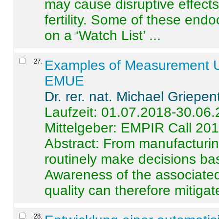
may cause disruptive effects
fertility. Some of these end
on a ‘Watch List’ ...
27
.
Examples of Measurement Un
EMUE
Dr. rer. nat. Michael Griepen
Laufzeit: 01.07.2018-30.06
Mittelgeber: EMPIR Call 20
Abstract:
From manufacturing
routinely make decisions b
Awareness of the associated
quality can therefore mitigate 
28
.