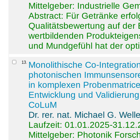
Mittelgeber: Industrielle G
Abstract:
Für Getränke erfol
Qualitätsbewertung auf der
wertbildenden Produkteige
und Mundgefühl hat der opti
13
.
Monolithische Co-Integrati
photonischen Immunsensore
in komplexen Probenmatrice
Entwicklung und Validieru
CoLuM
Dr. rer. nat. Michael G. Welle
Laufzeit: 01.01.2025-31.12
Mittelgeber: Photonik Fors