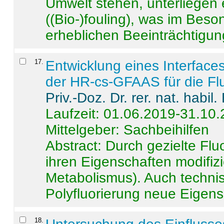
Umwelt stehen, unterliege
((Bio-)fouling), was im Beson
erheblichen Beeinträchtigung
17
.
Entwicklung eines Interface
der HR-cs-GFAAS für die Flu
Priv.-Doz. Dr. rer. nat. habi
Laufzeit: 01.06.2019-31.10
Mittelgeber: Sachbeihilfen
Abstract:
Durch gezielte Flu
ihren Eigenschaften modifizi
Metabolismus). Auch techni
Polyfluorierung neue Eigensc
18
.