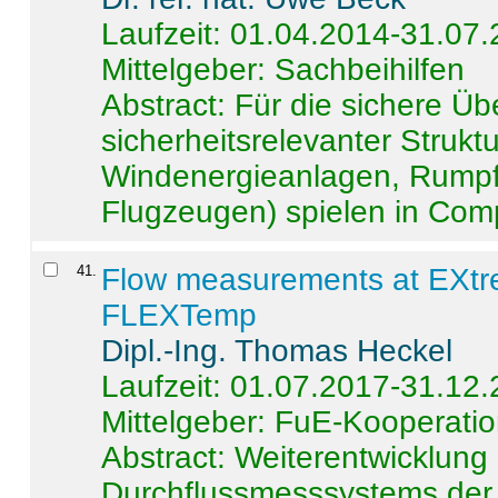
Laufzeit: 01.04.2014-31.07
Mittelgeber: Sachbeihilfen
Abstract:
Für die sichere Ü
sicherheitsrelevanter Strukt
Windenergieanlagen, Rumpf-
Flugzeugen) spielen in Compo
41
.
Flow measurements at EXtr
FLEXTemp
Dipl.-Ing. Thomas Heckel
Laufzeit: 01.07.2017-31.12
Mittelgeber: FuE-Kooperatio
Abstract:
Weiterentwicklun
Durchflussmesssystems der 