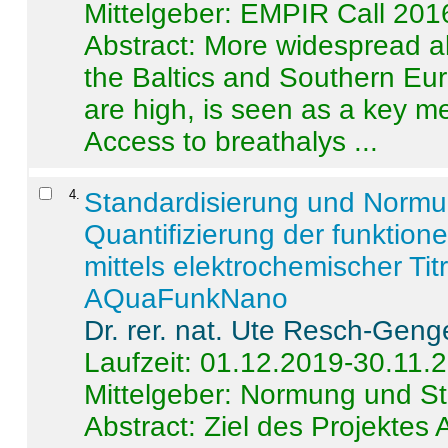
Mittelgeber: EMPIR Call 201
Abstract:
More widespread alc
the Baltics and Southern Eur
are high, is seen as a key m
Access to breathalys ...
4
.
Standardisierung und Norm
Quantifizierung der funktion
mittels elektrochemischer Ti
AQuaFunkNano
Dr. rer. nat. Ute Resch-Geng
Laufzeit: 01.12.2019-30.11.
Mittelgeber: Normung und St
Abstract:
Ziel des Projektes