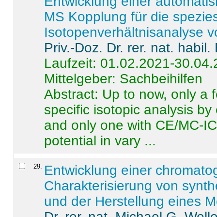
Entwicklung einer automatisi
MS Kopplung für die spezies
Isotopenverhältnisanalyse 
Priv.-Doz. Dr. rer. nat. habi
Laufzeit: 01.02.2021-30.04
Mittelgeber: Sachbeihilfen
Abstract:
Up to now, only a 
specific isotopic analysis 
and only one with CE/MC-ICP
potential in vary ...
29
.
Entwicklung einer chromat
Charakterisierung von synt
und der Herstellung eines M
Dr. rer. nat. Michael G. Welle