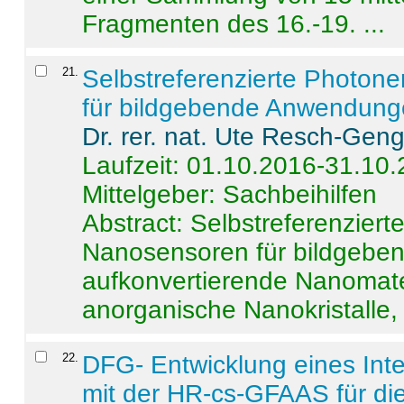
Fragmenten des 16.-19. ...
21
.
Selbstreferenzierte Photon
für bildgebende Anwendun
Dr. rer. nat. Ute Resch-Gen
Laufzeit: 01.10.2016-31.10
Mittelgeber: Sachbeihilfen
Abstract:
Selbstreferenzier
Nanosensoren für bildgeb
aufkonvertierende Nanomate
anorganische Nanokristalle, 
22
.
DFG- Entwicklung eines Int
mit der HR-cs-GFAAS für die