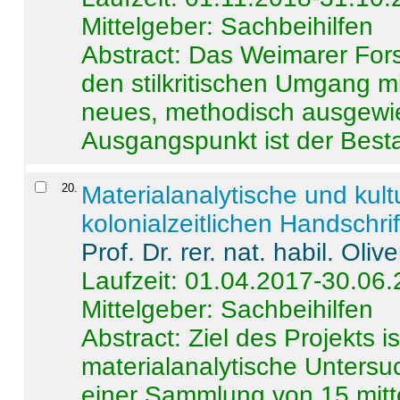
Mittelgeber: Sachbeihilfen
Abstract:
Das Weimarer Forsc
den stilkritischen Umgang m
neues, methodisch ausgewi
Ausgangspunkt ist der Besta
20
.
Materialanalytische und kul
kolonialzeitlichen Handschri
Prof. Dr. rer. nat. habil. Oli
Laufzeit: 01.04.2017-30.06
Mittelgeber: Sachbeihilfen
Abstract:
Ziel des Projekts i
materialanalytische Unters
einer Sammlung von 15 mitt