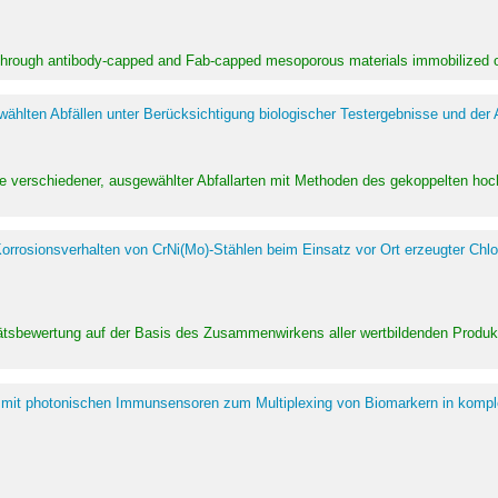
 through antibody-capped and Fab-capped mesoporous materials immobilized on
hlten Abfällen unter Berücksichtigung biologischer Testergebnisse und der
te verschiedener, ausgewählter Abfallarten mit Methoden des gekoppelten 
rrosionsverhalten von CrNi(Mo)-Stählen beim Einsatz vor Ort erzeugter Chlo
alitätsbewertung auf der Basis des Zusammenwirkens aller wertbildenden Pr
 mit photonischen Immunsensoren zum Multiplexing von Biomarkern in kompl