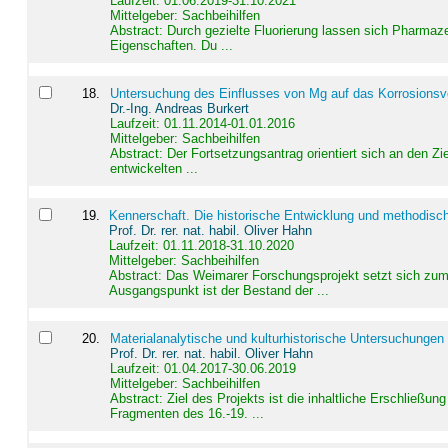
Laufzeit: 01.06.2019-31.10.2021
Mittelgeber: Sachbeihilfen
Abstract:
Durch gezielte Fluorierung lassen sich Pharmaze
Eigenschaften. Du ...
18
.
Untersuchung des Einflusses von Mg auf das Korrosionsver
Dr.-Ing. Andreas Burkert
Laufzeit: 01.11.2014-01.01.2016
Mittelgeber: Sachbeihilfen
Abstract:
Der Fortsetzungsantrag orientiert sich an den Z
entwickelten ...
19
.
Kennerschaft. Die historische Entwicklung und methodisc
Prof. Dr. rer. nat. habil. Oliver Hahn
Laufzeit: 01.11.2018-31.10.2020
Mittelgeber: Sachbeihilfen
Abstract:
Das Weimarer Forschungsprojekt setzt sich zum 
Ausgangspunkt ist der Bestand der ...
20
.
Materialanalytische und kulturhistorische Untersuchungen 
Prof. Dr. rer. nat. habil. Oliver Hahn
Laufzeit: 01.04.2017-30.06.2019
Mittelgeber: Sachbeihilfen
Abstract:
Ziel des Projekts ist die inhaltliche Erschließ
Fragmenten des 16.-19. ...