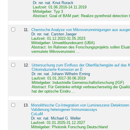
Dr. rer. nat. Knut Rurack
Laufzeit: 01.06.2016-14.11.2019
Mittelgeber: Typ 3
Abstract:
Goal of BAM part: Realize pyrethroid detection
11
.
Chemische Analyse von Mikroverunreinigungen aus ausgewä
Dr. rer. nat. Carsten Jaeger
Laufzeit: 01.12.2022-31.05.2023
Mittelgeber: Umweltbundesamt (UBA)
Abstract:
Im Rahmen des Forschungsprojekts sollen Elua
vermutete Mikroverunreini ...
12
.
Untersuchung zum Einfluss der Oberflächengüte auf das Ko
Chlorinduzierte Korrosion an E
Dr. rer. nat. Johann Wilhelm Erning
Laufzeit: 01.01.2017-30.06.2019
Mittelgeber: Industrielle Gemeinschaftsforschung (IGF)
Abstract:
Für Getränke erfolgt verbraucherseitig die Qu
hat der optische Eindru ...
13
.
Monolithische Co-Integration von Lumineszenz-Detektoren
Validierung heterogener Immunoassays
CoLuM
Dr. rer. nat. Michael G. Weller
Laufzeit: 01.01.2025-31.12.2027
Mittelgeber: Photonik Forschung Deutschland