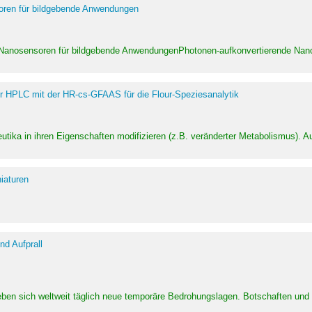
soren für bildgebende Anwendungen
 Nanosensoren für bildgebende AnwendungenPhotonen-aufkonvertierende Nanom
er HPLC mit der HR-cs-GFAAS für die Flour-Speziesanalytik
utika in ihren Eigenschaften modifizieren (z.B. veränderter Metabolismus). A
iaturen
d Aufprall
eben sich weltweit täglich neue temporäre Bedrohungslagen. Botschaften un