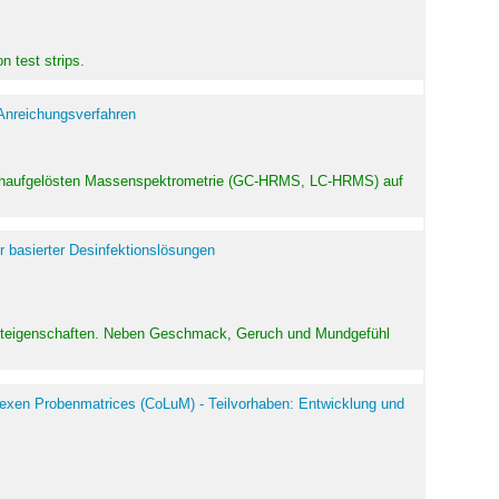
 test strips.
 Anreichungsverfahren
hochaufgelösten Massenspektrometrie (GC-HRMS, LC-HRMS) auf
r basierter Desinfektionslösungen
odukteigenschaften. Neben Geschmack, Geruch und Mundgefühl
exen Probenmatrices (CoLuM) - Teilvorhaben: Entwicklung und