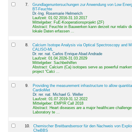
7
.
Grundlagenuntersuchungen zur Anwendung von Low Energ
BT-Feuchte
Dr.-Ing. Rosemarie Helmerich
Laufzeit: 01.02.2016-31.10.2017
Mittelgeber: FuE-Kooperationsprojekt (ZF)
Abstract:
Feuchte in Bauwerken kann derzeit nur relativ 
lokale Daten erfassen ...
8
.
Calcium Isotope Analysis via Optical Spectroscopy and M
CALISO-ML
Dr. rer. nat. Carlos Enrique Abad Andrade
Laufzeit: 01.04.2026-31.03.2029
Mittelgeber: Sachbeihilfen
Abstract:
Calcium (Ca) isotopes serve as powerful markers
project “Calci ...
9
.
Providing the measurement infrastructure to allow quantit
CardioMet
Dr. rer. nat. Michael G. Weller
Laufzeit: 01.07.2019-31.12.2022
Mittelgeber: EMPIR Call 2018
Abstract:
Heart diseases are a major healthcare challenge 
Laboratory te ...
10
.
Chemischer Breitbandsensor für den Nachweis von Explos
CheBBS