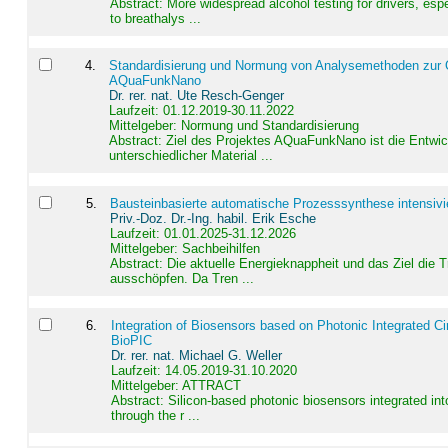
Abstract:
More widespread alcohol testing for drivers, es
to breathalys ...
4
.
Standardisierung und Normung von Analysemethoden zur Qua
AQuaFunkNano
Dr. rer. nat. Ute Resch-Genger
Laufzeit: 01.12.2019-30.11.2022
Mittelgeber: Normung und Standardisierung
Abstract:
Ziel des Projektes AQuaFunkNano ist die Entwic
unterschiedlicher Material ...
5
.
Bausteinbasierte automatische Prozesssynthese intensivi
Priv.-Doz. Dr.-Ing. habil. Erik Esche
Laufzeit: 01.01.2025-31.12.2026
Mittelgeber: Sachbeihilfen
Abstract:
Die aktuelle Energieknappheit und das Ziel die 
ausschöpfen. Da Tren ...
6
.
Integration of Biosensors based on Photonic Integrated Ci
BioPIC
Dr. rer. nat. Michael G. Weller
Laufzeit: 14.05.2019-31.10.2020
Mittelgeber: ATTRACT
Abstract:
Silicon-based photonic biosensors integrated in
through the r ...