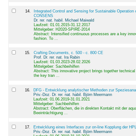
14
.
Integrated Control and Sensing for Sustainable Operation 
CONSENS
Dr. rer. nat. habil. Michael Maiwald
Laufzeit: 01.01.2015-31.12.2017
Mittelgeber: H2020-SPIRE-2014
Abstract:
Intensified continuous processes are a key innov
fashion. To ...
15
.
Crafting Documents, c. 500 - c. 800 CE
Prof. Dr. rer. nat. Ira Rabin
Laufzeit: 01.03.2023-28.02.2026
Mittelgeber: Sachbeihilfen
Abstract:
This innovative project brings together technica
the key tran ...
16
.
DFG - Entwicklung analytischer Methoden zur Speziesanal
Priv.-Doz. Dr. rer. nat. habil. Björn Meermann
Laufzeit: 01.06.2019-31.01.2021
Mittelgeber: Sachbeihilfen
Abstract:
Oberflächen, die in direkten Kontakt mit der aq
Beeinträchtigung ...
17
.
Entwicklung eines Interfaces zur on-line Kopplung der HP
Priv.-Doz. Dr. rer. nat. habil. Björn Meermann