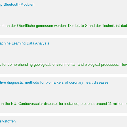
y Bluetooth-Modulen
dicht an der Oberfläche gemessen werden. Der letzte Stand der Technik ist d
achine Learning Data Analysis
 for comprehending geological, environmental, and biological processes. How
ative diagnostic methods for biomarkers of coronary heart diseases
in the EU. Cardiovascular disease, for instance, presents around 11 million n
ivstoffen