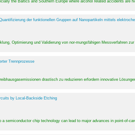
pecially the Baltics and Southern Europe where alcohol related accidents are 
ntifizierung der funktionellen Gruppen auf Nanopartikeln mittels elektroche
klung, Optimierung und Validierung von nor-mungsfähigen Messverfahren zur
erter Trennprozesse
Treibhausgasemissionen drastisch zu reduzieren erfordern innovative Lösungen,
rcuits by Local-Backside Etching
to a semiconductor chip technology can lead to major advances in point-of-car