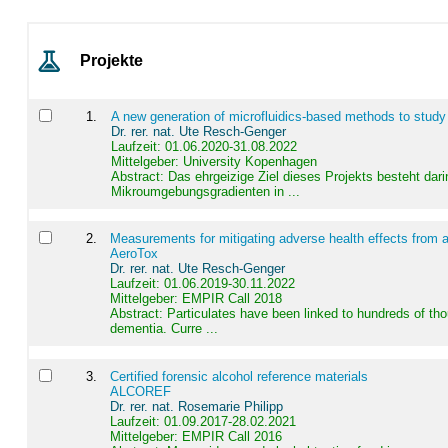
Projekte
1
.
A new generation of microfluidics-based methods to study
Dr. rer. nat. Ute Resch-Genger
Laufzeit: 01.06.2020-31.08.2022
Mittelgeber: University Kopenhagen
Abstract:
Das ehrgeizige Ziel dieses Projekts besteht dari
Mikroumgebungsgradienten in ...
2
.
Measurements for mitigating adverse health effects from a
AeroTox
Dr. rer. nat. Ute Resch-Genger
Laufzeit: 01.06.2019-30.11.2022
Mittelgeber: EMPIR Call 2018
Abstract:
Particulates have been linked to hundreds of th
dementia. Curre ...
3
.
Certified forensic alcohol reference materials
ALCOREF
Dr. rer. nat. Rosemarie Philipp
Laufzeit: 01.09.2017-28.02.2021
Mittelgeber: EMPIR Call 2016