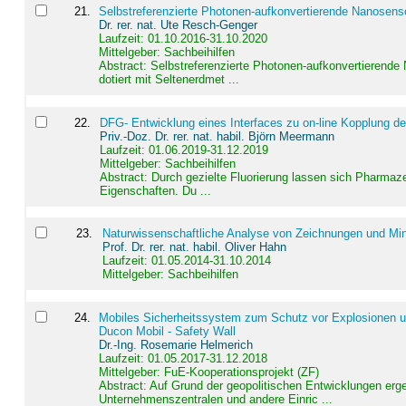
21
.
Selbstreferenzierte Photonen-aufkonvertierende Nanosen
Dr. rer. nat. Ute Resch-Genger
Laufzeit: 01.10.2016-31.10.2020
Mittelgeber: Sachbeihilfen
Abstract:
Selbstreferenzierte Photonen-aufkonvertierende
dotiert mit Seltenerdmet ...
22
.
DFG- Entwicklung eines Interfaces zu on-line Kopplung d
Priv.-Doz. Dr. rer. nat. habil. Björn Meermann
Laufzeit: 01.06.2019-31.12.2019
Mittelgeber: Sachbeihilfen
Abstract:
Durch gezielte Fluorierung lassen sich Pharmaze
Eigenschaften. Du ...
23
.
Naturwissenschaftliche Analyse von Zeichnungen und Min
Prof. Dr. rer. nat. habil. Oliver Hahn
Laufzeit: 01.05.2014-31.10.2014
Mittelgeber: Sachbeihilfen
24
.
Mobiles Sicherheitssystem zum Schutz vor Explosionen un
Ducon Mobil - Safety Wall
Dr.-Ing. Rosemarie Helmerich
Laufzeit: 01.05.2017-31.12.2018
Mittelgeber: FuE-Kooperationsprojekt (ZF)
Abstract:
Auf Grund der geopolitischen Entwicklungen erg
Unternehmenszentralen und andere Einric ...