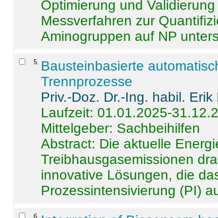
Optimierung und Validierun
Messverfahren zur Quantifiz
Aminogruppen auf NP untersch
5
.
Bausteinbasierte automatisc
Trennprozesse
Priv.-Doz. Dr.-Ing. habil. Eri
Laufzeit: 01.01.2025-31.12.
Mittelgeber: Sachbeihilfen
Abstract:
Die aktuelle Energi
Treibhausgasemissionen dras
innovative Lösungen, die das
Prozessintensivierung (PI) a
6
.