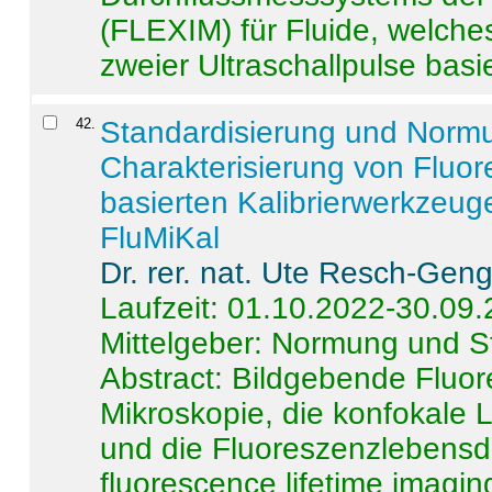
(FLEXIM) für Fluide, welche
zweier Ultraschallpulse basie
42
.
Standardisierung und Norm
Charakterisierung von Fluo
basierten Kalibrierwerkzeug
FluMiKal
Dr. rer. nat. Ute Resch-Gen
Laufzeit: 01.10.2022-30.09
Mittelgeber: Normung und S
Abstract:
Bildgebende Fluore
Mikroskopie, die konfokale
und die Fluoreszenzlebensd
fluorescence lifetime imaging