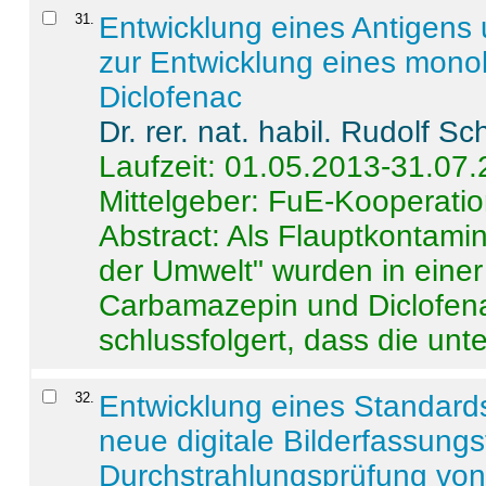
31
.
Entwicklung eines Antigens
zur Entwicklung eines monok
Diclofenac
Dr. rer. nat. habil. Rudolf S
Laufzeit: 01.05.2013-31.07
Mittelgeber: FuE-Kooperatio
Abstract:
Als Flauptkontamin
der Umwelt" wurden in ein
Carbamazepin und Diclofena
schlussfolgert, dass die unter
32
.
Entwicklung eines Standards
neue digitale Bilderfassungs
Durchstrahlungsprüfung vo