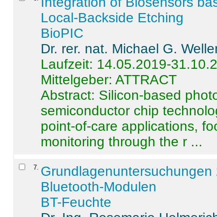
Integration of Biosensors ba
Local-Backside Etching
BioPIC
Dr. rer. nat. Michael G. Welle
Laufzeit: 14.05.2019-31.10.
Mittelgeber: ATTRACT
Abstract:
Silicon-based photo
semiconductor chip technolo
point-of-care applications, f
monitoring through the r ...
7
.
Grundlagenuntersuchungen 
Bluetooth-Modulen
BT-Feuchte