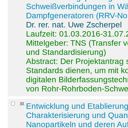
Schweißverbindungen in W
Dampfgeneratoren (RRV-No
Dr. rer. nat. Uwe Zscherpel
Laufzeit: 01.03.2016-31.07
Mittelgeber: TNS (Transfer
und Standardisierung)
Abstract:
Der Projektantrag 
Standards dienen, um mit k
digitalen Bilderfassungstec
von Rohr-Rohrboden-Schwei
33
.
Entwicklung und Etablierun
Charakterisierung und Quant
Nanopartikeln und deren Au