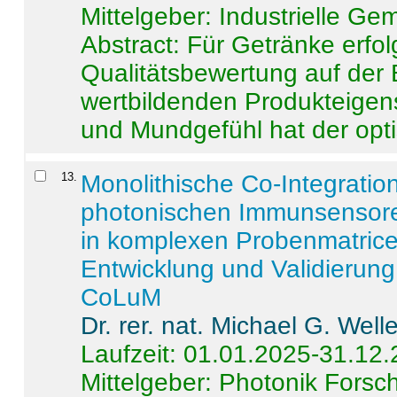
Mittelgeber: Industrielle G
Abstract:
Für Getränke erfol
Qualitätsbewertung auf der
wertbildenden Produkteige
und Mundgefühl hat der opti
13
.
Monolithische Co-Integrati
photonischen Immunsensore
in komplexen Probenmatrice
Entwicklung und Validieru
CoLuM
Dr. rer. nat. Michael G. Welle
Laufzeit: 01.01.2025-31.12
Mittelgeber: Photonik Fors