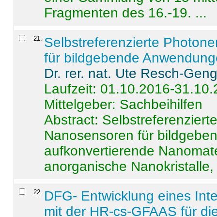
Fragmenten des 16.-19. ...
21
.
Selbstreferenzierte Photon
für bildgebende Anwendun
Dr. rer. nat. Ute Resch-Gen
Laufzeit: 01.10.2016-31.10
Mittelgeber: Sachbeihilfen
Abstract:
Selbstreferenzier
Nanosensoren für bildgeb
aufkonvertierende Nanomate
anorganische Nanokristalle, 
22
.
DFG- Entwicklung eines Int
mit der HR-cs-GFAAS für die