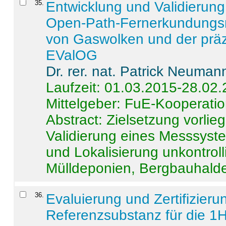
35
.
Entwicklung und Validierung 
Open-Path-Fernerkundungsm
von Gaswolken und der präz
EValOG
Dr. rer. nat. Patrick Neuman
Laufzeit: 01.03.2015-28.02
Mittelgeber: FuE-Kooperatio
Abstract:
Zielsetzung vorlie
Validierung eines Messsyst
und Lokalisierung unkontrol
Mülldeponien, Bergbauhalde
36
.
Evaluierung und Zertifizier
Referenzsubstanz für die 