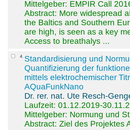
Mittelgeber: EMPIR Call 201
Abstract:
More widespread alc
the Baltics and Southern Eur
are high, is seen as a key m
Access to breathalys ...
4
.
Standardisierung und Norm
Quantifizierung der funktion
mittels elektrochemischer Ti
AQuaFunkNano
Dr. rer. nat. Ute Resch-Geng
Laufzeit: 01.12.2019-30.11.
Mittelgeber: Normung und St
Abstract:
Ziel des Projektes