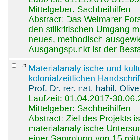
Mittelgeber: Sachbeihilfen
Abstract:
Das Weimarer Forsc
den stilkritischen Umgang m
neues, methodisch ausgewi
Ausgangspunkt ist der Besta
20
.
Materialanalytische und kul
kolonialzeitlichen Handschri
Prof. Dr. rer. nat. habil. Oli
Laufzeit: 01.04.2017-30.06
Mittelgeber: Sachbeihilfen
Abstract:
Ziel des Projekts i
materialanalytische Unters
einer Sammlung von 15 mitt