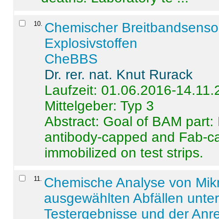
10
.
Chemischer Breitbandsenso
Explosivstoffen
CheBBS
Dr. rer. nat. Knut Rurack
Laufzeit: 01.06.2016-14.11
Mittelgeber: Typ 3
Abstract:
Goal of BAM part: 
antibody-capped and Fab-c
immobilized on test strips.
11
.
Chemische Analyse von Mik
ausgewählten Abfällen unter
Testergebnisse und der Anr