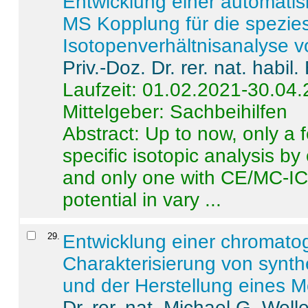
Entwicklung einer automatisi
MS Kopplung für die spezies
Isotopenverhältnisanalyse 
Priv.-Doz. Dr. rer. nat. habi
Laufzeit: 01.02.2021-30.04
Mittelgeber: Sachbeihilfen
Abstract:
Up to now, only a 
specific isotopic analysis 
and only one with CE/MC-ICP
potential in vary ...
29
.
Entwicklung einer chromat
Charakterisierung von synt
und der Herstellung eines M
Dr. rer. nat. Michael G. Welle