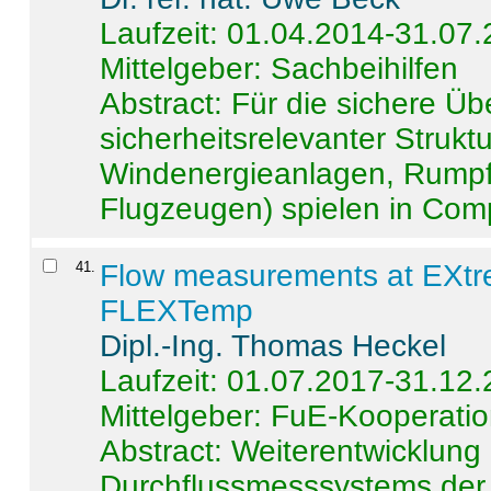
Laufzeit: 01.04.2014-31.07
Mittelgeber: Sachbeihilfen
Abstract:
Für die sichere Ü
sicherheitsrelevanter Strukt
Windenergieanlagen, Rumpf-
Flugzeugen) spielen in Compo
41
.
Flow measurements at EXtr
FLEXTemp
Dipl.-Ing. Thomas Heckel
Laufzeit: 01.07.2017-31.12
Mittelgeber: FuE-Kooperatio
Abstract:
Weiterentwicklun
Durchflussmesssystems der 