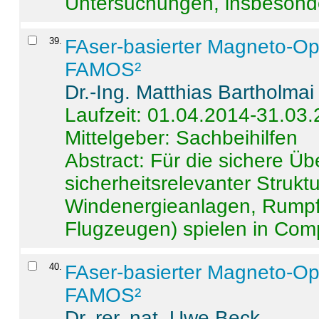
Untersuchungen, insbesonde
39
.
FAser-basierter Magneto-Op
FAMOS²
Dr.-Ing. Matthias Bartholmai
Laufzeit: 01.04.2014-31.03
Mittelgeber: Sachbeihilfen
Abstract:
Für die sichere Ü
sicherheitsrelevanter Strukt
Windenergieanlagen, Rumpf-
Flugzeugen) spielen in Compo
40
.
FAser-basierter Magneto-Op
FAMOS²
Dr. rer. nat. Uwe Beck