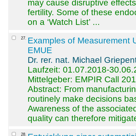
may cause disruptive effects
fertility. Some of these end
on a ‘Watch List’ ...
27
.
Examples of Measurement Un
EMUE
Dr. rer. nat. Michael Griepen
Laufzeit: 01.07.2018-30.06
Mittelgeber: EMPIR Call 20
Abstract:
From manufacturing
routinely make decisions b
Awareness of the associated
quality can therefore mitigate 
28
.