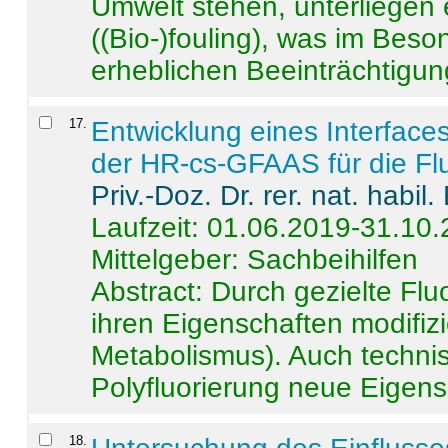
Umwelt stehen, unterliege
((Bio-)fouling), was im Beson
erheblichen Beeinträchtigung
17
.
Entwicklung eines Interface
der HR-cs-GFAAS für die Flu
Priv.-Doz. Dr. rer. nat. habi
Laufzeit: 01.06.2019-31.10
Mittelgeber: Sachbeihilfen
Abstract:
Durch gezielte Flu
ihren Eigenschaften modifizi
Metabolismus). Auch techni
Polyfluorierung neue Eigensc
18
.