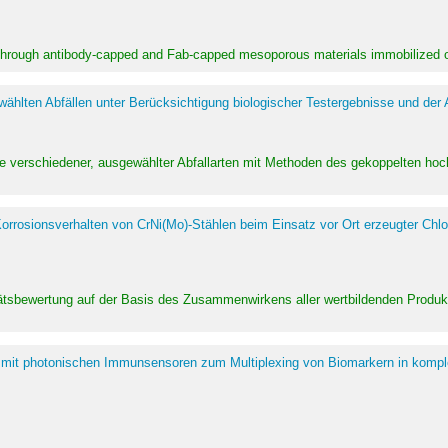
 through antibody-capped and Fab-capped mesoporous materials immobilized on
hlten Abfällen unter Berücksichtigung biologischer Testergebnisse und der
te verschiedener, ausgewählter Abfallarten mit Methoden des gekoppelten 
rrosionsverhalten von CrNi(Mo)-Stählen beim Einsatz vor Ort erzeugter Chlo
alitätsbewertung auf der Basis des Zusammenwirkens aller wertbildenden Pr
 mit photonischen Immunsensoren zum Multiplexing von Biomarkern in kompl