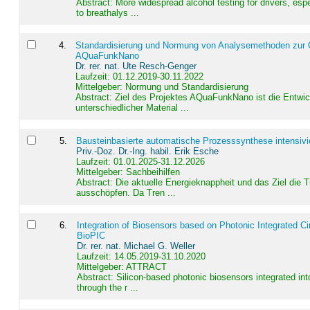
Abstract:
More widespread alcohol testing for drivers, es
to breathalys ...
4
.
Standardisierung und Normung von Analysemethoden zur Qua
AQuaFunkNano
Dr. rer. nat. Ute Resch-Genger
Laufzeit: 01.12.2019-30.11.2022
Mittelgeber: Normung und Standardisierung
Abstract:
Ziel des Projektes AQuaFunkNano ist die Entwic
unterschiedlicher Material ...
5
.
Bausteinbasierte automatische Prozesssynthese intensivi
Priv.-Doz. Dr.-Ing. habil. Erik Esche
Laufzeit: 01.01.2025-31.12.2026
Mittelgeber: Sachbeihilfen
Abstract:
Die aktuelle Energieknappheit und das Ziel die 
ausschöpfen. Da Tren ...
6
.
Integration of Biosensors based on Photonic Integrated Ci
BioPIC
Dr. rer. nat. Michael G. Weller
Laufzeit: 14.05.2019-31.10.2020
Mittelgeber: ATTRACT
Abstract:
Silicon-based photonic biosensors integrated in
through the r ...