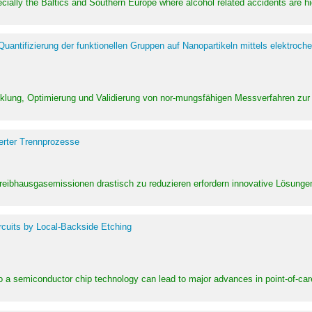
pecially the Baltics and Southern Europe where alcohol related accidents are 
ntifizierung der funktionellen Gruppen auf Nanopartikeln mittels elektroche
klung, Optimierung und Validierung von nor-mungsfähigen Messverfahren zur
erter Trennprozesse
Treibhausgasemissionen drastisch zu reduzieren erfordern innovative Lösungen,
rcuits by Local-Backside Etching
to a semiconductor chip technology can lead to major advances in point-of-car