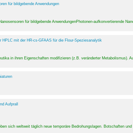
soren für bildgebende Anwendungen
 Nanosensoren für bildgebende AnwendungenPhotonen-aufkonvertierende Nanom
er HPLC mit der HR-cs-GFAAS für die Flour-Speziesanalytik
utika in ihren Eigenschaften modifizieren (z.B. veränderter Metabolismus). A
iaturen
d Aufprall
eben sich weltweit täglich neue temporäre Bedrohungslagen. Botschaften un