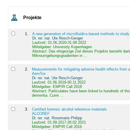
Projekte
1
.
A new generation of microfluidics-based methods to study
Dr. rer. nat. Ute Resch-Genger
Laufzeit: 01.06.2020-31.08.2022
Mittelgeber: University Kopenhagen
Abstract:
Das ehrgeizige Ziel dieses Projekts besteht dari
Mikroumgebungsgradienten in ...
2
.
Measurements for mitigating adverse health effects from a
AeroTox
Dr. rer. nat. Ute Resch-Genger
Laufzeit: 01.06.2019-30.11.2022
Mittelgeber: EMPIR Call 2018
Abstract:
Particulates have been linked to hundreds of th
dementia. Curre ...
3
.
Certified forensic alcohol reference materials
ALCOREF
Dr. rer. nat. Rosemarie Philipp
Laufzeit: 01.09.2017-28.02.2021
Mittelgeber: EMPIR Call 2016