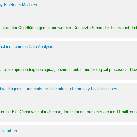
y Bluetooth-Modulen
dicht an der Oberfläche gemessen werden. Der letzte Stand der Technik ist d
achine Learning Data Analysis
 for comprehending geological, environmental, and biological processes. How
ative diagnostic methods for biomarkers of coronary heart diseases
in the EU. Cardiovascular disease, for instance, presents around 11 million n
ivstoffen