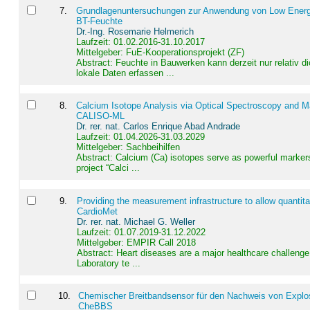
7
.
Grundlagenuntersuchungen zur Anwendung von Low Energ
BT-Feuchte
Dr.-Ing. Rosemarie Helmerich
Laufzeit: 01.02.2016-31.10.2017
Mittelgeber: FuE-Kooperationsprojekt (ZF)
Abstract:
Feuchte in Bauwerken kann derzeit nur relativ 
lokale Daten erfassen ...
8
.
Calcium Isotope Analysis via Optical Spectroscopy and M
CALISO-ML
Dr. rer. nat. Carlos Enrique Abad Andrade
Laufzeit: 01.04.2026-31.03.2029
Mittelgeber: Sachbeihilfen
Abstract:
Calcium (Ca) isotopes serve as powerful markers
project “Calci ...
9
.
Providing the measurement infrastructure to allow quantit
CardioMet
Dr. rer. nat. Michael G. Weller
Laufzeit: 01.07.2019-31.12.2022
Mittelgeber: EMPIR Call 2018
Abstract:
Heart diseases are a major healthcare challenge 
Laboratory te ...
10
.
Chemischer Breitbandsensor für den Nachweis von Explos
CheBBS