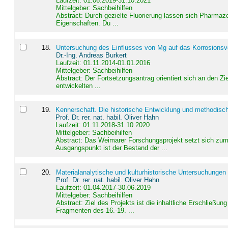
Laufzeit: 01.06.2019-31.10.2021
Mittelgeber: Sachbeihilfen
Abstract:
Durch gezielte Fluorierung lassen sich Pharmaze
Eigenschaften. Du ...
18
.
Untersuchung des Einflusses von Mg auf das Korrosionsver
Dr.-Ing. Andreas Burkert
Laufzeit: 01.11.2014-01.01.2016
Mittelgeber: Sachbeihilfen
Abstract:
Der Fortsetzungsantrag orientiert sich an den Z
entwickelten ...
19
.
Kennerschaft. Die historische Entwicklung und methodisc
Prof. Dr. rer. nat. habil. Oliver Hahn
Laufzeit: 01.11.2018-31.10.2020
Mittelgeber: Sachbeihilfen
Abstract:
Das Weimarer Forschungsprojekt setzt sich zum 
Ausgangspunkt ist der Bestand der ...
20
.
Materialanalytische und kulturhistorische Untersuchungen 
Prof. Dr. rer. nat. habil. Oliver Hahn
Laufzeit: 01.04.2017-30.06.2019
Mittelgeber: Sachbeihilfen
Abstract:
Ziel des Projekts ist die inhaltliche Erschließ
Fragmenten des 16.-19. ...