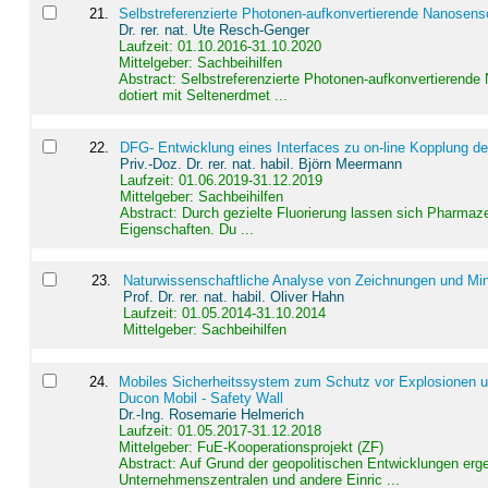
21
.
Selbstreferenzierte Photonen-aufkonvertierende Nanosen
Dr. rer. nat. Ute Resch-Genger
Laufzeit: 01.10.2016-31.10.2020
Mittelgeber: Sachbeihilfen
Abstract:
Selbstreferenzierte Photonen-aufkonvertierende
dotiert mit Seltenerdmet ...
22
.
DFG- Entwicklung eines Interfaces zu on-line Kopplung d
Priv.-Doz. Dr. rer. nat. habil. Björn Meermann
Laufzeit: 01.06.2019-31.12.2019
Mittelgeber: Sachbeihilfen
Abstract:
Durch gezielte Fluorierung lassen sich Pharmaze
Eigenschaften. Du ...
23
.
Naturwissenschaftliche Analyse von Zeichnungen und Min
Prof. Dr. rer. nat. habil. Oliver Hahn
Laufzeit: 01.05.2014-31.10.2014
Mittelgeber: Sachbeihilfen
24
.
Mobiles Sicherheitssystem zum Schutz vor Explosionen un
Ducon Mobil - Safety Wall
Dr.-Ing. Rosemarie Helmerich
Laufzeit: 01.05.2017-31.12.2018
Mittelgeber: FuE-Kooperationsprojekt (ZF)
Abstract:
Auf Grund der geopolitischen Entwicklungen erg
Unternehmenszentralen und andere Einric ...