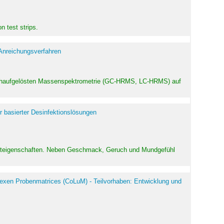
 test strips.
 Anreichungsverfahren
hochaufgelösten Massenspektrometrie (GC-HRMS, LC-HRMS) auf
r basierter Desinfektionslösungen
odukteigenschaften. Neben Geschmack, Geruch und Mundgefühl
exen Probenmatrices (CoLuM) - Teilvorhaben: Entwicklung und