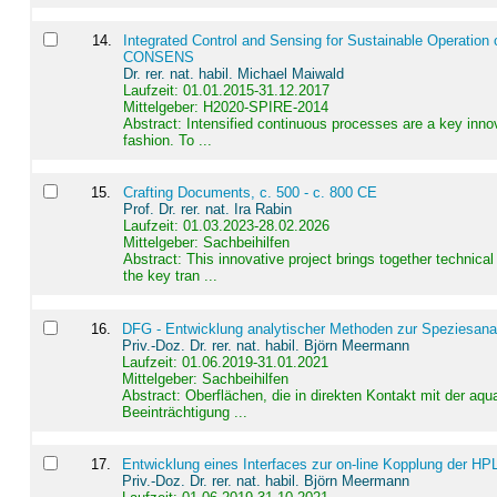
14
.
Integrated Control and Sensing for Sustainable Operation 
CONSENS
Dr. rer. nat. habil. Michael Maiwald
Laufzeit: 01.01.2015-31.12.2017
Mittelgeber: H2020-SPIRE-2014
Abstract:
Intensified continuous processes are a key innov
fashion. To ...
15
.
Crafting Documents, c. 500 - c. 800 CE
Prof. Dr. rer. nat. Ira Rabin
Laufzeit: 01.03.2023-28.02.2026
Mittelgeber: Sachbeihilfen
Abstract:
This innovative project brings together technica
the key tran ...
16
.
DFG - Entwicklung analytischer Methoden zur Speziesanal
Priv.-Doz. Dr. rer. nat. habil. Björn Meermann
Laufzeit: 01.06.2019-31.01.2021
Mittelgeber: Sachbeihilfen
Abstract:
Oberflächen, die in direkten Kontakt mit der aq
Beeinträchtigung ...
17
.
Entwicklung eines Interfaces zur on-line Kopplung der HP
Priv.-Doz. Dr. rer. nat. habil. Björn Meermann