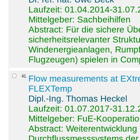
Laufzeit: 01.04.2014-31.07
Mittelgeber: Sachbeihilfen
Abstract:
Für die sichere Ü
sicherheitsrelevanter Strukt
Windenergieanlagen, Rumpf-
Flugzeugen) spielen in Compo
41
.
Flow measurements at EXtr
FLEXTemp
Dipl.-Ing. Thomas Heckel
Laufzeit: 01.07.2017-31.12
Mittelgeber: FuE-Kooperatio
Abstract:
Weiterentwicklun
Durchflussmesssystems der 