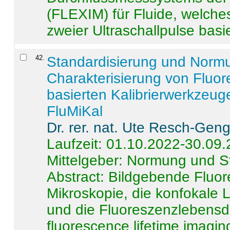
(FLEXIM) für Fluide, welche
zweier Ultraschallpulse basie
42
.
Standardisierung und Norm
Charakterisierung von Fluo
basierten Kalibrierwerkzeug
FluMiKal
Dr. rer. nat. Ute Resch-Gen
Laufzeit: 01.10.2022-30.09
Mittelgeber: Normung und S
Abstract:
Bildgebende Fluore
Mikroskopie, die konfokale
und die Fluoreszenzlebensd
fluorescence lifetime imaging