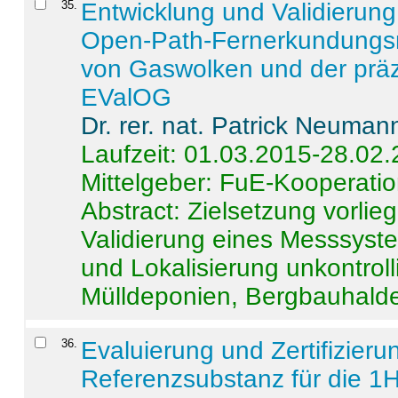
35
.
Entwicklung und Validierung 
Open-Path-Fernerkundungsm
von Gaswolken und der präz
EValOG
Dr. rer. nat. Patrick Neuman
Laufzeit: 01.03.2015-28.02
Mittelgeber: FuE-Kooperatio
Abstract:
Zielsetzung vorlie
Validierung eines Messsyst
und Lokalisierung unkontrol
Mülldeponien, Bergbauhalde
36
.
Evaluierung und Zertifizier
Referenzsubstanz für die 