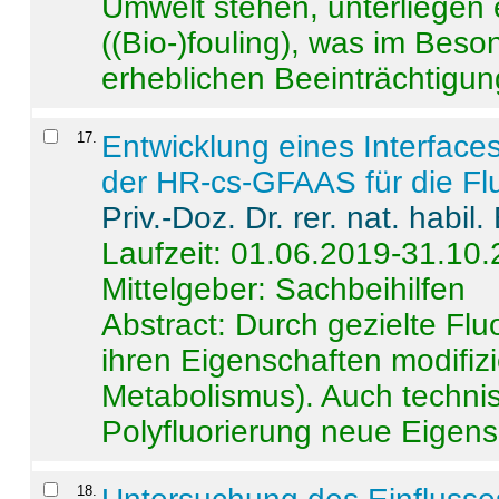
Umwelt stehen, unterliege
((Bio-)fouling), was im Beson
erheblichen Beeinträchtigung
17
.
Entwicklung eines Interface
der HR-cs-GFAAS für die Flu
Priv.-Doz. Dr. rer. nat. habi
Laufzeit: 01.06.2019-31.10
Mittelgeber: Sachbeihilfen
Abstract:
Durch gezielte Flu
ihren Eigenschaften modifizi
Metabolismus). Auch techni
Polyfluorierung neue Eigensc
18
.