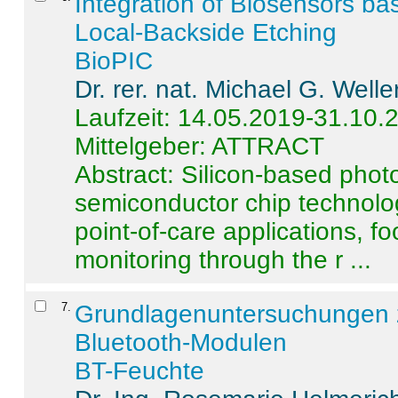
Integration of Biosensors ba
Local-Backside Etching
BioPIC
Dr. rer. nat. Michael G. Welle
Laufzeit: 14.05.2019-31.10.
Mittelgeber: ATTRACT
Abstract:
Silicon-based photo
semiconductor chip technolo
point-of-care applications, f
monitoring through the r ...
7
.
Grundlagenuntersuchungen 
Bluetooth-Modulen
BT-Feuchte