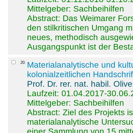
Mittelgeber: Sachbeihilfen
Abstract:
Das Weimarer Forsc
den stilkritischen Umgang m
neues, methodisch ausgewi
Ausgangspunkt ist der Besta
20
.
Materialanalytische und kul
kolonialzeitlichen Handschri
Prof. Dr. rer. nat. habil. Oli
Laufzeit: 01.04.2017-30.06
Mittelgeber: Sachbeihilfen
Abstract:
Ziel des Projekts i
materialanalytische Unters
einer Sammlung von 15 mitt