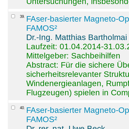
Untersuchungen, insbesonde
39
.
FAser-basierter Magneto-Op
FAMOS²
Dr.-Ing. Matthias Bartholmai
Laufzeit: 01.04.2014-31.03
Mittelgeber: Sachbeihilfen
Abstract:
Für die sichere Ü
sicherheitsrelevanter Strukt
Windenergieanlagen, Rumpf-
Flugzeugen) spielen in Compo
40
.
FAser-basierter Magneto-Op
FAMOS²
Dr. rer. nat. Uwe Beck