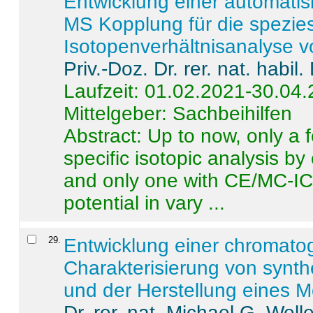
Entwicklung einer automatisi
MS Kopplung für die spezies
Isotopenverhältnisanalyse 
Priv.-Doz. Dr. rer. nat. habi
Laufzeit: 01.02.2021-30.04
Mittelgeber: Sachbeihilfen
Abstract:
Up to now, only a 
specific isotopic analysis 
and only one with CE/MC-ICP
potential in vary ...
29
.
Entwicklung einer chromat
Charakterisierung von synt
und der Herstellung eines M
Dr. rer. nat. Michael G. Welle