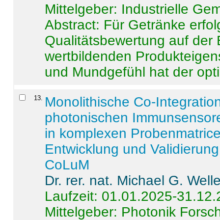
Mittelgeber: Industrielle G
Abstract:
Für Getränke erfol
Qualitätsbewertung auf der
wertbildenden Produkteige
und Mundgefühl hat der opti
13
.
Monolithische Co-Integrati
photonischen Immunsensore
in komplexen Probenmatrice
Entwicklung und Validieru
CoLuM
Dr. rer. nat. Michael G. Welle
Laufzeit: 01.01.2025-31.12
Mittelgeber: Photonik Fors