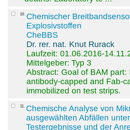
10
.
Chemischer Breitbandsenso
Explosivstoffen
CheBBS
Dr. rer. nat. Knut Rurack
Laufzeit: 01.06.2016-14.11
Mittelgeber: Typ 3
Abstract:
Goal of BAM part: 
antibody-capped and Fab-c
immobilized on test strips.
11
.
Chemische Analyse von Mik
ausgewählten Abfällen unter
Testergebnisse und der Anr