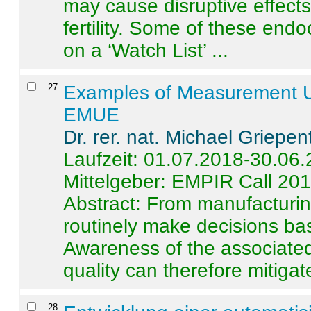
may cause disruptive effects
fertility. Some of these end
on a ‘Watch List’ ...
27
.
Examples of Measurement Un
EMUE
Dr. rer. nat. Michael Griepen
Laufzeit: 01.07.2018-30.06
Mittelgeber: EMPIR Call 20
Abstract:
From manufacturing
routinely make decisions b
Awareness of the associated
quality can therefore mitigate 
28
.