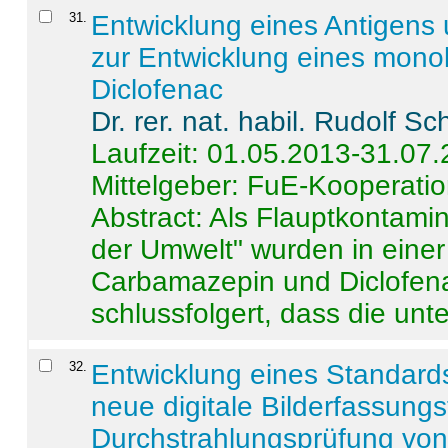
31
.
Entwicklung eines Antigens
zur Entwicklung eines monok
Diclofenac
Dr. rer. nat. habil. Rudolf S
Laufzeit: 01.05.2013-31.07
Mittelgeber: FuE-Kooperatio
Abstract:
Als Flauptkontamin
der Umwelt" wurden in ein
Carbamazepin und Diclofena
schlussfolgert, dass die unter
32
.
Entwicklung eines Standards
neue digitale Bilderfassungs
Durchstrahlungsprüfung vo