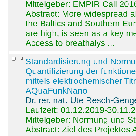
Mittelgeber: EMPIR Call 201
Abstract:
More widespread alc
the Baltics and Southern Eur
are high, is seen as a key m
Access to breathalys ...
4
.
Standardisierung und Norm
Quantifizierung der funktion
mittels elektrochemischer Ti
AQuaFunkNano
Dr. rer. nat. Ute Resch-Geng
Laufzeit: 01.12.2019-30.11.
Mittelgeber: Normung und St
Abstract:
Ziel des Projektes