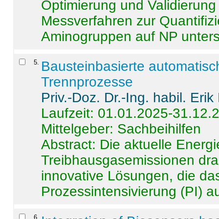
Optimierung und Validierun
Messverfahren zur Quantifiz
Aminogruppen auf NP untersch
5
.
Bausteinbasierte automatisc
Trennprozesse
Priv.-Doz. Dr.-Ing. habil. Eri
Laufzeit: 01.01.2025-31.12.
Mittelgeber: Sachbeihilfen
Abstract:
Die aktuelle Energi
Treibhausgasemissionen dras
innovative Lösungen, die das
Prozessintensivierung (PI) a
6
.