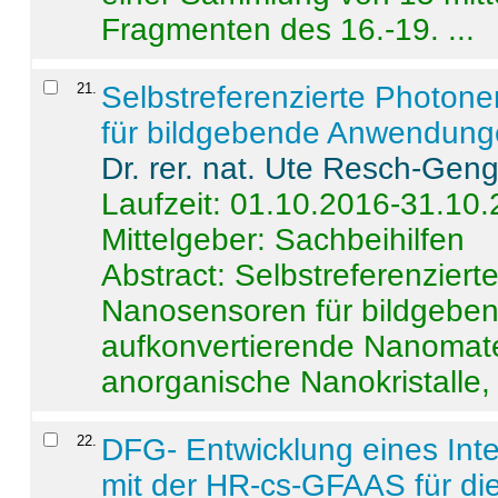
Fragmenten des 16.-19. ...
21
.
Selbstreferenzierte Photon
für bildgebende Anwendun
Dr. rer. nat. Ute Resch-Gen
Laufzeit: 01.10.2016-31.10
Mittelgeber: Sachbeihilfen
Abstract:
Selbstreferenzier
Nanosensoren für bildgeb
aufkonvertierende Nanomate
anorganische Nanokristalle, 
22
.
DFG- Entwicklung eines Int
mit der HR-cs-GFAAS für die