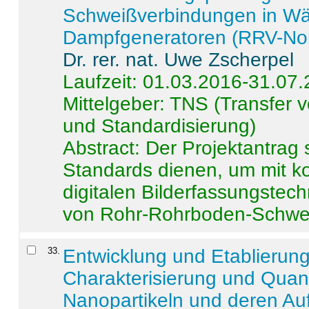
Schweißverbindungen in W
Dampfgeneratoren (RRV-No
Dr. rer. nat. Uwe Zscherpel
Laufzeit: 01.03.2016-31.07
Mittelgeber: TNS (Transfer
und Standardisierung)
Abstract:
Der Projektantrag 
Standards dienen, um mit k
digitalen Bilderfassungstec
von Rohr-Rohrboden-Schwei
33
.
Entwicklung und Etablierun
Charakterisierung und Quant
Nanopartikeln und deren Au