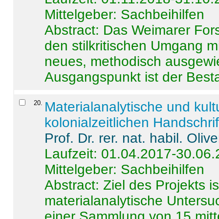
Mittelgeber: Sachbeihilfen
Abstract:
Das Weimarer Forsc
den stilkritischen Umgang m
neues, methodisch ausgewi
Ausgangspunkt ist der Besta
20
.
Materialanalytische und kul
kolonialzeitlichen Handschri
Prof. Dr. rer. nat. habil. Oli
Laufzeit: 01.04.2017-30.06
Mittelgeber: Sachbeihilfen
Abstract:
Ziel des Projekts i
materialanalytische Unters
einer Sammlung von 15 mitt