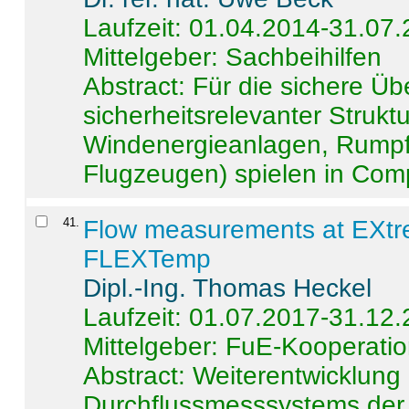
Laufzeit: 01.04.2014-31.07
Mittelgeber: Sachbeihilfen
Abstract:
Für die sichere Ü
sicherheitsrelevanter Strukt
Windenergieanlagen, Rumpf-
Flugzeugen) spielen in Compo
41
.
Flow measurements at EXtr
FLEXTemp
Dipl.-Ing. Thomas Heckel
Laufzeit: 01.07.2017-31.12
Mittelgeber: FuE-Kooperatio
Abstract:
Weiterentwicklun
Durchflussmesssystems der 