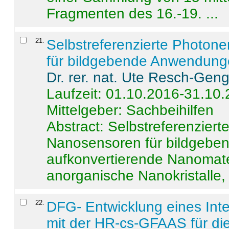
Fragmenten des 16.-19. ...
21
.
Selbstreferenzierte Photon
für bildgebende Anwendun
Dr. rer. nat. Ute Resch-Gen
Laufzeit: 01.10.2016-31.10
Mittelgeber: Sachbeihilfen
Abstract:
Selbstreferenzier
Nanosensoren für bildgeb
aufkonvertierende Nanomate
anorganische Nanokristalle, 
22
.
DFG- Entwicklung eines Int
mit der HR-cs-GFAAS für die