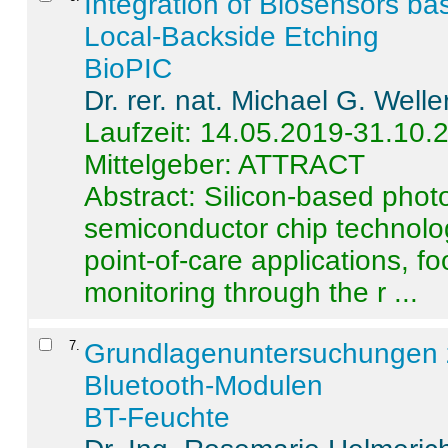
Integration of Biosensors ba
Local-Backside Etching
BioPIC
Dr. rer. nat. Michael G. Welle
Laufzeit: 14.05.2019-31.10.
Mittelgeber: ATTRACT
Abstract:
Silicon-based photo
semiconductor chip technolo
point-of-care applications, f
monitoring through the r ...
7
.
Grundlagenuntersuchungen 
Bluetooth-Modulen
BT-Feuchte