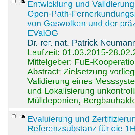
35
.
Entwicklung und Validierung 
Open-Path-Fernerkundungsm
von Gaswolken und der präz
EValOG
Dr. rer. nat. Patrick Neuman
Laufzeit: 01.03.2015-28.02
Mittelgeber: FuE-Kooperatio
Abstract:
Zielsetzung vorlie
Validierung eines Messsyst
und Lokalisierung unkontrol
Mülldeponien, Bergbauhalde
36
.
Evaluierung und Zertifizier
Referenzsubstanz für die 