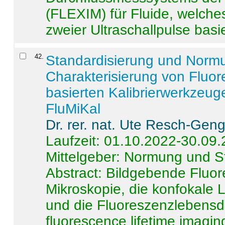
(FLEXIM) für Fluide, welche
zweier Ultraschallpulse basie
42
.
Standardisierung und Norm
Charakterisierung von Fluo
basierten Kalibrierwerkzeug
FluMiKal
Dr. rer. nat. Ute Resch-Gen
Laufzeit: 01.10.2022-30.09
Mittelgeber: Normung und S
Abstract:
Bildgebende Fluore
Mikroskopie, die konfokale
und die Fluoreszenzlebensd
fluorescence lifetime imaging