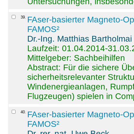
Untersuchungen, insbesonde
39
.
FAser-basierter Magneto-Op
FAMOS²
Dr.-Ing. Matthias Bartholmai
Laufzeit: 01.04.2014-31.03
Mittelgeber: Sachbeihilfen
Abstract:
Für die sichere Ü
sicherheitsrelevanter Strukt
Windenergieanlagen, Rumpf-
Flugzeugen) spielen in Compo
40
.
FAser-basierter Magneto-Op
FAMOS²
Dr. rer. nat. Uwe Beck