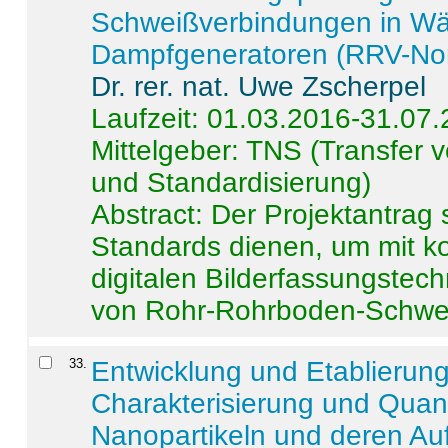
Schweißverbindungen in W
Dampfgeneratoren (RRV-No
Dr. rer. nat. Uwe Zscherpel
Laufzeit: 01.03.2016-31.07
Mittelgeber: TNS (Transfer
und Standardisierung)
Abstract:
Der Projektantrag 
Standards dienen, um mit k
digitalen Bilderfassungstec
von Rohr-Rohrboden-Schwei
33
.
Entwicklung und Etablierun
Charakterisierung und Quant
Nanopartikeln und deren Au