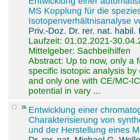
Entwicklung einer automatisi
MS Kopplung für die spezies
Isotopenverhältnisanalyse 
Priv.-Doz. Dr. rer. nat. habi
Laufzeit: 01.02.2021-30.04
Mittelgeber: Sachbeihilfen
Abstract:
Up to now, only a 
specific isotopic analysis 
and only one with CE/MC-ICP
potential in vary ...
29
.
Entwicklung einer chromat
Charakterisierung von synt
und der Herstellung eines M
Dr. rer. nat. Michael G. Welle