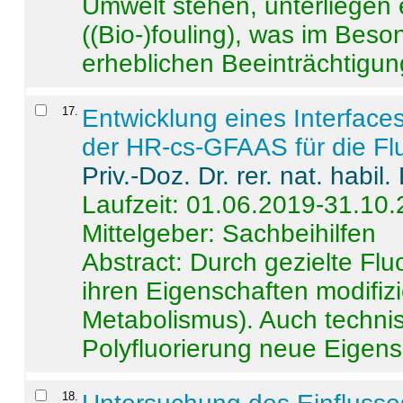
Umwelt stehen, unterliege
((Bio-)fouling), was im Beson
erheblichen Beeinträchtigung
17
.
Entwicklung eines Interface
der HR-cs-GFAAS für die Flu
Priv.-Doz. Dr. rer. nat. habi
Laufzeit: 01.06.2019-31.10
Mittelgeber: Sachbeihilfen
Abstract:
Durch gezielte Flu
ihren Eigenschaften modifizi
Metabolismus). Auch techni
Polyfluorierung neue Eigensc
18
.