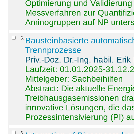
Optimierung und Validierun
Messverfahren zur Quantifiz
Aminogruppen auf NP untersch
5
.
Bausteinbasierte automatisc
Trennprozesse
Priv.-Doz. Dr.-Ing. habil. Eri
Laufzeit: 01.01.2025-31.12.
Mittelgeber: Sachbeihilfen
Abstract:
Die aktuelle Energi
Treibhausgasemissionen dras
innovative Lösungen, die das
Prozessintensivierung (PI) a
6
.