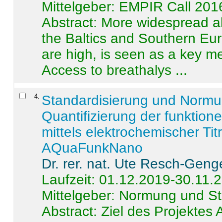
Mittelgeber: EMPIR Call 201
Abstract:
More widespread alc
the Baltics and Southern Eur
are high, is seen as a key m
Access to breathalys ...
4
.
Standardisierung und Norm
Quantifizierung der funktion
mittels elektrochemischer Ti
AQuaFunkNano
Dr. rer. nat. Ute Resch-Geng
Laufzeit: 01.12.2019-30.11.
Mittelgeber: Normung und St
Abstract:
Ziel des Projektes