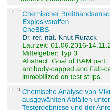
10
.
Chemischer Breitbandsenso
Explosivstoffen
CheBBS
Dr. rer. nat. Knut Rurack
Laufzeit: 01.06.2016-14.11
Mittelgeber: Typ 3
Abstract:
Goal of BAM part: 
antibody-capped and Fab-c
immobilized on test strips.
11
.
Chemische Analyse von Mik
ausgewählten Abfällen unter
Testergebnisse und der Anr