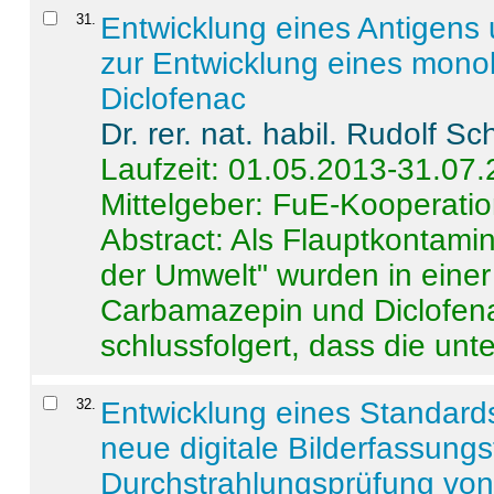
31
.
Entwicklung eines Antigens
zur Entwicklung eines monok
Diclofenac
Dr. rer. nat. habil. Rudolf S
Laufzeit: 01.05.2013-31.07
Mittelgeber: FuE-Kooperatio
Abstract:
Als Flauptkontamin
der Umwelt" wurden in ein
Carbamazepin und Diclofena
schlussfolgert, dass die unter
32
.
Entwicklung eines Standards
neue digitale Bilderfassungs
Durchstrahlungsprüfung vo