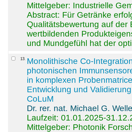
Mittelgeber: Industrielle G
Abstract:
Für Getränke erfol
Qualitätsbewertung auf der
wertbildenden Produkteige
und Mundgefühl hat der opti
13
.
Monolithische Co-Integrati
photonischen Immunsensore
in komplexen Probenmatrice
Entwicklung und Validieru
CoLuM
Dr. rer. nat. Michael G. Welle
Laufzeit: 01.01.2025-31.12
Mittelgeber: Photonik Fors