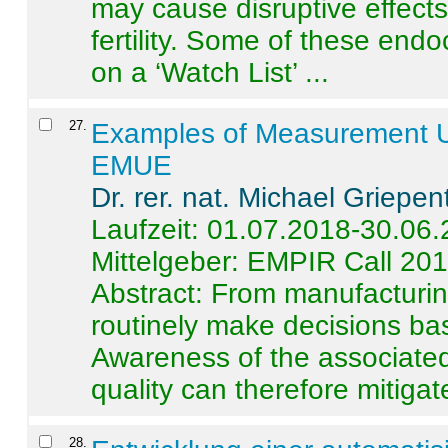
may cause disruptive effects
fertility. Some of these end
on a ‘Watch List’ ...
27
.
Examples of Measurement Un
EMUE
Dr. rer. nat. Michael Griepen
Laufzeit: 01.07.2018-30.06
Mittelgeber: EMPIR Call 20
Abstract:
From manufacturing
routinely make decisions b
Awareness of the associated
quality can therefore mitigate 
28
.