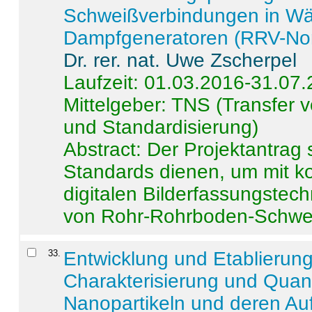
Schweißverbindungen in W
Dampfgeneratoren (RRV-No
Dr. rer. nat. Uwe Zscherpel
Laufzeit: 01.03.2016-31.07
Mittelgeber: TNS (Transfer
und Standardisierung)
Abstract:
Der Projektantrag 
Standards dienen, um mit k
digitalen Bilderfassungstec
von Rohr-Rohrboden-Schwei
33
.
Entwicklung und Etablierun
Charakterisierung und Quant
Nanopartikeln und deren Au