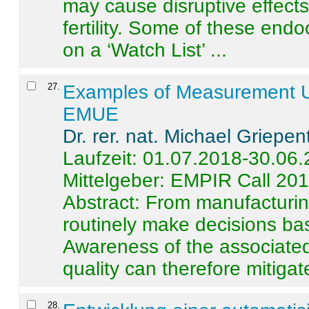
may cause disruptive effects
fertility. Some of these end
on a ‘Watch List’ ...
27
.
Examples of Measurement Un
EMUE
Dr. rer. nat. Michael Griepen
Laufzeit: 01.07.2018-30.06
Mittelgeber: EMPIR Call 20
Abstract:
From manufacturing
routinely make decisions b
Awareness of the associated
quality can therefore mitigate 
28
.