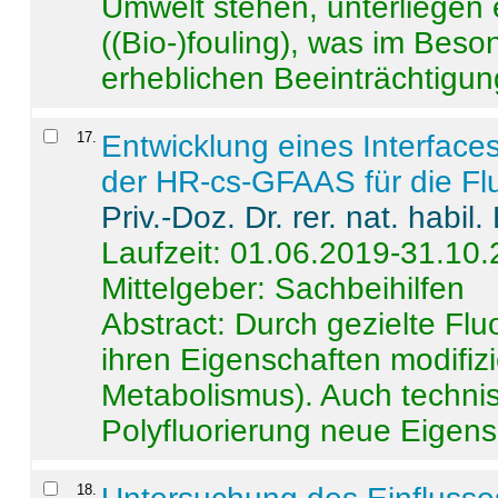
Umwelt stehen, unterliege
((Bio-)fouling), was im Beson
erheblichen Beeinträchtigung
17
.
Entwicklung eines Interface
der HR-cs-GFAAS für die Flu
Priv.-Doz. Dr. rer. nat. habi
Laufzeit: 01.06.2019-31.10
Mittelgeber: Sachbeihilfen
Abstract:
Durch gezielte Flu
ihren Eigenschaften modifizi
Metabolismus). Auch techni
Polyfluorierung neue Eigensc
18
.