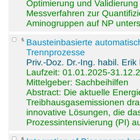
Optimierung und Validierun
Messverfahren zur Quantifiz
Aminogruppen auf NP untersch
5
.
Bausteinbasierte automatisc
Trennprozesse
Priv.-Doz. Dr.-Ing. habil. Eri
Laufzeit: 01.01.2025-31.12.
Mittelgeber: Sachbeihilfen
Abstract:
Die aktuelle Energi
Treibhausgasemissionen dras
innovative Lösungen, die das
Prozessintensivierung (PI) a
6
.