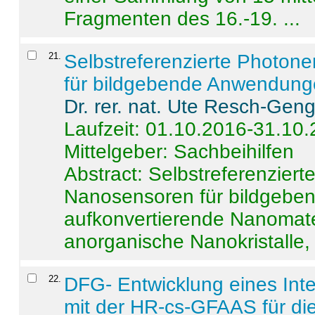
Fragmenten des 16.-19. ...
21
.
Selbstreferenzierte Photon
für bildgebende Anwendun
Dr. rer. nat. Ute Resch-Gen
Laufzeit: 01.10.2016-31.10
Mittelgeber: Sachbeihilfen
Abstract:
Selbstreferenzier
Nanosensoren für bildgeb
aufkonvertierende Nanomate
anorganische Nanokristalle, 
22
.
DFG- Entwicklung eines Int
mit der HR-cs-GFAAS für die