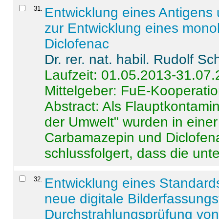
31
.
Entwicklung eines Antigens
zur Entwicklung eines monok
Diclofenac
Dr. rer. nat. habil. Rudolf S
Laufzeit: 01.05.2013-31.07
Mittelgeber: FuE-Kooperatio
Abstract:
Als Flauptkontamin
der Umwelt" wurden in ein
Carbamazepin und Diclofena
schlussfolgert, dass die unter
32
.
Entwicklung eines Standards
neue digitale Bilderfassungs
Durchstrahlungsprüfung vo