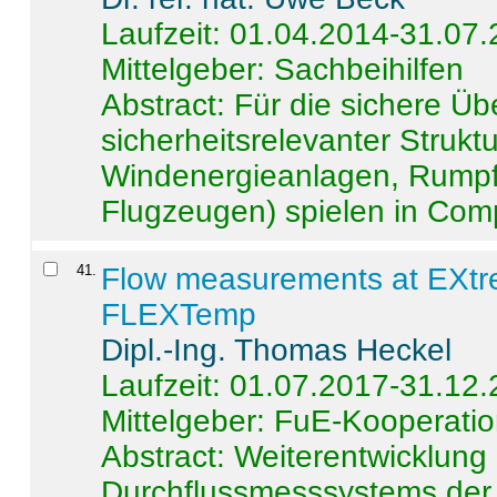
Laufzeit: 01.04.2014-31.07
Mittelgeber: Sachbeihilfen
Abstract:
Für die sichere Ü
sicherheitsrelevanter Strukt
Windenergieanlagen, Rumpf-
Flugzeugen) spielen in Compo
41
.
Flow measurements at EXtr
FLEXTemp
Dipl.-Ing. Thomas Heckel
Laufzeit: 01.07.2017-31.12
Mittelgeber: FuE-Kooperatio
Abstract:
Weiterentwicklun
Durchflussmesssystems der 