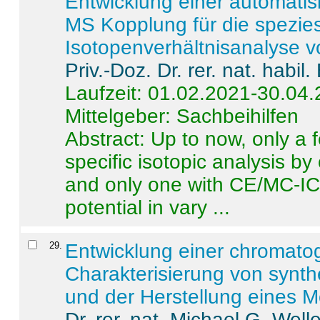
Entwicklung einer automatisi
MS Kopplung für die spezies
Isotopenverhältnisanalyse 
Priv.-Doz. Dr. rer. nat. habi
Laufzeit: 01.02.2021-30.04
Mittelgeber: Sachbeihilfen
Abstract:
Up to now, only a 
specific isotopic analysis 
and only one with CE/MC-ICP
potential in vary ...
29
.
Entwicklung einer chromat
Charakterisierung von synt
und der Herstellung eines M
Dr. rer. nat. Michael G. Welle