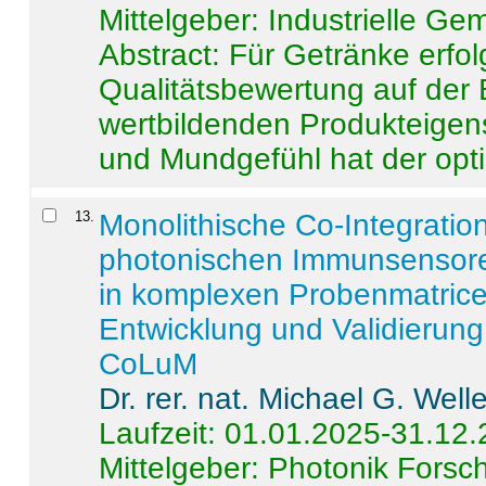
Mittelgeber: Industrielle G
Abstract:
Für Getränke erfol
Qualitätsbewertung auf der
wertbildenden Produkteige
und Mundgefühl hat der opti
13
.
Monolithische Co-Integrati
photonischen Immunsensore
in komplexen Probenmatrice
Entwicklung und Validieru
CoLuM
Dr. rer. nat. Michael G. Welle
Laufzeit: 01.01.2025-31.12
Mittelgeber: Photonik Fors