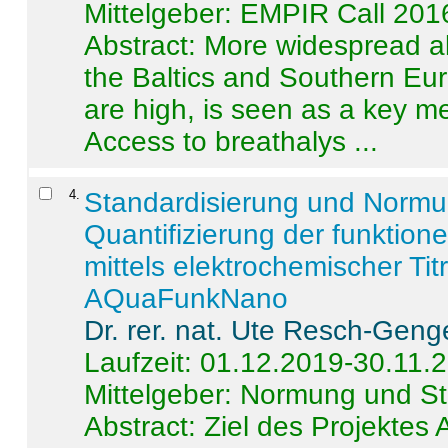
Mittelgeber: EMPIR Call 201
Abstract:
More widespread alc
the Baltics and Southern Eur
are high, is seen as a key m
Access to breathalys ...
4
.
Standardisierung und Norm
Quantifizierung der funktion
mittels elektrochemischer Ti
AQuaFunkNano
Dr. rer. nat. Ute Resch-Geng
Laufzeit: 01.12.2019-30.11.
Mittelgeber: Normung und St
Abstract:
Ziel des Projektes