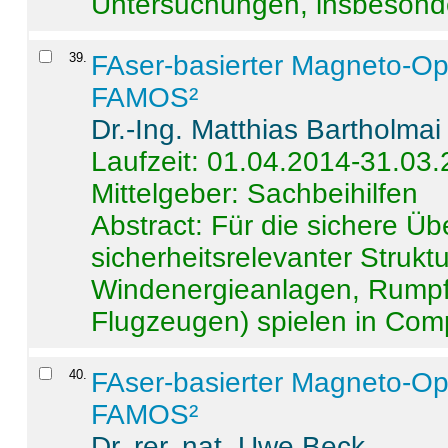
Untersuchungen, insbesonde
39
.
FAser-basierter Magneto-Op
FAMOS²
Dr.-Ing. Matthias Bartholmai
Laufzeit: 01.04.2014-31.03
Mittelgeber: Sachbeihilfen
Abstract:
Für die sichere Ü
sicherheitsrelevanter Strukt
Windenergieanlagen, Rumpf-
Flugzeugen) spielen in Compo
40
.
FAser-basierter Magneto-Op
FAMOS²
Dr. rer. nat. Uwe Beck