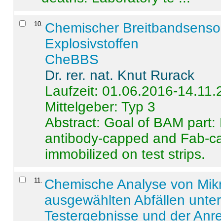
10
.
Chemischer Breitbandsenso
Explosivstoffen
CheBBS
Dr. rer. nat. Knut Rurack
Laufzeit: 01.06.2016-14.11
Mittelgeber: Typ 3
Abstract:
Goal of BAM part: 
antibody-capped and Fab-c
immobilized on test strips.
11
.
Chemische Analyse von Mik
ausgewählten Abfällen unter
Testergebnisse und der Anr