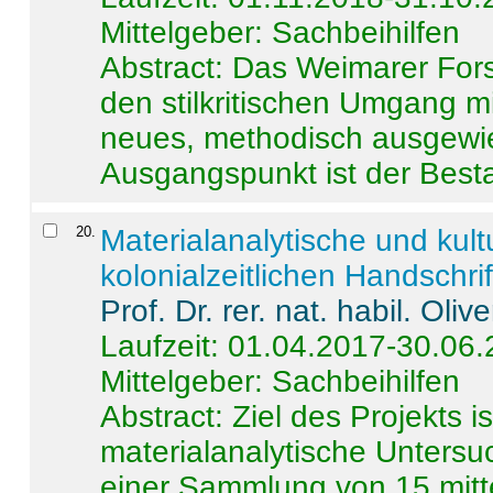
Mittelgeber: Sachbeihilfen
Abstract:
Das Weimarer Forsc
den stilkritischen Umgang m
neues, methodisch ausgewi
Ausgangspunkt ist der Besta
20
.
Materialanalytische und kul
kolonialzeitlichen Handschri
Prof. Dr. rer. nat. habil. Oli
Laufzeit: 01.04.2017-30.06
Mittelgeber: Sachbeihilfen
Abstract:
Ziel des Projekts i
materialanalytische Unters
einer Sammlung von 15 mitt