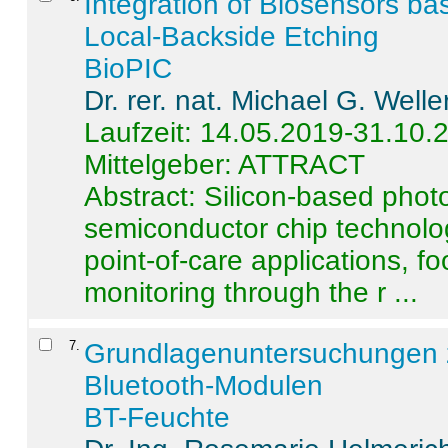
Integration of Biosensors ba
Local-Backside Etching
BioPIC
Dr. rer. nat. Michael G. Welle
Laufzeit: 14.05.2019-31.10.
Mittelgeber: ATTRACT
Abstract:
Silicon-based photo
semiconductor chip technolo
point-of-care applications, f
monitoring through the r ...
7
.
Grundlagenuntersuchungen 
Bluetooth-Modulen
BT-Feuchte