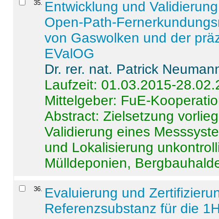
35
.
Entwicklung und Validierung 
Open-Path-Fernerkundungsm
von Gaswolken und der präz
EValOG
Dr. rer. nat. Patrick Neuman
Laufzeit: 01.03.2015-28.02
Mittelgeber: FuE-Kooperatio
Abstract:
Zielsetzung vorlie
Validierung eines Messsyst
und Lokalisierung unkontrol
Mülldeponien, Bergbauhalde
36
.
Evaluierung und Zertifizier
Referenzsubstanz für die 