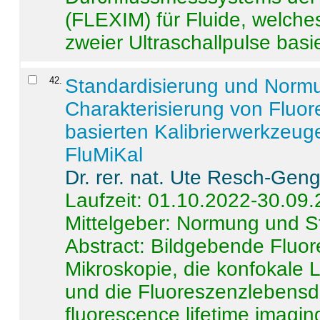
(FLEXIM) für Fluide, welche
zweier Ultraschallpulse basie
42
.
Standardisierung und Norm
Charakterisierung von Fluo
basierten Kalibrierwerkzeug
FluMiKal
Dr. rer. nat. Ute Resch-Gen
Laufzeit: 01.10.2022-30.09
Mittelgeber: Normung und S
Abstract:
Bildgebende Fluore
Mikroskopie, die konfokale
und die Fluoreszenzlebensd
fluorescence lifetime imaging