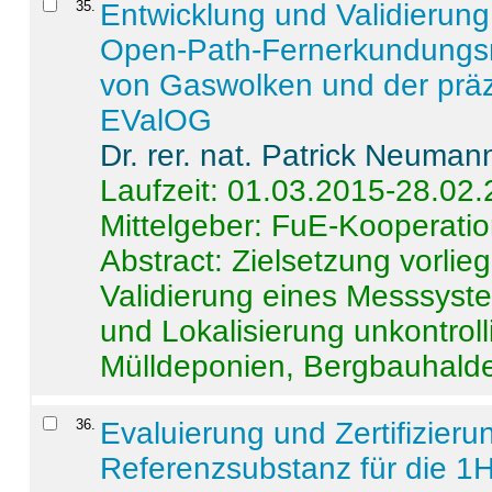
35
.
Entwicklung und Validierung 
Open-Path-Fernerkundungsm
von Gaswolken und der präz
EValOG
Dr. rer. nat. Patrick Neuman
Laufzeit: 01.03.2015-28.02
Mittelgeber: FuE-Kooperatio
Abstract:
Zielsetzung vorlie
Validierung eines Messsyst
und Lokalisierung unkontrol
Mülldeponien, Bergbauhalde
36
.
Evaluierung und Zertifizier
Referenzsubstanz für die 