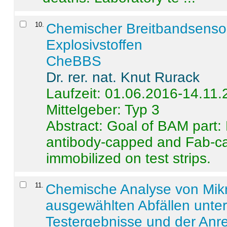
10
.
Chemischer Breitbandsenso
Explosivstoffen
CheBBS
Dr. rer. nat. Knut Rurack
Laufzeit: 01.06.2016-14.11
Mittelgeber: Typ 3
Abstract:
Goal of BAM part: 
antibody-capped and Fab-c
immobilized on test strips.
11
.
Chemische Analyse von Mik
ausgewählten Abfällen unter
Testergebnisse und der Anr