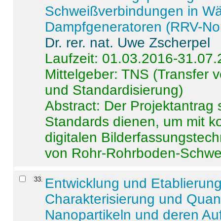
Schweißverbindungen in W
Dampfgeneratoren (RRV-No
Dr. rer. nat. Uwe Zscherpel
Laufzeit: 01.03.2016-31.07
Mittelgeber: TNS (Transfer
und Standardisierung)
Abstract:
Der Projektantrag 
Standards dienen, um mit k
digitalen Bilderfassungstec
von Rohr-Rohrboden-Schwei
33
.
Entwicklung und Etablierun
Charakterisierung und Quant
Nanopartikeln und deren Au