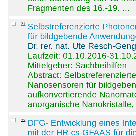
Fragmenten des 16.-19. ...
21
.
Selbstreferenzierte Photon
für bildgebende Anwendun
Dr. rer. nat. Ute Resch-Gen
Laufzeit: 01.10.2016-31.10
Mittelgeber: Sachbeihilfen
Abstract:
Selbstreferenzier
Nanosensoren für bildgeb
aufkonvertierende Nanomate
anorganische Nanokristalle, 
22
.
DFG- Entwicklung eines Int
mit der HR-cs-GFAAS für die