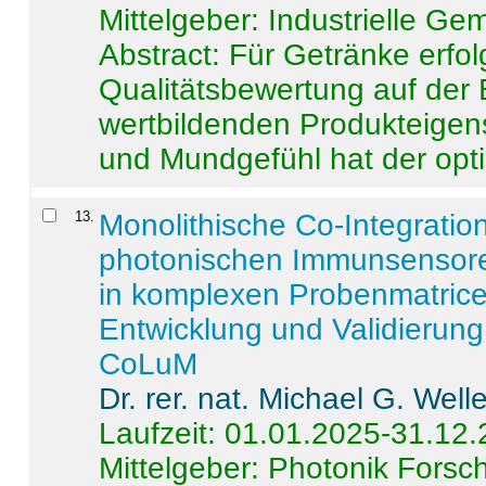
Mittelgeber: Industrielle G
Abstract:
Für Getränke erfol
Qualitätsbewertung auf der
wertbildenden Produkteige
und Mundgefühl hat der opti
13
.
Monolithische Co-Integrati
photonischen Immunsensore
in komplexen Probenmatrice
Entwicklung und Validieru
CoLuM
Dr. rer. nat. Michael G. Welle
Laufzeit: 01.01.2025-31.12
Mittelgeber: Photonik Fors