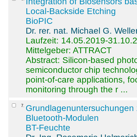
Integration of Biosensors ba
Local-Backside Etching
BioPIC
Dr. rer. nat. Michael G. Welle
Laufzeit: 14.05.2019-31.10.
Mittelgeber: ATTRACT
Abstract:
Silicon-based photo
semiconductor chip technolo
point-of-care applications, f
monitoring through the r ...
7
.
Grundlagenuntersuchungen 
Bluetooth-Modulen
BT-Feuchte