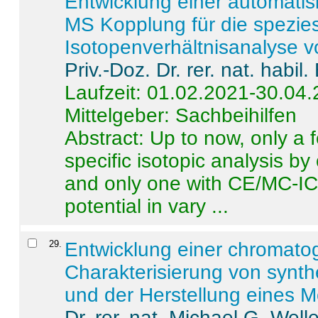
Entwicklung einer automatisi
MS Kopplung für die spezies
Isotopenverhältnisanalyse 
Priv.-Doz. Dr. rer. nat. habi
Laufzeit: 01.02.2021-30.04
Mittelgeber: Sachbeihilfen
Abstract:
Up to now, only a 
specific isotopic analysis 
and only one with CE/MC-ICP
potential in vary ...
29
.
Entwicklung einer chromat
Charakterisierung von synt
und der Herstellung eines M
Dr. rer. nat. Michael G. Welle