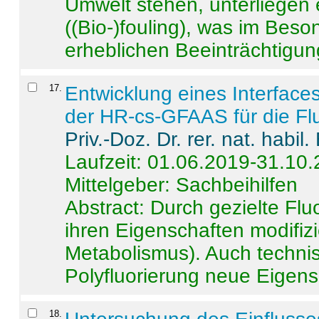
Umwelt stehen, unterliege
((Bio-)fouling), was im Beson
erheblichen Beeinträchtigung
17
.
Entwicklung eines Interface
der HR-cs-GFAAS für die Flu
Priv.-Doz. Dr. rer. nat. habi
Laufzeit: 01.06.2019-31.10
Mittelgeber: Sachbeihilfen
Abstract:
Durch gezielte Flu
ihren Eigenschaften modifizi
Metabolismus). Auch techni
Polyfluorierung neue Eigensc
18
.