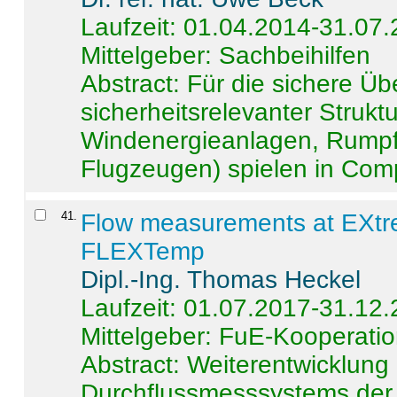
Laufzeit: 01.04.2014-31.07
Mittelgeber: Sachbeihilfen
Abstract:
Für die sichere Ü
sicherheitsrelevanter Strukt
Windenergieanlagen, Rumpf-
Flugzeugen) spielen in Compo
41
.
Flow measurements at EXtr
FLEXTemp
Dipl.-Ing. Thomas Heckel
Laufzeit: 01.07.2017-31.12
Mittelgeber: FuE-Kooperatio
Abstract:
Weiterentwicklun
Durchflussmesssystems der 