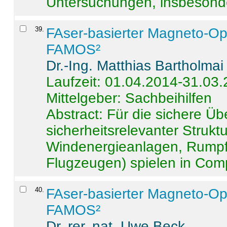
Untersuchungen, insbesonde
39
.
FAser-basierter Magneto-Op
FAMOS²
Dr.-Ing. Matthias Bartholmai
Laufzeit: 01.04.2014-31.03
Mittelgeber: Sachbeihilfen
Abstract:
Für die sichere Ü
sicherheitsrelevanter Strukt
Windenergieanlagen, Rumpf-
Flugzeugen) spielen in Compo
40
.
FAser-basierter Magneto-Op
FAMOS²
Dr. rer. nat. Uwe Beck