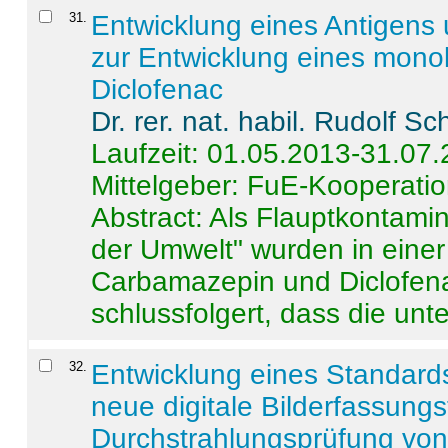
31
.
Entwicklung eines Antigens
zur Entwicklung eines monok
Diclofenac
Dr. rer. nat. habil. Rudolf S
Laufzeit: 01.05.2013-31.07
Mittelgeber: FuE-Kooperatio
Abstract:
Als Flauptkontamin
der Umwelt" wurden in ein
Carbamazepin und Diclofena
schlussfolgert, dass die unter
32
.
Entwicklung eines Standards
neue digitale Bilderfassungs
Durchstrahlungsprüfung vo