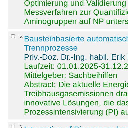
Optimierung und Validierun
Messverfahren zur Quantifiz
Aminogruppen auf NP untersch
5
.
Bausteinbasierte automatisc
Trennprozesse
Priv.-Doz. Dr.-Ing. habil. Eri
Laufzeit: 01.01.2025-31.12.
Mittelgeber: Sachbeihilfen
Abstract:
Die aktuelle Energi
Treibhausgasemissionen dras
innovative Lösungen, die das
Prozessintensivierung (PI) a
6
.