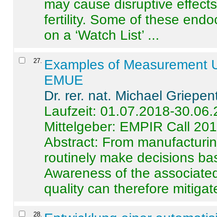
may cause disruptive effects
fertility. Some of these end
on a ‘Watch List’ ...
27
.
Examples of Measurement Un
EMUE
Dr. rer. nat. Michael Griepen
Laufzeit: 01.07.2018-30.06
Mittelgeber: EMPIR Call 20
Abstract:
From manufacturing
routinely make decisions b
Awareness of the associated
quality can therefore mitigate 
28
.