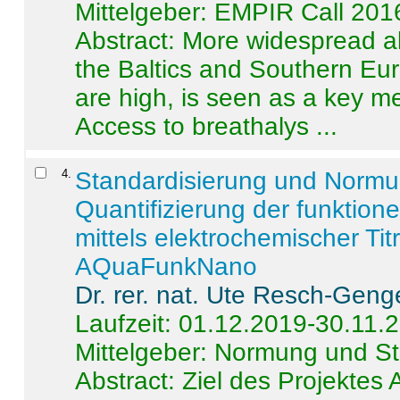
Mittelgeber: EMPIR Call 201
Abstract:
More widespread alc
the Baltics and Southern Eur
are high, is seen as a key m
Access to breathalys ...
4
.
Standardisierung und Norm
Quantifizierung der funktion
mittels elektrochemischer Ti
AQuaFunkNano
Dr. rer. nat. Ute Resch-Geng
Laufzeit: 01.12.2019-30.11.
Mittelgeber: Normung und St
Abstract:
Ziel des Projektes