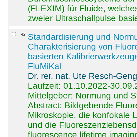
(FLEXIM) für Fluide, welche
zweier Ultraschallpulse basie
42
.
Standardisierung und Norm
Charakterisierung von Fluo
basierten Kalibrierwerkzeug
FluMiKal
Dr. rer. nat. Ute Resch-Gen
Laufzeit: 01.10.2022-30.09
Mittelgeber: Normung und S
Abstract:
Bildgebende Fluore
Mikroskopie, die konfokale
und die Fluoreszenzlebensd
fluorescence lifetime imaging