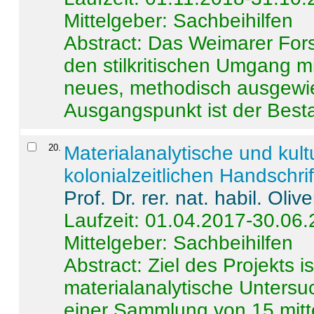
Mittelgeber: Sachbeihilfen
Abstract:
Das Weimarer Forsc
den stilkritischen Umgang m
neues, methodisch ausgewi
Ausgangspunkt ist der Besta
20
.
Materialanalytische und kul
kolonialzeitlichen Handschri
Prof. Dr. rer. nat. habil. Oli
Laufzeit: 01.04.2017-30.06
Mittelgeber: Sachbeihilfen
Abstract:
Ziel des Projekts i
materialanalytische Unters
einer Sammlung von 15 mitt