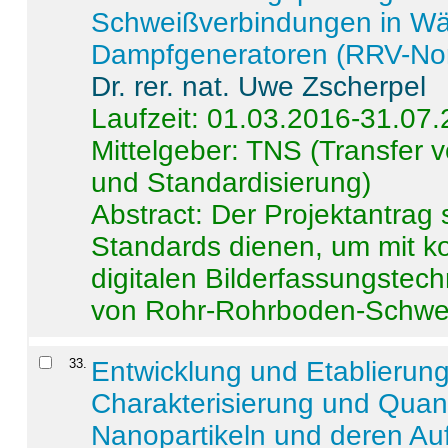
Schweißverbindungen in W
Dampfgeneratoren (RRV-No
Dr. rer. nat. Uwe Zscherpel
Laufzeit: 01.03.2016-31.07
Mittelgeber: TNS (Transfer
und Standardisierung)
Abstract:
Der Projektantrag 
Standards dienen, um mit k
digitalen Bilderfassungstec
von Rohr-Rohrboden-Schwei
33
.
Entwicklung und Etablierun
Charakterisierung und Quant
Nanopartikeln und deren Au