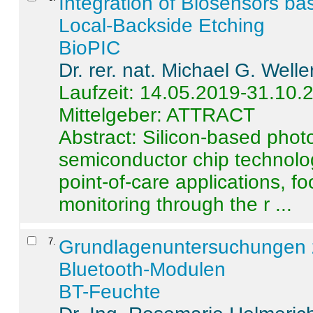
Integration of Biosensors ba
Local-Backside Etching
BioPIC
Dr. rer. nat. Michael G. Welle
Laufzeit: 14.05.2019-31.10.
Mittelgeber: ATTRACT
Abstract:
Silicon-based photo
semiconductor chip technolo
point-of-care applications, f
monitoring through the r ...
7
.
Grundlagenuntersuchungen 
Bluetooth-Modulen
BT-Feuchte