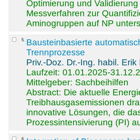
Optimierung und Validierun
Messverfahren zur Quantifiz
Aminogruppen auf NP untersch
5
.
Bausteinbasierte automatisc
Trennprozesse
Priv.-Doz. Dr.-Ing. habil. Eri
Laufzeit: 01.01.2025-31.12.
Mittelgeber: Sachbeihilfen
Abstract:
Die aktuelle Energi
Treibhausgasemissionen dras
innovative Lösungen, die das
Prozessintensivierung (PI) a
6
.