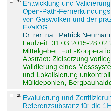
35
.
Entwicklung und Validierung 
Open-Path-Fernerkundungsm
von Gaswolken und der präz
EValOG
Dr. rer. nat. Patrick Neuman
Laufzeit: 01.03.2015-28.02
Mittelgeber: FuE-Kooperatio
Abstract:
Zielsetzung vorlie
Validierung eines Messsyst
und Lokalisierung unkontrol
Mülldeponien, Bergbauhalde
36
.
Evaluierung und Zertifizier
Referenzsubstanz für die 