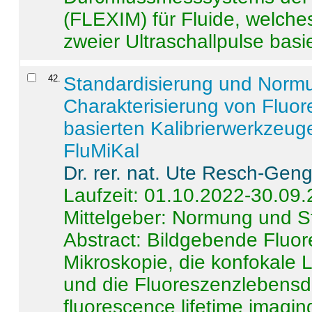
(FLEXIM) für Fluide, welche
zweier Ultraschallpulse basie
42
.
Standardisierung und Norm
Charakterisierung von Fluo
basierten Kalibrierwerkzeug
FluMiKal
Dr. rer. nat. Ute Resch-Gen
Laufzeit: 01.10.2022-30.09
Mittelgeber: Normung und S
Abstract:
Bildgebende Fluore
Mikroskopie, die konfokale
und die Fluoreszenzlebensd
fluorescence lifetime imaging