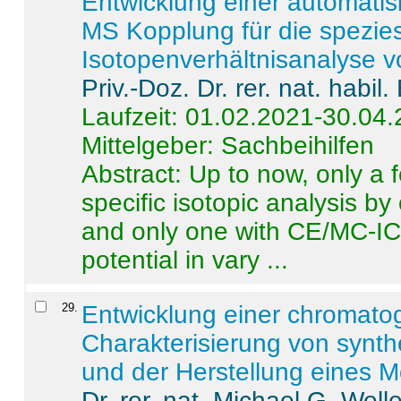
Entwicklung einer automatisi
MS Kopplung für die spezies
Isotopenverhältnisanalyse 
Priv.-Doz. Dr. rer. nat. habi
Laufzeit: 01.02.2021-30.04
Mittelgeber: Sachbeihilfen
Abstract:
Up to now, only a 
specific isotopic analysis 
and only one with CE/MC-ICP
potential in vary ...
29
.
Entwicklung einer chromat
Charakterisierung von synt
und der Herstellung eines M
Dr. rer. nat. Michael G. Welle