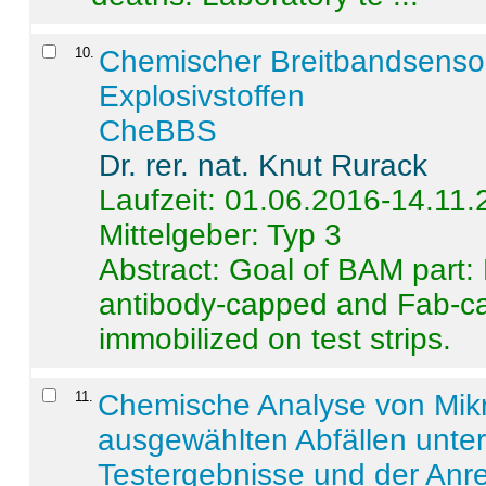
10
.
Chemischer Breitbandsenso
Explosivstoffen
CheBBS
Dr. rer. nat. Knut Rurack
Laufzeit: 01.06.2016-14.11
Mittelgeber: Typ 3
Abstract:
Goal of BAM part: 
antibody-capped and Fab-c
immobilized on test strips.
11
.
Chemische Analyse von Mik
ausgewählten Abfällen unter
Testergebnisse und der Anr