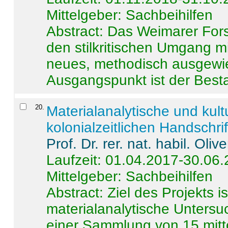
Mittelgeber: Sachbeihilfen
Abstract:
Das Weimarer Forsc
den stilkritischen Umgang m
neues, methodisch ausgewi
Ausgangspunkt ist der Besta
20
.
Materialanalytische und kul
kolonialzeitlichen Handschri
Prof. Dr. rer. nat. habil. Oli
Laufzeit: 01.04.2017-30.06
Mittelgeber: Sachbeihilfen
Abstract:
Ziel des Projekts i
materialanalytische Unters
einer Sammlung von 15 mitt