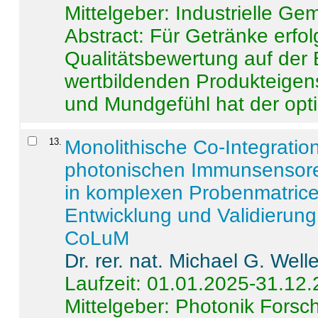
Mittelgeber: Industrielle G
Abstract:
Für Getränke erfol
Qualitätsbewertung auf der
wertbildenden Produkteige
und Mundgefühl hat der opti
13
.
Monolithische Co-Integrati
photonischen Immunsensore
in komplexen Probenmatrice
Entwicklung und Validieru
CoLuM
Dr. rer. nat. Michael G. Welle
Laufzeit: 01.01.2025-31.12
Mittelgeber: Photonik Fors