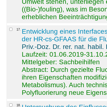
Umwelt stehen, unterliege
((Bio-)fouling), was im Beson
erheblichen Beeinträchtigung
17
.
Entwicklung eines Interface
der HR-cs-GFAAS für die Flu
Priv.-Doz. Dr. rer. nat. habi
Laufzeit: 01.06.2019-31.10
Mittelgeber: Sachbeihilfen
Abstract:
Durch gezielte Flu
ihren Eigenschaften modifizi
Metabolismus). Auch techni
Polyfluorierung neue Eigensc
18
.