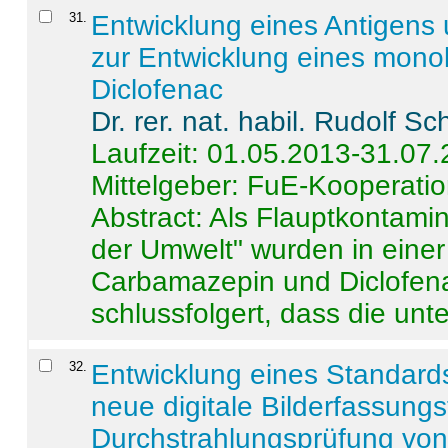
31
.
Entwicklung eines Antigens
zur Entwicklung eines monok
Diclofenac
Dr. rer. nat. habil. Rudolf S
Laufzeit: 01.05.2013-31.07
Mittelgeber: FuE-Kooperatio
Abstract:
Als Flauptkontamin
der Umwelt" wurden in ein
Carbamazepin und Diclofena
schlussfolgert, dass die unter
32
.
Entwicklung eines Standards
neue digitale Bilderfassungs
Durchstrahlungsprüfung vo