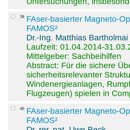
Untersuchungen, insbesonde
39
.
FAser-basierter Magneto-Op
FAMOS²
Dr.-Ing. Matthias Bartholmai
Laufzeit: 01.04.2014-31.03
Mittelgeber: Sachbeihilfen
Abstract:
Für die sichere Ü
sicherheitsrelevanter Strukt
Windenergieanlagen, Rumpf-
Flugzeugen) spielen in Compo
40
.
FAser-basierter Magneto-Op
FAMOS²
Dr. rer. nat. Uwe Beck