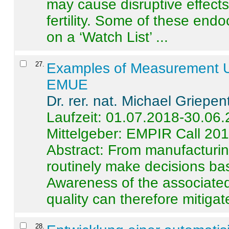
may cause disruptive effects
fertility. Some of these end
on a ‘Watch List’ ...
27
.
Examples of Measurement Un
EMUE
Dr. rer. nat. Michael Griepen
Laufzeit: 01.07.2018-30.06
Mittelgeber: EMPIR Call 20
Abstract:
From manufacturing
routinely make decisions b
Awareness of the associated
quality can therefore mitigate 
28
.