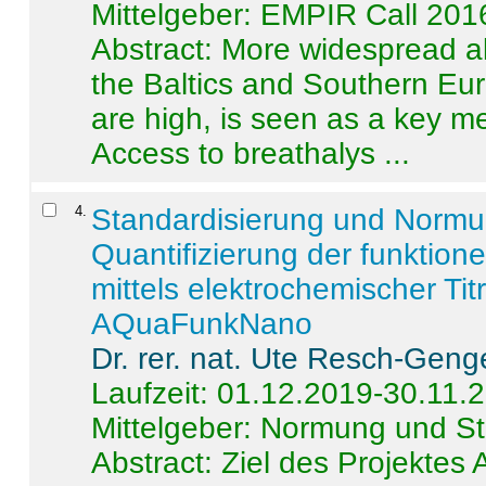
Mittelgeber: EMPIR Call 201
Abstract:
More widespread alc
the Baltics and Southern Eur
are high, is seen as a key m
Access to breathalys ...
4
.
Standardisierung und Norm
Quantifizierung der funktion
mittels elektrochemischer Ti
AQuaFunkNano
Dr. rer. nat. Ute Resch-Geng
Laufzeit: 01.12.2019-30.11.
Mittelgeber: Normung und St
Abstract:
Ziel des Projektes