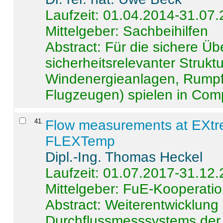
Laufzeit: 01.04.2014-31.07
Mittelgeber: Sachbeihilfen
Abstract:
Für die sichere Ü
sicherheitsrelevanter Strukt
Windenergieanlagen, Rumpf-
Flugzeugen) spielen in Compo
41
.
Flow measurements at EXtr
FLEXTemp
Dipl.-Ing. Thomas Heckel
Laufzeit: 01.07.2017-31.12
Mittelgeber: FuE-Kooperatio
Abstract:
Weiterentwicklun
Durchflussmesssystems der 