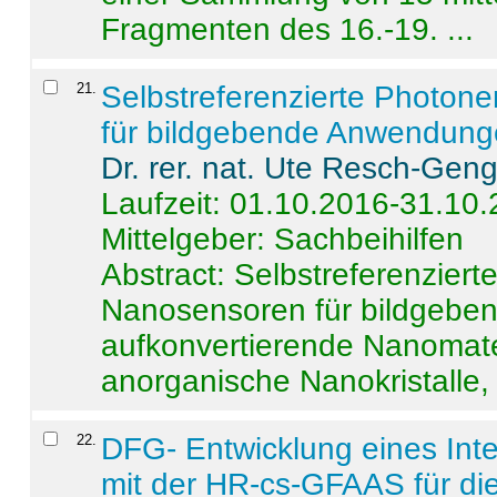
Fragmenten des 16.-19. ...
21
.
Selbstreferenzierte Photon
für bildgebende Anwendun
Dr. rer. nat. Ute Resch-Gen
Laufzeit: 01.10.2016-31.10
Mittelgeber: Sachbeihilfen
Abstract:
Selbstreferenzier
Nanosensoren für bildgeb
aufkonvertierende Nanomate
anorganische Nanokristalle, 
22
.
DFG- Entwicklung eines Int
mit der HR-cs-GFAAS für die