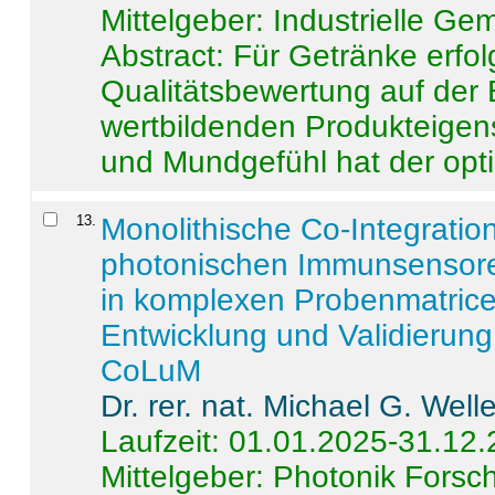
Mittelgeber: Industrielle G
Abstract:
Für Getränke erfol
Qualitätsbewertung auf der
wertbildenden Produkteige
und Mundgefühl hat der opti
13
.
Monolithische Co-Integrati
photonischen Immunsensore
in komplexen Probenmatrice
Entwicklung und Validieru
CoLuM
Dr. rer. nat. Michael G. Welle
Laufzeit: 01.01.2025-31.12
Mittelgeber: Photonik Fors