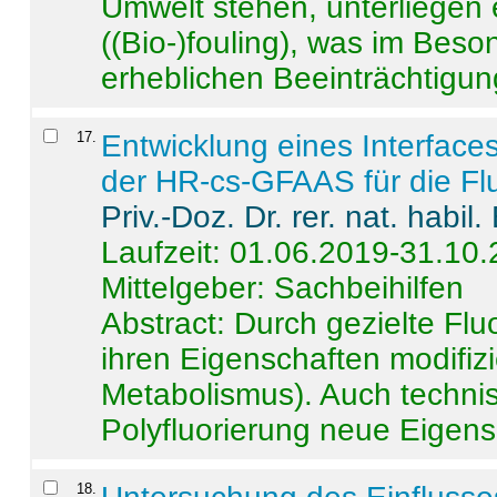
Umwelt stehen, unterliege
((Bio-)fouling), was im Beson
erheblichen Beeinträchtigung
17
.
Entwicklung eines Interface
der HR-cs-GFAAS für die Flu
Priv.-Doz. Dr. rer. nat. habi
Laufzeit: 01.06.2019-31.10
Mittelgeber: Sachbeihilfen
Abstract:
Durch gezielte Flu
ihren Eigenschaften modifizi
Metabolismus). Auch techni
Polyfluorierung neue Eigensc
18
.