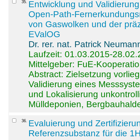
35
.
Entwicklung und Validierung 
Open-Path-Fernerkundungsm
von Gaswolken und der präz
EValOG
Dr. rer. nat. Patrick Neuman
Laufzeit: 01.03.2015-28.02
Mittelgeber: FuE-Kooperatio
Abstract:
Zielsetzung vorlie
Validierung eines Messsyst
und Lokalisierung unkontrol
Mülldeponien, Bergbauhalde
36
.
Evaluierung und Zertifizier
Referenzsubstanz für die 