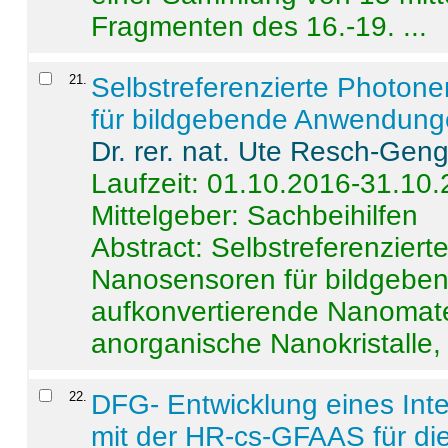
Fragmenten des 16.-19. ...
21
.
Selbstreferenzierte Photon
für bildgebende Anwendun
Dr. rer. nat. Ute Resch-Gen
Laufzeit: 01.10.2016-31.10
Mittelgeber: Sachbeihilfen
Abstract:
Selbstreferenzier
Nanosensoren für bildgeb
aufkonvertierende Nanomate
anorganische Nanokristalle, 
22
.
DFG- Entwicklung eines Int
mit der HR-cs-GFAAS für die