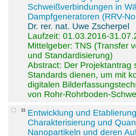
Schweißverbindungen in W
Dampfgeneratoren (RRV-No
Dr. rer. nat. Uwe Zscherpel
Laufzeit: 01.03.2016-31.07
Mittelgeber: TNS (Transfer
und Standardisierung)
Abstract:
Der Projektantrag 
Standards dienen, um mit k
digitalen Bilderfassungstec
von Rohr-Rohrboden-Schwei
33
.
Entwicklung und Etablierun
Charakterisierung und Quant
Nanopartikeln und deren Au