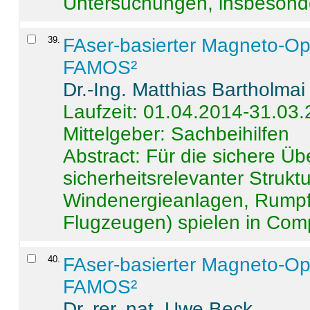
Untersuchungen, insbesonde
39
.
FAser-basierter Magneto-Op
FAMOS²
Dr.-Ing. Matthias Bartholmai
Laufzeit: 01.04.2014-31.03
Mittelgeber: Sachbeihilfen
Abstract:
Für die sichere Ü
sicherheitsrelevanter Strukt
Windenergieanlagen, Rumpf-
Flugzeugen) spielen in Compo
40
.
FAser-basierter Magneto-Op
FAMOS²
Dr. rer. nat. Uwe Beck