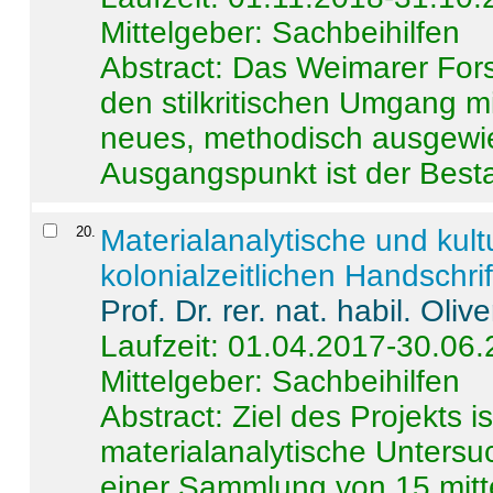
Mittelgeber: Sachbeihilfen
Abstract:
Das Weimarer Forsc
den stilkritischen Umgang m
neues, methodisch ausgewi
Ausgangspunkt ist der Besta
20
.
Materialanalytische und kul
kolonialzeitlichen Handschri
Prof. Dr. rer. nat. habil. Oli
Laufzeit: 01.04.2017-30.06
Mittelgeber: Sachbeihilfen
Abstract:
Ziel des Projekts i
materialanalytische Unters
einer Sammlung von 15 mitt