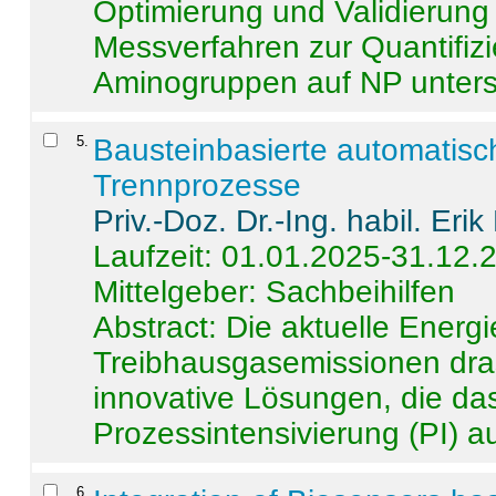
Optimierung und Validierun
Messverfahren zur Quantifiz
Aminogruppen auf NP untersch
5
.
Bausteinbasierte automatisc
Trennprozesse
Priv.-Doz. Dr.-Ing. habil. Eri
Laufzeit: 01.01.2025-31.12.
Mittelgeber: Sachbeihilfen
Abstract:
Die aktuelle Energi
Treibhausgasemissionen dras
innovative Lösungen, die das
Prozessintensivierung (PI) a
6
.