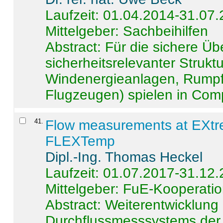
Laufzeit: 01.04.2014-31.07
Mittelgeber: Sachbeihilfen
Abstract:
Für die sichere Ü
sicherheitsrelevanter Strukt
Windenergieanlagen, Rumpf-
Flugzeugen) spielen in Compo
41
.
Flow measurements at EXtr
FLEXTemp
Dipl.-Ing. Thomas Heckel
Laufzeit: 01.07.2017-31.12
Mittelgeber: FuE-Kooperatio
Abstract:
Weiterentwicklun
Durchflussmesssystems der 