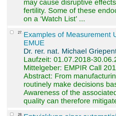
may cause disruptive effects
fertility. Some of these end
on a ‘Watch List’ ...
27
.
Examples of Measurement Un
EMUE
Dr. rer. nat. Michael Griepen
Laufzeit: 01.07.2018-30.06
Mittelgeber: EMPIR Call 20
Abstract:
From manufacturing
routinely make decisions b
Awareness of the associated
quality can therefore mitigate 
28
.