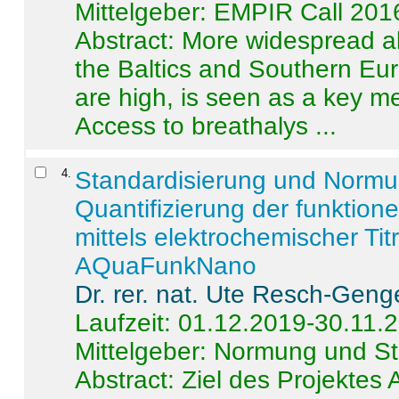
Mittelgeber: EMPIR Call 201
Abstract:
More widespread alc
the Baltics and Southern Eur
are high, is seen as a key m
Access to breathalys ...
4
.
Standardisierung und Norm
Quantifizierung der funktion
mittels elektrochemischer Ti
AQuaFunkNano
Dr. rer. nat. Ute Resch-Geng
Laufzeit: 01.12.2019-30.11.
Mittelgeber: Normung und St
Abstract:
Ziel des Projektes