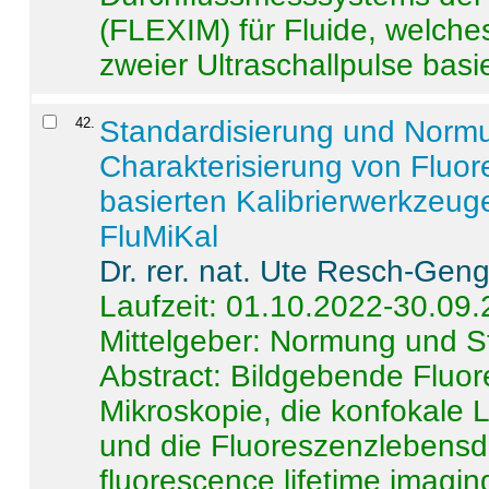
(FLEXIM) für Fluide, welche
zweier Ultraschallpulse basie
42
.
Standardisierung und Norm
Charakterisierung von Fluo
basierten Kalibrierwerkzeug
FluMiKal
Dr. rer. nat. Ute Resch-Gen
Laufzeit: 01.10.2022-30.09
Mittelgeber: Normung und S
Abstract:
Bildgebende Fluore
Mikroskopie, die konfokale
und die Fluoreszenzlebensd
fluorescence lifetime imaging