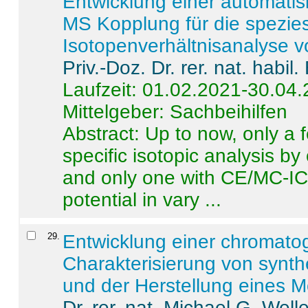
Entwicklung einer automatisi
MS Kopplung für die spezies
Isotopenverhältnisanalyse 
Priv.-Doz. Dr. rer. nat. habi
Laufzeit: 01.02.2021-30.04
Mittelgeber: Sachbeihilfen
Abstract:
Up to now, only a 
specific isotopic analysis 
and only one with CE/MC-ICP
potential in vary ...
29
.
Entwicklung einer chromat
Charakterisierung von synt
und der Herstellung eines M
Dr. rer. nat. Michael G. Welle