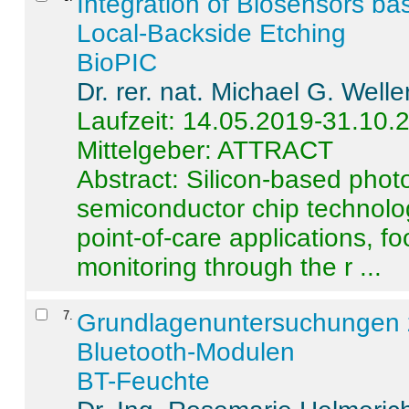
Integration of Biosensors ba
Local-Backside Etching
BioPIC
Dr. rer. nat. Michael G. Welle
Laufzeit: 14.05.2019-31.10.
Mittelgeber: ATTRACT
Abstract:
Silicon-based photo
semiconductor chip technolo
point-of-care applications, f
monitoring through the r ...
7
.
Grundlagenuntersuchungen 
Bluetooth-Modulen
BT-Feuchte