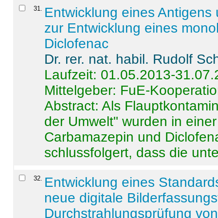
31
.
Entwicklung eines Antigens
zur Entwicklung eines monok
Diclofenac
Dr. rer. nat. habil. Rudolf S
Laufzeit: 01.05.2013-31.07
Mittelgeber: FuE-Kooperatio
Abstract:
Als Flauptkontamin
der Umwelt" wurden in ein
Carbamazepin und Diclofena
schlussfolgert, dass die unter
32
.
Entwicklung eines Standards
neue digitale Bilderfassungs
Durchstrahlungsprüfung vo