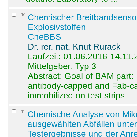
10
.
Chemischer Breitbandsenso
Explosivstoffen
CheBBS
Dr. rer. nat. Knut Rurack
Laufzeit: 01.06.2016-14.11
Mittelgeber: Typ 3
Abstract:
Goal of BAM part: 
antibody-capped and Fab-c
immobilized on test strips.
11
.
Chemische Analyse von Mik
ausgewählten Abfällen unter
Testergebnisse und der Anr