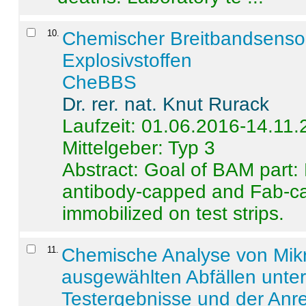
10
.
Chemischer Breitbandsenso
Explosivstoffen
CheBBS
Dr. rer. nat. Knut Rurack
Laufzeit: 01.06.2016-14.11
Mittelgeber: Typ 3
Abstract:
Goal of BAM part: 
antibody-capped and Fab-c
immobilized on test strips.
11
.
Chemische Analyse von Mik
ausgewählten Abfällen unter
Testergebnisse und der Anr