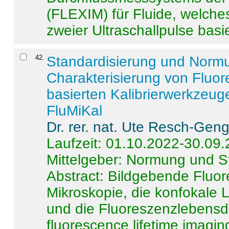
(FLEXIM) für Fluide, welche
zweier Ultraschallpulse basie
42
.
Standardisierung und Norm
Charakterisierung von Fluo
basierten Kalibrierwerkzeug
FluMiKal
Dr. rer. nat. Ute Resch-Gen
Laufzeit: 01.10.2022-30.09
Mittelgeber: Normung und S
Abstract:
Bildgebende Fluore
Mikroskopie, die konfokale
und die Fluoreszenzlebensd
fluorescence lifetime imaging