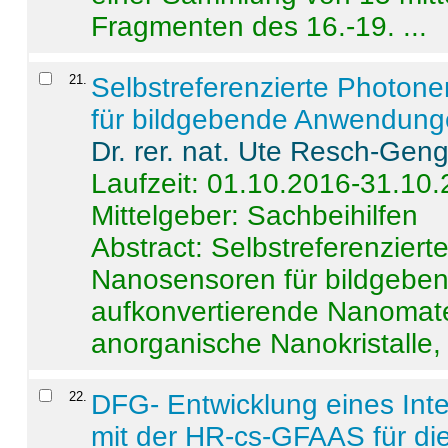
Fragmenten des 16.-19. ...
21
.
Selbstreferenzierte Photon
für bildgebende Anwendun
Dr. rer. nat. Ute Resch-Gen
Laufzeit: 01.10.2016-31.10
Mittelgeber: Sachbeihilfen
Abstract:
Selbstreferenzier
Nanosensoren für bildgeb
aufkonvertierende Nanomate
anorganische Nanokristalle, 
22
.
DFG- Entwicklung eines Int
mit der HR-cs-GFAAS für die