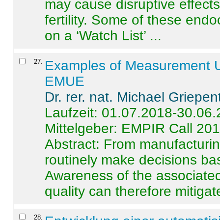
may cause disruptive effects
fertility. Some of these end
on a ‘Watch List’ ...
27
.
Examples of Measurement Un
EMUE
Dr. rer. nat. Michael Griepen
Laufzeit: 01.07.2018-30.06
Mittelgeber: EMPIR Call 20
Abstract:
From manufacturing
routinely make decisions b
Awareness of the associated
quality can therefore mitigate 
28
.