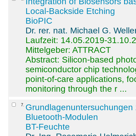
Integration of Biosensors ba
Local-Backside Etching
BioPIC
Dr. rer. nat. Michael G. Welle
Laufzeit: 14.05.2019-31.10.
Mittelgeber: ATTRACT
Abstract:
Silicon-based photo
semiconductor chip technolo
point-of-care applications, f
monitoring through the r ...
7
.
Grundlagenuntersuchungen 
Bluetooth-Modulen
BT-Feuchte