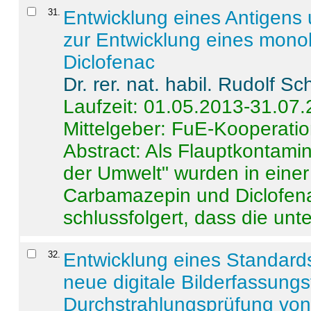
31
.
Entwicklung eines Antigens
zur Entwicklung eines monok
Diclofenac
Dr. rer. nat. habil. Rudolf S
Laufzeit: 01.05.2013-31.07
Mittelgeber: FuE-Kooperatio
Abstract:
Als Flauptkontamin
der Umwelt" wurden in ein
Carbamazepin und Diclofena
schlussfolgert, dass die unter
32
.
Entwicklung eines Standards
neue digitale Bilderfassungs
Durchstrahlungsprüfung vo