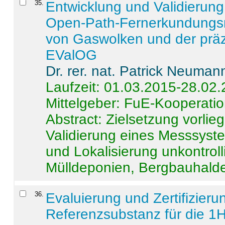
35
.
Entwicklung und Validierung 
Open-Path-Fernerkundungsm
von Gaswolken und der präz
EValOG
Dr. rer. nat. Patrick Neuman
Laufzeit: 01.03.2015-28.02
Mittelgeber: FuE-Kooperatio
Abstract:
Zielsetzung vorlie
Validierung eines Messsyst
und Lokalisierung unkontrol
Mülldeponien, Bergbauhalde
36
.
Evaluierung und Zertifizier
Referenzsubstanz für die 