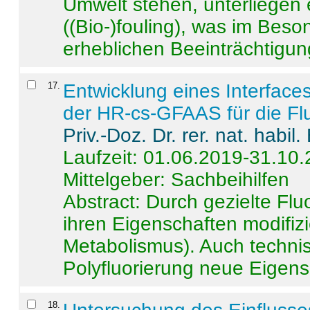
Umwelt stehen, unterliege
((Bio-)fouling), was im Beson
erheblichen Beeinträchtigung
17
.
Entwicklung eines Interface
der HR-cs-GFAAS für die Flu
Priv.-Doz. Dr. rer. nat. habi
Laufzeit: 01.06.2019-31.10
Mittelgeber: Sachbeihilfen
Abstract:
Durch gezielte Flu
ihren Eigenschaften modifizi
Metabolismus). Auch techni
Polyfluorierung neue Eigensc
18
.