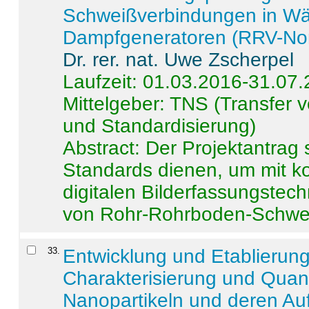
Schweißverbindungen in W
Dampfgeneratoren (RRV-No
Dr. rer. nat. Uwe Zscherpel
Laufzeit: 01.03.2016-31.07
Mittelgeber: TNS (Transfer
und Standardisierung)
Abstract:
Der Projektantrag 
Standards dienen, um mit k
digitalen Bilderfassungstec
von Rohr-Rohrboden-Schwei
33
.
Entwicklung und Etablierun
Charakterisierung und Quant
Nanopartikeln und deren Au