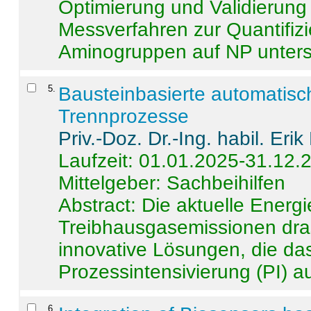
Optimierung und Validierun
Messverfahren zur Quantifiz
Aminogruppen auf NP untersch
5
.
Bausteinbasierte automatisc
Trennprozesse
Priv.-Doz. Dr.-Ing. habil. Eri
Laufzeit: 01.01.2025-31.12.
Mittelgeber: Sachbeihilfen
Abstract:
Die aktuelle Energi
Treibhausgasemissionen dras
innovative Lösungen, die das
Prozessintensivierung (PI) a
6
.