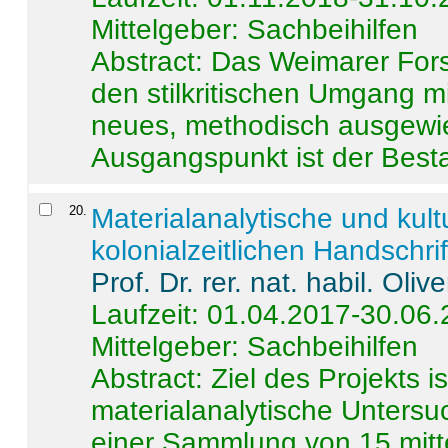
Mittelgeber: Sachbeihilfen
Abstract:
Das Weimarer Forsc
den stilkritischen Umgang m
neues, methodisch ausgewi
Ausgangspunkt ist der Besta
20
.
Materialanalytische und kul
kolonialzeitlichen Handschri
Prof. Dr. rer. nat. habil. Oli
Laufzeit: 01.04.2017-30.06
Mittelgeber: Sachbeihilfen
Abstract:
Ziel des Projekts i
materialanalytische Unters
einer Sammlung von 15 mitt