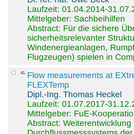
Laufzeit: 01.04.2014-31.07
Mittelgeber: Sachbeihilfen
Abstract:
Für die sichere Ü
sicherheitsrelevanter Strukt
Windenergieanlagen, Rumpf-
Flugzeugen) spielen in Compo
41
.
Flow measurements at EXtr
FLEXTemp
Dipl.-Ing. Thomas Heckel
Laufzeit: 01.07.2017-31.12
Mittelgeber: FuE-Kooperatio
Abstract:
Weiterentwicklun
Durchflussmesssystems der 