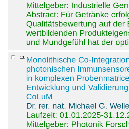
Mittelgeber: Industrielle G
Abstract:
Für Getränke erfol
Qualitätsbewertung auf der
wertbildenden Produkteige
und Mundgefühl hat der opti
13
.
Monolithische Co-Integrati
photonischen Immunsensore
in komplexen Probenmatrice
Entwicklung und Validieru
CoLuM
Dr. rer. nat. Michael G. Welle
Laufzeit: 01.01.2025-31.12
Mittelgeber: Photonik Fors