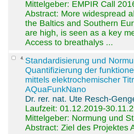
Mittelgeber: EMPIR Call 201
Abstract:
More widespread alc
the Baltics and Southern Eur
are high, is seen as a key m
Access to breathalys ...
4
.
Standardisierung und Norm
Quantifizierung der funktion
mittels elektrochemischer Ti
AQuaFunkNano
Dr. rer. nat. Ute Resch-Geng
Laufzeit: 01.12.2019-30.11.
Mittelgeber: Normung und St
Abstract:
Ziel des Projektes