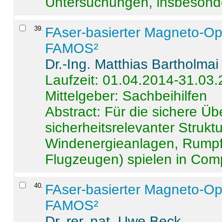
Untersuchungen, insbesonde
39
.
FAser-basierter Magneto-Op
FAMOS²
Dr.-Ing. Matthias Bartholmai
Laufzeit: 01.04.2014-31.03
Mittelgeber: Sachbeihilfen
Abstract:
Für die sichere Ü
sicherheitsrelevanter Strukt
Windenergieanlagen, Rumpf-
Flugzeugen) spielen in Compo
40
.
FAser-basierter Magneto-Op
FAMOS²
Dr. rer. nat. Uwe Beck