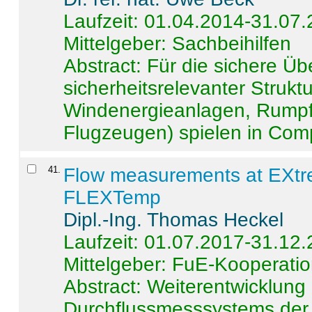
Laufzeit: 01.04.2014-31.07
Mittelgeber: Sachbeihilfen
Abstract:
Für die sichere Ü
sicherheitsrelevanter Strukt
Windenergieanlagen, Rumpf-
Flugzeugen) spielen in Compo
41
.
Flow measurements at EXtr
FLEXTemp
Dipl.-Ing. Thomas Heckel
Laufzeit: 01.07.2017-31.12
Mittelgeber: FuE-Kooperatio
Abstract:
Weiterentwicklun
Durchflussmesssystems der 