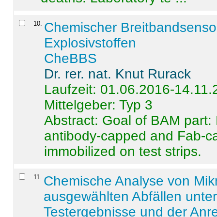
10
.
Chemischer Breitbandsenso
Explosivstoffen
CheBBS
Dr. rer. nat. Knut Rurack
Laufzeit: 01.06.2016-14.11
Mittelgeber: Typ 3
Abstract:
Goal of BAM part: 
antibody-capped and Fab-c
immobilized on test strips.
11
.
Chemische Analyse von Mik
ausgewählten Abfällen unter
Testergebnisse und der Anr