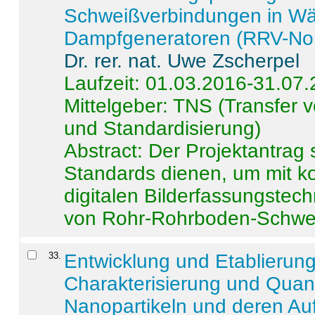
Schweißverbindungen in W
Dampfgeneratoren (RRV-No
Dr. rer. nat. Uwe Zscherpel
Laufzeit: 01.03.2016-31.07
Mittelgeber: TNS (Transfer
und Standardisierung)
Abstract:
Der Projektantrag 
Standards dienen, um mit k
digitalen Bilderfassungstec
von Rohr-Rohrboden-Schwei
33
.
Entwicklung und Etablierun
Charakterisierung und Quant
Nanopartikeln und deren Au