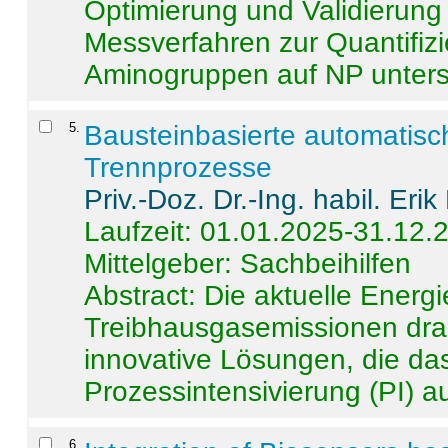
Optimierung und Validierun
Messverfahren zur Quantifiz
Aminogruppen auf NP untersch
5
.
Bausteinbasierte automatisc
Trennprozesse
Priv.-Doz. Dr.-Ing. habil. Eri
Laufzeit: 01.01.2025-31.12.
Mittelgeber: Sachbeihilfen
Abstract:
Die aktuelle Energi
Treibhausgasemissionen dras
innovative Lösungen, die das
Prozessintensivierung (PI) a
6
.