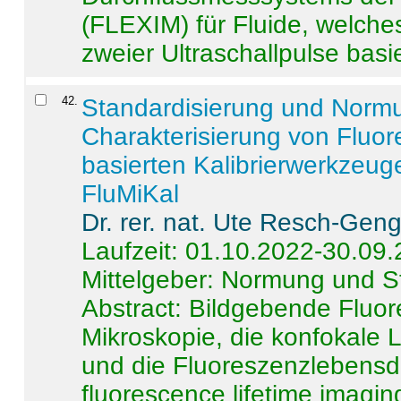
(FLEXIM) für Fluide, welche
zweier Ultraschallpulse basie
42
.
Standardisierung und Norm
Charakterisierung von Fluo
basierten Kalibrierwerkzeug
FluMiKal
Dr. rer. nat. Ute Resch-Gen
Laufzeit: 01.10.2022-30.09
Mittelgeber: Normung und S
Abstract:
Bildgebende Fluore
Mikroskopie, die konfokale
und die Fluoreszenzlebensd
fluorescence lifetime imaging