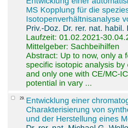
Entwicklung einer automatisi
MS Kopplung für die spezies
Isotopenverhältnisanalyse 
Priv.-Doz. Dr. rer. nat. habi
Laufzeit: 01.02.2021-30.04
Mittelgeber: Sachbeihilfen
Abstract:
Up to now, only a 
specific isotopic analysis 
and only one with CE/MC-ICP
potential in vary ...
29
.
Entwicklung einer chromat
Charakterisierung von synt
und der Herstellung eines M
Dr. rer. nat. Michael G. Welle