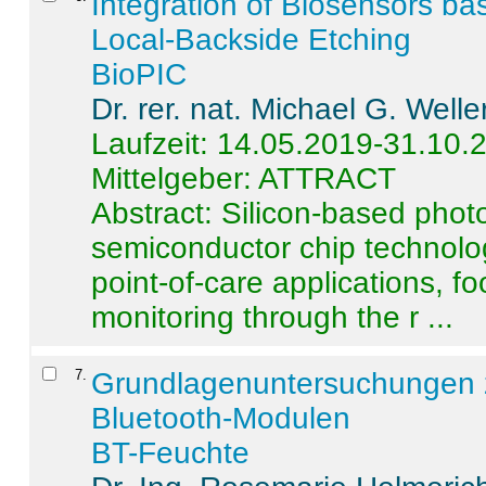
Integration of Biosensors ba
Local-Backside Etching
BioPIC
Dr. rer. nat. Michael G. Welle
Laufzeit: 14.05.2019-31.10.
Mittelgeber: ATTRACT
Abstract:
Silicon-based photo
semiconductor chip technolo
point-of-care applications, f
monitoring through the r ...
7
.
Grundlagenuntersuchungen 
Bluetooth-Modulen
BT-Feuchte