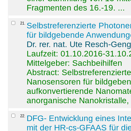
Fragmenten des 16.-19. ...
21
.
Selbstreferenzierte Photon
für bildgebende Anwendun
Dr. rer. nat. Ute Resch-Gen
Laufzeit: 01.10.2016-31.10
Mittelgeber: Sachbeihilfen
Abstract:
Selbstreferenzier
Nanosensoren für bildgeb
aufkonvertierende Nanomate
anorganische Nanokristalle, 
22
.
DFG- Entwicklung eines Int
mit der HR-cs-GFAAS für die