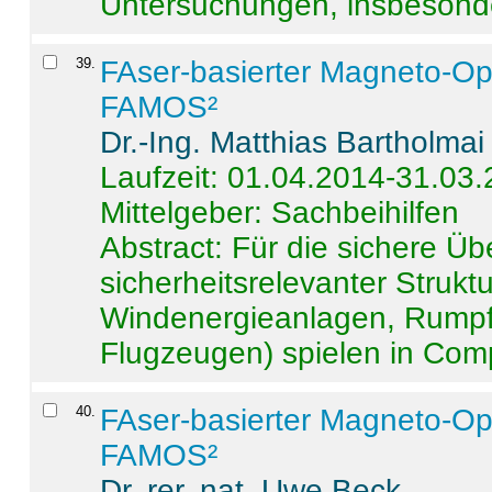
Untersuchungen, insbesonde
39
.
FAser-basierter Magneto-Op
FAMOS²
Dr.-Ing. Matthias Bartholmai
Laufzeit: 01.04.2014-31.03
Mittelgeber: Sachbeihilfen
Abstract:
Für die sichere Ü
sicherheitsrelevanter Strukt
Windenergieanlagen, Rumpf-
Flugzeugen) spielen in Compo
40
.
FAser-basierter Magneto-Op
FAMOS²
Dr. rer. nat. Uwe Beck