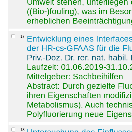
Umwelt stehen, unterliege
((Bio-)fouling), was im Beson
erheblichen Beeinträchtigung
17
.
Entwicklung eines Interface
der HR-cs-GFAAS für die Flu
Priv.-Doz. Dr. rer. nat. habi
Laufzeit: 01.06.2019-31.10
Mittelgeber: Sachbeihilfen
Abstract:
Durch gezielte Flu
ihren Eigenschaften modifizi
Metabolismus). Auch techni
Polyfluorierung neue Eigensc
18
.