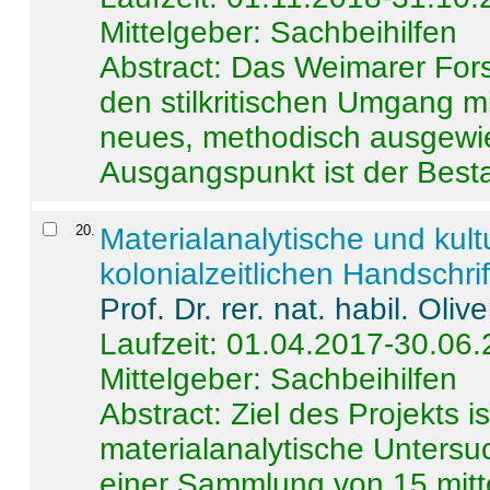
Mittelgeber: Sachbeihilfen
Abstract:
Das Weimarer Forsc
den stilkritischen Umgang m
neues, methodisch ausgewi
Ausgangspunkt ist der Besta
20
.
Materialanalytische und kul
kolonialzeitlichen Handschri
Prof. Dr. rer. nat. habil. Oli
Laufzeit: 01.04.2017-30.06
Mittelgeber: Sachbeihilfen
Abstract:
Ziel des Projekts i
materialanalytische Unters
einer Sammlung von 15 mitt