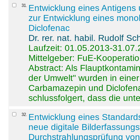
31
.
Entwicklung eines Antigens
zur Entwicklung eines monok
Diclofenac
Dr. rer. nat. habil. Rudolf S
Laufzeit: 01.05.2013-31.07
Mittelgeber: FuE-Kooperatio
Abstract:
Als Flauptkontamin
der Umwelt" wurden in ein
Carbamazepin und Diclofena
schlussfolgert, dass die unter
32
.
Entwicklung eines Standards
neue digitale Bilderfassungs
Durchstrahlungsprüfung vo