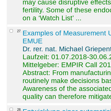
may cause disruptive effects
fertility. Some of these end
on a ‘Watch List’ ...
27
.
Examples of Measurement Un
EMUE
Dr. rer. nat. Michael Griepen
Laufzeit: 01.07.2018-30.06
Mittelgeber: EMPIR Call 20
Abstract:
From manufacturing
routinely make decisions b
Awareness of the associated
quality can therefore mitigate 
28
.