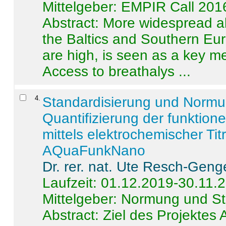
Mittelgeber: EMPIR Call 201
Abstract:
More widespread alc
the Baltics and Southern Eur
are high, is seen as a key m
Access to breathalys ...
4
.
Standardisierung und Norm
Quantifizierung der funktion
mittels elektrochemischer Ti
AQuaFunkNano
Dr. rer. nat. Ute Resch-Geng
Laufzeit: 01.12.2019-30.11.
Mittelgeber: Normung und St
Abstract:
Ziel des Projektes