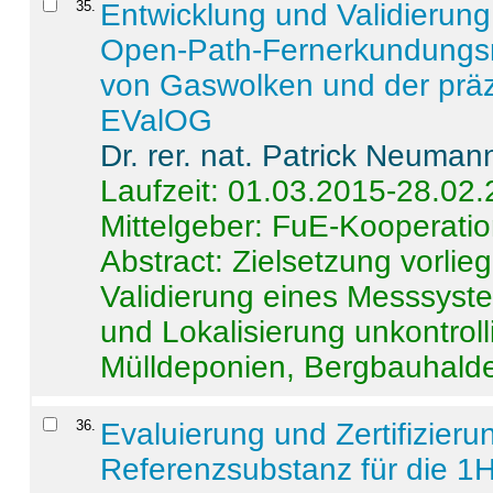
35
.
Entwicklung und Validierung 
Open-Path-Fernerkundungsm
von Gaswolken und der präz
EValOG
Dr. rer. nat. Patrick Neuman
Laufzeit: 01.03.2015-28.02
Mittelgeber: FuE-Kooperatio
Abstract:
Zielsetzung vorlie
Validierung eines Messsyst
und Lokalisierung unkontrol
Mülldeponien, Bergbauhalde
36
.
Evaluierung und Zertifizier
Referenzsubstanz für die 