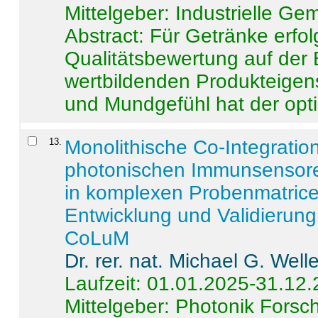
Mittelgeber: Industrielle G
Abstract:
Für Getränke erfol
Qualitätsbewertung auf der
wertbildenden Produkteige
und Mundgefühl hat der opti
13
.
Monolithische Co-Integrati
photonischen Immunsensore
in komplexen Probenmatrice
Entwicklung und Validieru
CoLuM
Dr. rer. nat. Michael G. Welle
Laufzeit: 01.01.2025-31.12
Mittelgeber: Photonik Fors