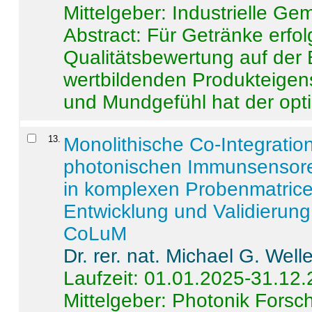
Mittelgeber: Industrielle G
Abstract:
Für Getränke erfol
Qualitätsbewertung auf der
wertbildenden Produkteige
und Mundgefühl hat der opti
13
.
Monolithische Co-Integrati
photonischen Immunsensore
in komplexen Probenmatrice
Entwicklung und Validieru
CoLuM
Dr. rer. nat. Michael G. Welle
Laufzeit: 01.01.2025-31.12
Mittelgeber: Photonik Fors