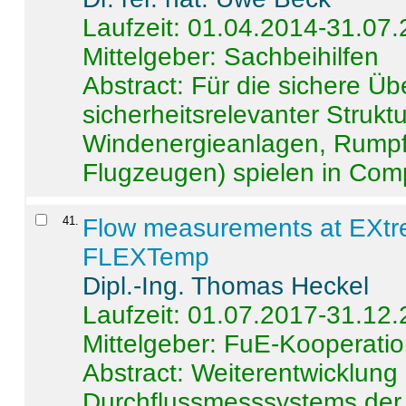
Laufzeit: 01.04.2014-31.07
Mittelgeber: Sachbeihilfen
Abstract:
Für die sichere Ü
sicherheitsrelevanter Strukt
Windenergieanlagen, Rumpf-
Flugzeugen) spielen in Compo
41
.
Flow measurements at EXtr
FLEXTemp
Dipl.-Ing. Thomas Heckel
Laufzeit: 01.07.2017-31.12
Mittelgeber: FuE-Kooperatio
Abstract:
Weiterentwicklun
Durchflussmesssystems der 