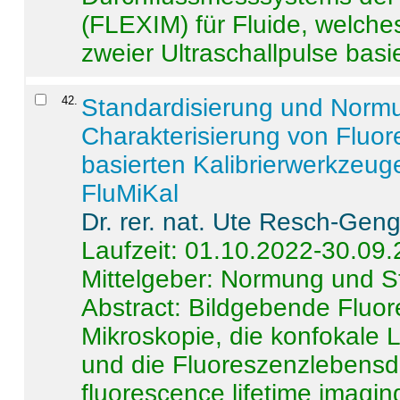
(FLEXIM) für Fluide, welche
zweier Ultraschallpulse basie
42
.
Standardisierung und Norm
Charakterisierung von Fluo
basierten Kalibrierwerkzeug
FluMiKal
Dr. rer. nat. Ute Resch-Gen
Laufzeit: 01.10.2022-30.09
Mittelgeber: Normung und S
Abstract:
Bildgebende Fluore
Mikroskopie, die konfokale
und die Fluoreszenzlebensd
fluorescence lifetime imaging