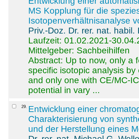
Entwicklung einer automatisi
MS Kopplung für die spezies
Isotopenverhältnisanalyse 
Priv.-Doz. Dr. rer. nat. habi
Laufzeit: 01.02.2021-30.04
Mittelgeber: Sachbeihilfen
Abstract:
Up to now, only a 
specific isotopic analysis 
and only one with CE/MC-ICP
potential in vary ...
29
.
Entwicklung einer chromat
Charakterisierung von synt
und der Herstellung eines M
Dr. rer. nat. Michael G. Welle