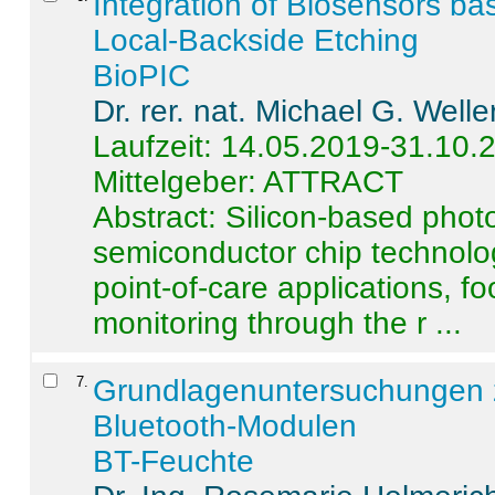
Integration of Biosensors ba
Local-Backside Etching
BioPIC
Dr. rer. nat. Michael G. Welle
Laufzeit: 14.05.2019-31.10.
Mittelgeber: ATTRACT
Abstract:
Silicon-based photo
semiconductor chip technolo
point-of-care applications, f
monitoring through the r ...
7
.
Grundlagenuntersuchungen 
Bluetooth-Modulen
BT-Feuchte