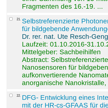
Fragmenten des 16.-19. ...
21
.
Selbstreferenzierte Photon
für bildgebende Anwendun
Dr. rer. nat. Ute Resch-Gen
Laufzeit: 01.10.2016-31.10
Mittelgeber: Sachbeihilfen
Abstract:
Selbstreferenzier
Nanosensoren für bildgeb
aufkonvertierende Nanomate
anorganische Nanokristalle, 
22
.
DFG- Entwicklung eines Int
mit der HR-cs-GFAAS für die