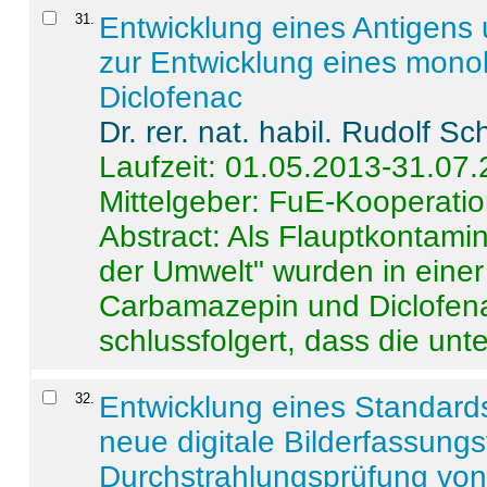
31
.
Entwicklung eines Antigens
zur Entwicklung eines monok
Diclofenac
Dr. rer. nat. habil. Rudolf S
Laufzeit: 01.05.2013-31.07
Mittelgeber: FuE-Kooperatio
Abstract:
Als Flauptkontamin
der Umwelt" wurden in ein
Carbamazepin und Diclofena
schlussfolgert, dass die unter
32
.
Entwicklung eines Standards
neue digitale Bilderfassungs
Durchstrahlungsprüfung vo