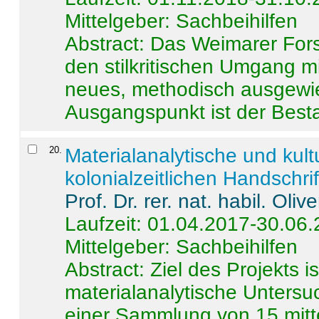
Mittelgeber: Sachbeihilfen
Abstract:
Das Weimarer Forsc
den stilkritischen Umgang m
neues, methodisch ausgewi
Ausgangspunkt ist der Besta
20
.
Materialanalytische und kul
kolonialzeitlichen Handschri
Prof. Dr. rer. nat. habil. Oli
Laufzeit: 01.04.2017-30.06
Mittelgeber: Sachbeihilfen
Abstract:
Ziel des Projekts i
materialanalytische Unters
einer Sammlung von 15 mitt