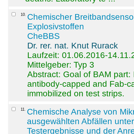
10
.
Chemischer Breitbandsenso
Explosivstoffen
CheBBS
Dr. rer. nat. Knut Rurack
Laufzeit: 01.06.2016-14.11
Mittelgeber: Typ 3
Abstract:
Goal of BAM part: 
antibody-capped and Fab-c
immobilized on test strips.
11
.
Chemische Analyse von Mik
ausgewählten Abfällen unter
Testergebnisse und der Anr