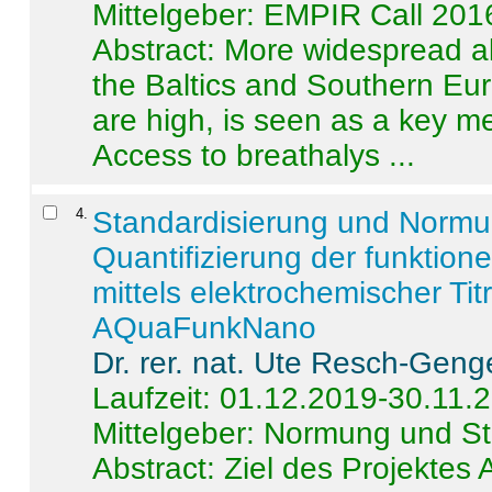
Mittelgeber: EMPIR Call 201
Abstract:
More widespread alc
the Baltics and Southern Eur
are high, is seen as a key m
Access to breathalys ...
4
.
Standardisierung und Norm
Quantifizierung der funktion
mittels elektrochemischer Ti
AQuaFunkNano
Dr. rer. nat. Ute Resch-Geng
Laufzeit: 01.12.2019-30.11.
Mittelgeber: Normung und St
Abstract:
Ziel des Projektes