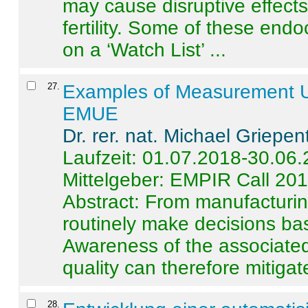
may cause disruptive effects
fertility. Some of these end
on a ‘Watch List’ ...
27
.
Examples of Measurement Un
EMUE
Dr. rer. nat. Michael Griepen
Laufzeit: 01.07.2018-30.06
Mittelgeber: EMPIR Call 20
Abstract:
From manufacturing
routinely make decisions b
Awareness of the associated
quality can therefore mitigate 
28
.