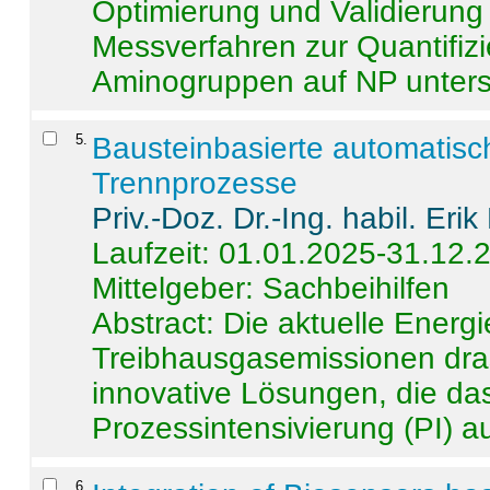
Optimierung und Validierun
Messverfahren zur Quantifiz
Aminogruppen auf NP untersch
5
.
Bausteinbasierte automatisc
Trennprozesse
Priv.-Doz. Dr.-Ing. habil. Eri
Laufzeit: 01.01.2025-31.12.
Mittelgeber: Sachbeihilfen
Abstract:
Die aktuelle Energi
Treibhausgasemissionen dras
innovative Lösungen, die das
Prozessintensivierung (PI) a
6
.