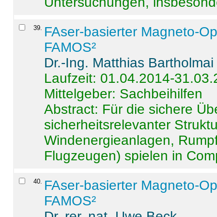
Untersuchungen, insbesonde
39
.
FAser-basierter Magneto-Op
FAMOS²
Dr.-Ing. Matthias Bartholmai
Laufzeit: 01.04.2014-31.03
Mittelgeber: Sachbeihilfen
Abstract:
Für die sichere Ü
sicherheitsrelevanter Strukt
Windenergieanlagen, Rumpf-
Flugzeugen) spielen in Compo
40
.
FAser-basierter Magneto-Op
FAMOS²
Dr. rer. nat. Uwe Beck