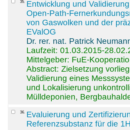
35
.
Entwicklung und Validierung 
Open-Path-Fernerkundungsm
von Gaswolken und der präz
EValOG
Dr. rer. nat. Patrick Neuman
Laufzeit: 01.03.2015-28.02
Mittelgeber: FuE-Kooperatio
Abstract:
Zielsetzung vorlie
Validierung eines Messsyst
und Lokalisierung unkontrol
Mülldeponien, Bergbauhalde
36
.
Evaluierung und Zertifizier
Referenzsubstanz für die 