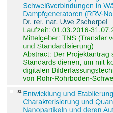
Schweißverbindungen in W
Dampfgeneratoren (RRV-No
Dr. rer. nat. Uwe Zscherpel
Laufzeit: 01.03.2016-31.07
Mittelgeber: TNS (Transfer
und Standardisierung)
Abstract:
Der Projektantrag 
Standards dienen, um mit k
digitalen Bilderfassungstec
von Rohr-Rohrboden-Schwei
33
.
Entwicklung und Etablierun
Charakterisierung und Quant
Nanopartikeln und deren Au