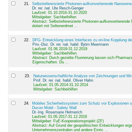
21
.
Selbstreferenzierte Photonen-aufkonvertierende Nanosen
Dr. rer. nat. Ute Resch-Genger
Laufzeit: 01.10.2016-31.10.2020
Mittelgeber: Sachbeihilfen
Abstract:
Selbstreferenzierte Photonen-aufkonvertierende
dotiert mit Seltenerdmet ...
22
.
DFG- Entwicklung eines Interfaces zu on-line Kopplung d
Priv.-Doz. Dr. rer. nat. habil. Björn Meermann
Laufzeit: 01.06.2019-31.12.2019
Mittelgeber: Sachbeihilfen
Abstract:
Durch gezielte Fluorierung lassen sich Pharmaze
Eigenschaften. Du ...
23
.
Naturwissenschaftliche Analyse von Zeichnungen und Min
Prof. Dr. rer. nat. habil. Oliver Hahn
Laufzeit: 01.05.2014-31.10.2014
Mittelgeber: Sachbeihilfen
24
.
Mobiles Sicherheitssystem zum Schutz vor Explosionen un
Ducon Mobil - Safety Wall
Dr.-Ing. Rosemarie Helmerich
Laufzeit: 01.05.2017-31.12.2018
Mittelgeber: FuE-Kooperationsprojekt (ZF)
Abstract:
Auf Grund der geopolitischen Entwicklungen erg
Unternehmenszentralen und andere Einric ...