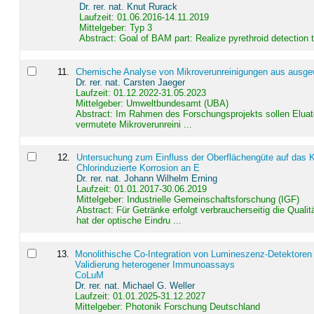
Dr. rer. nat. Knut Rurack
Laufzeit: 01.06.2016-14.11.2019
Mittelgeber: Typ 3
Abstract:
Goal of BAM part: Realize pyrethroid detection
11
.
Chemische Analyse von Mikroverunreinigungen aus ausgewä
Dr. rer. nat. Carsten Jaeger
Laufzeit: 01.12.2022-31.05.2023
Mittelgeber: Umweltbundesamt (UBA)
Abstract:
Im Rahmen des Forschungsprojekts sollen Elua
vermutete Mikroverunreini ...
12
.
Untersuchung zum Einfluss der Oberflächengüte auf das Ko
Chlorinduzierte Korrosion an E
Dr. rer. nat. Johann Wilhelm Erning
Laufzeit: 01.01.2017-30.06.2019
Mittelgeber: Industrielle Gemeinschaftsforschung (IGF)
Abstract:
Für Getränke erfolgt verbraucherseitig die Qu
hat der optische Eindru ...
13
.
Monolithische Co-Integration von Lumineszenz-Detektoren
Validierung heterogener Immunoassays
CoLuM
Dr. rer. nat. Michael G. Weller
Laufzeit: 01.01.2025-31.12.2027
Mittelgeber: Photonik Forschung Deutschland