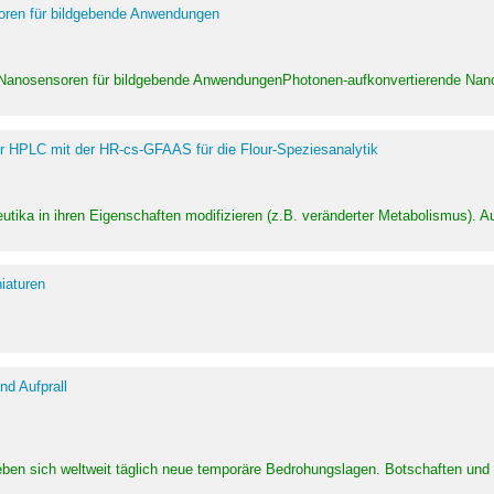
soren für bildgebende Anwendungen
 Nanosensoren für bildgebende AnwendungenPhotonen-aufkonvertierende Nanom
er HPLC mit der HR-cs-GFAAS für die Flour-Speziesanalytik
utika in ihren Eigenschaften modifizieren (z.B. veränderter Metabolismus). A
iaturen
d Aufprall
eben sich weltweit täglich neue temporäre Bedrohungslagen. Botschaften un