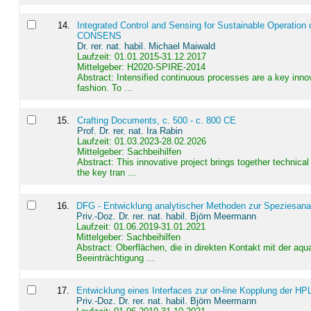
14
.
Integrated Control and Sensing for Sustainable Operation 
CONSENS
Dr. rer. nat. habil. Michael Maiwald
Laufzeit: 01.01.2015-31.12.2017
Mittelgeber: H2020-SPIRE-2014
Abstract:
Intensified continuous processes are a key innov
fashion. To ...
15
.
Crafting Documents, c. 500 - c. 800 CE
Prof. Dr. rer. nat. Ira Rabin
Laufzeit: 01.03.2023-28.02.2026
Mittelgeber: Sachbeihilfen
Abstract:
This innovative project brings together technica
the key tran ...
16
.
DFG - Entwicklung analytischer Methoden zur Speziesanal
Priv.-Doz. Dr. rer. nat. habil. Björn Meermann
Laufzeit: 01.06.2019-31.01.2021
Mittelgeber: Sachbeihilfen
Abstract:
Oberflächen, die in direkten Kontakt mit der aq
Beeinträchtigung ...
17
.
Entwicklung eines Interfaces zur on-line Kopplung der HP
Priv.-Doz. Dr. rer. nat. habil. Björn Meermann