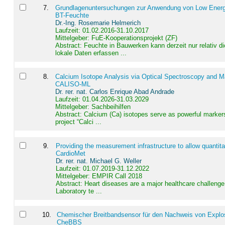
7
.
Grundlagenuntersuchungen zur Anwendung von Low Energ
BT-Feuchte
Dr.-Ing. Rosemarie Helmerich
Laufzeit: 01.02.2016-31.10.2017
Mittelgeber: FuE-Kooperationsprojekt (ZF)
Abstract:
Feuchte in Bauwerken kann derzeit nur relativ 
lokale Daten erfassen ...
8
.
Calcium Isotope Analysis via Optical Spectroscopy and M
CALISO-ML
Dr. rer. nat. Carlos Enrique Abad Andrade
Laufzeit: 01.04.2026-31.03.2029
Mittelgeber: Sachbeihilfen
Abstract:
Calcium (Ca) isotopes serve as powerful markers
project “Calci ...
9
.
Providing the measurement infrastructure to allow quantit
CardioMet
Dr. rer. nat. Michael G. Weller
Laufzeit: 01.07.2019-31.12.2022
Mittelgeber: EMPIR Call 2018
Abstract:
Heart diseases are a major healthcare challenge 
Laboratory te ...
10
.
Chemischer Breitbandsensor für den Nachweis von Explos
CheBBS