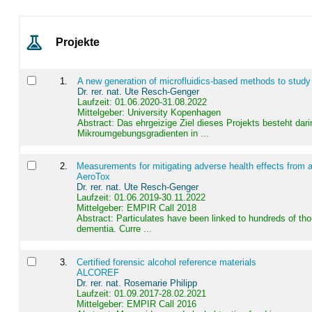
Projekte
1
.
A new generation of microfluidics-based methods to study
Dr. rer. nat. Ute Resch-Genger
Laufzeit: 01.06.2020-31.08.2022
Mittelgeber: University Kopenhagen
Abstract:
Das ehrgeizige Ziel dieses Projekts besteht dari
Mikroumgebungsgradienten in ...
2
.
Measurements for mitigating adverse health effects from a
AeroTox
Dr. rer. nat. Ute Resch-Genger
Laufzeit: 01.06.2019-30.11.2022
Mittelgeber: EMPIR Call 2018
Abstract:
Particulates have been linked to hundreds of th
dementia. Curre ...
3
.
Certified forensic alcohol reference materials
ALCOREF
Dr. rer. nat. Rosemarie Philipp
Laufzeit: 01.09.2017-28.02.2021
Mittelgeber: EMPIR Call 2016