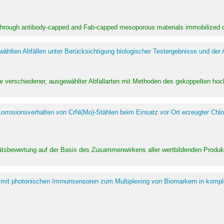
 through antibody-capped and Fab-capped mesoporous materials immobilized on
hlten Abfällen unter Berücksichtigung biologischer Testergebnisse und der
te verschiedener, ausgewählter Abfallarten mit Methoden des gekoppelten 
rrosionsverhalten von CrNi(Mo)-Stählen beim Einsatz vor Ort erzeugter Chlo
alitätsbewertung auf der Basis des Zusammenwirkens aller wertbildenden Pr
 mit photonischen Immunsensoren zum Multiplexing von Biomarkern in kompl