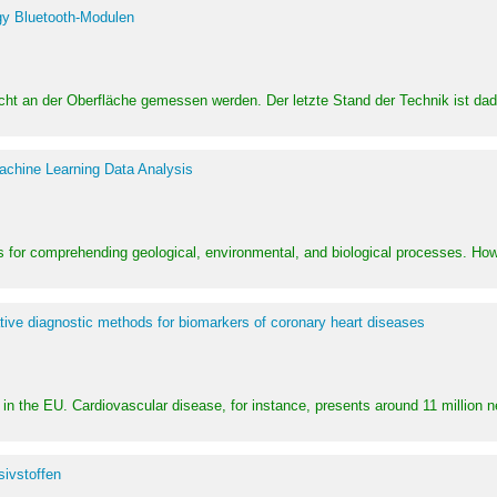
y Bluetooth-Modulen
dicht an der Oberfläche gemessen werden. Der letzte Stand der Technik ist d
achine Learning Data Analysis
 for comprehending geological, environmental, and biological processes. How
ative diagnostic methods for biomarkers of coronary heart diseases
in the EU. Cardiovascular disease, for instance, presents around 11 million n
ivstoffen