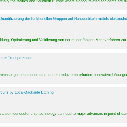
pecially the Baltics and Southern Europe where alcohol related accidents are 
ntifizierung der funktionellen Gruppen auf Nanopartikeln mittels elektroche
klung, Optimierung und Validierung von nor-mungsfähigen Messverfahren zur
erter Trennprozesse
Treibhausgasemissionen drastisch zu reduzieren erfordern innovative Lösungen,
rcuits by Local-Backside Etching
to a semiconductor chip technology can lead to major advances in point-of-car