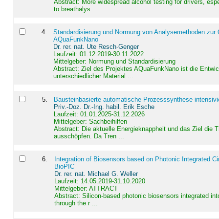
Abstract:
More widespread alcohol testing for drivers, es
to breathalys ...
4
.
Standardisierung und Normung von Analysemethoden zur Qua
AQuaFunkNano
Dr. rer. nat. Ute Resch-Genger
Laufzeit: 01.12.2019-30.11.2022
Mittelgeber: Normung und Standardisierung
Abstract:
Ziel des Projektes AQuaFunkNano ist die Entwic
unterschiedlicher Material ...
5
.
Bausteinbasierte automatische Prozesssynthese intensivi
Priv.-Doz. Dr.-Ing. habil. Erik Esche
Laufzeit: 01.01.2025-31.12.2026
Mittelgeber: Sachbeihilfen
Abstract:
Die aktuelle Energieknappheit und das Ziel die 
ausschöpfen. Da Tren ...
6
.
Integration of Biosensors based on Photonic Integrated Ci
BioPIC
Dr. rer. nat. Michael G. Weller
Laufzeit: 14.05.2019-31.10.2020
Mittelgeber: ATTRACT
Abstract:
Silicon-based photonic biosensors integrated in
through the r ...