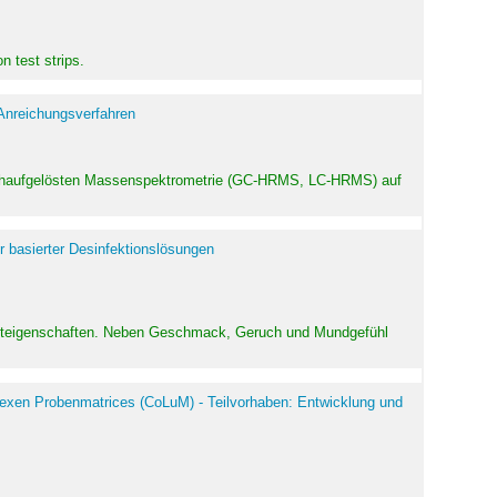
 test strips.
 Anreichungsverfahren
hochaufgelösten Massenspektrometrie (GC-HRMS, LC-HRMS) auf
r basierter Desinfektionslösungen
odukteigenschaften. Neben Geschmack, Geruch und Mundgefühl
exen Probenmatrices (CoLuM) - Teilvorhaben: Entwicklung und