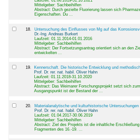
Laufzeit: 01.06.2019-31.10.2021
Mittelgeber: Sachbeihilfen
Abstract:
Durch gezielte Fluorierung lassen sich Pharmaze
Eigenschaften. Du ...
18
.
Untersuchung des Einflusses von Mg auf das Korrosionsver
Dr.-Ing. Andreas Burkert
Laufzeit: 01.11.2014-01.01.2016
Mittelgeber: Sachbeihilfen
Abstract:
Der Fortsetzungsantrag orientiert sich an den Z
entwickelten ...
19
.
Kennerschaft. Die historische Entwicklung und methodisc
Prof. Dr. rer. nat. habil. Oliver Hahn
Laufzeit: 01.11.2018-31.10.2020
Mittelgeber: Sachbeihilfen
Abstract:
Das Weimarer Forschungsprojekt setzt sich zum 
Ausgangspunkt ist der Bestand der ...
20
.
Materialanalytische und kulturhistorische Untersuchungen 
Prof. Dr. rer. nat. habil. Oliver Hahn
Laufzeit: 01.04.2017-30.06.2019
Mittelgeber: Sachbeihilfen
Abstract:
Ziel des Projekts ist die inhaltliche Erschließ
Fragmenten des 16.-19. ...