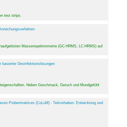
 test strips.
 Anreichungsverfahren
hochaufgelösten Massenspektrometrie (GC-HRMS, LC-HRMS) auf
r basierter Desinfektionslösungen
odukteigenschaften. Neben Geschmack, Geruch und Mundgefühl
exen Probenmatrices (CoLuM) - Teilvorhaben: Entwicklung und