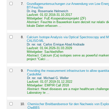
7
.
Grundlagenuntersuchungen zur Anwendung von Low Energ
BT-Feuchte
Dr.-Ing. Rosemarie Helmerich
Laufzeit: 01.02.2016-31.10.2017
Mittelgeber: FuE-Kooperationsprojekt (ZF)
Abstract:
Feuchte in Bauwerken kann derzeit nur relativ 
lokale Daten erfassen ...
8
.
Calcium Isotope Analysis via Optical Spectroscopy and M
CALISO-ML
Dr. rer. nat. Carlos Enrique Abad Andrade
Laufzeit: 01.04.2026-31.03.2029
Mittelgeber: Sachbeihilfen
Abstract:
Calcium (Ca) isotopes serve as powerful markers
project “Calci ...
9
.
Providing the measurement infrastructure to allow quantit
CardioMet
Dr. rer. nat. Michael G. Weller
Laufzeit: 01.07.2019-31.12.2022
Mittelgeber: EMPIR Call 2018
Abstract:
Heart diseases are a major healthcare challenge 
Laboratory te ...
10
.
Chemischer Breitbandsensor für den Nachweis von Explos
CheBBS