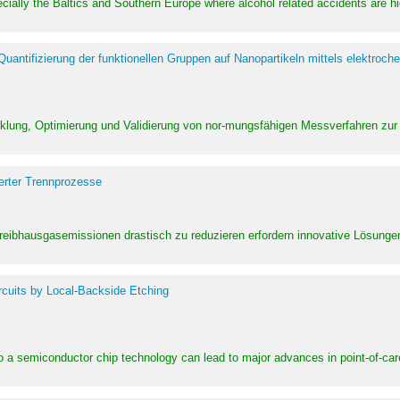
pecially the Baltics and Southern Europe where alcohol related accidents are 
ntifizierung der funktionellen Gruppen auf Nanopartikeln mittels elektroche
klung, Optimierung und Validierung von nor-mungsfähigen Messverfahren zur
erter Trennprozesse
Treibhausgasemissionen drastisch zu reduzieren erfordern innovative Lösungen,
rcuits by Local-Backside Etching
to a semiconductor chip technology can lead to major advances in point-of-car