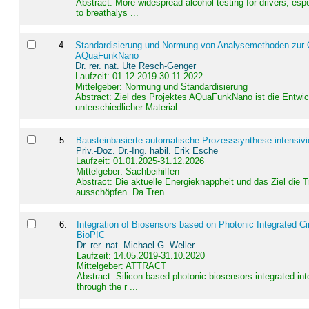
Abstract:
More widespread alcohol testing for drivers, es
to breathalys ...
4
.
Standardisierung und Normung von Analysemethoden zur Qua
AQuaFunkNano
Dr. rer. nat. Ute Resch-Genger
Laufzeit: 01.12.2019-30.11.2022
Mittelgeber: Normung und Standardisierung
Abstract:
Ziel des Projektes AQuaFunkNano ist die Entwic
unterschiedlicher Material ...
5
.
Bausteinbasierte automatische Prozesssynthese intensivi
Priv.-Doz. Dr.-Ing. habil. Erik Esche
Laufzeit: 01.01.2025-31.12.2026
Mittelgeber: Sachbeihilfen
Abstract:
Die aktuelle Energieknappheit und das Ziel die 
ausschöpfen. Da Tren ...
6
.
Integration of Biosensors based on Photonic Integrated Ci
BioPIC
Dr. rer. nat. Michael G. Weller
Laufzeit: 14.05.2019-31.10.2020
Mittelgeber: ATTRACT
Abstract:
Silicon-based photonic biosensors integrated in
through the r ...