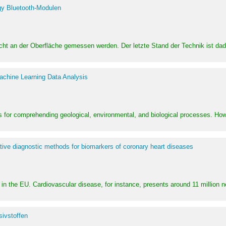
y Bluetooth-Modulen
dicht an der Oberfläche gemessen werden. Der letzte Stand der Technik ist d
achine Learning Data Analysis
 for comprehending geological, environmental, and biological processes. How
ative diagnostic methods for biomarkers of coronary heart diseases
in the EU. Cardiovascular disease, for instance, presents around 11 million n
ivstoffen