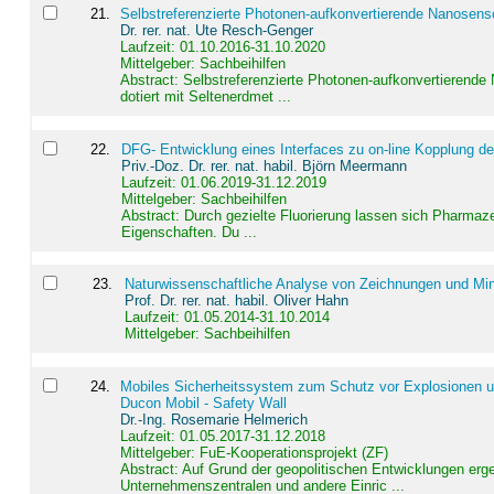
21
.
Selbstreferenzierte Photonen-aufkonvertierende Nanosen
Dr. rer. nat. Ute Resch-Genger
Laufzeit: 01.10.2016-31.10.2020
Mittelgeber: Sachbeihilfen
Abstract:
Selbstreferenzierte Photonen-aufkonvertierende
dotiert mit Seltenerdmet ...
22
.
DFG- Entwicklung eines Interfaces zu on-line Kopplung d
Priv.-Doz. Dr. rer. nat. habil. Björn Meermann
Laufzeit: 01.06.2019-31.12.2019
Mittelgeber: Sachbeihilfen
Abstract:
Durch gezielte Fluorierung lassen sich Pharmaze
Eigenschaften. Du ...
23
.
Naturwissenschaftliche Analyse von Zeichnungen und Min
Prof. Dr. rer. nat. habil. Oliver Hahn
Laufzeit: 01.05.2014-31.10.2014
Mittelgeber: Sachbeihilfen
24
.
Mobiles Sicherheitssystem zum Schutz vor Explosionen un
Ducon Mobil - Safety Wall
Dr.-Ing. Rosemarie Helmerich
Laufzeit: 01.05.2017-31.12.2018
Mittelgeber: FuE-Kooperationsprojekt (ZF)
Abstract:
Auf Grund der geopolitischen Entwicklungen erg
Unternehmenszentralen und andere Einric ...