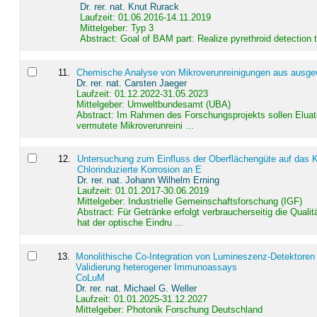
Dr. rer. nat. Knut Rurack
Laufzeit: 01.06.2016-14.11.2019
Mittelgeber: Typ 3
Abstract:
Goal of BAM part: Realize pyrethroid detection
11
.
Chemische Analyse von Mikroverunreinigungen aus ausgewä
Dr. rer. nat. Carsten Jaeger
Laufzeit: 01.12.2022-31.05.2023
Mittelgeber: Umweltbundesamt (UBA)
Abstract:
Im Rahmen des Forschungsprojekts sollen Elua
vermutete Mikroverunreini ...
12
.
Untersuchung zum Einfluss der Oberflächengüte auf das Ko
Chlorinduzierte Korrosion an E
Dr. rer. nat. Johann Wilhelm Erning
Laufzeit: 01.01.2017-30.06.2019
Mittelgeber: Industrielle Gemeinschaftsforschung (IGF)
Abstract:
Für Getränke erfolgt verbraucherseitig die Qu
hat der optische Eindru ...
13
.
Monolithische Co-Integration von Lumineszenz-Detektoren
Validierung heterogener Immunoassays
CoLuM
Dr. rer. nat. Michael G. Weller
Laufzeit: 01.01.2025-31.12.2027
Mittelgeber: Photonik Forschung Deutschland