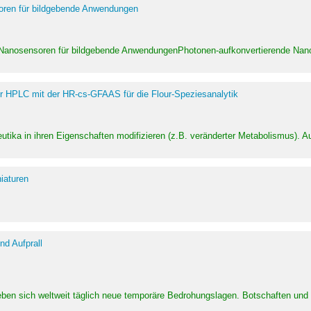
soren für bildgebende Anwendungen
 Nanosensoren für bildgebende AnwendungenPhotonen-aufkonvertierende Nanom
er HPLC mit der HR-cs-GFAAS für die Flour-Speziesanalytik
utika in ihren Eigenschaften modifizieren (z.B. veränderter Metabolismus). A
iaturen
d Aufprall
eben sich weltweit täglich neue temporäre Bedrohungslagen. Botschaften un