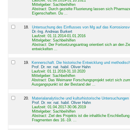
Laufzeit: 01.06.2019-31.10.2021
Mittelgeber: Sachbeihilfen
Abstract:
Durch gezielte Fluorierung lassen sich Pharmaze
Eigenschaften. Du ...
18
.
Untersuchung des Einflusses von Mg auf das Korrosionsver
Dr.-Ing. Andreas Burkert
Laufzeit: 01.11.2014-01.01.2016
Mittelgeber: Sachbeihilfen
Abstract:
Der Fortsetzungsantrag orientiert sich an den Z
entwickelten ...
19
.
Kennerschaft. Die historische Entwicklung und methodisc
Prof. Dr. rer. nat. habil. Oliver Hahn
Laufzeit: 01.11.2018-31.10.2020
Mittelgeber: Sachbeihilfen
Abstract:
Das Weimarer Forschungsprojekt setzt sich zum 
Ausgangspunkt ist der Bestand der ...
20
.
Materialanalytische und kulturhistorische Untersuchungen 
Prof. Dr. rer. nat. habil. Oliver Hahn
Laufzeit: 01.04.2017-30.06.2019
Mittelgeber: Sachbeihilfen
Abstract:
Ziel des Projekts ist die inhaltliche Erschließ
Fragmenten des 16.-19. ...