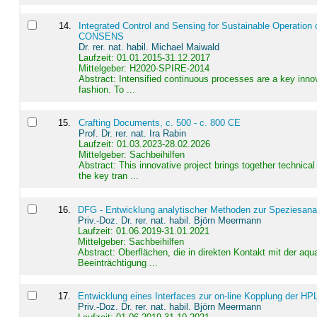
14
.
Integrated Control and Sensing for Sustainable Operation 
CONSENS
Dr. rer. nat. habil. Michael Maiwald
Laufzeit: 01.01.2015-31.12.2017
Mittelgeber: H2020-SPIRE-2014
Abstract:
Intensified continuous processes are a key innov
fashion. To ...
15
.
Crafting Documents, c. 500 - c. 800 CE
Prof. Dr. rer. nat. Ira Rabin
Laufzeit: 01.03.2023-28.02.2026
Mittelgeber: Sachbeihilfen
Abstract:
This innovative project brings together technica
the key tran ...
16
.
DFG - Entwicklung analytischer Methoden zur Speziesanal
Priv.-Doz. Dr. rer. nat. habil. Björn Meermann
Laufzeit: 01.06.2019-31.01.2021
Mittelgeber: Sachbeihilfen
Abstract:
Oberflächen, die in direkten Kontakt mit der aq
Beeinträchtigung ...
17
.
Entwicklung eines Interfaces zur on-line Kopplung der HP
Priv.-Doz. Dr. rer. nat. habil. Björn Meermann