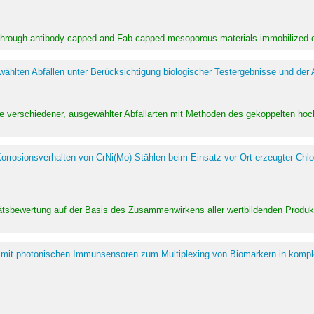
 through antibody-capped and Fab-capped mesoporous materials immobilized on
hlten Abfällen unter Berücksichtigung biologischer Testergebnisse und der
te verschiedener, ausgewählter Abfallarten mit Methoden des gekoppelten 
rrosionsverhalten von CrNi(Mo)-Stählen beim Einsatz vor Ort erzeugter Chlo
alitätsbewertung auf der Basis des Zusammenwirkens aller wertbildenden Pr
 mit photonischen Immunsensoren zum Multiplexing von Biomarkern in kompl