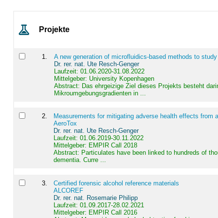
Projekte
1
.
A new generation of microfluidics-based methods to study
Dr. rer. nat. Ute Resch-Genger
Laufzeit: 01.06.2020-31.08.2022
Mittelgeber: University Kopenhagen
Abstract:
Das ehrgeizige Ziel dieses Projekts besteht dari
Mikroumgebungsgradienten in ...
2
.
Measurements for mitigating adverse health effects from a
AeroTox
Dr. rer. nat. Ute Resch-Genger
Laufzeit: 01.06.2019-30.11.2022
Mittelgeber: EMPIR Call 2018
Abstract:
Particulates have been linked to hundreds of th
dementia. Curre ...
3
.
Certified forensic alcohol reference materials
ALCOREF
Dr. rer. nat. Rosemarie Philipp
Laufzeit: 01.09.2017-28.02.2021
Mittelgeber: EMPIR Call 2016