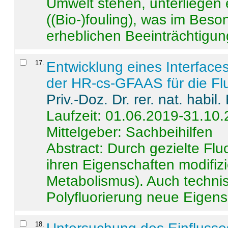
Umwelt stehen, unterliege
((Bio-)fouling), was im Beson
erheblichen Beeinträchtigung
17
.
Entwicklung eines Interface
der HR-cs-GFAAS für die Flu
Priv.-Doz. Dr. rer. nat. habi
Laufzeit: 01.06.2019-31.10
Mittelgeber: Sachbeihilfen
Abstract:
Durch gezielte Flu
ihren Eigenschaften modifizi
Metabolismus). Auch techni
Polyfluorierung neue Eigensc
18
.