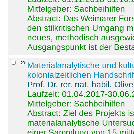
Mittelgeber: Sachbeihilfen
Abstract:
Das Weimarer Forsc
den stilkritischen Umgang m
neues, methodisch ausgewi
Ausgangspunkt ist der Besta
20
.
Materialanalytische und kul
kolonialzeitlichen Handschri
Prof. Dr. rer. nat. habil. Oli
Laufzeit: 01.04.2017-30.06
Mittelgeber: Sachbeihilfen
Abstract:
Ziel des Projekts i
materialanalytische Unters
einer Sammlung von 15 mitt