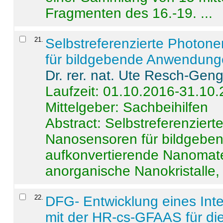
Fragmenten des 16.-19. ...
21
.
Selbstreferenzierte Photon
für bildgebende Anwendun
Dr. rer. nat. Ute Resch-Gen
Laufzeit: 01.10.2016-31.10
Mittelgeber: Sachbeihilfen
Abstract:
Selbstreferenzier
Nanosensoren für bildgeb
aufkonvertierende Nanomate
anorganische Nanokristalle, 
22
.
DFG- Entwicklung eines Int
mit der HR-cs-GFAAS für die