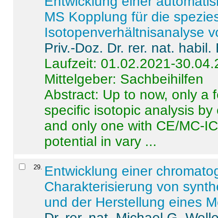
Entwicklung einer automatisi
MS Kopplung für die spezies
Isotopenverhältnisanalyse 
Priv.-Doz. Dr. rer. nat. habi
Laufzeit: 01.02.2021-30.04
Mittelgeber: Sachbeihilfen
Abstract:
Up to now, only a 
specific isotopic analysis 
and only one with CE/MC-ICP
potential in vary ...
29
.
Entwicklung einer chromat
Charakterisierung von synt
und der Herstellung eines M
Dr. rer. nat. Michael G. Welle