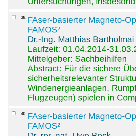
Untersuchungen, insbesonde
39
.
FAser-basierter Magneto-Op
FAMOS²
Dr.-Ing. Matthias Bartholmai
Laufzeit: 01.04.2014-31.03
Mittelgeber: Sachbeihilfen
Abstract:
Für die sichere Ü
sicherheitsrelevanter Strukt
Windenergieanlagen, Rumpf-
Flugzeugen) spielen in Compo
40
.
FAser-basierter Magneto-Op
FAMOS²
Dr. rer. nat. Uwe Beck