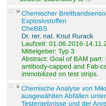
10
.
Chemischer Breitbandsenso
Explosivstoffen
CheBBS
Dr. rer. nat. Knut Rurack
Laufzeit: 01.06.2016-14.11
Mittelgeber: Typ 3
Abstract:
Goal of BAM part: 
antibody-capped and Fab-c
immobilized on test strips.
11
.
Chemische Analyse von Mik
ausgewählten Abfällen unter
Testergebnisse und der Anr