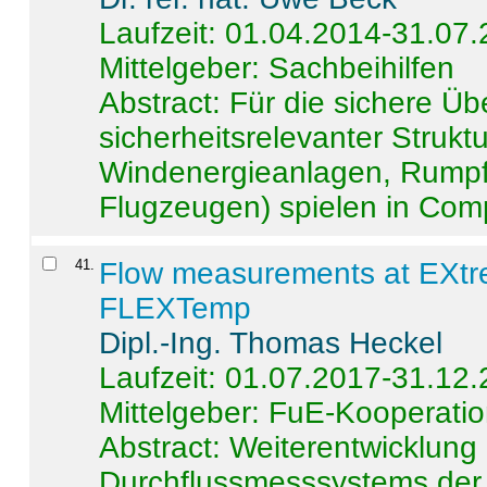
Laufzeit: 01.04.2014-31.07
Mittelgeber: Sachbeihilfen
Abstract:
Für die sichere Ü
sicherheitsrelevanter Strukt
Windenergieanlagen, Rumpf-
Flugzeugen) spielen in Compo
41
.
Flow measurements at EXtr
FLEXTemp
Dipl.-Ing. Thomas Heckel
Laufzeit: 01.07.2017-31.12
Mittelgeber: FuE-Kooperatio
Abstract:
Weiterentwicklun
Durchflussmesssystems der 