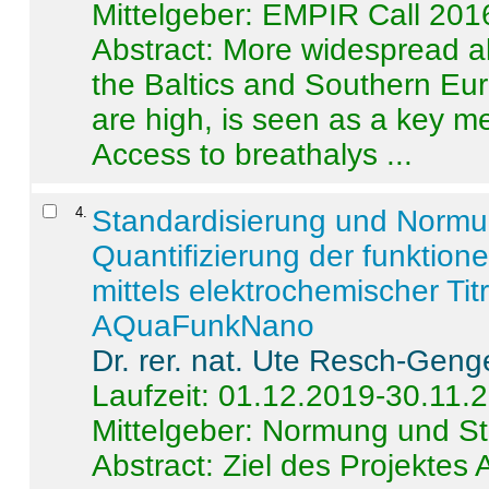
Mittelgeber: EMPIR Call 201
Abstract:
More widespread alc
the Baltics and Southern Eur
are high, is seen as a key m
Access to breathalys ...
4
.
Standardisierung und Norm
Quantifizierung der funktion
mittels elektrochemischer Ti
AQuaFunkNano
Dr. rer. nat. Ute Resch-Geng
Laufzeit: 01.12.2019-30.11.
Mittelgeber: Normung und St
Abstract:
Ziel des Projektes