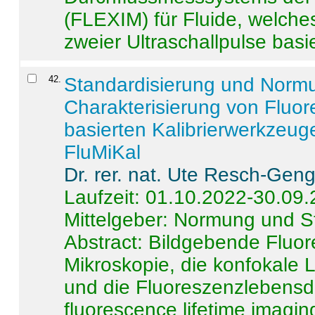
(FLEXIM) für Fluide, welche
zweier Ultraschallpulse basie
42
.
Standardisierung und Norm
Charakterisierung von Fluo
basierten Kalibrierwerkzeug
FluMiKal
Dr. rer. nat. Ute Resch-Gen
Laufzeit: 01.10.2022-30.09
Mittelgeber: Normung und S
Abstract:
Bildgebende Fluore
Mikroskopie, die konfokale
und die Fluoreszenzlebensd
fluorescence lifetime imaging