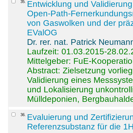
35
.
Entwicklung und Validierung 
Open-Path-Fernerkundungsm
von Gaswolken und der präz
EValOG
Dr. rer. nat. Patrick Neuman
Laufzeit: 01.03.2015-28.02
Mittelgeber: FuE-Kooperatio
Abstract:
Zielsetzung vorlie
Validierung eines Messsyst
und Lokalisierung unkontrol
Mülldeponien, Bergbauhalde
36
.
Evaluierung und Zertifizier
Referenzsubstanz für die 