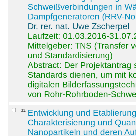
Schweißverbindungen in W
Dampfgeneratoren (RRV-No
Dr. rer. nat. Uwe Zscherpel
Laufzeit: 01.03.2016-31.07
Mittelgeber: TNS (Transfer
und Standardisierung)
Abstract:
Der Projektantrag 
Standards dienen, um mit k
digitalen Bilderfassungstec
von Rohr-Rohrboden-Schwei
33
.
Entwicklung und Etablierun
Charakterisierung und Quant
Nanopartikeln und deren Au