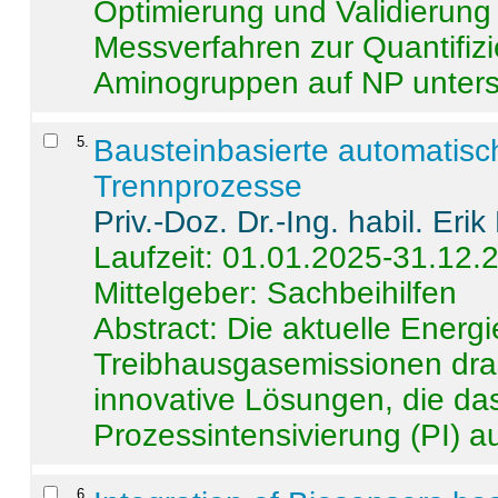
Optimierung und Validierun
Messverfahren zur Quantifiz
Aminogruppen auf NP untersch
5
.
Bausteinbasierte automatisc
Trennprozesse
Priv.-Doz. Dr.-Ing. habil. Eri
Laufzeit: 01.01.2025-31.12.
Mittelgeber: Sachbeihilfen
Abstract:
Die aktuelle Energi
Treibhausgasemissionen dras
innovative Lösungen, die das
Prozessintensivierung (PI) a
6
.