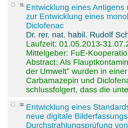
31
.
Entwicklung eines Antigens
zur Entwicklung eines monok
Diclofenac
Dr. rer. nat. habil. Rudolf S
Laufzeit: 01.05.2013-31.07
Mittelgeber: FuE-Kooperatio
Abstract:
Als Flauptkontamin
der Umwelt" wurden in ein
Carbamazepin und Diclofena
schlussfolgert, dass die unter
32
.
Entwicklung eines Standards
neue digitale Bilderfassungs
Durchstrahlungsprüfung vo