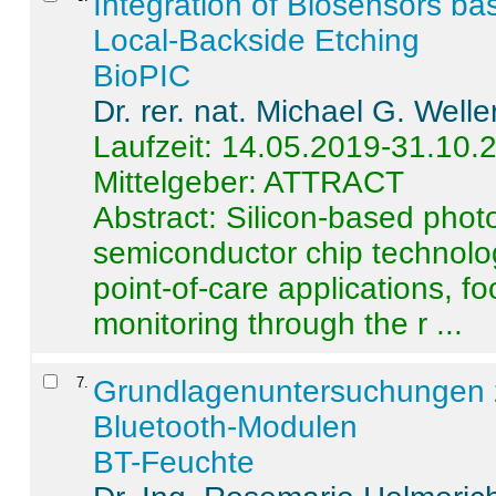
Integration of Biosensors ba
Local-Backside Etching
BioPIC
Dr. rer. nat. Michael G. Welle
Laufzeit: 14.05.2019-31.10.
Mittelgeber: ATTRACT
Abstract:
Silicon-based photo
semiconductor chip technolo
point-of-care applications, f
monitoring through the r ...
7
.
Grundlagenuntersuchungen 
Bluetooth-Modulen
BT-Feuchte