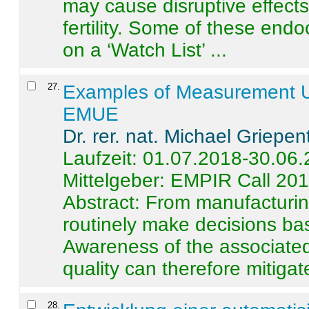
may cause disruptive effects
fertility. Some of these end
on a ‘Watch List’ ...
27
.
Examples of Measurement Un
EMUE
Dr. rer. nat. Michael Griepen
Laufzeit: 01.07.2018-30.06
Mittelgeber: EMPIR Call 20
Abstract:
From manufacturing
routinely make decisions b
Awareness of the associated
quality can therefore mitigate 
28
.