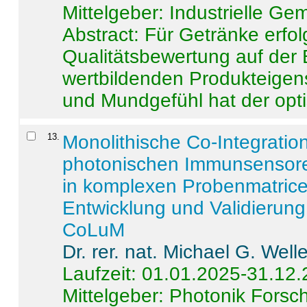
Mittelgeber: Industrielle G
Abstract:
Für Getränke erfol
Qualitätsbewertung auf der
wertbildenden Produkteige
und Mundgefühl hat der opti
13
.
Monolithische Co-Integrati
photonischen Immunsensore
in komplexen Probenmatrice
Entwicklung und Validieru
CoLuM
Dr. rer. nat. Michael G. Welle
Laufzeit: 01.01.2025-31.12
Mittelgeber: Photonik Fors