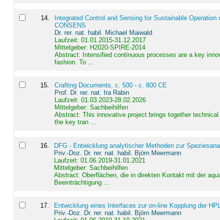
14
.
Integrated Control and Sensing for Sustainable Operation 
CONSENS
Dr. rer. nat. habil. Michael Maiwald
Laufzeit: 01.01.2015-31.12.2017
Mittelgeber: H2020-SPIRE-2014
Abstract:
Intensified continuous processes are a key innov
fashion. To ...
15
.
Crafting Documents, c. 500 - c. 800 CE
Prof. Dr. rer. nat. Ira Rabin
Laufzeit: 01.03.2023-28.02.2026
Mittelgeber: Sachbeihilfen
Abstract:
This innovative project brings together technica
the key tran ...
16
.
DFG - Entwicklung analytischer Methoden zur Speziesanal
Priv.-Doz. Dr. rer. nat. habil. Björn Meermann
Laufzeit: 01.06.2019-31.01.2021
Mittelgeber: Sachbeihilfen
Abstract:
Oberflächen, die in direkten Kontakt mit der aq
Beeinträchtigung ...
17
.
Entwicklung eines Interfaces zur on-line Kopplung der HP
Priv.-Doz. Dr. rer. nat. habil. Björn Meermann