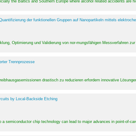
pecially the Baltics and Southern Europe where alcohol related accidents are 
ntifizierung der funktionellen Gruppen auf Nanopartikeln mittels elektroche
klung, Optimierung und Validierung von nor-mungsfähigen Messverfahren zur
erter Trennprozesse
Treibhausgasemissionen drastisch zu reduzieren erfordern innovative Lösungen,
rcuits by Local-Backside Etching
to a semiconductor chip technology can lead to major advances in point-of-car