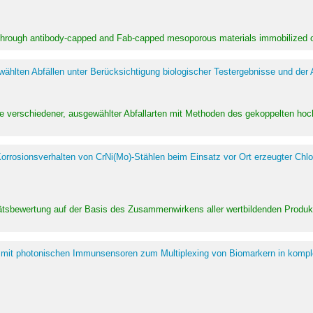
 through antibody-capped and Fab-capped mesoporous materials immobilized on
hlten Abfällen unter Berücksichtigung biologischer Testergebnisse und der
te verschiedener, ausgewählter Abfallarten mit Methoden des gekoppelten 
rrosionsverhalten von CrNi(Mo)-Stählen beim Einsatz vor Ort erzeugter Chlo
alitätsbewertung auf der Basis des Zusammenwirkens aller wertbildenden Pr
 mit photonischen Immunsensoren zum Multiplexing von Biomarkern in kompl