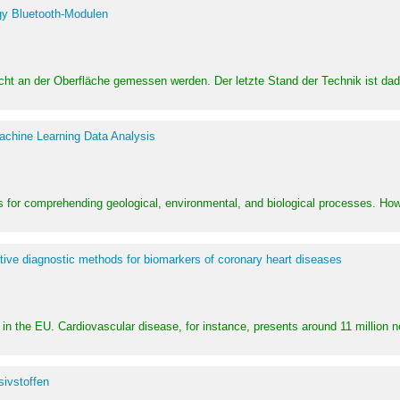
y Bluetooth-Modulen
dicht an der Oberfläche gemessen werden. Der letzte Stand der Technik ist d
achine Learning Data Analysis
 for comprehending geological, environmental, and biological processes. How
ative diagnostic methods for biomarkers of coronary heart diseases
in the EU. Cardiovascular disease, for instance, presents around 11 million n
ivstoffen