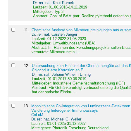
Dr. rer. nat. Knut Rurack
Laufzeit: 01.06.2016-14.11.2019
Mittelgeber: Typ 3
Abstract:
Goal of BAM part: Realize pyrethroid detection
11
.
Chemische Analyse von Mikroverunreinigungen aus ausgewä
Dr. rer. nat. Carsten Jaeger
Laufzeit: 01.12.2022-31.05.2023
Mittelgeber: Umweltbundesamt (UBA)
Abstract:
Im Rahmen des Forschungsprojekts sollen Elua
vermutete Mikroverunreini ...
12
.
Untersuchung zum Einfluss der Oberflächengüte auf das Ko
Chlorinduzierte Korrosion an E
Dr. rer. nat. Johann Wilhelm Erning
Laufzeit: 01.01.2017-30.06.2019
Mittelgeber: Industrielle Gemeinschaftsforschung (IGF)
Abstract:
Für Getränke erfolgt verbraucherseitig die Qu
hat der optische Eindru ...
13
.
Monolithische Co-Integration von Lumineszenz-Detektoren
Validierung heterogener Immunoassays
CoLuM
Dr. rer. nat. Michael G. Weller
Laufzeit: 01.01.2025-31.12.2027
Mittelgeber: Photonik Forschung Deutschland