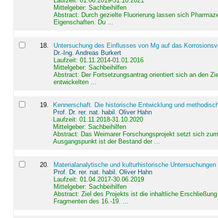
Laufzeit: 01.06.2019-31.10.2021
Mittelgeber: Sachbeihilfen
Abstract:
Durch gezielte Fluorierung lassen sich Pharmaze
Eigenschaften. Du ...
18
.
Untersuchung des Einflusses von Mg auf das Korrosionsver
Dr.-Ing. Andreas Burkert
Laufzeit: 01.11.2014-01.01.2016
Mittelgeber: Sachbeihilfen
Abstract:
Der Fortsetzungsantrag orientiert sich an den Z
entwickelten ...
19
.
Kennerschaft. Die historische Entwicklung und methodisc
Prof. Dr. rer. nat. habil. Oliver Hahn
Laufzeit: 01.11.2018-31.10.2020
Mittelgeber: Sachbeihilfen
Abstract:
Das Weimarer Forschungsprojekt setzt sich zum 
Ausgangspunkt ist der Bestand der ...
20
.
Materialanalytische und kulturhistorische Untersuchungen 
Prof. Dr. rer. nat. habil. Oliver Hahn
Laufzeit: 01.04.2017-30.06.2019
Mittelgeber: Sachbeihilfen
Abstract:
Ziel des Projekts ist die inhaltliche Erschließ
Fragmenten des 16.-19. ...