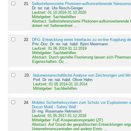
21
.
Selbstreferenzierte Photonen-aufkonvertierende Nanosen
Dr. rer. nat. Ute Resch-Genger
Laufzeit: 01.10.2016-31.10.2020
Mittelgeber: Sachbeihilfen
Abstract:
Selbstreferenzierte Photonen-aufkonvertierende
dotiert mit Seltenerdmet ...
22
.
DFG- Entwicklung eines Interfaces zu on-line Kopplung d
Priv.-Doz. Dr. rer. nat. habil. Björn Meermann
Laufzeit: 01.06.2019-31.12.2019
Mittelgeber: Sachbeihilfen
Abstract:
Durch gezielte Fluorierung lassen sich Pharmaze
Eigenschaften. Du ...
23
.
Naturwissenschaftliche Analyse von Zeichnungen und Min
Prof. Dr. rer. nat. habil. Oliver Hahn
Laufzeit: 01.05.2014-31.10.2014
Mittelgeber: Sachbeihilfen
24
.
Mobiles Sicherheitssystem zum Schutz vor Explosionen un
Ducon Mobil - Safety Wall
Dr.-Ing. Rosemarie Helmerich
Laufzeit: 01.05.2017-31.12.2018
Mittelgeber: FuE-Kooperationsprojekt (ZF)
Abstract:
Auf Grund der geopolitischen Entwicklungen erg
Unternehmenszentralen und andere Einric ...