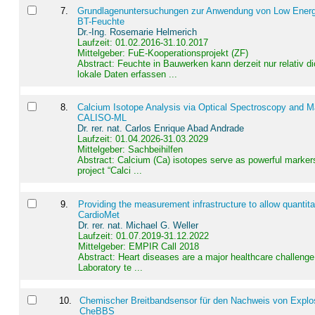
7
.
Grundlagenuntersuchungen zur Anwendung von Low Energ
BT-Feuchte
Dr.-Ing. Rosemarie Helmerich
Laufzeit: 01.02.2016-31.10.2017
Mittelgeber: FuE-Kooperationsprojekt (ZF)
Abstract:
Feuchte in Bauwerken kann derzeit nur relativ 
lokale Daten erfassen ...
8
.
Calcium Isotope Analysis via Optical Spectroscopy and M
CALISO-ML
Dr. rer. nat. Carlos Enrique Abad Andrade
Laufzeit: 01.04.2026-31.03.2029
Mittelgeber: Sachbeihilfen
Abstract:
Calcium (Ca) isotopes serve as powerful markers
project “Calci ...
9
.
Providing the measurement infrastructure to allow quantit
CardioMet
Dr. rer. nat. Michael G. Weller
Laufzeit: 01.07.2019-31.12.2022
Mittelgeber: EMPIR Call 2018
Abstract:
Heart diseases are a major healthcare challenge 
Laboratory te ...
10
.
Chemischer Breitbandsensor für den Nachweis von Explos
CheBBS