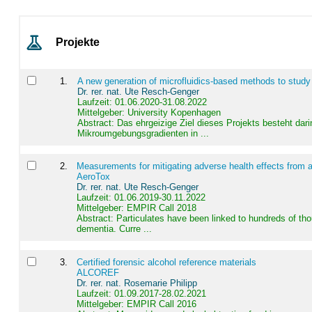
Projekte
1
.
A new generation of microfluidics-based methods to study
Dr. rer. nat. Ute Resch-Genger
Laufzeit: 01.06.2020-31.08.2022
Mittelgeber: University Kopenhagen
Abstract:
Das ehrgeizige Ziel dieses Projekts besteht dari
Mikroumgebungsgradienten in ...
2
.
Measurements for mitigating adverse health effects from a
AeroTox
Dr. rer. nat. Ute Resch-Genger
Laufzeit: 01.06.2019-30.11.2022
Mittelgeber: EMPIR Call 2018
Abstract:
Particulates have been linked to hundreds of th
dementia. Curre ...
3
.
Certified forensic alcohol reference materials
ALCOREF
Dr. rer. nat. Rosemarie Philipp
Laufzeit: 01.09.2017-28.02.2021
Mittelgeber: EMPIR Call 2016