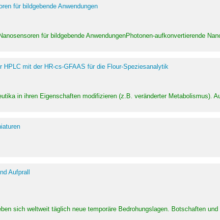
soren für bildgebende Anwendungen
 Nanosensoren für bildgebende AnwendungenPhotonen-aufkonvertierende Nanom
er HPLC mit der HR-cs-GFAAS für die Flour-Speziesanalytik
utika in ihren Eigenschaften modifizieren (z.B. veränderter Metabolismus). A
iaturen
d Aufprall
eben sich weltweit täglich neue temporäre Bedrohungslagen. Botschaften un