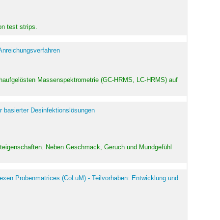
 test strips.
 Anreichungsverfahren
hochaufgelösten Massenspektrometrie (GC-HRMS, LC-HRMS) auf
r basierter Desinfektionslösungen
odukteigenschaften. Neben Geschmack, Geruch und Mundgefühl
exen Probenmatrices (CoLuM) - Teilvorhaben: Entwicklung und