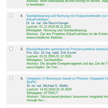
Abstract:
More widespread alcohol testing for drivers, es
to breathalys ...
4
.
Standardisierung und Normung von Analysemethoden zur Qua
AQuaFunkNano
Dr. rer. nat. Ute Resch-Genger
Laufzeit: 01.12.2019-30.11.2022
Mittelgeber: Normung und Standardisierung
Abstract:
Ziel des Projektes AQuaFunkNano ist die Entwic
unterschiedlicher Material ...
5
.
Bausteinbasierte automatische Prozesssynthese intensivi
Priv.-Doz. Dr.-Ing. habil. Erik Esche
Laufzeit: 01.01.2025-31.12.2026
Mittelgeber: Sachbeihilfen
Abstract:
Die aktuelle Energieknappheit und das Ziel die 
ausschöpfen. Da Tren ...
6
.
Integration of Biosensors based on Photonic Integrated Ci
BioPIC
Dr. rer. nat. Michael G. Weller
Laufzeit: 14.05.2019-31.10.2020
Mittelgeber: ATTRACT
Abstract:
Silicon-based photonic biosensors integrated in
through the r ...