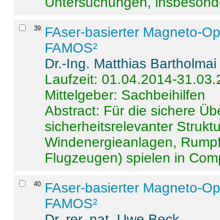
Untersuchungen, insbesonde
39
.
FAser-basierter Magneto-Op
FAMOS²
Dr.-Ing. Matthias Bartholmai
Laufzeit: 01.04.2014-31.03
Mittelgeber: Sachbeihilfen
Abstract:
Für die sichere Ü
sicherheitsrelevanter Strukt
Windenergieanlagen, Rumpf-
Flugzeugen) spielen in Compo
40
.
FAser-basierter Magneto-Op
FAMOS²
Dr. rer. nat. Uwe Beck