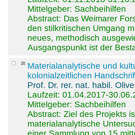
Mittelgeber: Sachbeihilfen
Abstract:
Das Weimarer Forsc
den stilkritischen Umgang m
neues, methodisch ausgewi
Ausgangspunkt ist der Besta
20
.
Materialanalytische und kul
kolonialzeitlichen Handschri
Prof. Dr. rer. nat. habil. Oli
Laufzeit: 01.04.2017-30.06
Mittelgeber: Sachbeihilfen
Abstract:
Ziel des Projekts i
materialanalytische Unters
einer Sammlung von 15 mitt