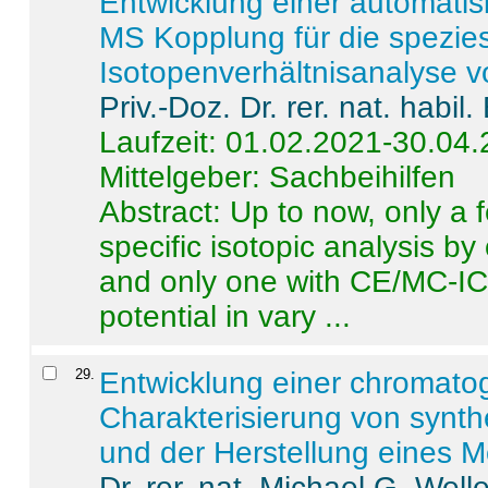
Entwicklung einer automatisi
MS Kopplung für die spezies
Isotopenverhältnisanalyse 
Priv.-Doz. Dr. rer. nat. habi
Laufzeit: 01.02.2021-30.04
Mittelgeber: Sachbeihilfen
Abstract:
Up to now, only a 
specific isotopic analysis 
and only one with CE/MC-ICP
potential in vary ...
29
.
Entwicklung einer chromat
Charakterisierung von synt
und der Herstellung eines M
Dr. rer. nat. Michael G. Welle