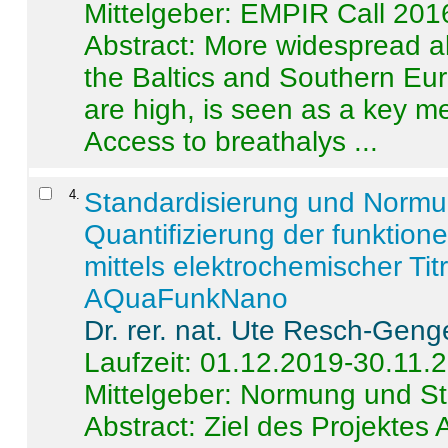
Mittelgeber: EMPIR Call 201
Abstract:
More widespread alc
the Baltics and Southern Eur
are high, is seen as a key m
Access to breathalys ...
4
.
Standardisierung und Norm
Quantifizierung der funktion
mittels elektrochemischer Ti
AQuaFunkNano
Dr. rer. nat. Ute Resch-Geng
Laufzeit: 01.12.2019-30.11.
Mittelgeber: Normung und St
Abstract:
Ziel des Projektes