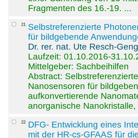
Fragmenten des 16.-19. ...
21
.
Selbstreferenzierte Photon
für bildgebende Anwendun
Dr. rer. nat. Ute Resch-Gen
Laufzeit: 01.10.2016-31.10
Mittelgeber: Sachbeihilfen
Abstract:
Selbstreferenzier
Nanosensoren für bildgeb
aufkonvertierende Nanomate
anorganische Nanokristalle, 
22
.
DFG- Entwicklung eines Int
mit der HR-cs-GFAAS für die