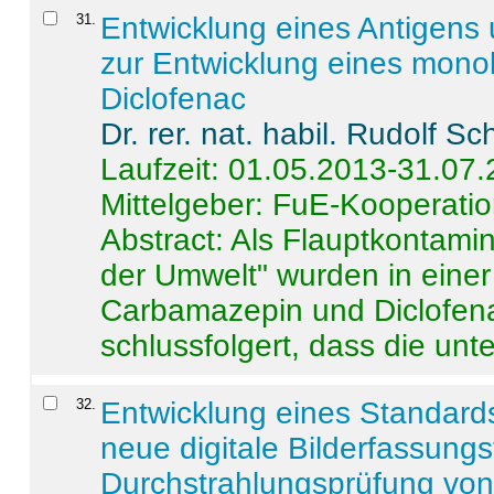
31
.
Entwicklung eines Antigens
zur Entwicklung eines monok
Diclofenac
Dr. rer. nat. habil. Rudolf S
Laufzeit: 01.05.2013-31.07
Mittelgeber: FuE-Kooperatio
Abstract:
Als Flauptkontamin
der Umwelt" wurden in ein
Carbamazepin und Diclofena
schlussfolgert, dass die unter
32
.
Entwicklung eines Standards
neue digitale Bilderfassungs
Durchstrahlungsprüfung vo