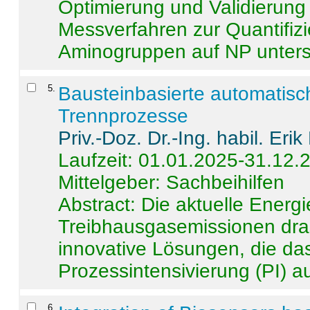
Optimierung und Validierun
Messverfahren zur Quantifiz
Aminogruppen auf NP untersch
5
.
Bausteinbasierte automatisc
Trennprozesse
Priv.-Doz. Dr.-Ing. habil. Eri
Laufzeit: 01.01.2025-31.12.
Mittelgeber: Sachbeihilfen
Abstract:
Die aktuelle Energi
Treibhausgasemissionen dras
innovative Lösungen, die das
Prozessintensivierung (PI) a
6
.