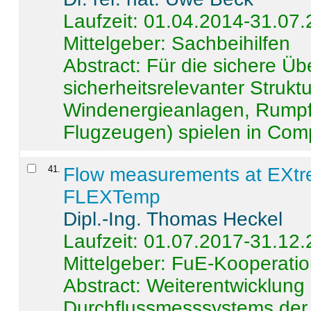
Laufzeit: 01.04.2014-31.07
Mittelgeber: Sachbeihilfen
Abstract:
Für die sichere Ü
sicherheitsrelevanter Strukt
Windenergieanlagen, Rumpf-
Flugzeugen) spielen in Compo
41
.
Flow measurements at EXtr
FLEXTemp
Dipl.-Ing. Thomas Heckel
Laufzeit: 01.07.2017-31.12
Mittelgeber: FuE-Kooperatio
Abstract:
Weiterentwicklun
Durchflussmesssystems der 