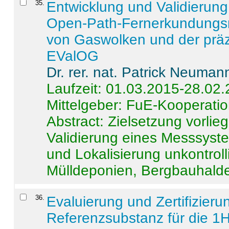
35
.
Entwicklung und Validierung 
Open-Path-Fernerkundungsm
von Gaswolken und der präz
EValOG
Dr. rer. nat. Patrick Neuman
Laufzeit: 01.03.2015-28.02
Mittelgeber: FuE-Kooperatio
Abstract:
Zielsetzung vorlie
Validierung eines Messsyst
und Lokalisierung unkontrol
Mülldeponien, Bergbauhalde
36
.
Evaluierung und Zertifizier
Referenzsubstanz für die 