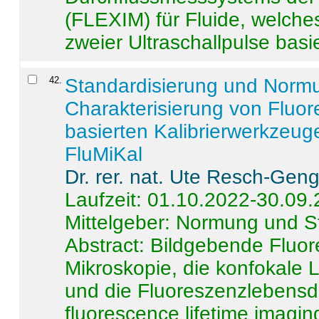
(FLEXIM) für Fluide, welche
zweier Ultraschallpulse basie
42
.
Standardisierung und Norm
Charakterisierung von Fluo
basierten Kalibrierwerkzeug
FluMiKal
Dr. rer. nat. Ute Resch-Gen
Laufzeit: 01.10.2022-30.09
Mittelgeber: Normung und S
Abstract:
Bildgebende Fluore
Mikroskopie, die konfokale
und die Fluoreszenzlebensd
fluorescence lifetime imaging