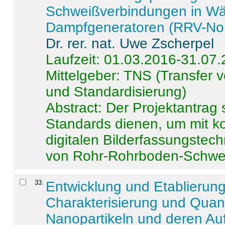
Schweißverbindungen in W
Dampfgeneratoren (RRV-No
Dr. rer. nat. Uwe Zscherpel
Laufzeit: 01.03.2016-31.07
Mittelgeber: TNS (Transfer
und Standardisierung)
Abstract:
Der Projektantrag 
Standards dienen, um mit k
digitalen Bilderfassungstec
von Rohr-Rohrboden-Schwei
33
.
Entwicklung und Etablierun
Charakterisierung und Quant
Nanopartikeln und deren Au