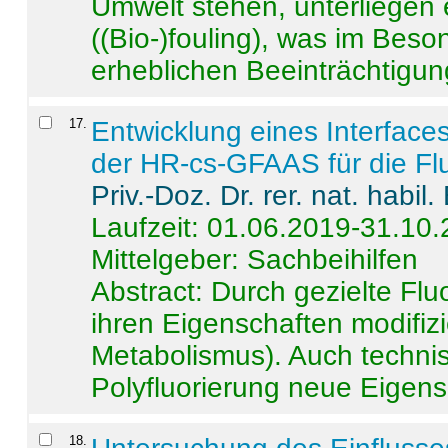
Umwelt stehen, unterliege
((Bio-)fouling), was im Beson
erheblichen Beeinträchtigung
17
.
Entwicklung eines Interface
der HR-cs-GFAAS für die Flu
Priv.-Doz. Dr. rer. nat. habi
Laufzeit: 01.06.2019-31.10
Mittelgeber: Sachbeihilfen
Abstract:
Durch gezielte Flu
ihren Eigenschaften modifizi
Metabolismus). Auch techni
Polyfluorierung neue Eigensc
18
.