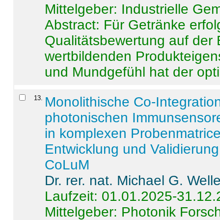
Mittelgeber: Industrielle G
Abstract:
Für Getränke erfol
Qualitätsbewertung auf der
wertbildenden Produkteige
und Mundgefühl hat der opti
13
.
Monolithische Co-Integrati
photonischen Immunsensore
in komplexen Probenmatrice
Entwicklung und Validieru
CoLuM
Dr. rer. nat. Michael G. Welle
Laufzeit: 01.01.2025-31.12
Mittelgeber: Photonik Fors