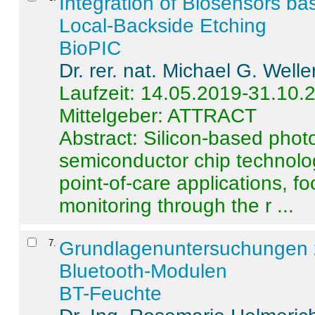
Integration of Biosensors ba
Local-Backside Etching
BioPIC
Dr. rer. nat. Michael G. Welle
Laufzeit: 14.05.2019-31.10.
Mittelgeber: ATTRACT
Abstract:
Silicon-based photo
semiconductor chip technolo
point-of-care applications, f
monitoring through the r ...
7
.
Grundlagenuntersuchungen 
Bluetooth-Modulen
BT-Feuchte