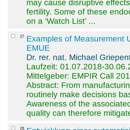
may cause disruptive effects
fertility. Some of these end
on a ‘Watch List’ ...
27
.
Examples of Measurement Un
EMUE
Dr. rer. nat. Michael Griepen
Laufzeit: 01.07.2018-30.06
Mittelgeber: EMPIR Call 20
Abstract:
From manufacturing
routinely make decisions b
Awareness of the associated
quality can therefore mitigate 
28
.