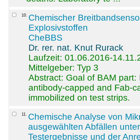
10
.
Chemischer Breitbandsenso
Explosivstoffen
CheBBS
Dr. rer. nat. Knut Rurack
Laufzeit: 01.06.2016-14.11
Mittelgeber: Typ 3
Abstract:
Goal of BAM part: 
antibody-capped and Fab-c
immobilized on test strips.
11
.
Chemische Analyse von Mik
ausgewählten Abfällen unter
Testergebnisse und der Anr