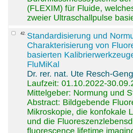
(FLEXIM) für Fluide, welche
zweier Ultraschallpulse basie
42
.
Standardisierung und Norm
Charakterisierung von Fluo
basierten Kalibrierwerkzeug
FluMiKal
Dr. rer. nat. Ute Resch-Gen
Laufzeit: 01.10.2022-30.09
Mittelgeber: Normung und S
Abstract:
Bildgebende Fluore
Mikroskopie, die konfokale
und die Fluoreszenzlebensd
fluorescence lifetime imaging