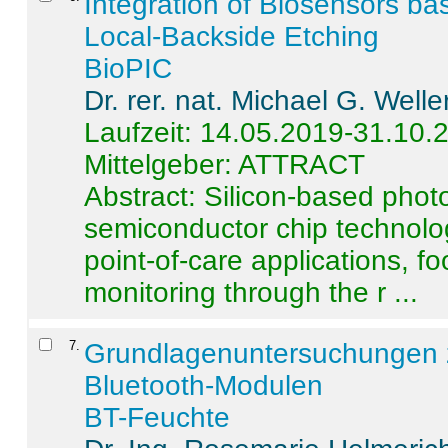
Integration of Biosensors ba
Local-Backside Etching
BioPIC
Dr. rer. nat. Michael G. Welle
Laufzeit: 14.05.2019-31.10.
Mittelgeber: ATTRACT
Abstract:
Silicon-based photo
semiconductor chip technolo
point-of-care applications, f
monitoring through the r ...
7
.
Grundlagenuntersuchungen 
Bluetooth-Modulen
BT-Feuchte