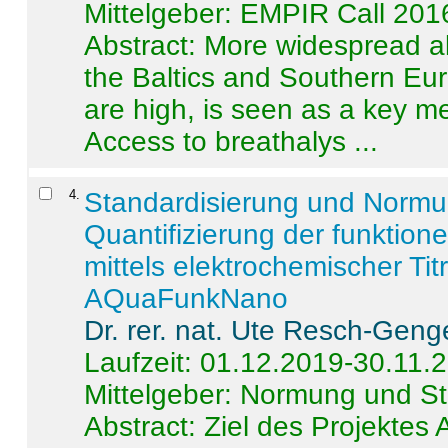
Mittelgeber: EMPIR Call 201
Abstract:
More widespread alc
the Baltics and Southern Eur
are high, is seen as a key m
Access to breathalys ...
4
.
Standardisierung und Norm
Quantifizierung der funktion
mittels elektrochemischer Ti
AQuaFunkNano
Dr. rer. nat. Ute Resch-Geng
Laufzeit: 01.12.2019-30.11.
Mittelgeber: Normung und St
Abstract:
Ziel des Projektes