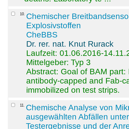
10
.
Chemischer Breitbandsenso
Explosivstoffen
CheBBS
Dr. rer. nat. Knut Rurack
Laufzeit: 01.06.2016-14.11
Mittelgeber: Typ 3
Abstract:
Goal of BAM part: 
antibody-capped and Fab-c
immobilized on test strips.
11
.
Chemische Analyse von Mik
ausgewählten Abfällen unter
Testergebnisse und der Anr