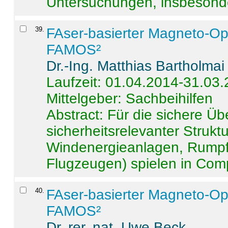
Untersuchungen, insbesonde
39
.
FAser-basierter Magneto-Op
FAMOS²
Dr.-Ing. Matthias Bartholmai
Laufzeit: 01.04.2014-31.03
Mittelgeber: Sachbeihilfen
Abstract:
Für die sichere Ü
sicherheitsrelevanter Strukt
Windenergieanlagen, Rumpf-
Flugzeugen) spielen in Compo
40
.
FAser-basierter Magneto-Op
FAMOS²
Dr. rer. nat. Uwe Beck