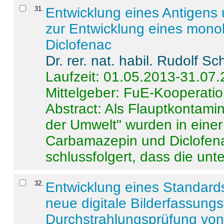
31
.
Entwicklung eines Antigens
zur Entwicklung eines monok
Diclofenac
Dr. rer. nat. habil. Rudolf S
Laufzeit: 01.05.2013-31.07
Mittelgeber: FuE-Kooperatio
Abstract:
Als Flauptkontamin
der Umwelt" wurden in ein
Carbamazepin und Diclofena
schlussfolgert, dass die unter
32
.
Entwicklung eines Standards
neue digitale Bilderfassungs
Durchstrahlungsprüfung vo