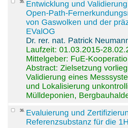
35
.
Entwicklung und Validierung 
Open-Path-Fernerkundungsm
von Gaswolken und der präz
EValOG
Dr. rer. nat. Patrick Neuman
Laufzeit: 01.03.2015-28.02
Mittelgeber: FuE-Kooperatio
Abstract:
Zielsetzung vorlie
Validierung eines Messsyst
und Lokalisierung unkontrol
Mülldeponien, Bergbauhalde
36
.
Evaluierung und Zertifizier
Referenzsubstanz für die 