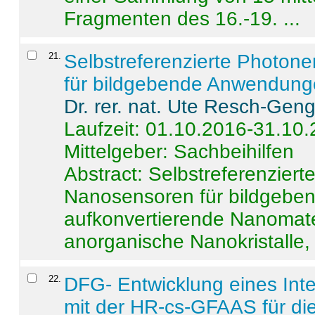
Fragmenten des 16.-19. ...
21
.
Selbstreferenzierte Photon
für bildgebende Anwendun
Dr. rer. nat. Ute Resch-Gen
Laufzeit: 01.10.2016-31.10
Mittelgeber: Sachbeihilfen
Abstract:
Selbstreferenzier
Nanosensoren für bildgeb
aufkonvertierende Nanomate
anorganische Nanokristalle, 
22
.
DFG- Entwicklung eines Int
mit der HR-cs-GFAAS für die