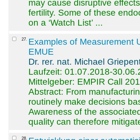
may cause disruptive effects
fertility. Some of these end
on a ‘Watch List’ ...
27
.
Examples of Measurement Un
EMUE
Dr. rer. nat. Michael Griepen
Laufzeit: 01.07.2018-30.06
Mittelgeber: EMPIR Call 20
Abstract:
From manufacturing
routinely make decisions b
Awareness of the associated
quality can therefore mitigate 
28
.