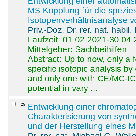
Entwicklung einer automatisi
MS Kopplung für die spezies
Isotopenverhältnisanalyse 
Priv.-Doz. Dr. rer. nat. habi
Laufzeit: 01.02.2021-30.04
Mittelgeber: Sachbeihilfen
Abstract:
Up to now, only a 
specific isotopic analysis 
and only one with CE/MC-ICP
potential in vary ...
29
.
Entwicklung einer chromat
Charakterisierung von synt
und der Herstellung eines M
Dr. rer. nat. Michael G. Welle