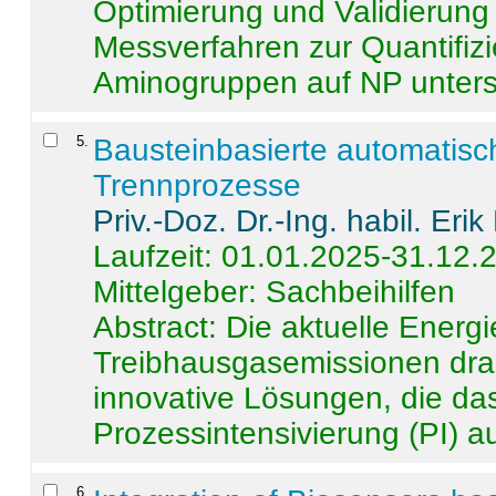
Optimierung und Validierun
Messverfahren zur Quantifiz
Aminogruppen auf NP untersch
5
.
Bausteinbasierte automatisc
Trennprozesse
Priv.-Doz. Dr.-Ing. habil. Eri
Laufzeit: 01.01.2025-31.12.
Mittelgeber: Sachbeihilfen
Abstract:
Die aktuelle Energi
Treibhausgasemissionen dras
innovative Lösungen, die das
Prozessintensivierung (PI) a
6
.