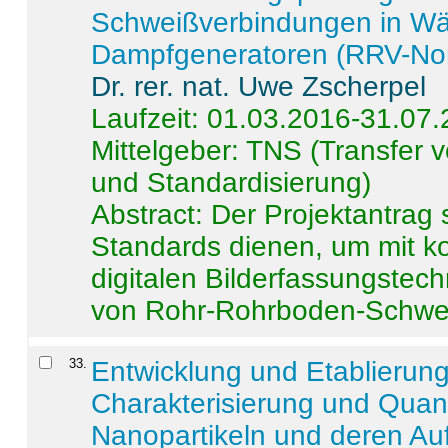
Schweißverbindungen in W
Dampfgeneratoren (RRV-No
Dr. rer. nat. Uwe Zscherpel
Laufzeit: 01.03.2016-31.07
Mittelgeber: TNS (Transfer
und Standardisierung)
Abstract:
Der Projektantrag 
Standards dienen, um mit k
digitalen Bilderfassungstec
von Rohr-Rohrboden-Schwei
33
.
Entwicklung und Etablierun
Charakterisierung und Quant
Nanopartikeln und deren Au