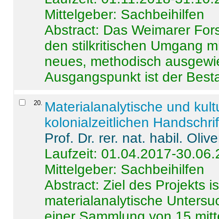
Mittelgeber: Sachbeihilfen
Abstract:
Das Weimarer Forsc
den stilkritischen Umgang m
neues, methodisch ausgewi
Ausgangspunkt ist der Besta
20
.
Materialanalytische und kul
kolonialzeitlichen Handschri
Prof. Dr. rer. nat. habil. Oli
Laufzeit: 01.04.2017-30.06
Mittelgeber: Sachbeihilfen
Abstract:
Ziel des Projekts i
materialanalytische Unters
einer Sammlung von 15 mitt