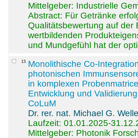
Mittelgeber: Industrielle G
Abstract:
Für Getränke erfol
Qualitätsbewertung auf der
wertbildenden Produkteige
und Mundgefühl hat der opti
13
.
Monolithische Co-Integrati
photonischen Immunsensore
in komplexen Probenmatrice
Entwicklung und Validieru
CoLuM
Dr. rer. nat. Michael G. Welle
Laufzeit: 01.01.2025-31.12
Mittelgeber: Photonik Fors