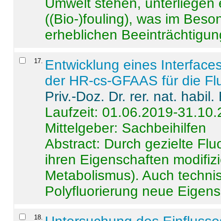
Umwelt stehen, unterliege
((Bio-)fouling), was im Beson
erheblichen Beeinträchtigung
17
.
Entwicklung eines Interface
der HR-cs-GFAAS für die Flu
Priv.-Doz. Dr. rer. nat. habi
Laufzeit: 01.06.2019-31.10
Mittelgeber: Sachbeihilfen
Abstract:
Durch gezielte Flu
ihren Eigenschaften modifizi
Metabolismus). Auch techni
Polyfluorierung neue Eigensc
18
.