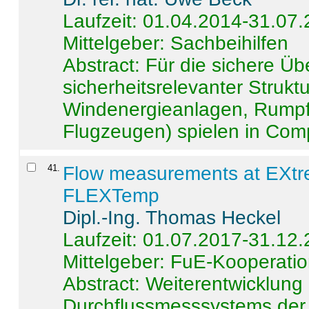
Laufzeit: 01.04.2014-31.07
Mittelgeber: Sachbeihilfen
Abstract:
Für die sichere Ü
sicherheitsrelevanter Strukt
Windenergieanlagen, Rumpf-
Flugzeugen) spielen in Compo
41
.
Flow measurements at EXtr
FLEXTemp
Dipl.-Ing. Thomas Heckel
Laufzeit: 01.07.2017-31.12
Mittelgeber: FuE-Kooperatio
Abstract:
Weiterentwicklun
Durchflussmesssystems der 