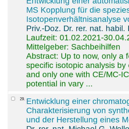
Entwicklung einer automatisi
MS Kopplung für die spezies
Isotopenverhältnisanalyse 
Priv.-Doz. Dr. rer. nat. habi
Laufzeit: 01.02.2021-30.04
Mittelgeber: Sachbeihilfen
Abstract:
Up to now, only a 
specific isotopic analysis 
and only one with CE/MC-ICP
potential in vary ...
29
.
Entwicklung einer chromat
Charakterisierung von synt
und der Herstellung eines M
Dr. rer. nat. Michael G. Welle