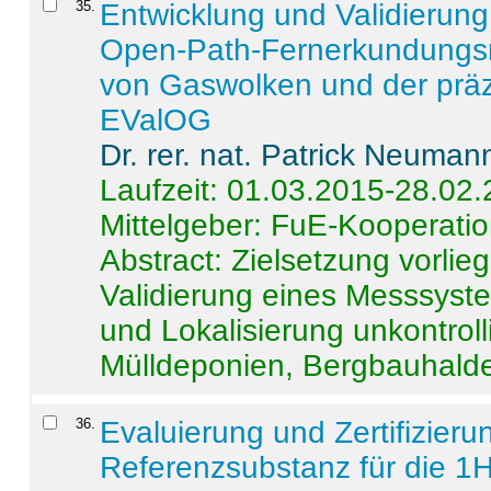
35
.
Entwicklung und Validierung 
Open-Path-Fernerkundungsm
von Gaswolken und der präz
EValOG
Dr. rer. nat. Patrick Neuman
Laufzeit: 01.03.2015-28.02
Mittelgeber: FuE-Kooperatio
Abstract:
Zielsetzung vorlie
Validierung eines Messsyst
und Lokalisierung unkontrol
Mülldeponien, Bergbauhalde
36
.
Evaluierung und Zertifizier
Referenzsubstanz für die 