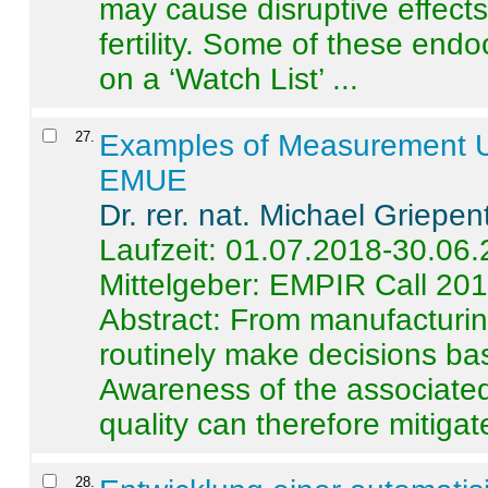
may cause disruptive effects
fertility. Some of these end
on a ‘Watch List’ ...
27
.
Examples of Measurement Un
EMUE
Dr. rer. nat. Michael Griepen
Laufzeit: 01.07.2018-30.06
Mittelgeber: EMPIR Call 20
Abstract:
From manufacturing
routinely make decisions b
Awareness of the associated
quality can therefore mitigate 
28
.