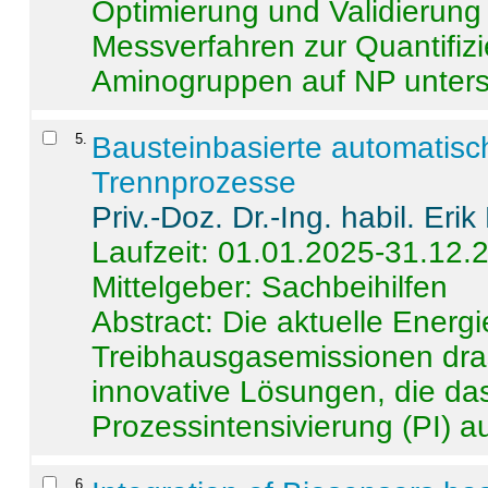
Optimierung und Validierun
Messverfahren zur Quantifiz
Aminogruppen auf NP untersch
5
.
Bausteinbasierte automatisc
Trennprozesse
Priv.-Doz. Dr.-Ing. habil. Eri
Laufzeit: 01.01.2025-31.12.
Mittelgeber: Sachbeihilfen
Abstract:
Die aktuelle Energi
Treibhausgasemissionen dras
innovative Lösungen, die das
Prozessintensivierung (PI) a
6
.