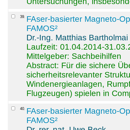
Untersuchungen, insbesonde
39
.
FAser-basierter Magneto-Op
FAMOS²
Dr.-Ing. Matthias Bartholmai
Laufzeit: 01.04.2014-31.03
Mittelgeber: Sachbeihilfen
Abstract:
Für die sichere Ü
sicherheitsrelevanter Strukt
Windenergieanlagen, Rumpf-
Flugzeugen) spielen in Compo
40
.
FAser-basierter Magneto-Op
FAMOS²
Dr. rer. nat. Uwe Beck