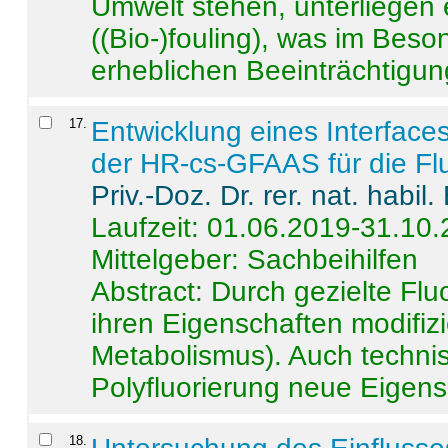
Umwelt stehen, unterliege
((Bio-)fouling), was im Beson
erheblichen Beeinträchtigung
17
.
Entwicklung eines Interface
der HR-cs-GFAAS für die Flu
Priv.-Doz. Dr. rer. nat. habi
Laufzeit: 01.06.2019-31.10
Mittelgeber: Sachbeihilfen
Abstract:
Durch gezielte Flu
ihren Eigenschaften modifizi
Metabolismus). Auch techni
Polyfluorierung neue Eigensc
18
.