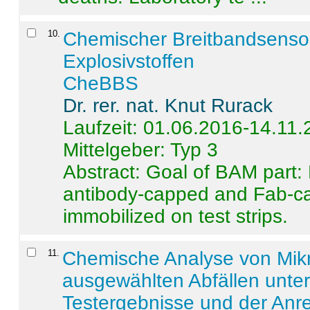
10
.
Chemischer Breitbandsenso
Explosivstoffen
CheBBS
Dr. rer. nat. Knut Rurack
Laufzeit: 01.06.2016-14.11
Mittelgeber: Typ 3
Abstract:
Goal of BAM part: 
antibody-capped and Fab-c
immobilized on test strips.
11
.
Chemische Analyse von Mik
ausgewählten Abfällen unter
Testergebnisse und der Anr