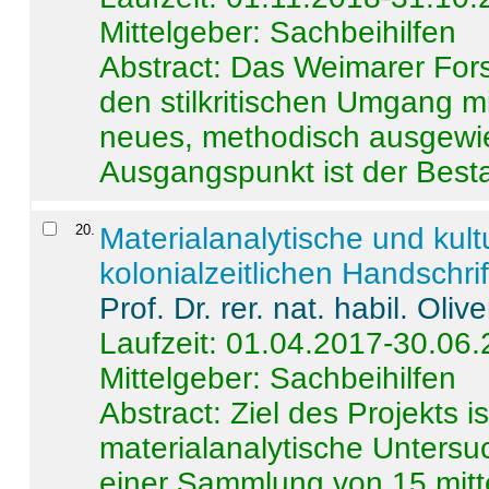
Mittelgeber: Sachbeihilfen
Abstract:
Das Weimarer Forsc
den stilkritischen Umgang m
neues, methodisch ausgewi
Ausgangspunkt ist der Besta
20
.
Materialanalytische und kul
kolonialzeitlichen Handschri
Prof. Dr. rer. nat. habil. Oli
Laufzeit: 01.04.2017-30.06
Mittelgeber: Sachbeihilfen
Abstract:
Ziel des Projekts i
materialanalytische Unters
einer Sammlung von 15 mitt