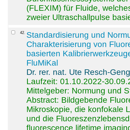
(FLEXIM) für Fluide, welche
zweier Ultraschallpulse basie
42
.
Standardisierung und Norm
Charakterisierung von Fluo
basierten Kalibrierwerkzeug
FluMiKal
Dr. rer. nat. Ute Resch-Gen
Laufzeit: 01.10.2022-30.09
Mittelgeber: Normung und S
Abstract:
Bildgebende Fluore
Mikroskopie, die konfokale
und die Fluoreszenzlebensd
fluorescence lifetime imaging