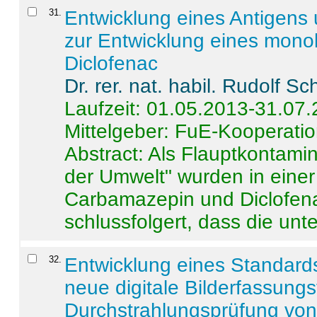
31
.
Entwicklung eines Antigens
zur Entwicklung eines monok
Diclofenac
Dr. rer. nat. habil. Rudolf S
Laufzeit: 01.05.2013-31.07
Mittelgeber: FuE-Kooperatio
Abstract:
Als Flauptkontamin
der Umwelt" wurden in ein
Carbamazepin und Diclofena
schlussfolgert, dass die unter
32
.
Entwicklung eines Standards
neue digitale Bilderfassungs
Durchstrahlungsprüfung vo