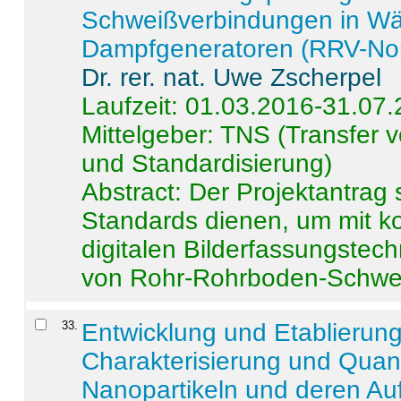
Schweißverbindungen in W
Dampfgeneratoren (RRV-No
Dr. rer. nat. Uwe Zscherpel
Laufzeit: 01.03.2016-31.07
Mittelgeber: TNS (Transfer
und Standardisierung)
Abstract:
Der Projektantrag 
Standards dienen, um mit k
digitalen Bilderfassungstec
von Rohr-Rohrboden-Schwei
33
.
Entwicklung und Etablierun
Charakterisierung und Quant
Nanopartikeln und deren Au