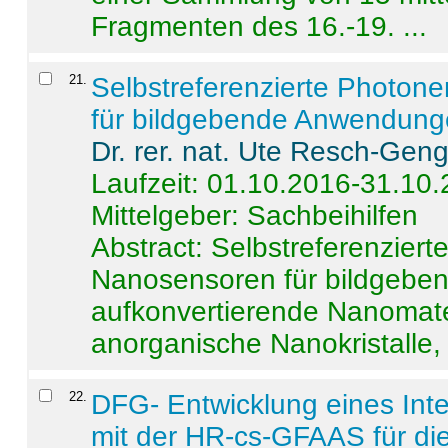
Fragmenten des 16.-19. ...
21
.
Selbstreferenzierte Photon
für bildgebende Anwendun
Dr. rer. nat. Ute Resch-Gen
Laufzeit: 01.10.2016-31.10
Mittelgeber: Sachbeihilfen
Abstract:
Selbstreferenzier
Nanosensoren für bildgeb
aufkonvertierende Nanomate
anorganische Nanokristalle, 
22
.
DFG- Entwicklung eines Int
mit der HR-cs-GFAAS für die