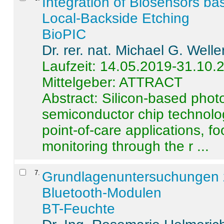
Integration of Biosensors ba
Local-Backside Etching
BioPIC
Dr. rer. nat. Michael G. Welle
Laufzeit: 14.05.2019-31.10.
Mittelgeber: ATTRACT
Abstract:
Silicon-based photo
semiconductor chip technolo
point-of-care applications, f
monitoring through the r ...
7
.
Grundlagenuntersuchungen 
Bluetooth-Modulen
BT-Feuchte