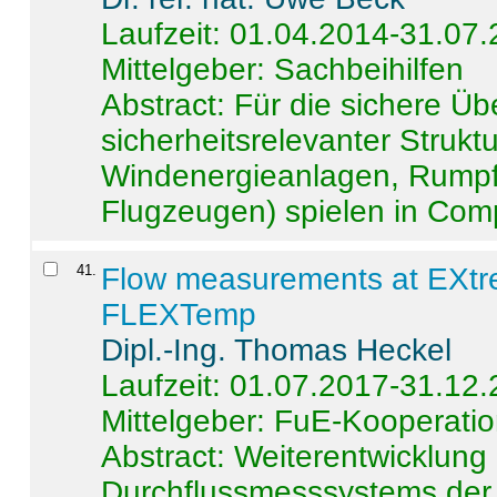
Laufzeit: 01.04.2014-31.07
Mittelgeber: Sachbeihilfen
Abstract:
Für die sichere Ü
sicherheitsrelevanter Strukt
Windenergieanlagen, Rumpf-
Flugzeugen) spielen in Compo
41
.
Flow measurements at EXtr
FLEXTemp
Dipl.-Ing. Thomas Heckel
Laufzeit: 01.07.2017-31.12
Mittelgeber: FuE-Kooperatio
Abstract:
Weiterentwicklun
Durchflussmesssystems der 