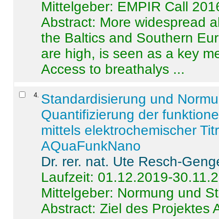
Mittelgeber: EMPIR Call 201
Abstract:
More widespread alc
the Baltics and Southern Eur
are high, is seen as a key m
Access to breathalys ...
4
.
Standardisierung und Norm
Quantifizierung der funktion
mittels elektrochemischer Ti
AQuaFunkNano
Dr. rer. nat. Ute Resch-Geng
Laufzeit: 01.12.2019-30.11.
Mittelgeber: Normung und St
Abstract:
Ziel des Projektes