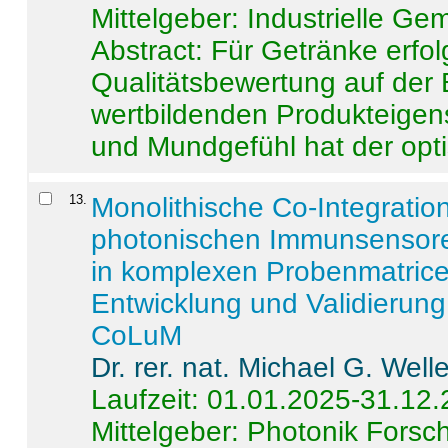
Mittelgeber: Industrielle G
Abstract:
Für Getränke erfol
Qualitätsbewertung auf der
wertbildenden Produkteige
und Mundgefühl hat der opti
13
.
Monolithische Co-Integrati
photonischen Immunsensore
in komplexen Probenmatrice
Entwicklung und Validieru
CoLuM
Dr. rer. nat. Michael G. Welle
Laufzeit: 01.01.2025-31.12
Mittelgeber: Photonik Fors