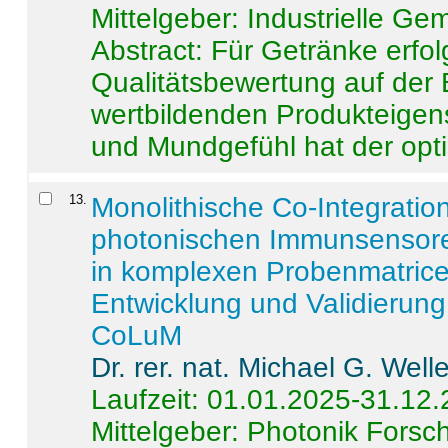
Mittelgeber: Industrielle G
Abstract:
Für Getränke erfol
Qualitätsbewertung auf der
wertbildenden Produkteige
und Mundgefühl hat der opti
13
.
Monolithische Co-Integrati
photonischen Immunsensore
in komplexen Probenmatrice
Entwicklung und Validieru
CoLuM
Dr. rer. nat. Michael G. Welle
Laufzeit: 01.01.2025-31.12
Mittelgeber: Photonik Fors