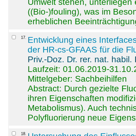
Umwelt stehen, unterliege
((Bio-)fouling), was im Beson
erheblichen Beeinträchtigung
17
.
Entwicklung eines Interface
der HR-cs-GFAAS für die Flu
Priv.-Doz. Dr. rer. nat. habi
Laufzeit: 01.06.2019-31.10
Mittelgeber: Sachbeihilfen
Abstract:
Durch gezielte Flu
ihren Eigenschaften modifizi
Metabolismus). Auch techni
Polyfluorierung neue Eigensc
18
.