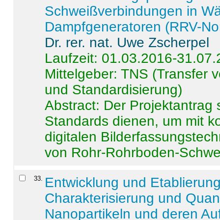
Schweißverbindungen in W
Dampfgeneratoren (RRV-No
Dr. rer. nat. Uwe Zscherpel
Laufzeit: 01.03.2016-31.07
Mittelgeber: TNS (Transfer
und Standardisierung)
Abstract:
Der Projektantrag 
Standards dienen, um mit k
digitalen Bilderfassungstec
von Rohr-Rohrboden-Schwei
33
.
Entwicklung und Etablierun
Charakterisierung und Quant
Nanopartikeln und deren Au