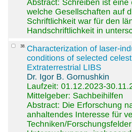
Abstract:
Schreiben ist eine 
welche Gesellschaften auf d
Schriftlichkeit war für den l
Handschriftlichkeit in untersc
38
.
Characterization of laser-i
conditions of selected celest
Extraterrestrial LIBS
Dr. Igor B. Gornushkin
Laufzeit: 01.12.2023-30.11
Mittelgeber: Sachbeihilfen
Abstract:
Die Erforschung na
anhaltendes Interesse für v
Techniken/Forschungsfelder 