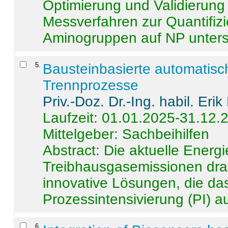
Optimierung und Validierun
Messverfahren zur Quantifiz
Aminogruppen auf NP untersch
5
.
Bausteinbasierte automatisc
Trennprozesse
Priv.-Doz. Dr.-Ing. habil. Eri
Laufzeit: 01.01.2025-31.12.
Mittelgeber: Sachbeihilfen
Abstract:
Die aktuelle Energi
Treibhausgasemissionen dras
innovative Lösungen, die das
Prozessintensivierung (PI) a
6
.