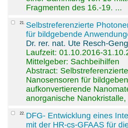
Fragmenten des 16.-19. ...
21
.
Selbstreferenzierte Photon
für bildgebende Anwendun
Dr. rer. nat. Ute Resch-Gen
Laufzeit: 01.10.2016-31.10
Mittelgeber: Sachbeihilfen
Abstract:
Selbstreferenzier
Nanosensoren für bildgeb
aufkonvertierende Nanomate
anorganische Nanokristalle, 
22
.
DFG- Entwicklung eines Int
mit der HR-cs-GFAAS für die