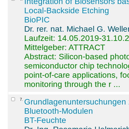
Integration of Biosensors ba
Local-Backside Etching
BioPIC
Dr. rer. nat. Michael G. Welle
Laufzeit: 14.05.2019-31.10.
Mittelgeber: ATTRACT
Abstract:
Silicon-based photo
semiconductor chip technolo
point-of-care applications, f
monitoring through the r ...
7
.
Grundlagenuntersuchungen 
Bluetooth-Modulen
BT-Feuchte