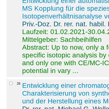
Entwicklung einer automatisi
MS Kopplung für die spezies
Isotopenverhältnisanalyse 
Priv.-Doz. Dr. rer. nat. habi
Laufzeit: 01.02.2021-30.04
Mittelgeber: Sachbeihilfen
Abstract:
Up to now, only a 
specific isotopic analysis 
and only one with CE/MC-ICP
potential in vary ...
29
.
Entwicklung einer chromat
Charakterisierung von synt
und der Herstellung eines M
Dr. rer. nat. Michael G. Welle