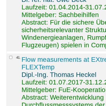
Laufzeit: 01.04.2014-31.07
Mittelgeber: Sachbeihilfen
Abstract:
Für die sichere Ü
sicherheitsrelevanter Strukt
Windenergieanlagen, Rumpf-
Flugzeugen) spielen in Compo
41
.
Flow measurements at EXtr
FLEXTemp
Dipl.-Ing. Thomas Heckel
Laufzeit: 01.07.2017-31.12
Mittelgeber: FuE-Kooperatio
Abstract:
Weiterentwicklun
Durchflussmesssystems der 