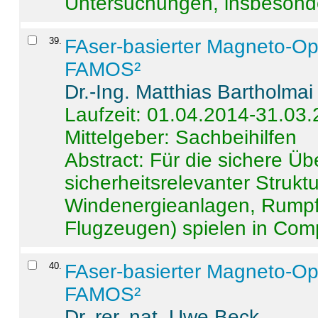
Untersuchungen, insbesonde
39
.
FAser-basierter Magneto-Op
FAMOS²
Dr.-Ing. Matthias Bartholmai
Laufzeit: 01.04.2014-31.03
Mittelgeber: Sachbeihilfen
Abstract:
Für die sichere Ü
sicherheitsrelevanter Strukt
Windenergieanlagen, Rumpf-
Flugzeugen) spielen in Compo
40
.
FAser-basierter Magneto-Op
FAMOS²
Dr. rer. nat. Uwe Beck