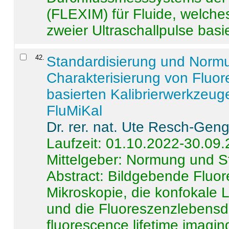
(FLEXIM) für Fluide, welche
zweier Ultraschallpulse basie
42
.
Standardisierung und Norm
Charakterisierung von Fluo
basierten Kalibrierwerkzeug
FluMiKal
Dr. rer. nat. Ute Resch-Gen
Laufzeit: 01.10.2022-30.09
Mittelgeber: Normung und S
Abstract:
Bildgebende Fluore
Mikroskopie, die konfokale
und die Fluoreszenzlebensd
fluorescence lifetime imaging