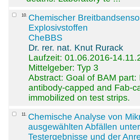
10
.
Chemischer Breitbandsenso
Explosivstoffen
CheBBS
Dr. rer. nat. Knut Rurack
Laufzeit: 01.06.2016-14.11
Mittelgeber: Typ 3
Abstract:
Goal of BAM part: 
antibody-capped and Fab-c
immobilized on test strips.
11
.
Chemische Analyse von Mik
ausgewählten Abfällen unter
Testergebnisse und der Anr