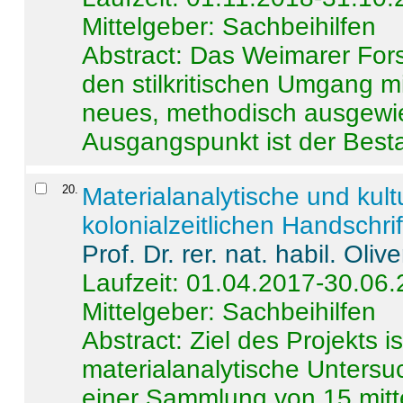
Mittelgeber: Sachbeihilfen
Abstract:
Das Weimarer Forsc
den stilkritischen Umgang m
neues, methodisch ausgewi
Ausgangspunkt ist der Besta
20
.
Materialanalytische und kul
kolonialzeitlichen Handschri
Prof. Dr. rer. nat. habil. Oli
Laufzeit: 01.04.2017-30.06
Mittelgeber: Sachbeihilfen
Abstract:
Ziel des Projekts i
materialanalytische Unters
einer Sammlung von 15 mitt