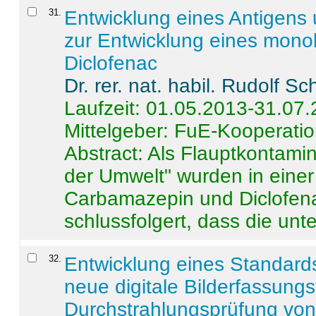
31
.
Entwicklung eines Antigens
zur Entwicklung eines monok
Diclofenac
Dr. rer. nat. habil. Rudolf S
Laufzeit: 01.05.2013-31.07
Mittelgeber: FuE-Kooperatio
Abstract:
Als Flauptkontamin
der Umwelt" wurden in ein
Carbamazepin und Diclofena
schlussfolgert, dass die unter
32
.
Entwicklung eines Standards
neue digitale Bilderfassungs
Durchstrahlungsprüfung vo