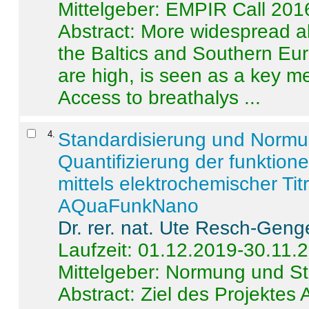
Mittelgeber: EMPIR Call 201
Abstract:
More widespread alc
the Baltics and Southern Eur
are high, is seen as a key m
Access to breathalys ...
4
.
Standardisierung und Norm
Quantifizierung der funktion
mittels elektrochemischer Ti
AQuaFunkNano
Dr. rer. nat. Ute Resch-Geng
Laufzeit: 01.12.2019-30.11.
Mittelgeber: Normung und St
Abstract:
Ziel des Projektes