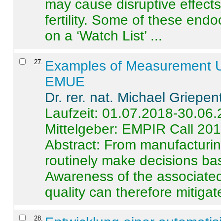
may cause disruptive effects
fertility. Some of these end
on a ‘Watch List’ ...
27
.
Examples of Measurement Un
EMUE
Dr. rer. nat. Michael Griepen
Laufzeit: 01.07.2018-30.06
Mittelgeber: EMPIR Call 20
Abstract:
From manufacturing
routinely make decisions b
Awareness of the associated
quality can therefore mitigate 
28
.