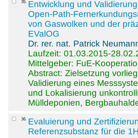
35
.
Entwicklung und Validierung 
Open-Path-Fernerkundungsm
von Gaswolken und der präz
EValOG
Dr. rer. nat. Patrick Neuman
Laufzeit: 01.03.2015-28.02
Mittelgeber: FuE-Kooperatio
Abstract:
Zielsetzung vorlie
Validierung eines Messsyst
und Lokalisierung unkontrol
Mülldeponien, Bergbauhalde
36
.
Evaluierung und Zertifizier
Referenzsubstanz für die 