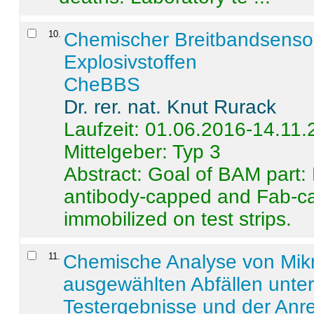
10
.
Chemischer Breitbandsenso
Explosivstoffen
CheBBS
Dr. rer. nat. Knut Rurack
Laufzeit: 01.06.2016-14.11
Mittelgeber: Typ 3
Abstract:
Goal of BAM part: 
antibody-capped and Fab-c
immobilized on test strips.
11
.
Chemische Analyse von Mik
ausgewählten Abfällen unter
Testergebnisse und der Anr