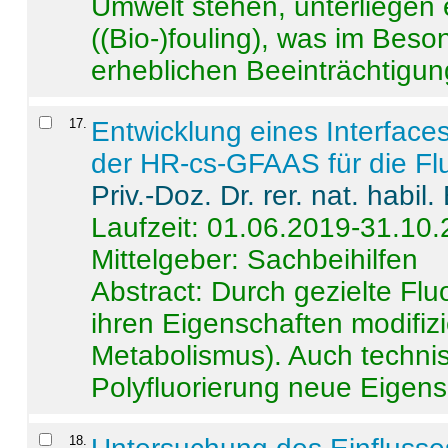
Umwelt stehen, unterliege
((Bio-)fouling), was im Beson
erheblichen Beeinträchtigung
17
.
Entwicklung eines Interface
der HR-cs-GFAAS für die Flu
Priv.-Doz. Dr. rer. nat. habi
Laufzeit: 01.06.2019-31.10
Mittelgeber: Sachbeihilfen
Abstract:
Durch gezielte Flu
ihren Eigenschaften modifizi
Metabolismus). Auch techni
Polyfluorierung neue Eigensc
18
.