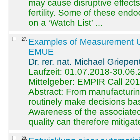
may cause disruptive effects
fertility. Some of these end
on a ‘Watch List’ ...
27
.
Examples of Measurement Un
EMUE
Dr. rer. nat. Michael Griepen
Laufzeit: 01.07.2018-30.06
Mittelgeber: EMPIR Call 20
Abstract:
From manufacturing
routinely make decisions b
Awareness of the associated
quality can therefore mitigate 
28
.