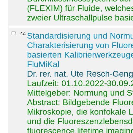
(FLEXIM) für Fluide, welche
zweier Ultraschallpulse basie
42
.
Standardisierung und Norm
Charakterisierung von Fluo
basierten Kalibrierwerkzeug
FluMiKal
Dr. rer. nat. Ute Resch-Gen
Laufzeit: 01.10.2022-30.09
Mittelgeber: Normung und S
Abstract:
Bildgebende Fluore
Mikroskopie, die konfokale
und die Fluoreszenzlebensd
fluorescence lifetime imaging