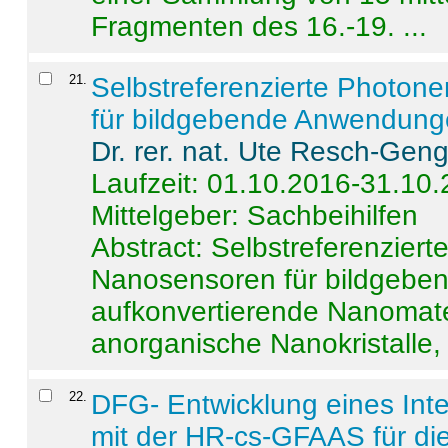
Fragmenten des 16.-19. ...
21
.
Selbstreferenzierte Photon
für bildgebende Anwendun
Dr. rer. nat. Ute Resch-Gen
Laufzeit: 01.10.2016-31.10
Mittelgeber: Sachbeihilfen
Abstract:
Selbstreferenzier
Nanosensoren für bildgeb
aufkonvertierende Nanomate
anorganische Nanokristalle, 
22
.
DFG- Entwicklung eines Int
mit der HR-cs-GFAAS für die