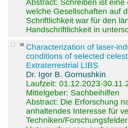
Abstract:
Schreiben ist eine 
welche Gesellschaften auf d
Schriftlichkeit war für den l
Handschriftlichkeit in untersc
38
.
Characterization of laser-i
conditions of selected celest
Extraterrestrial LIBS
Dr. Igor B. Gornushkin
Laufzeit: 01.12.2023-30.11
Mittelgeber: Sachbeihilfen
Abstract:
Die Erforschung na
anhaltendes Interesse für v
Techniken/Forschungsfelder 