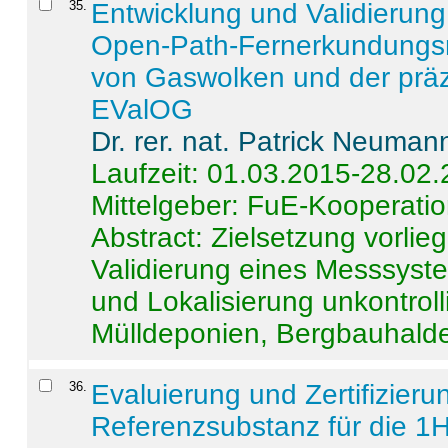
35
.
Entwicklung und Validierung 
Open-Path-Fernerkundungsm
von Gaswolken und der präz
EValOG
Dr. rer. nat. Patrick Neuman
Laufzeit: 01.03.2015-28.02
Mittelgeber: FuE-Kooperatio
Abstract:
Zielsetzung vorlie
Validierung eines Messsyst
und Lokalisierung unkontrol
Mülldeponien, Bergbauhalde
36
.
Evaluierung und Zertifizier
Referenzsubstanz für die 