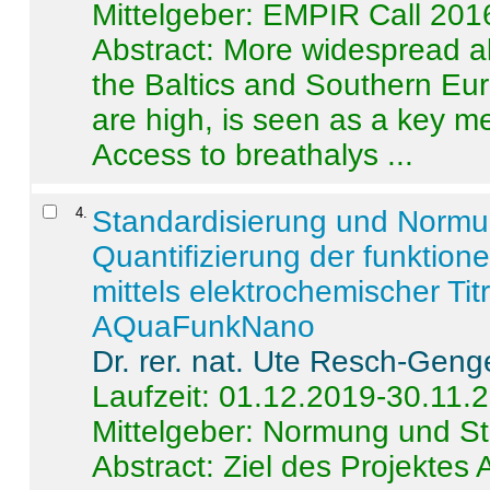
Mittelgeber: EMPIR Call 201
Abstract:
More widespread alc
the Baltics and Southern Eur
are high, is seen as a key m
Access to breathalys ...
4
.
Standardisierung und Norm
Quantifizierung der funktion
mittels elektrochemischer Ti
AQuaFunkNano
Dr. rer. nat. Ute Resch-Geng
Laufzeit: 01.12.2019-30.11.
Mittelgeber: Normung und St
Abstract:
Ziel des Projektes