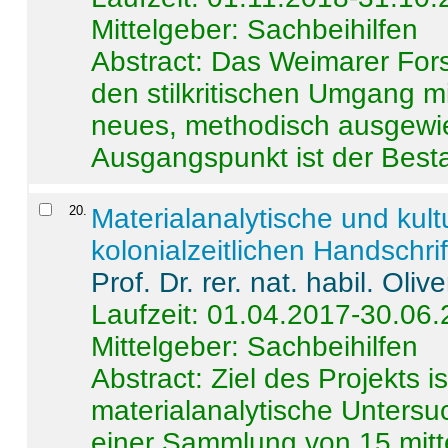
Mittelgeber: Sachbeihilfen
Abstract:
Das Weimarer Forsc
den stilkritischen Umgang m
neues, methodisch ausgewi
Ausgangspunkt ist der Besta
20
.
Materialanalytische und kul
kolonialzeitlichen Handschri
Prof. Dr. rer. nat. habil. Oli
Laufzeit: 01.04.2017-30.06
Mittelgeber: Sachbeihilfen
Abstract:
Ziel des Projekts i
materialanalytische Unters
einer Sammlung von 15 mitt