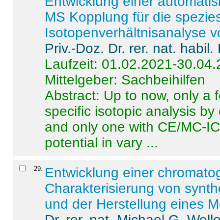
Entwicklung einer automatisi
MS Kopplung für die spezies
Isotopenverhältnisanalyse 
Priv.-Doz. Dr. rer. nat. habi
Laufzeit: 01.02.2021-30.04
Mittelgeber: Sachbeihilfen
Abstract:
Up to now, only a 
specific isotopic analysis 
and only one with CE/MC-ICP
potential in vary ...
29
.
Entwicklung einer chromat
Charakterisierung von synt
und der Herstellung eines M
Dr. rer. nat. Michael G. Welle