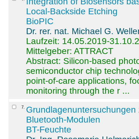
Integration of Biosensors ba
Local-Backside Etching
BioPIC
Dr. rer. nat. Michael G. Welle
Laufzeit: 14.05.2019-31.10.
Mittelgeber: ATTRACT
Abstract:
Silicon-based photo
semiconductor chip technolo
point-of-care applications, f
monitoring through the r ...
7
.
Grundlagenuntersuchungen 
Bluetooth-Modulen
BT-Feuchte