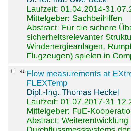
Laufzeit: 01.04.2014-31.07
Mittelgeber: Sachbeihilfen
Abstract:
Für die sichere Ü
sicherheitsrelevanter Strukt
Windenergieanlagen, Rumpf-
Flugzeugen) spielen in Compo
41
.
Flow measurements at EXtr
FLEXTemp
Dipl.-Ing. Thomas Heckel
Laufzeit: 01.07.2017-31.12
Mittelgeber: FuE-Kooperatio
Abstract:
Weiterentwicklun
Durchflussmesssystems der 