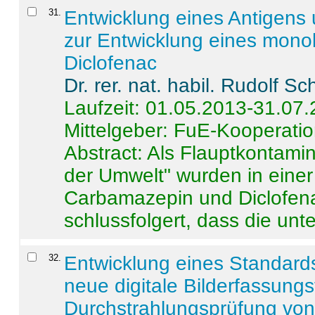
31
.
Entwicklung eines Antigens
zur Entwicklung eines monok
Diclofenac
Dr. rer. nat. habil. Rudolf S
Laufzeit: 01.05.2013-31.07
Mittelgeber: FuE-Kooperatio
Abstract:
Als Flauptkontamin
der Umwelt" wurden in ein
Carbamazepin und Diclofena
schlussfolgert, dass die unter
32
.
Entwicklung eines Standards
neue digitale Bilderfassungs
Durchstrahlungsprüfung vo