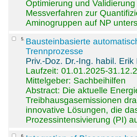
Optimierung und Validierun
Messverfahren zur Quantifiz
Aminogruppen auf NP untersch
5
.
Bausteinbasierte automatisc
Trennprozesse
Priv.-Doz. Dr.-Ing. habil. Eri
Laufzeit: 01.01.2025-31.12.
Mittelgeber: Sachbeihilfen
Abstract:
Die aktuelle Energi
Treibhausgasemissionen dras
innovative Lösungen, die das
Prozessintensivierung (PI) a
6
.