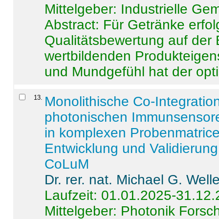
Mittelgeber: Industrielle G
Abstract:
Für Getränke erfol
Qualitätsbewertung auf der
wertbildenden Produkteige
und Mundgefühl hat der opti
13
.
Monolithische Co-Integrati
photonischen Immunsensore
in komplexen Probenmatrice
Entwicklung und Validieru
CoLuM
Dr. rer. nat. Michael G. Welle
Laufzeit: 01.01.2025-31.12
Mittelgeber: Photonik Fors