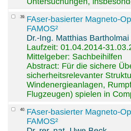
Untersuchungen, insbesonde
39
.
FAser-basierter Magneto-Op
FAMOS²
Dr.-Ing. Matthias Bartholmai
Laufzeit: 01.04.2014-31.03
Mittelgeber: Sachbeihilfen
Abstract:
Für die sichere Ü
sicherheitsrelevanter Strukt
Windenergieanlagen, Rumpf-
Flugzeugen) spielen in Compo
40
.
FAser-basierter Magneto-Op
FAMOS²
Dr. rer. nat. Uwe Beck