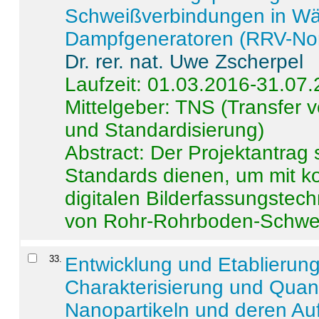
Schweißverbindungen in W
Dampfgeneratoren (RRV-No
Dr. rer. nat. Uwe Zscherpel
Laufzeit: 01.03.2016-31.07
Mittelgeber: TNS (Transfer
und Standardisierung)
Abstract:
Der Projektantrag 
Standards dienen, um mit k
digitalen Bilderfassungstec
von Rohr-Rohrboden-Schwei
33
.
Entwicklung und Etablierun
Charakterisierung und Quant
Nanopartikeln und deren Au