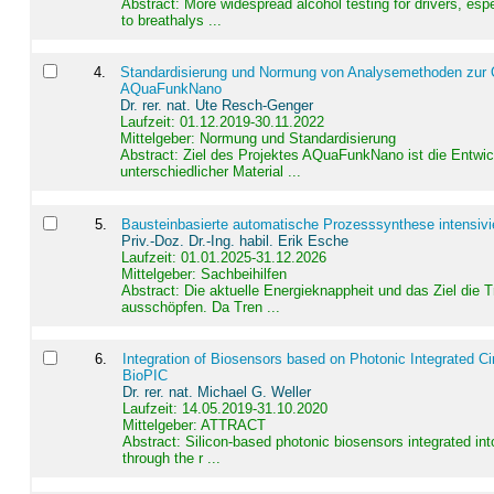
Abstract:
More widespread alcohol testing for drivers, es
to breathalys ...
4
.
Standardisierung und Normung von Analysemethoden zur Qua
AQuaFunkNano
Dr. rer. nat. Ute Resch-Genger
Laufzeit: 01.12.2019-30.11.2022
Mittelgeber: Normung und Standardisierung
Abstract:
Ziel des Projektes AQuaFunkNano ist die Entwic
unterschiedlicher Material ...
5
.
Bausteinbasierte automatische Prozesssynthese intensivi
Priv.-Doz. Dr.-Ing. habil. Erik Esche
Laufzeit: 01.01.2025-31.12.2026
Mittelgeber: Sachbeihilfen
Abstract:
Die aktuelle Energieknappheit und das Ziel die 
ausschöpfen. Da Tren ...
6
.
Integration of Biosensors based on Photonic Integrated Ci
BioPIC
Dr. rer. nat. Michael G. Weller
Laufzeit: 14.05.2019-31.10.2020
Mittelgeber: ATTRACT
Abstract:
Silicon-based photonic biosensors integrated in
through the r ...