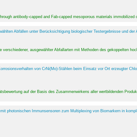
 through antibody-capped and Fab-capped mesoporous materials immobilized on
hlten Abfällen unter Berücksichtigung biologischer Testergebnisse und der
te verschiedener, ausgewählter Abfallarten mit Methoden des gekoppelten 
rrosionsverhalten von CrNi(Mo)-Stählen beim Einsatz vor Ort erzeugter Chlo
alitätsbewertung auf der Basis des Zusammenwirkens aller wertbildenden Pr
 mit photonischen Immunsensoren zum Multiplexing von Biomarkern in kompl