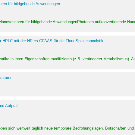
soren für bildgebende Anwendungen
 Nanosensoren für bildgebende AnwendungenPhotonen-aufkonvertierende Nanom
er HPLC mit der HR-cs-GFAAS für die Flour-Speziesanalytik
utika in ihren Eigenschaften modifizieren (z.B. veränderter Metabolismus). A
iaturen
d Aufprall
eben sich weltweit täglich neue temporäre Bedrohungslagen. Botschaften un