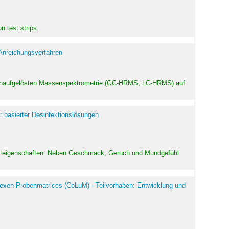
 test strips.
 Anreichungsverfahren
hochaufgelösten Massenspektrometrie (GC-HRMS, LC-HRMS) auf
r basierter Desinfektionslösungen
odukteigenschaften. Neben Geschmack, Geruch und Mundgefühl
exen Probenmatrices (CoLuM) - Teilvorhaben: Entwicklung und