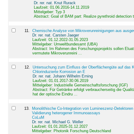
Dr. rer. nat. Knut Rurack
Laufzeit: 01.06.2016-14.11.2019
Mittelgeber: Typ 3
Abstract:
Goal of BAM part: Realize pyrethroid detection
11
.
Chemische Analyse von Mikroverunreinigungen aus ausgewä
Dr. rer. nat. Carsten Jaeger
Laufzeit: 01.12.2022-31.05.2023
Mittelgeber: Umweltbundesamt (UBA)
Abstract:
Im Rahmen des Forschungsprojekts sollen Elua
vermutete Mikroverunreini ...
12
.
Untersuchung zum Einfluss der Oberflächengüte auf das Ko
Chlorinduzierte Korrosion an E
Dr. rer. nat. Johann Wilhelm Erning
Laufzeit: 01.01.2017-30.06.2019
Mittelgeber: Industrielle Gemeinschaftsforschung (IGF)
Abstract:
Für Getränke erfolgt verbraucherseitig die Qu
hat der optische Eindru ...
13
.
Monolithische Co-Integration von Lumineszenz-Detektoren
Validierung heterogener Immunoassays
CoLuM
Dr. rer. nat. Michael G. Weller
Laufzeit: 01.01.2025-31.12.2027
Mittelgeber: Photonik Forschung Deutschland