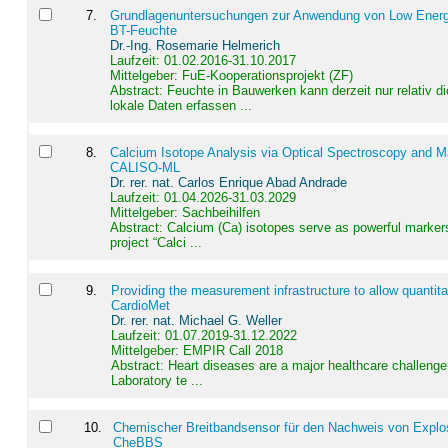
7
.
Grundlagenuntersuchungen zur Anwendung von Low Energ
BT-Feuchte
Dr.-Ing. Rosemarie Helmerich
Laufzeit: 01.02.2016-31.10.2017
Mittelgeber: FuE-Kooperationsprojekt (ZF)
Abstract:
Feuchte in Bauwerken kann derzeit nur relativ 
lokale Daten erfassen ...
8
.
Calcium Isotope Analysis via Optical Spectroscopy and M
CALISO-ML
Dr. rer. nat. Carlos Enrique Abad Andrade
Laufzeit: 01.04.2026-31.03.2029
Mittelgeber: Sachbeihilfen
Abstract:
Calcium (Ca) isotopes serve as powerful markers
project “Calci ...
9
.
Providing the measurement infrastructure to allow quantit
CardioMet
Dr. rer. nat. Michael G. Weller
Laufzeit: 01.07.2019-31.12.2022
Mittelgeber: EMPIR Call 2018
Abstract:
Heart diseases are a major healthcare challenge 
Laboratory te ...
10
.
Chemischer Breitbandsensor für den Nachweis von Explos
CheBBS