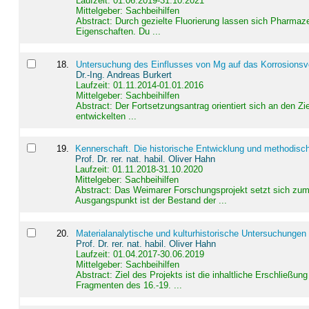
Laufzeit: 01.06.2019-31.10.2021
Mittelgeber: Sachbeihilfen
Abstract:
Durch gezielte Fluorierung lassen sich Pharmaze
Eigenschaften. Du ...
18
.
Untersuchung des Einflusses von Mg auf das Korrosionsver
Dr.-Ing. Andreas Burkert
Laufzeit: 01.11.2014-01.01.2016
Mittelgeber: Sachbeihilfen
Abstract:
Der Fortsetzungsantrag orientiert sich an den Z
entwickelten ...
19
.
Kennerschaft. Die historische Entwicklung und methodisc
Prof. Dr. rer. nat. habil. Oliver Hahn
Laufzeit: 01.11.2018-31.10.2020
Mittelgeber: Sachbeihilfen
Abstract:
Das Weimarer Forschungsprojekt setzt sich zum 
Ausgangspunkt ist der Bestand der ...
20
.
Materialanalytische und kulturhistorische Untersuchungen 
Prof. Dr. rer. nat. habil. Oliver Hahn
Laufzeit: 01.04.2017-30.06.2019
Mittelgeber: Sachbeihilfen
Abstract:
Ziel des Projekts ist die inhaltliche Erschließ
Fragmenten des 16.-19. ...