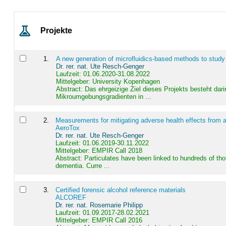
Projekte
1
.
A new generation of microfluidics-based methods to study
Dr. rer. nat. Ute Resch-Genger
Laufzeit: 01.06.2020-31.08.2022
Mittelgeber: University Kopenhagen
Abstract:
Das ehrgeizige Ziel dieses Projekts besteht dari
Mikroumgebungsgradienten in ...
2
.
Measurements for mitigating adverse health effects from a
AeroTox
Dr. rer. nat. Ute Resch-Genger
Laufzeit: 01.06.2019-30.11.2022
Mittelgeber: EMPIR Call 2018
Abstract:
Particulates have been linked to hundreds of th
dementia. Curre ...
3
.
Certified forensic alcohol reference materials
ALCOREF
Dr. rer. nat. Rosemarie Philipp
Laufzeit: 01.09.2017-28.02.2021
Mittelgeber: EMPIR Call 2016