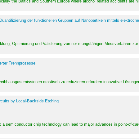
pecially the Baltics and Southern Europe where alcohol related accidents are 
ntifizierung der funktionellen Gruppen auf Nanopartikeln mittels elektroche
klung, Optimierung und Validierung von nor-mungsfähigen Messverfahren zur
erter Trennprozesse
Treibhausgasemissionen drastisch zu reduzieren erfordern innovative Lösungen,
rcuits by Local-Backside Etching
to a semiconductor chip technology can lead to major advances in point-of-car