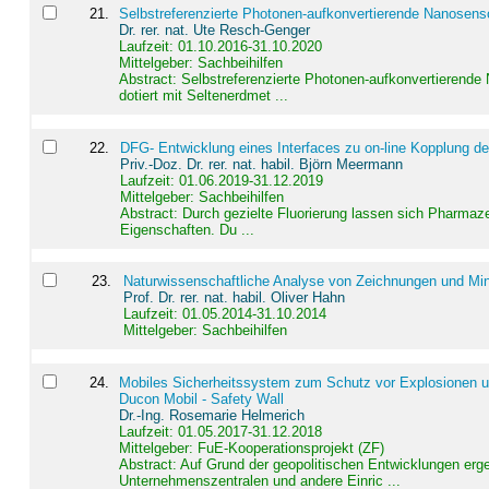
21
.
Selbstreferenzierte Photonen-aufkonvertierende Nanosen
Dr. rer. nat. Ute Resch-Genger
Laufzeit: 01.10.2016-31.10.2020
Mittelgeber: Sachbeihilfen
Abstract:
Selbstreferenzierte Photonen-aufkonvertierende
dotiert mit Seltenerdmet ...
22
.
DFG- Entwicklung eines Interfaces zu on-line Kopplung d
Priv.-Doz. Dr. rer. nat. habil. Björn Meermann
Laufzeit: 01.06.2019-31.12.2019
Mittelgeber: Sachbeihilfen
Abstract:
Durch gezielte Fluorierung lassen sich Pharmaze
Eigenschaften. Du ...
23
.
Naturwissenschaftliche Analyse von Zeichnungen und Min
Prof. Dr. rer. nat. habil. Oliver Hahn
Laufzeit: 01.05.2014-31.10.2014
Mittelgeber: Sachbeihilfen
24
.
Mobiles Sicherheitssystem zum Schutz vor Explosionen un
Ducon Mobil - Safety Wall
Dr.-Ing. Rosemarie Helmerich
Laufzeit: 01.05.2017-31.12.2018
Mittelgeber: FuE-Kooperationsprojekt (ZF)
Abstract:
Auf Grund der geopolitischen Entwicklungen erg
Unternehmenszentralen und andere Einric ...