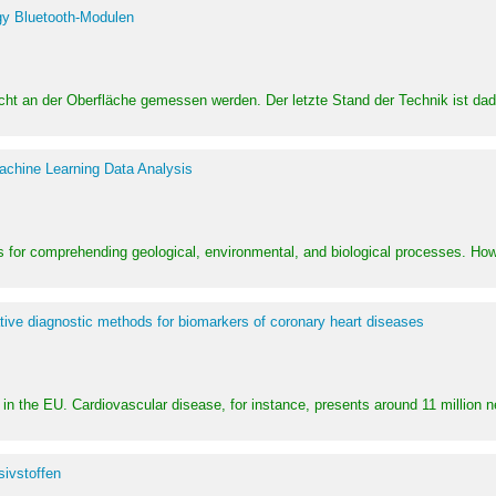
y Bluetooth-Modulen
dicht an der Oberfläche gemessen werden. Der letzte Stand der Technik ist d
achine Learning Data Analysis
 for comprehending geological, environmental, and biological processes. How
ative diagnostic methods for biomarkers of coronary heart diseases
in the EU. Cardiovascular disease, for instance, presents around 11 million n
ivstoffen