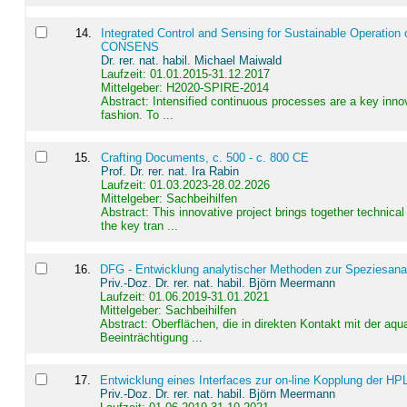
14
.
Integrated Control and Sensing for Sustainable Operation 
CONSENS
Dr. rer. nat. habil. Michael Maiwald
Laufzeit: 01.01.2015-31.12.2017
Mittelgeber: H2020-SPIRE-2014
Abstract:
Intensified continuous processes are a key innov
fashion. To ...
15
.
Crafting Documents, c. 500 - c. 800 CE
Prof. Dr. rer. nat. Ira Rabin
Laufzeit: 01.03.2023-28.02.2026
Mittelgeber: Sachbeihilfen
Abstract:
This innovative project brings together technica
the key tran ...
16
.
DFG - Entwicklung analytischer Methoden zur Speziesanal
Priv.-Doz. Dr. rer. nat. habil. Björn Meermann
Laufzeit: 01.06.2019-31.01.2021
Mittelgeber: Sachbeihilfen
Abstract:
Oberflächen, die in direkten Kontakt mit der aq
Beeinträchtigung ...
17
.
Entwicklung eines Interfaces zur on-line Kopplung der HP
Priv.-Doz. Dr. rer. nat. habil. Björn Meermann