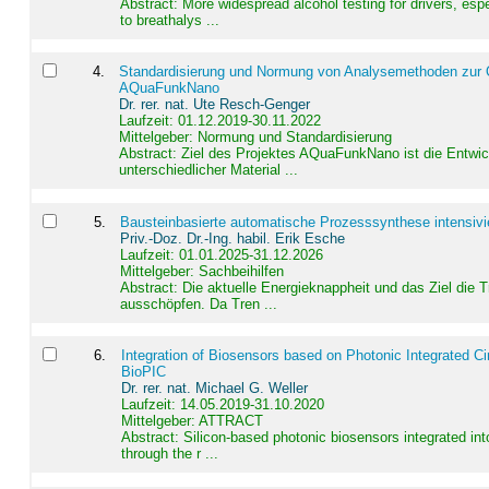
Abstract:
More widespread alcohol testing for drivers, es
to breathalys ...
4
.
Standardisierung und Normung von Analysemethoden zur Qua
AQuaFunkNano
Dr. rer. nat. Ute Resch-Genger
Laufzeit: 01.12.2019-30.11.2022
Mittelgeber: Normung und Standardisierung
Abstract:
Ziel des Projektes AQuaFunkNano ist die Entwic
unterschiedlicher Material ...
5
.
Bausteinbasierte automatische Prozesssynthese intensivi
Priv.-Doz. Dr.-Ing. habil. Erik Esche
Laufzeit: 01.01.2025-31.12.2026
Mittelgeber: Sachbeihilfen
Abstract:
Die aktuelle Energieknappheit und das Ziel die 
ausschöpfen. Da Tren ...
6
.
Integration of Biosensors based on Photonic Integrated Ci
BioPIC
Dr. rer. nat. Michael G. Weller
Laufzeit: 14.05.2019-31.10.2020
Mittelgeber: ATTRACT
Abstract:
Silicon-based photonic biosensors integrated in
through the r ...