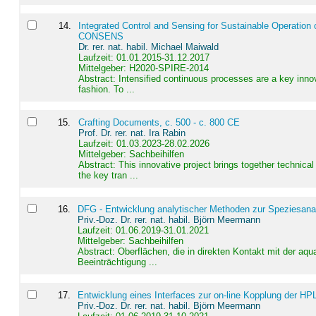
14
.
Integrated Control and Sensing for Sustainable Operation 
CONSENS
Dr. rer. nat. habil. Michael Maiwald
Laufzeit: 01.01.2015-31.12.2017
Mittelgeber: H2020-SPIRE-2014
Abstract:
Intensified continuous processes are a key innov
fashion. To ...
15
.
Crafting Documents, c. 500 - c. 800 CE
Prof. Dr. rer. nat. Ira Rabin
Laufzeit: 01.03.2023-28.02.2026
Mittelgeber: Sachbeihilfen
Abstract:
This innovative project brings together technica
the key tran ...
16
.
DFG - Entwicklung analytischer Methoden zur Speziesanal
Priv.-Doz. Dr. rer. nat. habil. Björn Meermann
Laufzeit: 01.06.2019-31.01.2021
Mittelgeber: Sachbeihilfen
Abstract:
Oberflächen, die in direkten Kontakt mit der aq
Beeinträchtigung ...
17
.
Entwicklung eines Interfaces zur on-line Kopplung der HP
Priv.-Doz. Dr. rer. nat. habil. Björn Meermann