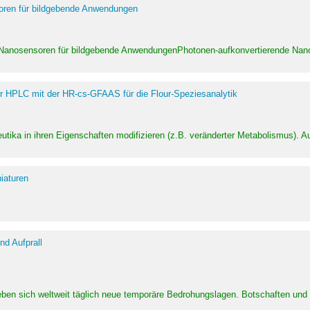
soren für bildgebende Anwendungen
 Nanosensoren für bildgebende AnwendungenPhotonen-aufkonvertierende Nanom
er HPLC mit der HR-cs-GFAAS für die Flour-Speziesanalytik
utika in ihren Eigenschaften modifizieren (z.B. veränderter Metabolismus). A
iaturen
d Aufprall
eben sich weltweit täglich neue temporäre Bedrohungslagen. Botschaften un