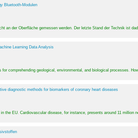
y Bluetooth-Modulen
dicht an der Oberfläche gemessen werden. Der letzte Stand der Technik ist d
achine Learning Data Analysis
 for comprehending geological, environmental, and biological processes. How
ative diagnostic methods for biomarkers of coronary heart diseases
in the EU. Cardiovascular disease, for instance, presents around 11 million n
ivstoffen