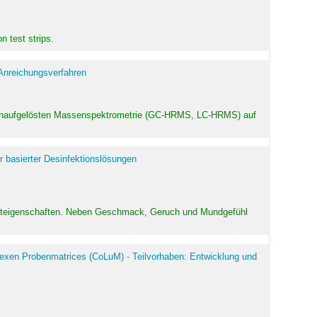
 test strips.
 Anreichungsverfahren
hochaufgelösten Massenspektrometrie (GC-HRMS, LC-HRMS) auf
r basierter Desinfektionslösungen
odukteigenschaften. Neben Geschmack, Geruch und Mundgefühl
exen Probenmatrices (CoLuM) - Teilvorhaben: Entwicklung und