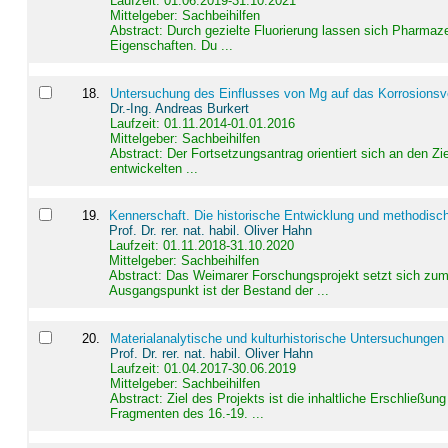
Laufzeit: 01.06.2019-31.10.2021
Mittelgeber: Sachbeihilfen
Abstract:
Durch gezielte Fluorierung lassen sich Pharmaze
Eigenschaften. Du ...
18
.
Untersuchung des Einflusses von Mg auf das Korrosionsver
Dr.-Ing. Andreas Burkert
Laufzeit: 01.11.2014-01.01.2016
Mittelgeber: Sachbeihilfen
Abstract:
Der Fortsetzungsantrag orientiert sich an den Z
entwickelten ...
19
.
Kennerschaft. Die historische Entwicklung und methodisc
Prof. Dr. rer. nat. habil. Oliver Hahn
Laufzeit: 01.11.2018-31.10.2020
Mittelgeber: Sachbeihilfen
Abstract:
Das Weimarer Forschungsprojekt setzt sich zum 
Ausgangspunkt ist der Bestand der ...
20
.
Materialanalytische und kulturhistorische Untersuchungen 
Prof. Dr. rer. nat. habil. Oliver Hahn
Laufzeit: 01.04.2017-30.06.2019
Mittelgeber: Sachbeihilfen
Abstract:
Ziel des Projekts ist die inhaltliche Erschließ
Fragmenten des 16.-19. ...