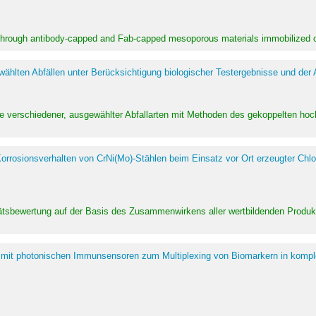
 through antibody-capped and Fab-capped mesoporous materials immobilized on
hlten Abfällen unter Berücksichtigung biologischer Testergebnisse und der
te verschiedener, ausgewählter Abfallarten mit Methoden des gekoppelten 
rrosionsverhalten von CrNi(Mo)-Stählen beim Einsatz vor Ort erzeugter Chlo
alitätsbewertung auf der Basis des Zusammenwirkens aller wertbildenden Pr
 mit photonischen Immunsensoren zum Multiplexing von Biomarkern in kompl