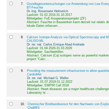
7
.
Grundlagenuntersuchungen zur Anwendung von Low Energ
BT-Feuchte
Dr.-Ing. Rosemarie Helmerich
Laufzeit: 01.02.2016-31.10.2017
Mittelgeber: FuE-Kooperationsprojekt (ZF)
Abstract:
Feuchte in Bauwerken kann derzeit nur relativ 
lokale Daten erfassen ...
8
.
Calcium Isotope Analysis via Optical Spectroscopy and M
CALISO-ML
Dr. rer. nat. Carlos Enrique Abad Andrade
Laufzeit: 01.04.2026-31.03.2029
Mittelgeber: Sachbeihilfen
Abstract:
Calcium (Ca) isotopes serve as powerful markers
project “Calci ...
9
.
Providing the measurement infrastructure to allow quantit
CardioMet
Dr. rer. nat. Michael G. Weller
Laufzeit: 01.07.2019-31.12.2022
Mittelgeber: EMPIR Call 2018
Abstract:
Heart diseases are a major healthcare challenge 
Laboratory te ...
10
.
Chemischer Breitbandsensor für den Nachweis von Explos
CheBBS