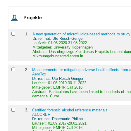
Projekte
1
.
A new generation of microfluidics-based methods to study
Dr. rer. nat. Ute Resch-Genger
Laufzeit: 01.06.2020-31.08.2022
Mittelgeber: University Kopenhagen
Abstract:
Das ehrgeizige Ziel dieses Projekts besteht dari
Mikroumgebungsgradienten in ...
2
.
Measurements for mitigating adverse health effects from a
AeroTox
Dr. rer. nat. Ute Resch-Genger
Laufzeit: 01.06.2019-30.11.2022
Mittelgeber: EMPIR Call 2018
Abstract:
Particulates have been linked to hundreds of th
dementia. Curre ...
3
.
Certified forensic alcohol reference materials
ALCOREF
Dr. rer. nat. Rosemarie Philipp
Laufzeit: 01.09.2017-28.02.2021
Mittelgeber: EMPIR Call 2016