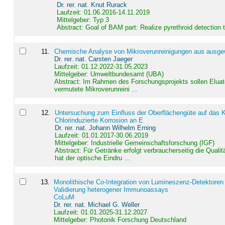
Dr. rer. nat. Knut Rurack
Laufzeit: 01.06.2016-14.11.2019
Mittelgeber: Typ 3
Abstract:
Goal of BAM part: Realize pyrethroid detection
11
.
Chemische Analyse von Mikroverunreinigungen aus ausgewä
Dr. rer. nat. Carsten Jaeger
Laufzeit: 01.12.2022-31.05.2023
Mittelgeber: Umweltbundesamt (UBA)
Abstract:
Im Rahmen des Forschungsprojekts sollen Elua
vermutete Mikroverunreini ...
12
.
Untersuchung zum Einfluss der Oberflächengüte auf das Ko
Chlorinduzierte Korrosion an E
Dr. rer. nat. Johann Wilhelm Erning
Laufzeit: 01.01.2017-30.06.2019
Mittelgeber: Industrielle Gemeinschaftsforschung (IGF)
Abstract:
Für Getränke erfolgt verbraucherseitig die Qu
hat der optische Eindru ...
13
.
Monolithische Co-Integration von Lumineszenz-Detektoren
Validierung heterogener Immunoassays
CoLuM
Dr. rer. nat. Michael G. Weller
Laufzeit: 01.01.2025-31.12.2027
Mittelgeber: Photonik Forschung Deutschland