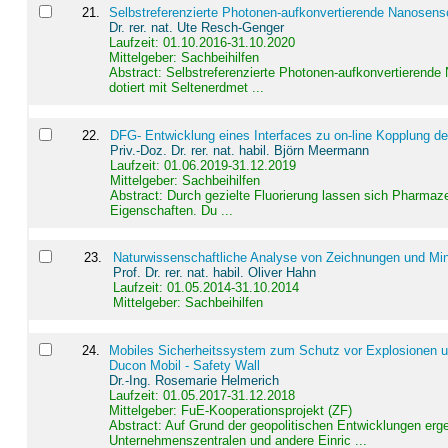
21
.
Selbstreferenzierte Photonen-aufkonvertierende Nanosen
Dr. rer. nat. Ute Resch-Genger
Laufzeit: 01.10.2016-31.10.2020
Mittelgeber: Sachbeihilfen
Abstract:
Selbstreferenzierte Photonen-aufkonvertierende
dotiert mit Seltenerdmet ...
22
.
DFG- Entwicklung eines Interfaces zu on-line Kopplung d
Priv.-Doz. Dr. rer. nat. habil. Björn Meermann
Laufzeit: 01.06.2019-31.12.2019
Mittelgeber: Sachbeihilfen
Abstract:
Durch gezielte Fluorierung lassen sich Pharmaze
Eigenschaften. Du ...
23
.
Naturwissenschaftliche Analyse von Zeichnungen und Min
Prof. Dr. rer. nat. habil. Oliver Hahn
Laufzeit: 01.05.2014-31.10.2014
Mittelgeber: Sachbeihilfen
24
.
Mobiles Sicherheitssystem zum Schutz vor Explosionen un
Ducon Mobil - Safety Wall
Dr.-Ing. Rosemarie Helmerich
Laufzeit: 01.05.2017-31.12.2018
Mittelgeber: FuE-Kooperationsprojekt (ZF)
Abstract:
Auf Grund der geopolitischen Entwicklungen erg
Unternehmenszentralen und andere Einric ...