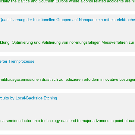
pecially the Baltics and Southern Europe where alcohol related accidents are 
ntifizierung der funktionellen Gruppen auf Nanopartikeln mittels elektroche
klung, Optimierung und Validierung von nor-mungsfähigen Messverfahren zur
erter Trennprozesse
Treibhausgasemissionen drastisch zu reduzieren erfordern innovative Lösungen,
rcuits by Local-Backside Etching
to a semiconductor chip technology can lead to major advances in point-of-car