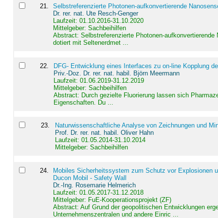
21
.
Selbstreferenzierte Photonen-aufkonvertierende Nanosen
Dr. rer. nat. Ute Resch-Genger
Laufzeit: 01.10.2016-31.10.2020
Mittelgeber: Sachbeihilfen
Abstract:
Selbstreferenzierte Photonen-aufkonvertierende
dotiert mit Seltenerdmet ...
22
.
DFG- Entwicklung eines Interfaces zu on-line Kopplung d
Priv.-Doz. Dr. rer. nat. habil. Björn Meermann
Laufzeit: 01.06.2019-31.12.2019
Mittelgeber: Sachbeihilfen
Abstract:
Durch gezielte Fluorierung lassen sich Pharmaze
Eigenschaften. Du ...
23
.
Naturwissenschaftliche Analyse von Zeichnungen und Min
Prof. Dr. rer. nat. habil. Oliver Hahn
Laufzeit: 01.05.2014-31.10.2014
Mittelgeber: Sachbeihilfen
24
.
Mobiles Sicherheitssystem zum Schutz vor Explosionen un
Ducon Mobil - Safety Wall
Dr.-Ing. Rosemarie Helmerich
Laufzeit: 01.05.2017-31.12.2018
Mittelgeber: FuE-Kooperationsprojekt (ZF)
Abstract:
Auf Grund der geopolitischen Entwicklungen erg
Unternehmenszentralen und andere Einric ...