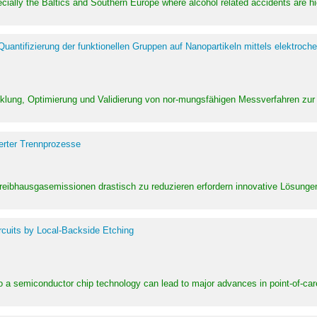
pecially the Baltics and Southern Europe where alcohol related accidents are 
ntifizierung der funktionellen Gruppen auf Nanopartikeln mittels elektroche
klung, Optimierung und Validierung von nor-mungsfähigen Messverfahren zur
erter Trennprozesse
Treibhausgasemissionen drastisch zu reduzieren erfordern innovative Lösungen,
rcuits by Local-Backside Etching
to a semiconductor chip technology can lead to major advances in point-of-car