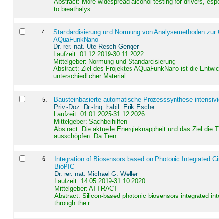
Abstract:
More widespread alcohol testing for drivers, es
to breathalys ...
4
.
Standardisierung und Normung von Analysemethoden zur Qua
AQuaFunkNano
Dr. rer. nat. Ute Resch-Genger
Laufzeit: 01.12.2019-30.11.2022
Mittelgeber: Normung und Standardisierung
Abstract:
Ziel des Projektes AQuaFunkNano ist die Entwic
unterschiedlicher Material ...
5
.
Bausteinbasierte automatische Prozesssynthese intensivi
Priv.-Doz. Dr.-Ing. habil. Erik Esche
Laufzeit: 01.01.2025-31.12.2026
Mittelgeber: Sachbeihilfen
Abstract:
Die aktuelle Energieknappheit und das Ziel die 
ausschöpfen. Da Tren ...
6
.
Integration of Biosensors based on Photonic Integrated Ci
BioPIC
Dr. rer. nat. Michael G. Weller
Laufzeit: 14.05.2019-31.10.2020
Mittelgeber: ATTRACT
Abstract:
Silicon-based photonic biosensors integrated in
through the r ...