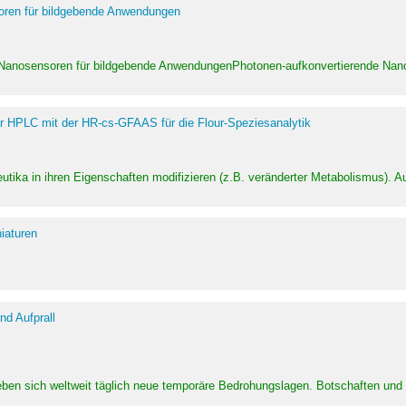
soren für bildgebende Anwendungen
 Nanosensoren für bildgebende AnwendungenPhotonen-aufkonvertierende Nanom
er HPLC mit der HR-cs-GFAAS für die Flour-Speziesanalytik
utika in ihren Eigenschaften modifizieren (z.B. veränderter Metabolismus). A
iaturen
d Aufprall
eben sich weltweit täglich neue temporäre Bedrohungslagen. Botschaften un