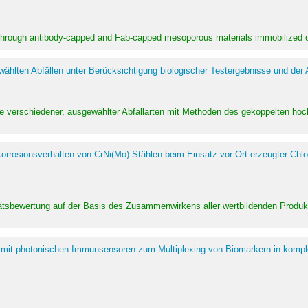
 through antibody-capped and Fab-capped mesoporous materials immobilized on
hlten Abfällen unter Berücksichtigung biologischer Testergebnisse und der
te verschiedener, ausgewählter Abfallarten mit Methoden des gekoppelten 
rrosionsverhalten von CrNi(Mo)-Stählen beim Einsatz vor Ort erzeugter Chlo
alitätsbewertung auf der Basis des Zusammenwirkens aller wertbildenden Pr
 mit photonischen Immunsensoren zum Multiplexing von Biomarkern in kompl