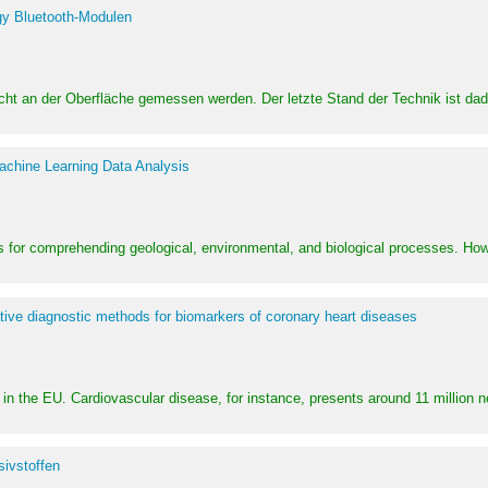
y Bluetooth-Modulen
dicht an der Oberfläche gemessen werden. Der letzte Stand der Technik ist d
achine Learning Data Analysis
 for comprehending geological, environmental, and biological processes. How
ative diagnostic methods for biomarkers of coronary heart diseases
in the EU. Cardiovascular disease, for instance, presents around 11 million n
ivstoffen