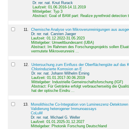
Dr. rer. nat. Knut Rurack
Laufzeit: 01.06.2016-14.11.2019
Mittelgeber: Typ 3
Abstract:
Goal of BAM part: Realize pyrethroid detection
11
.
Chemische Analyse von Mikroverunreinigungen aus ausgewä
Dr. rer. nat. Carsten Jaeger
Laufzeit: 01.12.2022-31.05.2023
Mittelgeber: Umweltbundesamt (UBA)
Abstract:
Im Rahmen des Forschungsprojekts sollen Elua
vermutete Mikroverunreini ...
12
.
Untersuchung zum Einfluss der Oberflächengüte auf das Ko
Chlorinduzierte Korrosion an E
Dr. rer. nat. Johann Wilhelm Erning
Laufzeit: 01.01.2017-30.06.2019
Mittelgeber: Industrielle Gemeinschaftsforschung (IGF)
Abstract:
Für Getränke erfolgt verbraucherseitig die Qu
hat der optische Eindru ...
13
.
Monolithische Co-Integration von Lumineszenz-Detektoren
Validierung heterogener Immunoassays
CoLuM
Dr. rer. nat. Michael G. Weller
Laufzeit: 01.01.2025-31.12.2027
Mittelgeber: Photonik Forschung Deutschland