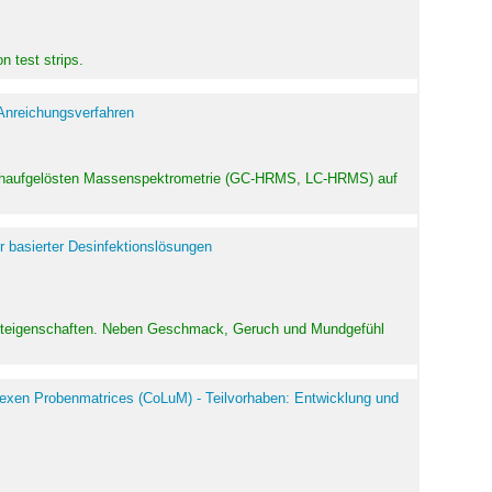
 test strips.
 Anreichungsverfahren
hochaufgelösten Massenspektrometrie (GC-HRMS, LC-HRMS) auf
r basierter Desinfektionslösungen
odukteigenschaften. Neben Geschmack, Geruch und Mundgefühl
exen Probenmatrices (CoLuM) - Teilvorhaben: Entwicklung und