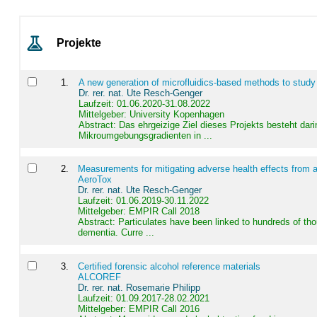
Projekte
1
.
A new generation of microfluidics-based methods to study
Dr. rer. nat. Ute Resch-Genger
Laufzeit: 01.06.2020-31.08.2022
Mittelgeber: University Kopenhagen
Abstract:
Das ehrgeizige Ziel dieses Projekts besteht dari
Mikroumgebungsgradienten in ...
2
.
Measurements for mitigating adverse health effects from a
AeroTox
Dr. rer. nat. Ute Resch-Genger
Laufzeit: 01.06.2019-30.11.2022
Mittelgeber: EMPIR Call 2018
Abstract:
Particulates have been linked to hundreds of th
dementia. Curre ...
3
.
Certified forensic alcohol reference materials
ALCOREF
Dr. rer. nat. Rosemarie Philipp
Laufzeit: 01.09.2017-28.02.2021
Mittelgeber: EMPIR Call 2016