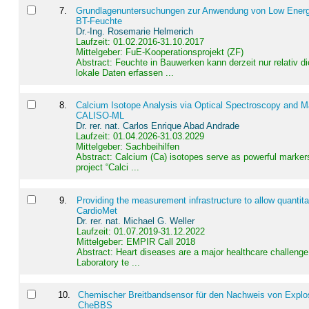
7
.
Grundlagenuntersuchungen zur Anwendung von Low Energ
BT-Feuchte
Dr.-Ing. Rosemarie Helmerich
Laufzeit: 01.02.2016-31.10.2017
Mittelgeber: FuE-Kooperationsprojekt (ZF)
Abstract:
Feuchte in Bauwerken kann derzeit nur relativ 
lokale Daten erfassen ...
8
.
Calcium Isotope Analysis via Optical Spectroscopy and M
CALISO-ML
Dr. rer. nat. Carlos Enrique Abad Andrade
Laufzeit: 01.04.2026-31.03.2029
Mittelgeber: Sachbeihilfen
Abstract:
Calcium (Ca) isotopes serve as powerful markers
project “Calci ...
9
.
Providing the measurement infrastructure to allow quantit
CardioMet
Dr. rer. nat. Michael G. Weller
Laufzeit: 01.07.2019-31.12.2022
Mittelgeber: EMPIR Call 2018
Abstract:
Heart diseases are a major healthcare challenge 
Laboratory te ...
10
.
Chemischer Breitbandsensor für den Nachweis von Explos
CheBBS