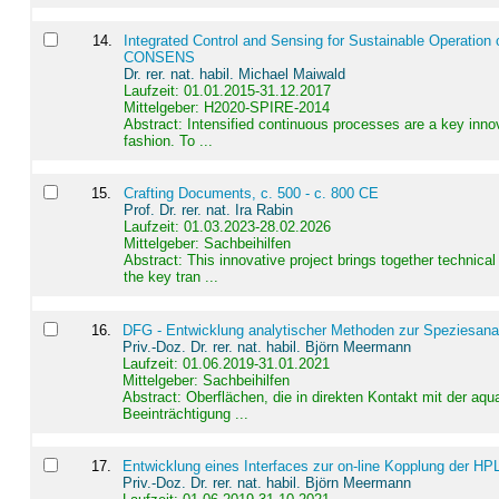
14
.
Integrated Control and Sensing for Sustainable Operation 
CONSENS
Dr. rer. nat. habil. Michael Maiwald
Laufzeit: 01.01.2015-31.12.2017
Mittelgeber: H2020-SPIRE-2014
Abstract:
Intensified continuous processes are a key innov
fashion. To ...
15
.
Crafting Documents, c. 500 - c. 800 CE
Prof. Dr. rer. nat. Ira Rabin
Laufzeit: 01.03.2023-28.02.2026
Mittelgeber: Sachbeihilfen
Abstract:
This innovative project brings together technica
the key tran ...
16
.
DFG - Entwicklung analytischer Methoden zur Speziesanal
Priv.-Doz. Dr. rer. nat. habil. Björn Meermann
Laufzeit: 01.06.2019-31.01.2021
Mittelgeber: Sachbeihilfen
Abstract:
Oberflächen, die in direkten Kontakt mit der aq
Beeinträchtigung ...
17
.
Entwicklung eines Interfaces zur on-line Kopplung der HP
Priv.-Doz. Dr. rer. nat. habil. Björn Meermann