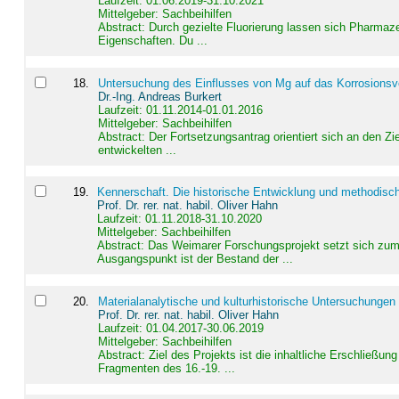
Laufzeit: 01.06.2019-31.10.2021
Mittelgeber: Sachbeihilfen
Abstract:
Durch gezielte Fluorierung lassen sich Pharmaze
Eigenschaften. Du ...
18
.
Untersuchung des Einflusses von Mg auf das Korrosionsver
Dr.-Ing. Andreas Burkert
Laufzeit: 01.11.2014-01.01.2016
Mittelgeber: Sachbeihilfen
Abstract:
Der Fortsetzungsantrag orientiert sich an den Z
entwickelten ...
19
.
Kennerschaft. Die historische Entwicklung und methodisc
Prof. Dr. rer. nat. habil. Oliver Hahn
Laufzeit: 01.11.2018-31.10.2020
Mittelgeber: Sachbeihilfen
Abstract:
Das Weimarer Forschungsprojekt setzt sich zum 
Ausgangspunkt ist der Bestand der ...
20
.
Materialanalytische und kulturhistorische Untersuchungen 
Prof. Dr. rer. nat. habil. Oliver Hahn
Laufzeit: 01.04.2017-30.06.2019
Mittelgeber: Sachbeihilfen
Abstract:
Ziel des Projekts ist die inhaltliche Erschließ
Fragmenten des 16.-19. ...