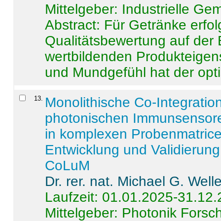
Mittelgeber: Industrielle G
Abstract:
Für Getränke erfol
Qualitätsbewertung auf der
wertbildenden Produkteige
und Mundgefühl hat der opti
13
.
Monolithische Co-Integrati
photonischen Immunsensore
in komplexen Probenmatrice
Entwicklung und Validieru
CoLuM
Dr. rer. nat. Michael G. Welle
Laufzeit: 01.01.2025-31.12
Mittelgeber: Photonik Fors