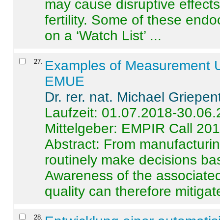
may cause disruptive effects
fertility. Some of these end
on a ‘Watch List’ ...
27
.
Examples of Measurement Un
EMUE
Dr. rer. nat. Michael Griepen
Laufzeit: 01.07.2018-30.06
Mittelgeber: EMPIR Call 20
Abstract:
From manufacturing
routinely make decisions b
Awareness of the associated
quality can therefore mitigate 
28
.