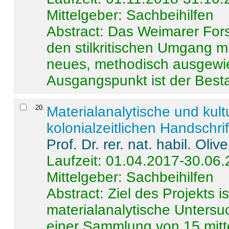
Mittelgeber: Sachbeihilfen
Abstract:
Das Weimarer Forsc
den stilkritischen Umgang m
neues, methodisch ausgewi
Ausgangspunkt ist der Besta
20
.
Materialanalytische und kul
kolonialzeitlichen Handschri
Prof. Dr. rer. nat. habil. Oli
Laufzeit: 01.04.2017-30.06
Mittelgeber: Sachbeihilfen
Abstract:
Ziel des Projekts i
materialanalytische Unters
einer Sammlung von 15 mitt