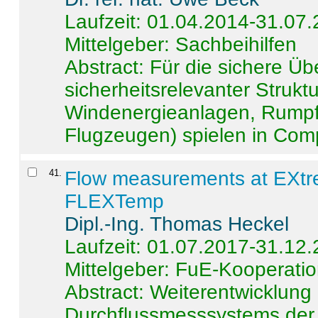
Laufzeit: 01.04.2014-31.07
Mittelgeber: Sachbeihilfen
Abstract:
Für die sichere Ü
sicherheitsrelevanter Strukt
Windenergieanlagen, Rumpf-
Flugzeugen) spielen in Compo
41
.
Flow measurements at EXtr
FLEXTemp
Dipl.-Ing. Thomas Heckel
Laufzeit: 01.07.2017-31.12
Mittelgeber: FuE-Kooperatio
Abstract:
Weiterentwicklun
Durchflussmesssystems der 