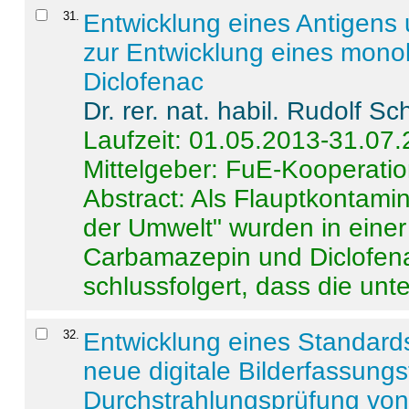
31
.
Entwicklung eines Antigens
zur Entwicklung eines monok
Diclofenac
Dr. rer. nat. habil. Rudolf S
Laufzeit: 01.05.2013-31.07
Mittelgeber: FuE-Kooperatio
Abstract:
Als Flauptkontamin
der Umwelt" wurden in ein
Carbamazepin und Diclofena
schlussfolgert, dass die unter
32
.
Entwicklung eines Standards
neue digitale Bilderfassungs
Durchstrahlungsprüfung vo