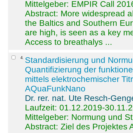
Mittelgeber: EMPIR Call 201
Abstract:
More widespread alc
the Baltics and Southern Eur
are high, is seen as a key m
Access to breathalys ...
4
.
Standardisierung und Norm
Quantifizierung der funktion
mittels elektrochemischer Ti
AQuaFunkNano
Dr. rer. nat. Ute Resch-Geng
Laufzeit: 01.12.2019-30.11.
Mittelgeber: Normung und St
Abstract:
Ziel des Projektes