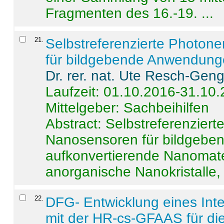
Fragmenten des 16.-19. ...
21
.
Selbstreferenzierte Photon
für bildgebende Anwendun
Dr. rer. nat. Ute Resch-Gen
Laufzeit: 01.10.2016-31.10
Mittelgeber: Sachbeihilfen
Abstract:
Selbstreferenzier
Nanosensoren für bildgeb
aufkonvertierende Nanomate
anorganische Nanokristalle, 
22
.
DFG- Entwicklung eines Int
mit der HR-cs-GFAAS für die