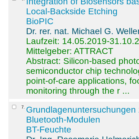
Integration of Biosensors ba
Local-Backside Etching
BioPIC
Dr. rer. nat. Michael G. Welle
Laufzeit: 14.05.2019-31.10.
Mittelgeber: ATTRACT
Abstract:
Silicon-based photo
semiconductor chip technolo
point-of-care applications, f
monitoring through the r ...
7
.
Grundlagenuntersuchungen 
Bluetooth-Modulen
BT-Feuchte