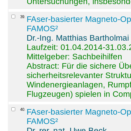
Untersuchungen, insbesonde
39
.
FAser-basierter Magneto-Op
FAMOS²
Dr.-Ing. Matthias Bartholmai
Laufzeit: 01.04.2014-31.03
Mittelgeber: Sachbeihilfen
Abstract:
Für die sichere Ü
sicherheitsrelevanter Strukt
Windenergieanlagen, Rumpf-
Flugzeugen) spielen in Compo
40
.
FAser-basierter Magneto-Op
FAMOS²
Dr. rer. nat. Uwe Beck