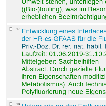
Umwelt stehen, unterliege
((Bio-)fouling), was im Beson
erheblichen Beeinträchtigung
17
.
Entwicklung eines Interface
der HR-cs-GFAAS für die Flu
Priv.-Doz. Dr. rer. nat. habi
Laufzeit: 01.06.2019-31.10
Mittelgeber: Sachbeihilfen
Abstract:
Durch gezielte Flu
ihren Eigenschaften modifizi
Metabolismus). Auch techni
Polyfluorierung neue Eigensc
18
.