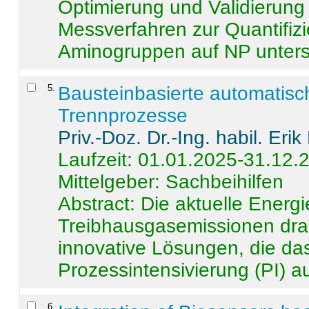
Optimierung und Validierun
Messverfahren zur Quantifiz
Aminogruppen auf NP untersch
5
.
Bausteinbasierte automatisc
Trennprozesse
Priv.-Doz. Dr.-Ing. habil. Eri
Laufzeit: 01.01.2025-31.12.
Mittelgeber: Sachbeihilfen
Abstract:
Die aktuelle Energi
Treibhausgasemissionen dras
innovative Lösungen, die das
Prozessintensivierung (PI) a
6
.