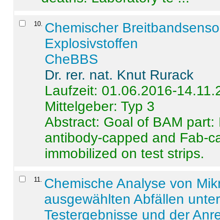
10
.
Chemischer Breitbandsenso
Explosivstoffen
CheBBS
Dr. rer. nat. Knut Rurack
Laufzeit: 01.06.2016-14.11
Mittelgeber: Typ 3
Abstract:
Goal of BAM part: 
antibody-capped and Fab-c
immobilized on test strips.
11
.
Chemische Analyse von Mik
ausgewählten Abfällen unter
Testergebnisse und der Anr