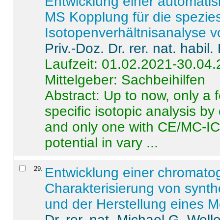
Entwicklung einer automatisi
MS Kopplung für die spezies
Isotopenverhältnisanalyse 
Priv.-Doz. Dr. rer. nat. habi
Laufzeit: 01.02.2021-30.04
Mittelgeber: Sachbeihilfen
Abstract:
Up to now, only a 
specific isotopic analysis 
and only one with CE/MC-ICP
potential in vary ...
29
.
Entwicklung einer chromat
Charakterisierung von synt
und der Herstellung eines M
Dr. rer. nat. Michael G. Welle