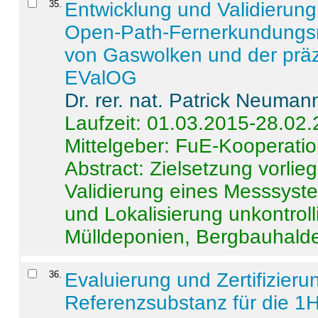
35
.
Entwicklung und Validierung 
Open-Path-Fernerkundungsm
von Gaswolken und der präz
EValOG
Dr. rer. nat. Patrick Neuman
Laufzeit: 01.03.2015-28.02
Mittelgeber: FuE-Kooperatio
Abstract:
Zielsetzung vorlie
Validierung eines Messsyst
und Lokalisierung unkontrol
Mülldeponien, Bergbauhalde
36
.
Evaluierung und Zertifizier
Referenzsubstanz für die 