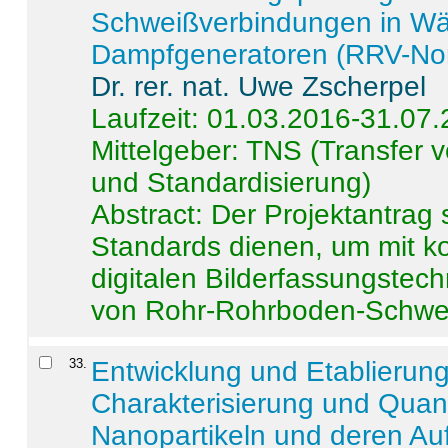
Schweißverbindungen in W
Dampfgeneratoren (RRV-No
Dr. rer. nat. Uwe Zscherpel
Laufzeit: 01.03.2016-31.07
Mittelgeber: TNS (Transfer
und Standardisierung)
Abstract:
Der Projektantrag 
Standards dienen, um mit k
digitalen Bilderfassungstec
von Rohr-Rohrboden-Schwei
33
.
Entwicklung und Etablierun
Charakterisierung und Quant
Nanopartikeln und deren Au