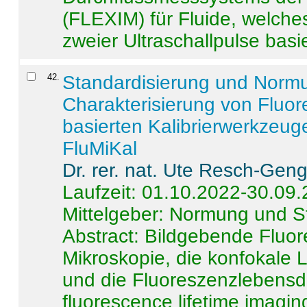
(FLEXIM) für Fluide, welche
zweier Ultraschallpulse basie
42
.
Standardisierung und Norm
Charakterisierung von Fluo
basierten Kalibrierwerkzeug
FluMiKal
Dr. rer. nat. Ute Resch-Gen
Laufzeit: 01.10.2022-30.09
Mittelgeber: Normung und S
Abstract:
Bildgebende Fluore
Mikroskopie, die konfokale
und die Fluoreszenzlebensd
fluorescence lifetime imaging