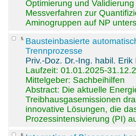
Optimierung und Validierun
Messverfahren zur Quantifiz
Aminogruppen auf NP untersch
5
.
Bausteinbasierte automatisc
Trennprozesse
Priv.-Doz. Dr.-Ing. habil. Eri
Laufzeit: 01.01.2025-31.12.
Mittelgeber: Sachbeihilfen
Abstract:
Die aktuelle Energi
Treibhausgasemissionen dras
innovative Lösungen, die das
Prozessintensivierung (PI) a
6
.