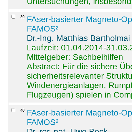
Untersuchungen, insbesonde
39
.
FAser-basierter Magneto-Op
FAMOS²
Dr.-Ing. Matthias Bartholmai
Laufzeit: 01.04.2014-31.03
Mittelgeber: Sachbeihilfen
Abstract:
Für die sichere Ü
sicherheitsrelevanter Strukt
Windenergieanlagen, Rumpf-
Flugzeugen) spielen in Compo
40
.
FAser-basierter Magneto-Op
FAMOS²
Dr. rer. nat. Uwe Beck