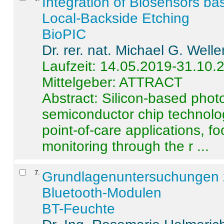
Integration of Biosensors ba
Local-Backside Etching
BioPIC
Dr. rer. nat. Michael G. Welle
Laufzeit: 14.05.2019-31.10.
Mittelgeber: ATTRACT
Abstract:
Silicon-based photo
semiconductor chip technolo
point-of-care applications, f
monitoring through the r ...
7
.
Grundlagenuntersuchungen 
Bluetooth-Modulen
BT-Feuchte