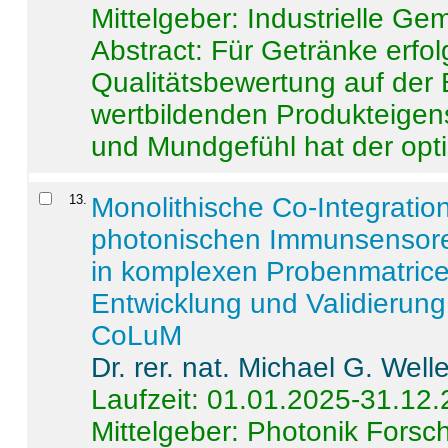
Mittelgeber: Industrielle G
Abstract:
Für Getränke erfol
Qualitätsbewertung auf der
wertbildenden Produkteige
und Mundgefühl hat der opti
13
.
Monolithische Co-Integrati
photonischen Immunsensore
in komplexen Probenmatrice
Entwicklung und Validieru
CoLuM
Dr. rer. nat. Michael G. Welle
Laufzeit: 01.01.2025-31.12
Mittelgeber: Photonik Fors