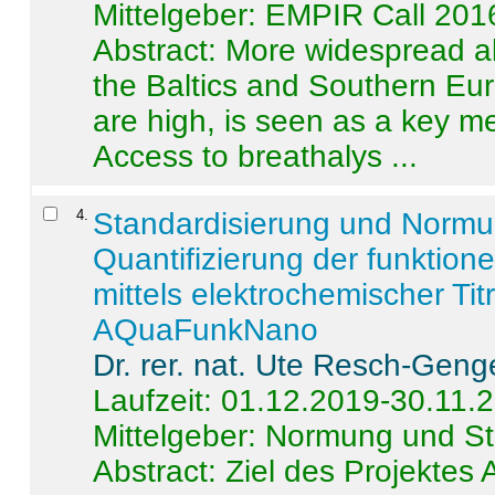
Mittelgeber: EMPIR Call 201
Abstract:
More widespread alc
the Baltics and Southern Eur
are high, is seen as a key m
Access to breathalys ...
4
.
Standardisierung und Norm
Quantifizierung der funktion
mittels elektrochemischer Ti
AQuaFunkNano
Dr. rer. nat. Ute Resch-Geng
Laufzeit: 01.12.2019-30.11.
Mittelgeber: Normung und St
Abstract:
Ziel des Projektes