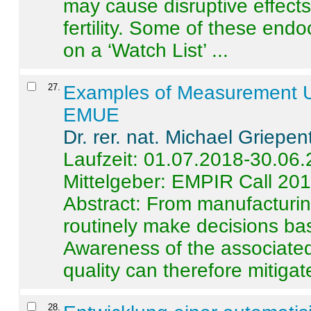
may cause disruptive effects
fertility. Some of these end
on a ‘Watch List’ ...
27
.
Examples of Measurement Un
EMUE
Dr. rer. nat. Michael Griepen
Laufzeit: 01.07.2018-30.06
Mittelgeber: EMPIR Call 20
Abstract:
From manufacturing
routinely make decisions b
Awareness of the associated
quality can therefore mitigate 
28
.