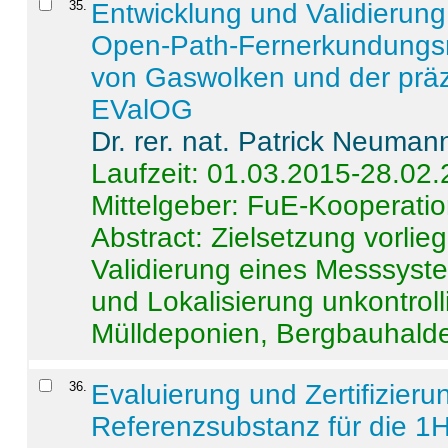
35
.
Entwicklung und Validierung 
Open-Path-Fernerkundungsm
von Gaswolken und der präz
EValOG
Dr. rer. nat. Patrick Neuman
Laufzeit: 01.03.2015-28.02
Mittelgeber: FuE-Kooperatio
Abstract:
Zielsetzung vorlie
Validierung eines Messsyst
und Lokalisierung unkontrol
Mülldeponien, Bergbauhalde
36
.
Evaluierung und Zertifizier
Referenzsubstanz für die 