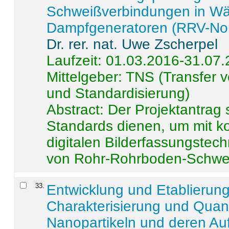
Schweißverbindungen in W
Dampfgeneratoren (RRV-No
Dr. rer. nat. Uwe Zscherpel
Laufzeit: 01.03.2016-31.07
Mittelgeber: TNS (Transfer
und Standardisierung)
Abstract:
Der Projektantrag 
Standards dienen, um mit k
digitalen Bilderfassungstec
von Rohr-Rohrboden-Schwei
33
.
Entwicklung und Etablierun
Charakterisierung und Quant
Nanopartikeln und deren Au