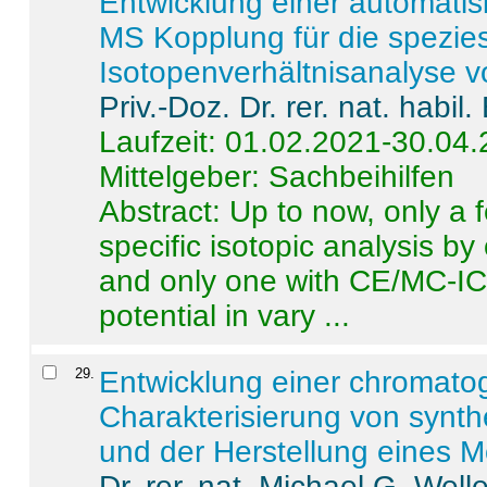
Entwicklung einer automatisi
MS Kopplung für die spezies
Isotopenverhältnisanalyse 
Priv.-Doz. Dr. rer. nat. habi
Laufzeit: 01.02.2021-30.04
Mittelgeber: Sachbeihilfen
Abstract:
Up to now, only a 
specific isotopic analysis 
and only one with CE/MC-ICP
potential in vary ...
29
.
Entwicklung einer chromat
Charakterisierung von synt
und der Herstellung eines M
Dr. rer. nat. Michael G. Welle