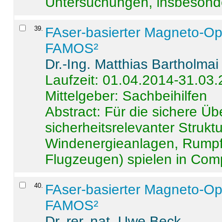
Untersuchungen, insbesonde
39
.
FAser-basierter Magneto-Op
FAMOS²
Dr.-Ing. Matthias Bartholmai
Laufzeit: 01.04.2014-31.03
Mittelgeber: Sachbeihilfen
Abstract:
Für die sichere Ü
sicherheitsrelevanter Strukt
Windenergieanlagen, Rumpf-
Flugzeugen) spielen in Compo
40
.
FAser-basierter Magneto-Op
FAMOS²
Dr. rer. nat. Uwe Beck