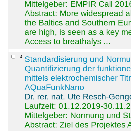
Mittelgeber: EMPIR Call 201
Abstract:
More widespread alc
the Baltics and Southern Eur
are high, is seen as a key m
Access to breathalys ...
4
.
Standardisierung und Norm
Quantifizierung der funktion
mittels elektrochemischer Ti
AQuaFunkNano
Dr. rer. nat. Ute Resch-Geng
Laufzeit: 01.12.2019-30.11.
Mittelgeber: Normung und St
Abstract:
Ziel des Projektes