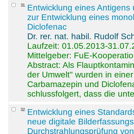
31
.
Entwicklung eines Antigens
zur Entwicklung eines monok
Diclofenac
Dr. rer. nat. habil. Rudolf S
Laufzeit: 01.05.2013-31.07
Mittelgeber: FuE-Kooperatio
Abstract:
Als Flauptkontamin
der Umwelt" wurden in ein
Carbamazepin und Diclofena
schlussfolgert, dass die unter
32
.
Entwicklung eines Standards
neue digitale Bilderfassungs
Durchstrahlungsprüfung vo