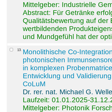
Mittelgeber: Industrielle G
Abstract:
Für Getränke erfol
Qualitätsbewertung auf der
wertbildenden Produkteige
und Mundgefühl hat der opti
13
.
Monolithische Co-Integrati
photonischen Immunsensore
in komplexen Probenmatrice
Entwicklung und Validieru
CoLuM
Dr. rer. nat. Michael G. Welle
Laufzeit: 01.01.2025-31.12
Mittelgeber: Photonik Fors