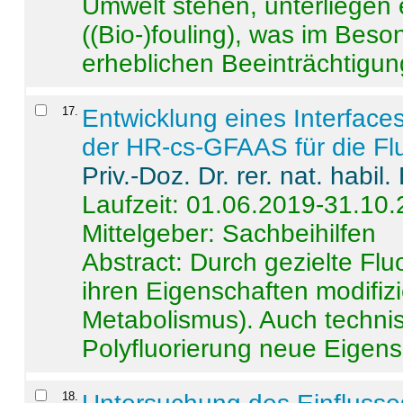
Umwelt stehen, unterliege
((Bio-)fouling), was im Beson
erheblichen Beeinträchtigung
17
.
Entwicklung eines Interface
der HR-cs-GFAAS für die Flu
Priv.-Doz. Dr. rer. nat. habi
Laufzeit: 01.06.2019-31.10
Mittelgeber: Sachbeihilfen
Abstract:
Durch gezielte Flu
ihren Eigenschaften modifizi
Metabolismus). Auch techni
Polyfluorierung neue Eigensc
18
.