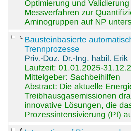
Optimierung und Validierun
Messverfahren zur Quantifiz
Aminogruppen auf NP untersch
5
.
Bausteinbasierte automatisc
Trennprozesse
Priv.-Doz. Dr.-Ing. habil. Eri
Laufzeit: 01.01.2025-31.12.
Mittelgeber: Sachbeihilfen
Abstract:
Die aktuelle Energi
Treibhausgasemissionen dras
innovative Lösungen, die das
Prozessintensivierung (PI) a
6
.