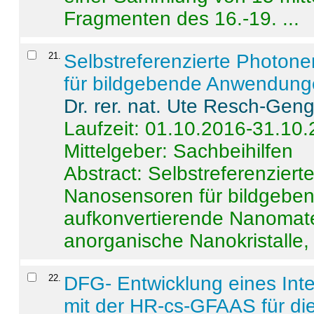
Fragmenten des 16.-19. ...
21
.
Selbstreferenzierte Photon
für bildgebende Anwendun
Dr. rer. nat. Ute Resch-Gen
Laufzeit: 01.10.2016-31.10
Mittelgeber: Sachbeihilfen
Abstract:
Selbstreferenzier
Nanosensoren für bildgeb
aufkonvertierende Nanomate
anorganische Nanokristalle, 
22
.
DFG- Entwicklung eines Int
mit der HR-cs-GFAAS für die