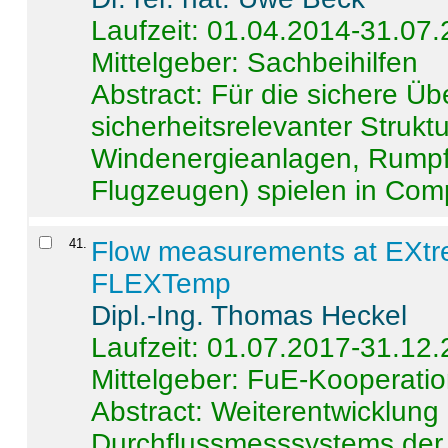
Laufzeit: 01.04.2014-31.07
Mittelgeber: Sachbeihilfen
Abstract:
Für die sichere Ü
sicherheitsrelevanter Strukt
Windenergieanlagen, Rumpf-
Flugzeugen) spielen in Compo
41
.
Flow measurements at EXtr
FLEXTemp
Dipl.-Ing. Thomas Heckel
Laufzeit: 01.07.2017-31.12
Mittelgeber: FuE-Kooperatio
Abstract:
Weiterentwicklun
Durchflussmesssystems der 