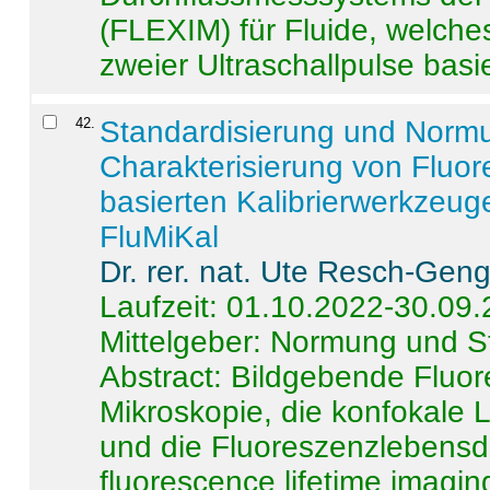
(FLEXIM) für Fluide, welche
zweier Ultraschallpulse basie
42
.
Standardisierung und Norm
Charakterisierung von Fluo
basierten Kalibrierwerkzeug
FluMiKal
Dr. rer. nat. Ute Resch-Gen
Laufzeit: 01.10.2022-30.09
Mittelgeber: Normung und S
Abstract:
Bildgebende Fluore
Mikroskopie, die konfokale
und die Fluoreszenzlebensd
fluorescence lifetime imaging