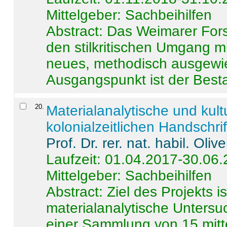
Mittelgeber: Sachbeihilfen
Abstract:
Das Weimarer Forsc
den stilkritischen Umgang m
neues, methodisch ausgewi
Ausgangspunkt ist der Besta
20
.
Materialanalytische und kul
kolonialzeitlichen Handschri
Prof. Dr. rer. nat. habil. Oli
Laufzeit: 01.04.2017-30.06
Mittelgeber: Sachbeihilfen
Abstract:
Ziel des Projekts i
materialanalytische Unters
einer Sammlung von 15 mitt