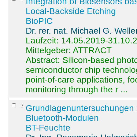
Integration of Biosensors ba
Local-Backside Etching
BioPIC
Dr. rer. nat. Michael G. Welle
Laufzeit: 14.05.2019-31.10.
Mittelgeber: ATTRACT
Abstract:
Silicon-based photo
semiconductor chip technolo
point-of-care applications, f
monitoring through the r ...
7
.
Grundlagenuntersuchungen 
Bluetooth-Modulen
BT-Feuchte