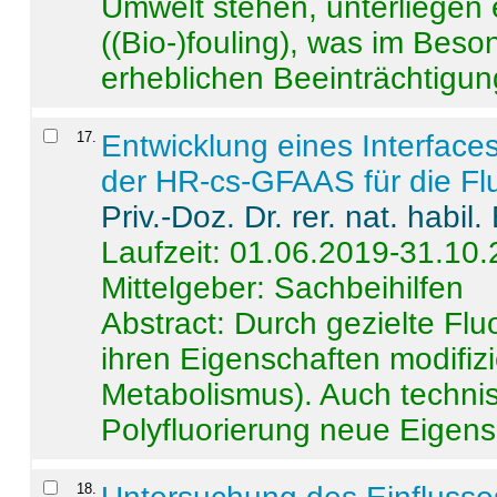
Umwelt stehen, unterliege
((Bio-)fouling), was im Beson
erheblichen Beeinträchtigung
17
.
Entwicklung eines Interface
der HR-cs-GFAAS für die Flu
Priv.-Doz. Dr. rer. nat. habi
Laufzeit: 01.06.2019-31.10
Mittelgeber: Sachbeihilfen
Abstract:
Durch gezielte Flu
ihren Eigenschaften modifizi
Metabolismus). Auch techni
Polyfluorierung neue Eigensc
18
.