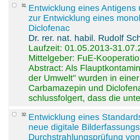
31
.
Entwicklung eines Antigens
zur Entwicklung eines monok
Diclofenac
Dr. rer. nat. habil. Rudolf S
Laufzeit: 01.05.2013-31.07
Mittelgeber: FuE-Kooperatio
Abstract:
Als Flauptkontamin
der Umwelt" wurden in ein
Carbamazepin und Diclofena
schlussfolgert, dass die unter
32
.
Entwicklung eines Standards
neue digitale Bilderfassungs
Durchstrahlungsprüfung vo