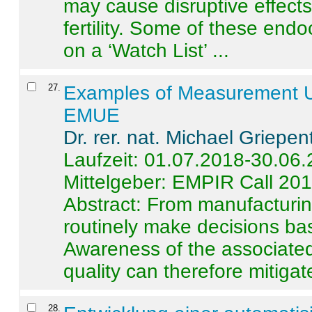
may cause disruptive effects
fertility. Some of these end
on a ‘Watch List’ ...
27
.
Examples of Measurement Un
EMUE
Dr. rer. nat. Michael Griepen
Laufzeit: 01.07.2018-30.06
Mittelgeber: EMPIR Call 20
Abstract:
From manufacturing
routinely make decisions b
Awareness of the associated
quality can therefore mitigate 
28
.