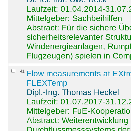
Laufzeit: 01.04.2014-31.07
Mittelgeber: Sachbeihilfen
Abstract:
Für die sichere Ü
sicherheitsrelevanter Strukt
Windenergieanlagen, Rumpf-
Flugzeugen) spielen in Compo
41
.
Flow measurements at EXtr
FLEXTemp
Dipl.-Ing. Thomas Heckel
Laufzeit: 01.07.2017-31.12
Mittelgeber: FuE-Kooperatio
Abstract:
Weiterentwicklun
Durchflussmesssystems der 