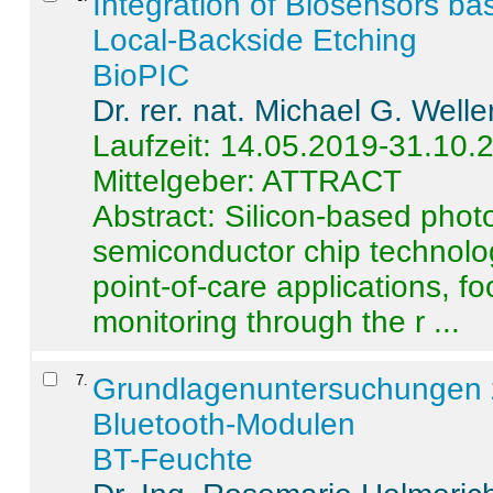
Integration of Biosensors ba
Local-Backside Etching
BioPIC
Dr. rer. nat. Michael G. Welle
Laufzeit: 14.05.2019-31.10.
Mittelgeber: ATTRACT
Abstract:
Silicon-based photo
semiconductor chip technolo
point-of-care applications, f
monitoring through the r ...
7
.
Grundlagenuntersuchungen 
Bluetooth-Modulen
BT-Feuchte