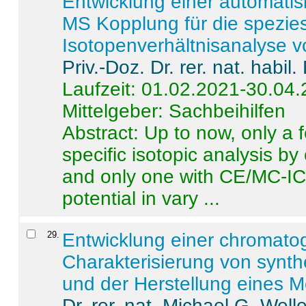
Entwicklung einer automatisi
MS Kopplung für die spezies
Isotopenverhältnisanalyse 
Priv.-Doz. Dr. rer. nat. habi
Laufzeit: 01.02.2021-30.04
Mittelgeber: Sachbeihilfen
Abstract:
Up to now, only a 
specific isotopic analysis 
and only one with CE/MC-ICP
potential in vary ...
29
.
Entwicklung einer chromat
Charakterisierung von synt
und der Herstellung eines M
Dr. rer. nat. Michael G. Welle