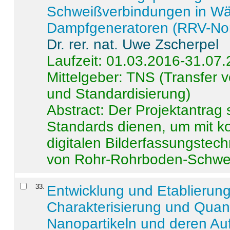
Schweißverbindungen in W
Dampfgeneratoren (RRV-No
Dr. rer. nat. Uwe Zscherpel
Laufzeit: 01.03.2016-31.07
Mittelgeber: TNS (Transfer
und Standardisierung)
Abstract:
Der Projektantrag 
Standards dienen, um mit k
digitalen Bilderfassungstec
von Rohr-Rohrboden-Schwei
33
.
Entwicklung und Etablierun
Charakterisierung und Quant
Nanopartikeln und deren Au