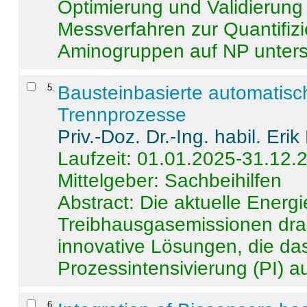
Optimierung und Validierun
Messverfahren zur Quantifiz
Aminogruppen auf NP untersch
5
.
Bausteinbasierte automatisc
Trennprozesse
Priv.-Doz. Dr.-Ing. habil. Eri
Laufzeit: 01.01.2025-31.12.
Mittelgeber: Sachbeihilfen
Abstract:
Die aktuelle Energi
Treibhausgasemissionen dras
innovative Lösungen, die das
Prozessintensivierung (PI) a
6
.