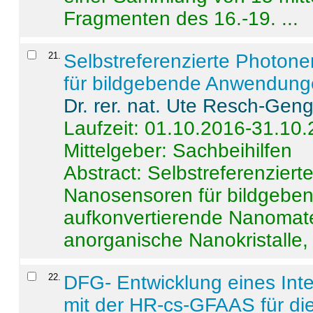
Fragmenten des 16.-19. ...
21
.
Selbstreferenzierte Photon
für bildgebende Anwendun
Dr. rer. nat. Ute Resch-Gen
Laufzeit: 01.10.2016-31.10
Mittelgeber: Sachbeihilfen
Abstract:
Selbstreferenzier
Nanosensoren für bildgeb
aufkonvertierende Nanomate
anorganische Nanokristalle, 
22
.
DFG- Entwicklung eines Int
mit der HR-cs-GFAAS für die