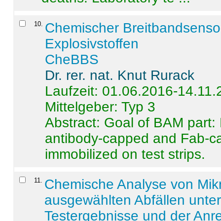
10
.
Chemischer Breitbandsenso
Explosivstoffen
CheBBS
Dr. rer. nat. Knut Rurack
Laufzeit: 01.06.2016-14.11
Mittelgeber: Typ 3
Abstract:
Goal of BAM part: 
antibody-capped and Fab-c
immobilized on test strips.
11
.
Chemische Analyse von Mik
ausgewählten Abfällen unter
Testergebnisse und der Anr