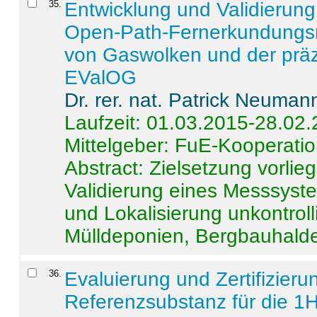
35
.
Entwicklung und Validierung 
Open-Path-Fernerkundungsm
von Gaswolken und der präz
EValOG
Dr. rer. nat. Patrick Neuman
Laufzeit: 01.03.2015-28.02
Mittelgeber: FuE-Kooperatio
Abstract:
Zielsetzung vorlie
Validierung eines Messsyst
und Lokalisierung unkontrol
Mülldeponien, Bergbauhalde
36
.
Evaluierung und Zertifizier
Referenzsubstanz für die 