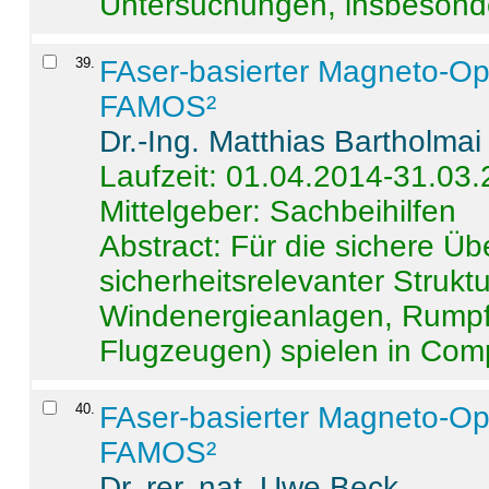
Untersuchungen, insbesonde
39
.
FAser-basierter Magneto-Op
FAMOS²
Dr.-Ing. Matthias Bartholmai
Laufzeit: 01.04.2014-31.03
Mittelgeber: Sachbeihilfen
Abstract:
Für die sichere Ü
sicherheitsrelevanter Strukt
Windenergieanlagen, Rumpf-
Flugzeugen) spielen in Compo
40
.
FAser-basierter Magneto-Op
FAMOS²
Dr. rer. nat. Uwe Beck