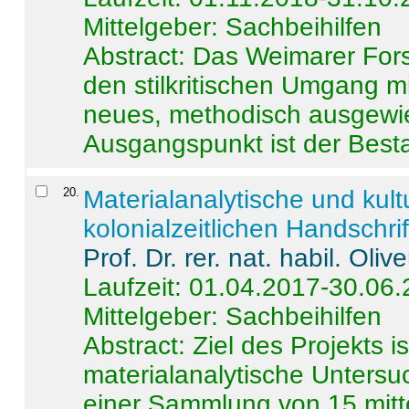
Mittelgeber: Sachbeihilfen
Abstract:
Das Weimarer Forsc
den stilkritischen Umgang m
neues, methodisch ausgewi
Ausgangspunkt ist der Besta
20
.
Materialanalytische und kul
kolonialzeitlichen Handschri
Prof. Dr. rer. nat. habil. Oli
Laufzeit: 01.04.2017-30.06
Mittelgeber: Sachbeihilfen
Abstract:
Ziel des Projekts i
materialanalytische Unters
einer Sammlung von 15 mitt