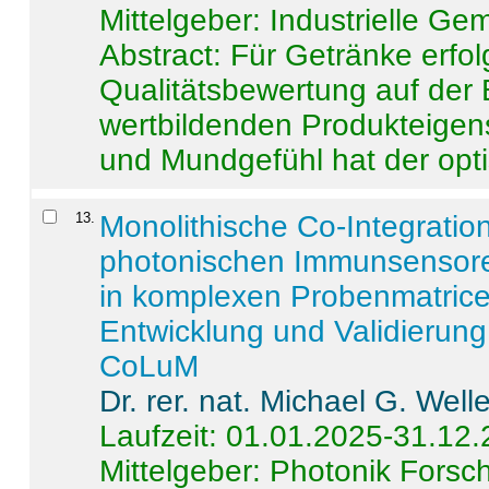
Mittelgeber: Industrielle G
Abstract:
Für Getränke erfol
Qualitätsbewertung auf der
wertbildenden Produkteige
und Mundgefühl hat der opti
13
.
Monolithische Co-Integrati
photonischen Immunsensore
in komplexen Probenmatrice
Entwicklung und Validieru
CoLuM
Dr. rer. nat. Michael G. Welle
Laufzeit: 01.01.2025-31.12
Mittelgeber: Photonik Fors