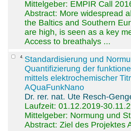
Mittelgeber: EMPIR Call 201
Abstract:
More widespread alc
the Baltics and Southern Eur
are high, is seen as a key m
Access to breathalys ...
4
.
Standardisierung und Norm
Quantifizierung der funktion
mittels elektrochemischer Ti
AQuaFunkNano
Dr. rer. nat. Ute Resch-Geng
Laufzeit: 01.12.2019-30.11.
Mittelgeber: Normung und St
Abstract:
Ziel des Projektes