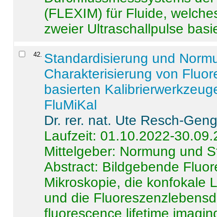
(FLEXIM) für Fluide, welche
zweier Ultraschallpulse basie
42
.
Standardisierung und Norm
Charakterisierung von Fluo
basierten Kalibrierwerkzeug
FluMiKal
Dr. rer. nat. Ute Resch-Gen
Laufzeit: 01.10.2022-30.09
Mittelgeber: Normung und S
Abstract:
Bildgebende Fluore
Mikroskopie, die konfokale
und die Fluoreszenzlebensd
fluorescence lifetime imaging