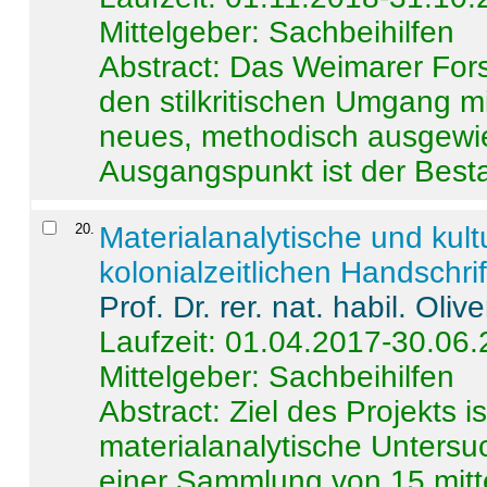
Mittelgeber: Sachbeihilfen
Abstract:
Das Weimarer Forsc
den stilkritischen Umgang m
neues, methodisch ausgewi
Ausgangspunkt ist der Besta
20
.
Materialanalytische und kul
kolonialzeitlichen Handschri
Prof. Dr. rer. nat. habil. Oli
Laufzeit: 01.04.2017-30.06
Mittelgeber: Sachbeihilfen
Abstract:
Ziel des Projekts i
materialanalytische Unters
einer Sammlung von 15 mitt