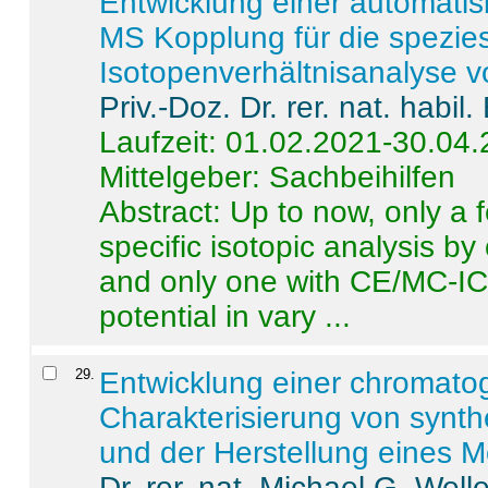
Entwicklung einer automatisi
MS Kopplung für die spezies
Isotopenverhältnisanalyse 
Priv.-Doz. Dr. rer. nat. habi
Laufzeit: 01.02.2021-30.04
Mittelgeber: Sachbeihilfen
Abstract:
Up to now, only a 
specific isotopic analysis 
and only one with CE/MC-ICP
potential in vary ...
29
.
Entwicklung einer chromat
Charakterisierung von synt
und der Herstellung eines M
Dr. rer. nat. Michael G. Welle