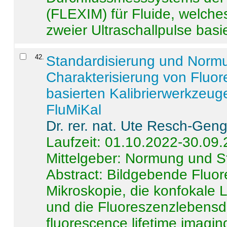
(FLEXIM) für Fluide, welche
zweier Ultraschallpulse basie
42
.
Standardisierung und Norm
Charakterisierung von Fluo
basierten Kalibrierwerkzeug
FluMiKal
Dr. rer. nat. Ute Resch-Gen
Laufzeit: 01.10.2022-30.09
Mittelgeber: Normung und S
Abstract:
Bildgebende Fluore
Mikroskopie, die konfokale
und die Fluoreszenzlebensd
fluorescence lifetime imaging