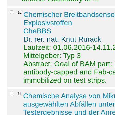
10
.
Chemischer Breitbandsenso
Explosivstoffen
CheBBS
Dr. rer. nat. Knut Rurack
Laufzeit: 01.06.2016-14.11
Mittelgeber: Typ 3
Abstract:
Goal of BAM part: 
antibody-capped and Fab-c
immobilized on test strips.
11
.
Chemische Analyse von Mik
ausgewählten Abfällen unter
Testergebnisse und der Anr