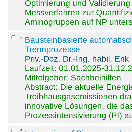
Optimierung und Validierun
Messverfahren zur Quantifiz
Aminogruppen auf NP untersch
5
.
Bausteinbasierte automatisc
Trennprozesse
Priv.-Doz. Dr.-Ing. habil. Eri
Laufzeit: 01.01.2025-31.12.
Mittelgeber: Sachbeihilfen
Abstract:
Die aktuelle Energi
Treibhausgasemissionen dras
innovative Lösungen, die das
Prozessintensivierung (PI) a
6
.