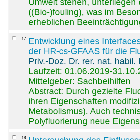
Umwelt stehen, unterliege
((Bio-)fouling), was im Beson
erheblichen Beeinträchtigung
17
.
Entwicklung eines Interface
der HR-cs-GFAAS für die Flu
Priv.-Doz. Dr. rer. nat. habi
Laufzeit: 01.06.2019-31.10
Mittelgeber: Sachbeihilfen
Abstract:
Durch gezielte Flu
ihren Eigenschaften modifizi
Metabolismus). Auch techni
Polyfluorierung neue Eigensc
18
.