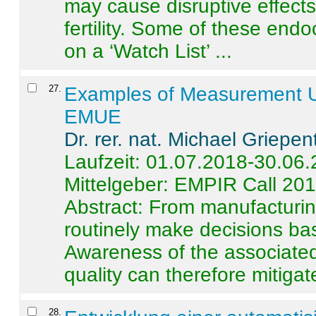
may cause disruptive effects
fertility. Some of these end
on a ‘Watch List’ ...
27
.
Examples of Measurement Un
EMUE
Dr. rer. nat. Michael Griepen
Laufzeit: 01.07.2018-30.06
Mittelgeber: EMPIR Call 20
Abstract:
From manufacturing
routinely make decisions b
Awareness of the associated
quality can therefore mitigate 
28
.