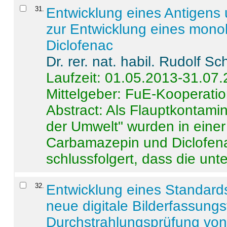
31
.
Entwicklung eines Antigens
zur Entwicklung eines monok
Diclofenac
Dr. rer. nat. habil. Rudolf S
Laufzeit: 01.05.2013-31.07
Mittelgeber: FuE-Kooperatio
Abstract:
Als Flauptkontamin
der Umwelt" wurden in ein
Carbamazepin und Diclofena
schlussfolgert, dass die unter
32
.
Entwicklung eines Standards
neue digitale Bilderfassungs
Durchstrahlungsprüfung vo