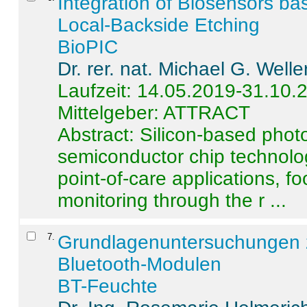
Integration of Biosensors ba
Local-Backside Etching
BioPIC
Dr. rer. nat. Michael G. Welle
Laufzeit: 14.05.2019-31.10.
Mittelgeber: ATTRACT
Abstract:
Silicon-based photo
semiconductor chip technolo
point-of-care applications, f
monitoring through the r ...
7
.
Grundlagenuntersuchungen 
Bluetooth-Modulen
BT-Feuchte