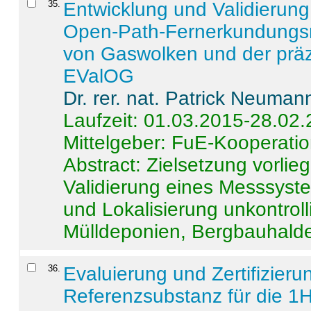
35
.
Entwicklung und Validierung 
Open-Path-Fernerkundungsm
von Gaswolken und der präz
EValOG
Dr. rer. nat. Patrick Neuman
Laufzeit: 01.03.2015-28.02
Mittelgeber: FuE-Kooperatio
Abstract:
Zielsetzung vorlie
Validierung eines Messsyst
und Lokalisierung unkontrol
Mülldeponien, Bergbauhalde
36
.
Evaluierung und Zertifizier
Referenzsubstanz für die 