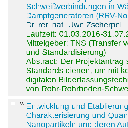
Schweißverbindungen in W
Dampfgeneratoren (RRV-No
Dr. rer. nat. Uwe Zscherpel
Laufzeit: 01.03.2016-31.07
Mittelgeber: TNS (Transfer
und Standardisierung)
Abstract:
Der Projektantrag 
Standards dienen, um mit k
digitalen Bilderfassungstec
von Rohr-Rohrboden-Schwei
33
.
Entwicklung und Etablierun
Charakterisierung und Quant
Nanopartikeln und deren Au