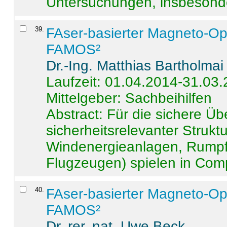
Untersuchungen, insbesonde
39
.
FAser-basierter Magneto-Op
FAMOS²
Dr.-Ing. Matthias Bartholmai
Laufzeit: 01.04.2014-31.03
Mittelgeber: Sachbeihilfen
Abstract:
Für die sichere Ü
sicherheitsrelevanter Strukt
Windenergieanlagen, Rumpf-
Flugzeugen) spielen in Compo
40
.
FAser-basierter Magneto-Op
FAMOS²
Dr. rer. nat. Uwe Beck