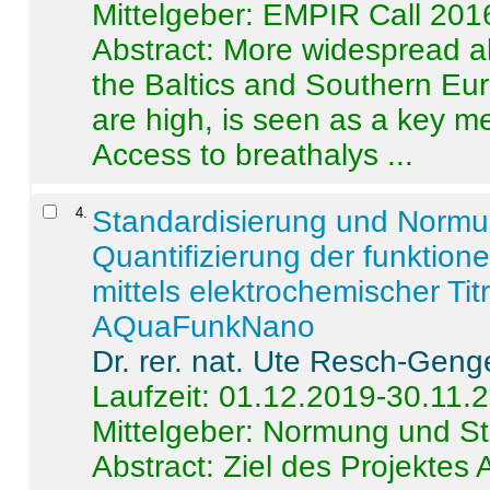
Mittelgeber: EMPIR Call 201
Abstract:
More widespread alc
the Baltics and Southern Eur
are high, is seen as a key m
Access to breathalys ...
4
.
Standardisierung und Norm
Quantifizierung der funktion
mittels elektrochemischer Ti
AQuaFunkNano
Dr. rer. nat. Ute Resch-Geng
Laufzeit: 01.12.2019-30.11.
Mittelgeber: Normung und St
Abstract:
Ziel des Projektes