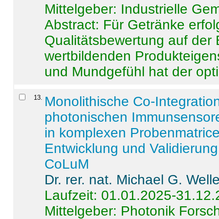
Mittelgeber: Industrielle G
Abstract:
Für Getränke erfol
Qualitätsbewertung auf der
wertbildenden Produkteige
und Mundgefühl hat der opti
13
.
Monolithische Co-Integrati
photonischen Immunsensore
in komplexen Probenmatrice
Entwicklung und Validieru
CoLuM
Dr. rer. nat. Michael G. Welle
Laufzeit: 01.01.2025-31.12
Mittelgeber: Photonik Fors