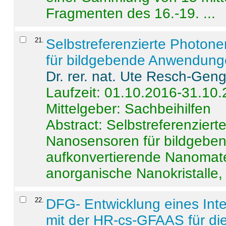
Fragmenten des 16.-19. ...
21
.
Selbstreferenzierte Photon
für bildgebende Anwendun
Dr. rer. nat. Ute Resch-Gen
Laufzeit: 01.10.2016-31.10
Mittelgeber: Sachbeihilfen
Abstract:
Selbstreferenzier
Nanosensoren für bildgeb
aufkonvertierende Nanomate
anorganische Nanokristalle, 
22
.
DFG- Entwicklung eines Int
mit der HR-cs-GFAAS für die