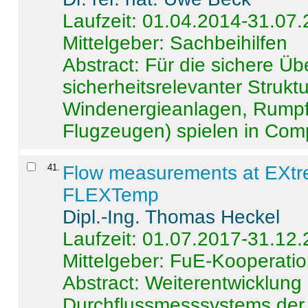
Laufzeit: 01.04.2014-31.07
Mittelgeber: Sachbeihilfen
Abstract:
Für die sichere Ü
sicherheitsrelevanter Strukt
Windenergieanlagen, Rumpf-
Flugzeugen) spielen in Compo
41
.
Flow measurements at EXtr
FLEXTemp
Dipl.-Ing. Thomas Heckel
Laufzeit: 01.07.2017-31.12
Mittelgeber: FuE-Kooperatio
Abstract:
Weiterentwicklun
Durchflussmesssystems der 