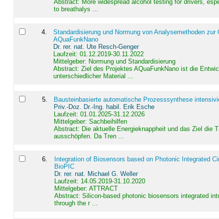
Abstract:
More widespread alcohol testing for drivers, es
to breathalys ...
4
.
Standardisierung und Normung von Analysemethoden zur Qua
AQuaFunkNano
Dr. rer. nat. Ute Resch-Genger
Laufzeit: 01.12.2019-30.11.2022
Mittelgeber: Normung und Standardisierung
Abstract:
Ziel des Projektes AQuaFunkNano ist die Entwic
unterschiedlicher Material ...
5
.
Bausteinbasierte automatische Prozesssynthese intensivi
Priv.-Doz. Dr.-Ing. habil. Erik Esche
Laufzeit: 01.01.2025-31.12.2026
Mittelgeber: Sachbeihilfen
Abstract:
Die aktuelle Energieknappheit und das Ziel die 
ausschöpfen. Da Tren ...
6
.
Integration of Biosensors based on Photonic Integrated Ci
BioPIC
Dr. rer. nat. Michael G. Weller
Laufzeit: 14.05.2019-31.10.2020
Mittelgeber: ATTRACT
Abstract:
Silicon-based photonic biosensors integrated in
through the r ...