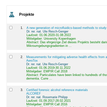
Projekte
1
.
A new generation of microfluidics-based methods to study
Dr. rer. nat. Ute Resch-Genger
Laufzeit: 01.06.2020-31.08.2022
Mittelgeber: University Kopenhagen
Abstract:
Das ehrgeizige Ziel dieses Projekts besteht dari
Mikroumgebungsgradienten in ...
2
.
Measurements for mitigating adverse health effects from a
AeroTox
Dr. rer. nat. Ute Resch-Genger
Laufzeit: 01.06.2019-30.11.2022
Mittelgeber: EMPIR Call 2018
Abstract:
Particulates have been linked to hundreds of th
dementia. Curre ...
3
.
Certified forensic alcohol reference materials
ALCOREF
Dr. rer. nat. Rosemarie Philipp
Laufzeit: 01.09.2017-28.02.2021
Mittelgeber: EMPIR Call 2016