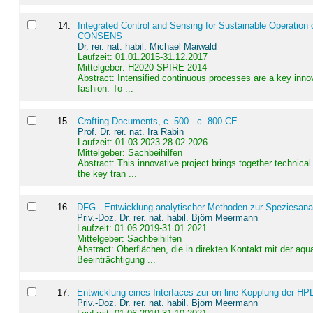
14
.
Integrated Control and Sensing for Sustainable Operation 
CONSENS
Dr. rer. nat. habil. Michael Maiwald
Laufzeit: 01.01.2015-31.12.2017
Mittelgeber: H2020-SPIRE-2014
Abstract:
Intensified continuous processes are a key innov
fashion. To ...
15
.
Crafting Documents, c. 500 - c. 800 CE
Prof. Dr. rer. nat. Ira Rabin
Laufzeit: 01.03.2023-28.02.2026
Mittelgeber: Sachbeihilfen
Abstract:
This innovative project brings together technica
the key tran ...
16
.
DFG - Entwicklung analytischer Methoden zur Speziesanal
Priv.-Doz. Dr. rer. nat. habil. Björn Meermann
Laufzeit: 01.06.2019-31.01.2021
Mittelgeber: Sachbeihilfen
Abstract:
Oberflächen, die in direkten Kontakt mit der aq
Beeinträchtigung ...
17
.
Entwicklung eines Interfaces zur on-line Kopplung der HP
Priv.-Doz. Dr. rer. nat. habil. Björn Meermann