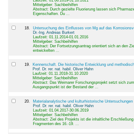
Laufzeit: 01.06.2019-31.10.2021
Mittelgeber: Sachbeihilfen
Abstract:
Durch gezielte Fluorierung lassen sich Pharmaze
Eigenschaften. Du ...
18
.
Untersuchung des Einflusses von Mg auf das Korrosionsver
Dr.-Ing. Andreas Burkert
Laufzeit: 01.11.2014-01.01.2016
Mittelgeber: Sachbeihilfen
Abstract:
Der Fortsetzungsantrag orientiert sich an den Z
entwickelten ...
19
.
Kennerschaft. Die historische Entwicklung und methodisc
Prof. Dr. rer. nat. habil. Oliver Hahn
Laufzeit: 01.11.2018-31.10.2020
Mittelgeber: Sachbeihilfen
Abstract:
Das Weimarer Forschungsprojekt setzt sich zum 
Ausgangspunkt ist der Bestand der ...
20
.
Materialanalytische und kulturhistorische Untersuchungen 
Prof. Dr. rer. nat. habil. Oliver Hahn
Laufzeit: 01.04.2017-30.06.2019
Mittelgeber: Sachbeihilfen
Abstract:
Ziel des Projekts ist die inhaltliche Erschließ
Fragmenten des 16.-19. ...