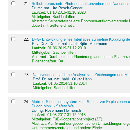
21
.
Selbstreferenzierte Photonen-aufkonvertierende Nanosen
Dr. rer. nat. Ute Resch-Genger
Laufzeit: 01.10.2016-31.10.2020
Mittelgeber: Sachbeihilfen
Abstract:
Selbstreferenzierte Photonen-aufkonvertierende
dotiert mit Seltenerdmet ...
22
.
DFG- Entwicklung eines Interfaces zu on-line Kopplung d
Priv.-Doz. Dr. rer. nat. habil. Björn Meermann
Laufzeit: 01.06.2019-31.12.2019
Mittelgeber: Sachbeihilfen
Abstract:
Durch gezielte Fluorierung lassen sich Pharmaze
Eigenschaften. Du ...
23
.
Naturwissenschaftliche Analyse von Zeichnungen und Min
Prof. Dr. rer. nat. habil. Oliver Hahn
Laufzeit: 01.05.2014-31.10.2014
Mittelgeber: Sachbeihilfen
24
.
Mobiles Sicherheitssystem zum Schutz vor Explosionen un
Ducon Mobil - Safety Wall
Dr.-Ing. Rosemarie Helmerich
Laufzeit: 01.05.2017-31.12.2018
Mittelgeber: FuE-Kooperationsprojekt (ZF)
Abstract:
Auf Grund der geopolitischen Entwicklungen erg
Unternehmenszentralen und andere Einric ...