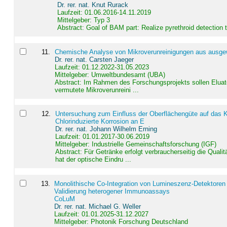
Dr. rer. nat. Knut Rurack
Laufzeit: 01.06.2016-14.11.2019
Mittelgeber: Typ 3
Abstract:
Goal of BAM part: Realize pyrethroid detection
11
.
Chemische Analyse von Mikroverunreinigungen aus ausgewä
Dr. rer. nat. Carsten Jaeger
Laufzeit: 01.12.2022-31.05.2023
Mittelgeber: Umweltbundesamt (UBA)
Abstract:
Im Rahmen des Forschungsprojekts sollen Elua
vermutete Mikroverunreini ...
12
.
Untersuchung zum Einfluss der Oberflächengüte auf das Ko
Chlorinduzierte Korrosion an E
Dr. rer. nat. Johann Wilhelm Erning
Laufzeit: 01.01.2017-30.06.2019
Mittelgeber: Industrielle Gemeinschaftsforschung (IGF)
Abstract:
Für Getränke erfolgt verbraucherseitig die Qu
hat der optische Eindru ...
13
.
Monolithische Co-Integration von Lumineszenz-Detektoren
Validierung heterogener Immunoassays
CoLuM
Dr. rer. nat. Michael G. Weller
Laufzeit: 01.01.2025-31.12.2027
Mittelgeber: Photonik Forschung Deutschland