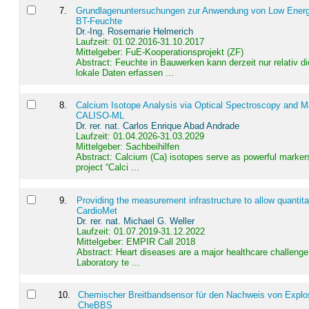
7
.
Grundlagenuntersuchungen zur Anwendung von Low Energ
BT-Feuchte
Dr.-Ing. Rosemarie Helmerich
Laufzeit: 01.02.2016-31.10.2017
Mittelgeber: FuE-Kooperationsprojekt (ZF)
Abstract:
Feuchte in Bauwerken kann derzeit nur relativ 
lokale Daten erfassen ...
8
.
Calcium Isotope Analysis via Optical Spectroscopy and M
CALISO-ML
Dr. rer. nat. Carlos Enrique Abad Andrade
Laufzeit: 01.04.2026-31.03.2029
Mittelgeber: Sachbeihilfen
Abstract:
Calcium (Ca) isotopes serve as powerful markers
project “Calci ...
9
.
Providing the measurement infrastructure to allow quantit
CardioMet
Dr. rer. nat. Michael G. Weller
Laufzeit: 01.07.2019-31.12.2022
Mittelgeber: EMPIR Call 2018
Abstract:
Heart diseases are a major healthcare challenge 
Laboratory te ...
10
.
Chemischer Breitbandsensor für den Nachweis von Explos
CheBBS