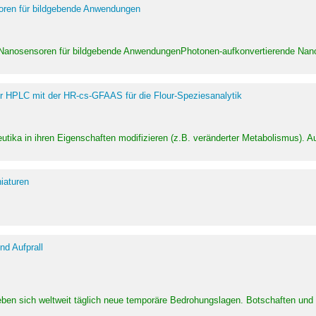
soren für bildgebende Anwendungen
 Nanosensoren für bildgebende AnwendungenPhotonen-aufkonvertierende Nanom
er HPLC mit der HR-cs-GFAAS für die Flour-Speziesanalytik
utika in ihren Eigenschaften modifizieren (z.B. veränderter Metabolismus). A
iaturen
d Aufprall
eben sich weltweit täglich neue temporäre Bedrohungslagen. Botschaften un