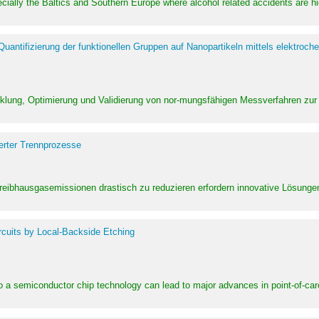
pecially the Baltics and Southern Europe where alcohol related accidents are 
ntifizierung der funktionellen Gruppen auf Nanopartikeln mittels elektroche
klung, Optimierung und Validierung von nor-mungsfähigen Messverfahren zur
erter Trennprozesse
Treibhausgasemissionen drastisch zu reduzieren erfordern innovative Lösungen,
rcuits by Local-Backside Etching
to a semiconductor chip technology can lead to major advances in point-of-car