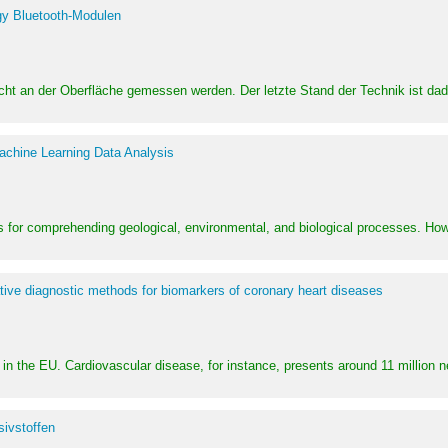
y Bluetooth-Modulen
dicht an der Oberfläche gemessen werden. Der letzte Stand der Technik ist d
achine Learning Data Analysis
 for comprehending geological, environmental, and biological processes. How
ative diagnostic methods for biomarkers of coronary heart diseases
in the EU. Cardiovascular disease, for instance, presents around 11 million n
ivstoffen