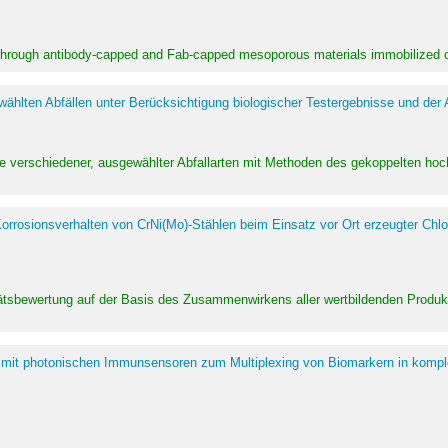
 through antibody-capped and Fab-capped mesoporous materials immobilized on
hlten Abfällen unter Berücksichtigung biologischer Testergebnisse und der
te verschiedener, ausgewählter Abfallarten mit Methoden des gekoppelten 
rrosionsverhalten von CrNi(Mo)-Stählen beim Einsatz vor Ort erzeugter Chlo
alitätsbewertung auf der Basis des Zusammenwirkens aller wertbildenden Pr
 mit photonischen Immunsensoren zum Multiplexing von Biomarkern in kompl