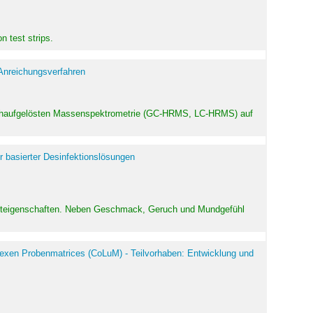
 test strips.
 Anreichungsverfahren
hochaufgelösten Massenspektrometrie (GC-HRMS, LC-HRMS) auf
r basierter Desinfektionslösungen
odukteigenschaften. Neben Geschmack, Geruch und Mundgefühl
exen Probenmatrices (CoLuM) - Teilvorhaben: Entwicklung und