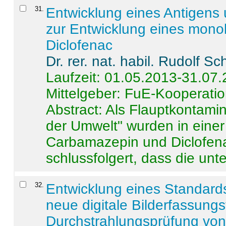
31
.
Entwicklung eines Antigens
zur Entwicklung eines monok
Diclofenac
Dr. rer. nat. habil. Rudolf S
Laufzeit: 01.05.2013-31.07
Mittelgeber: FuE-Kooperatio
Abstract:
Als Flauptkontamin
der Umwelt" wurden in ein
Carbamazepin und Diclofena
schlussfolgert, dass die unter
32
.
Entwicklung eines Standards
neue digitale Bilderfassungs
Durchstrahlungsprüfung vo