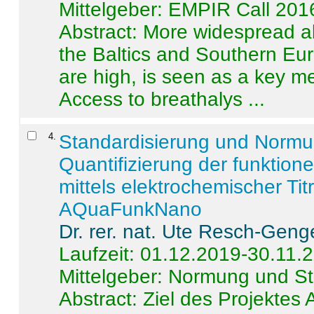
Mittelgeber: EMPIR Call 201
Abstract:
More widespread alc
the Baltics and Southern Eur
are high, is seen as a key m
Access to breathalys ...
4
.
Standardisierung und Norm
Quantifizierung der funktion
mittels elektrochemischer Ti
AQuaFunkNano
Dr. rer. nat. Ute Resch-Geng
Laufzeit: 01.12.2019-30.11.
Mittelgeber: Normung und St
Abstract:
Ziel des Projektes