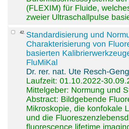
(FLEXIM) für Fluide, welche
zweier Ultraschallpulse basie
42
.
Standardisierung und Norm
Charakterisierung von Fluo
basierten Kalibrierwerkzeug
FluMiKal
Dr. rer. nat. Ute Resch-Gen
Laufzeit: 01.10.2022-30.09
Mittelgeber: Normung und S
Abstract:
Bildgebende Fluore
Mikroskopie, die konfokale
und die Fluoreszenzlebensd
fluorescence lifetime imaging