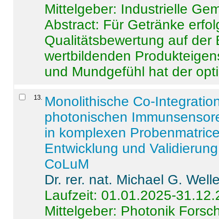
Mittelgeber: Industrielle G
Abstract:
Für Getränke erfol
Qualitätsbewertung auf der
wertbildenden Produkteige
und Mundgefühl hat der opti
13
.
Monolithische Co-Integrati
photonischen Immunsensore
in komplexen Probenmatrice
Entwicklung und Validieru
CoLuM
Dr. rer. nat. Michael G. Welle
Laufzeit: 01.01.2025-31.12
Mittelgeber: Photonik Fors