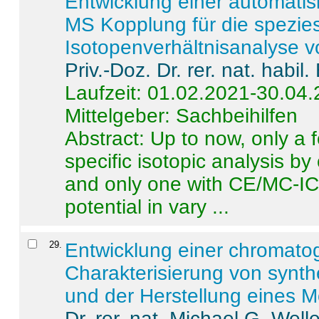
Entwicklung einer automatisi
MS Kopplung für die spezies
Isotopenverhältnisanalyse 
Priv.-Doz. Dr. rer. nat. habi
Laufzeit: 01.02.2021-30.04
Mittelgeber: Sachbeihilfen
Abstract:
Up to now, only a 
specific isotopic analysis 
and only one with CE/MC-ICP
potential in vary ...
29
.
Entwicklung einer chromat
Charakterisierung von synt
und der Herstellung eines M
Dr. rer. nat. Michael G. Welle