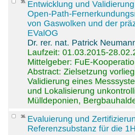
35
.
Entwicklung und Validierung 
Open-Path-Fernerkundungsm
von Gaswolken und der präz
EValOG
Dr. rer. nat. Patrick Neuman
Laufzeit: 01.03.2015-28.02
Mittelgeber: FuE-Kooperatio
Abstract:
Zielsetzung vorlie
Validierung eines Messsyst
und Lokalisierung unkontrol
Mülldeponien, Bergbauhalde
36
.
Evaluierung und Zertifizier
Referenzsubstanz für die 