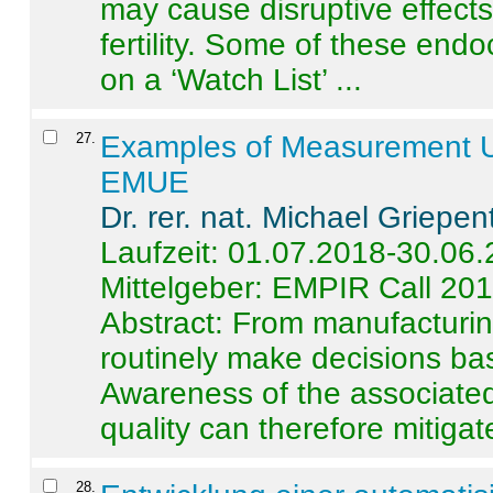
may cause disruptive effects
fertility. Some of these end
on a ‘Watch List’ ...
27
.
Examples of Measurement Un
EMUE
Dr. rer. nat. Michael Griepen
Laufzeit: 01.07.2018-30.06
Mittelgeber: EMPIR Call 20
Abstract:
From manufacturing
routinely make decisions b
Awareness of the associated
quality can therefore mitigate 
28
.