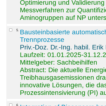
Optimierung und Validierun
Messverfahren zur Quantifiz
Aminogruppen auf NP untersch
5
.
Bausteinbasierte automatisc
Trennprozesse
Priv.-Doz. Dr.-Ing. habil. Eri
Laufzeit: 01.01.2025-31.12.
Mittelgeber: Sachbeihilfen
Abstract:
Die aktuelle Energi
Treibhausgasemissionen dras
innovative Lösungen, die das
Prozessintensivierung (PI) a
6
.