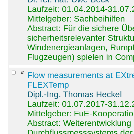
Laufzeit: 01.04.2014-31.07
Mittelgeber: Sachbeihilfen
Abstract:
Für die sichere Ü
sicherheitsrelevanter Strukt
Windenergieanlagen, Rumpf-
Flugzeugen) spielen in Compo
41
.
Flow measurements at EXtr
FLEXTemp
Dipl.-Ing. Thomas Heckel
Laufzeit: 01.07.2017-31.12
Mittelgeber: FuE-Kooperatio
Abstract:
Weiterentwicklun
Durchflussmesssystems der 