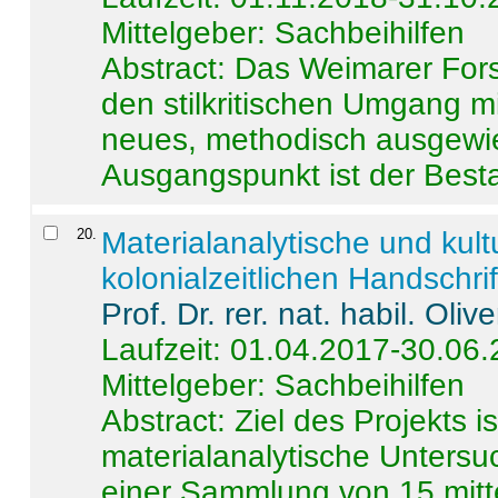
Mittelgeber: Sachbeihilfen
Abstract:
Das Weimarer Forsc
den stilkritischen Umgang m
neues, methodisch ausgewi
Ausgangspunkt ist der Besta
20
.
Materialanalytische und kul
kolonialzeitlichen Handschri
Prof. Dr. rer. nat. habil. Oli
Laufzeit: 01.04.2017-30.06
Mittelgeber: Sachbeihilfen
Abstract:
Ziel des Projekts i
materialanalytische Unters
einer Sammlung von 15 mitt