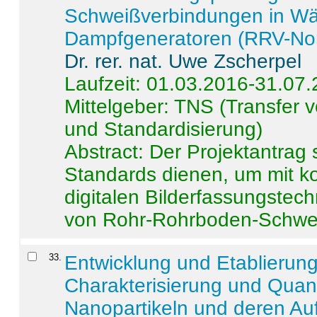
Schweißverbindungen in W
Dampfgeneratoren (RRV-No
Dr. rer. nat. Uwe Zscherpel
Laufzeit: 01.03.2016-31.07
Mittelgeber: TNS (Transfer
und Standardisierung)
Abstract:
Der Projektantrag 
Standards dienen, um mit k
digitalen Bilderfassungstec
von Rohr-Rohrboden-Schwei
33
.
Entwicklung und Etablierun
Charakterisierung und Quant
Nanopartikeln und deren Au