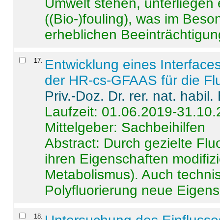
Umwelt stehen, unterliege
((Bio-)fouling), was im Beson
erheblichen Beeinträchtigung
17
.
Entwicklung eines Interface
der HR-cs-GFAAS für die Flu
Priv.-Doz. Dr. rer. nat. habi
Laufzeit: 01.06.2019-31.10
Mittelgeber: Sachbeihilfen
Abstract:
Durch gezielte Flu
ihren Eigenschaften modifizi
Metabolismus). Auch techni
Polyfluorierung neue Eigensc
18
.