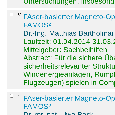
Untersuchungen, insbesonde
39
.
FAser-basierter Magneto-Op
FAMOS²
Dr.-Ing. Matthias Bartholmai
Laufzeit: 01.04.2014-31.03
Mittelgeber: Sachbeihilfen
Abstract:
Für die sichere Ü
sicherheitsrelevanter Strukt
Windenergieanlagen, Rumpf-
Flugzeugen) spielen in Compo
40
.
FAser-basierter Magneto-Op
FAMOS²
Dr. rer. nat. Uwe Beck