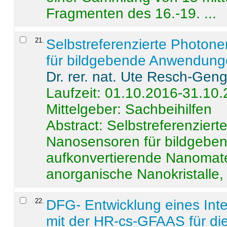
Fragmenten des 16.-19. ...
21
.
Selbstreferenzierte Photon
für bildgebende Anwendun
Dr. rer. nat. Ute Resch-Gen
Laufzeit: 01.10.2016-31.10
Mittelgeber: Sachbeihilfen
Abstract:
Selbstreferenzier
Nanosensoren für bildgeb
aufkonvertierende Nanomate
anorganische Nanokristalle, 
22
.
DFG- Entwicklung eines Int
mit der HR-cs-GFAAS für die