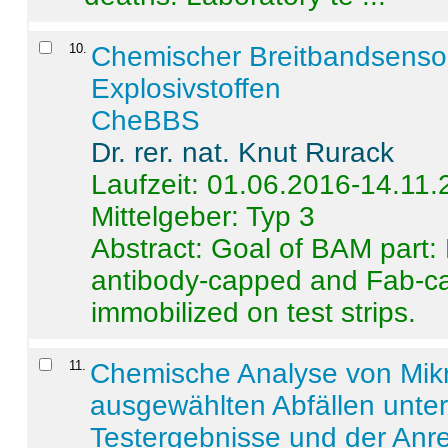
10
.
Chemischer Breitbandsenso
Explosivstoffen
CheBBS
Dr. rer. nat. Knut Rurack
Laufzeit: 01.06.2016-14.11
Mittelgeber: Typ 3
Abstract:
Goal of BAM part: 
antibody-capped and Fab-c
immobilized on test strips.
11
.
Chemische Analyse von Mik
ausgewählten Abfällen unter
Testergebnisse und der Anr