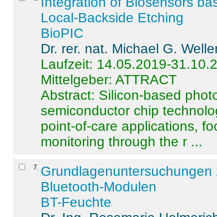
Integration of Biosensors ba
Local-Backside Etching
BioPIC
Dr. rer. nat. Michael G. Welle
Laufzeit: 14.05.2019-31.10.
Mittelgeber: ATTRACT
Abstract:
Silicon-based photo
semiconductor chip technolo
point-of-care applications, f
monitoring through the r ...
7
.
Grundlagenuntersuchungen 
Bluetooth-Modulen
BT-Feuchte